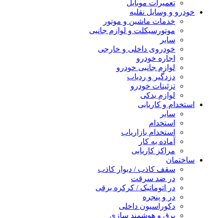
تعمیرات موبایل
خودرو و وسایل نقلیه
خدمات ماشین و موتور
موتورسیکلت و لوازم جانبی
سایر
خودروی داخلی و خارجی
اجاره خودرو
لوازم جانبی خودرو
دزدگیر و ردیاب
تزئینات خودرو
لوازم یدکی
استخدام و کاریابی
سایر
استخدام
استخدام بازاریاب
آماده به کار
مراکز کاریابی
ساختمان
سقف کاذب / دیوار کاذب
در ضد سرقت
در اتوماتیک / کرکره برقی
در و پنجره
دکوراسیون داخلی
برق و هوشمند سازی