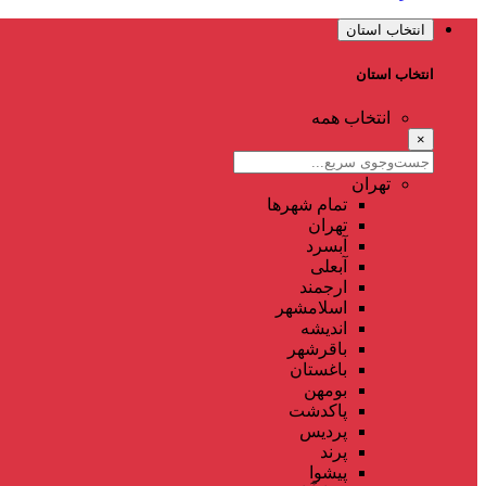
انتخاب استان
انتخاب استان
انتخاب همه
×
تهران
تمام شهر‌ها
تهران
آبسرد
آبعلی
ارجمند
اسلامشهر
اندیشه
باقرشهر
باغستان
بومهن
پاکدشت
پردیس
پرند
پیشوا