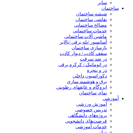
سایر
ساختمان
شیشه ساختمان
نقاشی ساختمان
مصالح ساختمانی
خدمات ساختمانی
ماشین آلات ساختمانی
آسانسور /پله برقی /بالابر
بازسازی ساختمان
سقف کاذب / دیوار کاذب
در ضد سرقت
در اتوماتیک / کرکره برقی
در و پنجره
دکوراسیون داخلی
برق و هوشمند سازی
ایزوگام و عایقهای رطوبتی
نمای ساختمان
آموزشی
آموزش ورزشی
تدریس خصوصی
پروژه‌های دانشگاهی
فرصت‌های دانشجویی
خدمات آموزشی
سایر