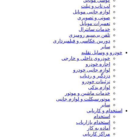
گوشی موبایل
لپ تاپ و تبلت
لوازم جانبی موبایل
صوتی و تصویری
تعمیرات موبایل
خدمات سانترال
تلفن بی‌سیم رومیزی
دوربین عکاسی و فیلمبرداری
سایر
خودرو و وسایل نقلیه
خودروی داخلی و خارجی
اجاره خودرو
لوازم جانبی خودرو
دزدگیر و ردیاب
تزئینات خودرو
لوازم یدکی
خدمات ماشین و موتور
موتورسیکلت و لوازم جانبی
سایر
استخدام و کاریابی
استخدام
استخدام بازاریاب
آماده به کار
مراکز کاریابی