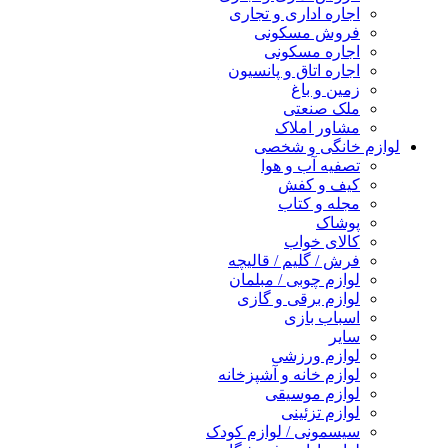
اجاره اداری و تجاری
فروش مسکونی
اجاره مسکونی
اجاره اتاق و پانسیون
زمین و باغ
ملک صنعتی
مشاور املاک
لوازم خانگی و شخصی
تصفیه آب و هوا
کیف و کفش
مجله و کتاب
پوشاک
کالای خواب
فرش / گلیم / قالیچه
لوازم چوبی / مبلمان
لوازم برقی و گازی
اسباب بازی
سایر
لوازم ورزشی
لوازم خانه و آشپزخانه
لوازم موسیقی
لوازم تزئینی
سیسمونی / لوازم کودک