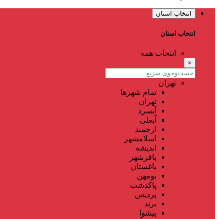
انتخاب استان
انتخاب استان
انتخاب همه
×
تهران
تمام شهر‌ها
تهران
آبسرد
آبعلی
ارجمند
اسلامشهر
اندیشه
باقرشهر
باغستان
بومهن
پاکدشت
پردیس
پرند
پیشوا