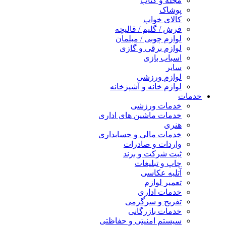
مجله و کتاب
پوشاک
کالای خواب
فرش / گلیم / قالیچه
لوازم چوبی / مبلمان
لوازم برقی و گازی
اسباب بازی
سایر
لوازم ورزشی
لوازم خانه و آشپزخانه
خدمات
خدمات ورزشی
خدمات ماشین های اداری
هنری
خدمات مالی و حسابداری
واردات و صادرات
ثبت شرکت و برند
چاپ و تبلیغات
آتلیه عکاسی
تعمیر لوازم
خدمات اداری
تفریح و سرگرمی
خدمات بازرگانی
سیستم امنیتی و حفاظتی