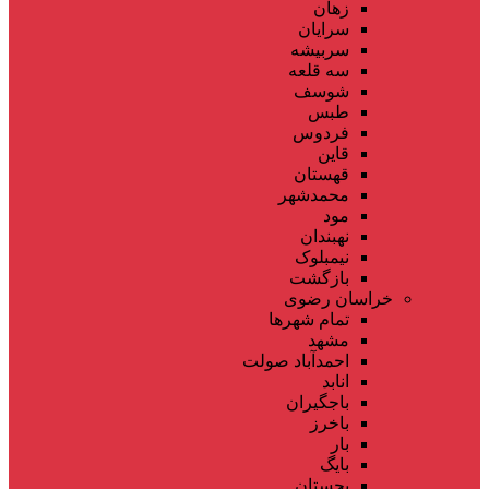
زهان
سرایان
سربیشه
سه قلعه
شوسف
طبس
فردوس
قاین
قهستان
محمدشهر
مود
نهبندان
نیمبلوک
بازگشت
خراسان رضوی
تمام شهر‌ها
مشهد
احمدآباد صولت
انابد
باجگیران
باخرز
بار
بایگ
بجستان