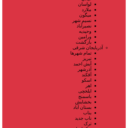
لواسان
ملارد
میگون
نسیم شهر
نصیرآباد
وحیدیه
ورامین
بازگشت
آذربایجان شرقی
تمام شهر‌ها
تبریز
آبش احمد
آذرشهر
آقکند
اسکو
اهر
ایلخچی
باسمنج
بخشایش
بستان آباد
بناب
ناب جدید
ترک