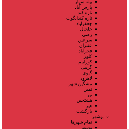
بیله سوار
پارس آباد
تازه کند
تازه کندانگوت
جعفرآباد
خلخال
رضی
سرعین
عنبران
فخرآباد
کلور
کوراییم
گرمی
گیوی
لاهرود
مشگین شهر
نمین
نیر
هشتجین
هیر
بازگشت
بوشهر
تمام شهر‌ها
بوشهر