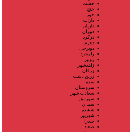
خشت
خنج
خور
داراب
داریان
دبیران
دژکرد
دهرم
دوبرجی
رامجرد
رونیز
زاهدشهر
زرقان
زرین دشت
سده
سروستان
سعادت شهر
سورمق
سیدان
ششده
شهرپیر
صدرا
صغاد