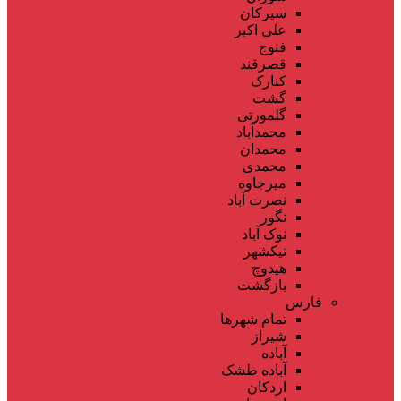
سیرکان
علی اکبر
فنوج
قصرقند
کنارک
گشت
گلمورتی
محمدآباد
محمدان
محمدی
میرجاوه
نصرت آباد
نگور
نوک آباد
نیکشهر
هیدوچ
بازگشت
فارس
تمام شهر‌ها
شیراز
آباده
آباده طشک
اردکان