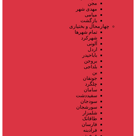
مجن
مهدی شهر
میامی
بازگشت
چهارمحال و بختیاری
تمام شهر‌ها
شهرکرد
آلونی
اردل
باباحیدر
بروجن
بلداجی
بن
جونقان
چلگرد
سامان
سفیددشت
سودجان
سورشجان
شلمزار
طاقانک
فارسان
فرادبنه
فرخ شهر