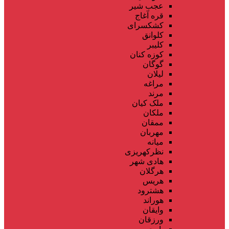
عجب شیر
قره آغاج
کشکسرای
کلوانق
کلیبر
کوزه کنان
گوگان
لیلان
مراغه
مرند
ملک کیان
ملکان
ممقان
مهربان
میانه
نظرکهریزی
هادی شهر
هرگلان
هریس
هشترود
هوراند
وایقان
ورزقان