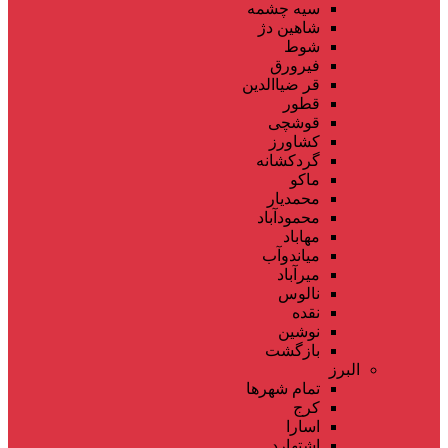
سیه چشمه
شاهین دژ
شوط
فیرورق
قر ضیاالدین
قطور
قوشچی
کشاورز
گردکشانه
ماکو
محمدیار
محمودآباد
مهاباد
میاندوآب
میرآباد
نالوس
نقده
نوشین
بازگشت
البرز
تمام شهر‌ها
کرج
اسارا
اشتهارد