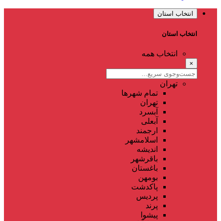
انتخاب استان
انتخاب استان
انتخاب همه
×
تهران
تمام شهر‌ها
تهران
آبسرد
آبعلی
ارجمند
اسلامشهر
اندیشه
باقرشهر
باغستان
بومهن
پاکدشت
پردیس
پرند
پیشوا