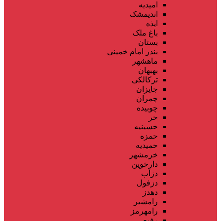
امیدیه
اندیمشک
ایذه
باغ ملک
بستان
بندر امام خمینی
ماهشهر
بهبهان
ترکالکی
جایزان
چمران
چوبیده
حر
حسینیه
حمزه
حمیدیه
خرمشهر
دارخوین
دزآب
دزفول
دهدز
رامشیر
رامهرمز
رفیع