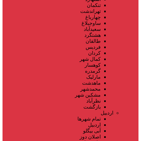
تنکمان
تهراندشت
چهارباغ
ساوجبلاغ
سعیدآباد
هشتگرد
طالقان
فردیس
کردان
کمال شهر
کوهسار
گرمدره
مارلیک
ماهدشت
محمدشهر
مشکین شهر
نظرآباد
بازگشت
اردبیل
تمام شهر‌ها
اردبیل
آبی بیگلو
اصلان دوز