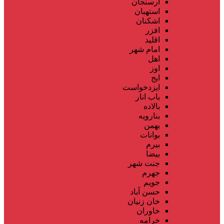
ارسنجان
استهبان
اشکنان
افزر
اقلید
امام شهر
اهل
اوز
ایج
ایزدخواست
باب انار
بالاده
بنارویه
بهمن
بوانات
بیرم
بیضا
جنت شهر
جهرم
جویم
حسن آباد
خان زنیان
خاوران
خرامه