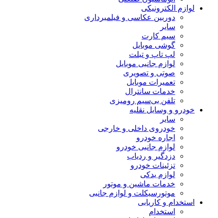
لوازم الکترونیکی
دوربین عکاسی و فیلمبرداری
سایر
سیم کارت
گوشی موبایل
لپ تاپ و تبلت
لوازم جانبی موبایل
صوتی و تصویری
تعمیرات موبایل
خدمات سانترال
تلفن بی‌سیم رومیزی
خودرو و وسایل نقلیه
سایر
خودروی داخلی و خارجی
اجاره خودرو
لوازم جانبی خودرو
دزدگیر و ردیاب
تزئینات خودرو
لوازم یدکی
خدمات ماشین و موتور
موتورسیکلت و لوازم جانبی
استخدام و کاریابی
استخدام