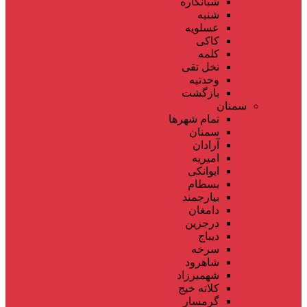
شبانکاره
شنبه
عسلویه
کاکی
کلمه
نخل تقی
وحدتیه
بازگشت
سمنان
تمام شهر‌ها
سمنان
آرادان
امیریه
ایوانکی
بسطام
بیارجمند
دامغان
درجزین
دیباج
سرخه
شاهرود
شهمیرزاد
کلاته خیج
گرمسار