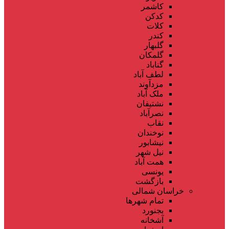
کاشمر
کدکن
کلات
کندر
گلبهار
گلمکان
گناباد
لطف آباد
مزدآوند
ملک آباد
نشتیفان
نصرآباد
نقاب
نوخندان
نیشابور
نیل شهر
همت آباد
یونسی
بازگشت
خراسان شمالی
تمام شهر‌ها
بجنورد
آشخانه