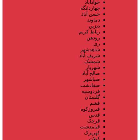
جوادآباد
چهاردانگه
حسن آباد
دماوند
دیزین
رباط کریم
رودهن
ری
شاهدشهر
شریف آباد
شمشک
شهریار
صالح آباد
صباشهر
صفادشت
فردوسیه
گلستان
فشم
فیروزکوه
قدس
قرچک
قیامدشت
کهریزک
کیلان