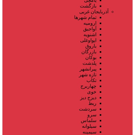
یامچی
بازگشت
آذربایجان غربی
تمام شهر‌ها
ارومیه
آواجیق
اشنویه
ایواوغلی
باروق
بازرگان
بوکان
پلدشت
پیرانشهر
تازه شهر
تکاب
چهاربرج
خوی
دیزج دیز
ربط
سردشت
سرو
سلماس
سیلوانه
سیمینه