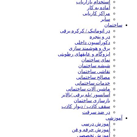
استخدام بازاریاب
آماده به کار
مراکز کاریابی
سایر
ساختمان
در اتوماتیک / کرکره برقی
در و پنجره
دکوراسیون داخلی
برق و هوشمند سازی
ایزوگام و عایقهای رطوبتی
نمای ساختمان
شیشه ساختمان
نقاشی ساختمان
مصالح ساختمانی
خدمات ساختمانی
ماشین آلات ساختمانی
آسانسور /پله برقی /بالابر
بازسازی ساختمان
سقف کاذب / دیوار کاذب
در ضد سرقت
آموزشی
آموزش درسی
آموزش حرفه و فن
آموزش تخصصی