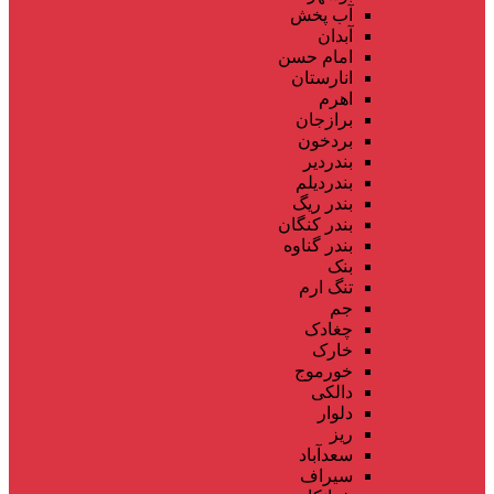
آب پخش
آبدان
امام حسن
انارستان
اهرم
برازجان
بردخون
بندردیر
بندردیلم
بندر ریگ
بندر کنگان
بندر گناوه
بنک
تنگ ارم
جم
چغادک
خارک
خورموج
دالکی
دلوار
ریز
سعدآباد
سیراف