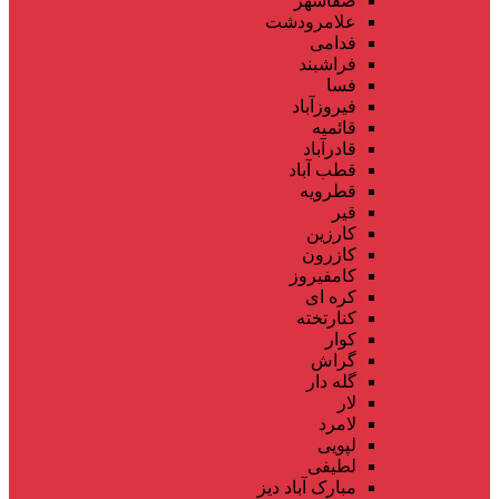
صفاشهر
علامرودشت
فدامی
فراشبند
فسا
فیروزآباد
قائمیه
قادرآباد
قطب آباد
قطرویه
قیر
کارزین
کازرون
کامفیروز
کره ای
کنارتخته
کوار
گراش
گله دار
لار
لامرد
لپویی
لطیفی
مبارک آباد دیز