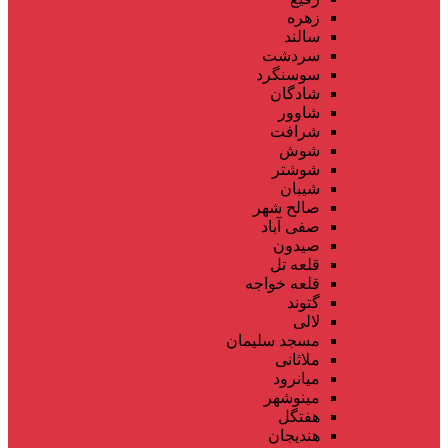
زهره
سالند
سردشت
سوسنگرد
شادگان
شاوور
شرافت
شوش
شوشتر
شیبان
صالح شهر
صفی آباد
صیدون
قلعه تل
قلعه خواجه
گتوند
لالی
مسجد سلیمان
ملاثانی
میانرود
مینوشهر
هفتگل
هندیجان