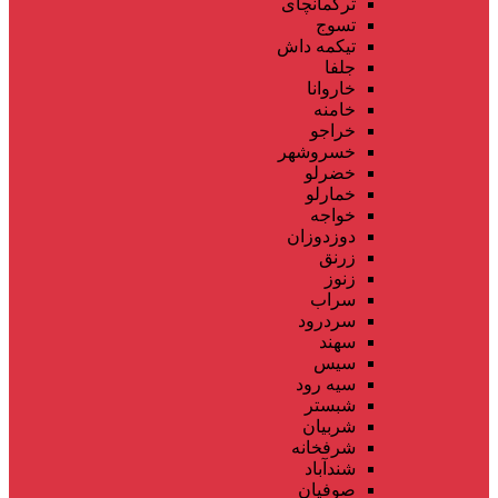
ترکمانچای
تسوج
تیکمه داش
جلفا
خاروانا
خامنه
خراجو
خسروشهر
خضرلو
خمارلو
خواجه
دوزدوزان
زرنق
زنوز
سراب
سردرود
سهند
سیس
سیه رود
شبستر
شربیان
شرفخانه
شندآباد
صوفیان