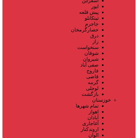
اسفراین
ایور
پیش قلعه
تیتکانلو
جاجرم
حصارگرمخان
درق
راز
سنخواست
شوقان
شیروان
صفی آباد
فاروج
قاضی
گرمه
لوجلی
بازگشت
خوزستان
تمام شهر‌ها
اهواز
آبادان
آغاجاری
اروندکنار
الوان