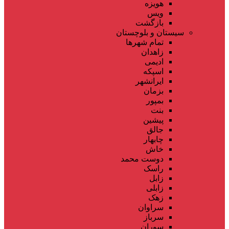
هویزه
ویس
بازگشت
سیستان و بلوچستان
تمام شهر‌ها
زاهدان
ادیمی
اسپکه
ایرانشهر
بزمان
بمپور
بنت
پیشین
جالق
چابهار
خاش
دوست محمد
راسک
زابل
زابلی
زهک
سراوان
سرباز
سوران