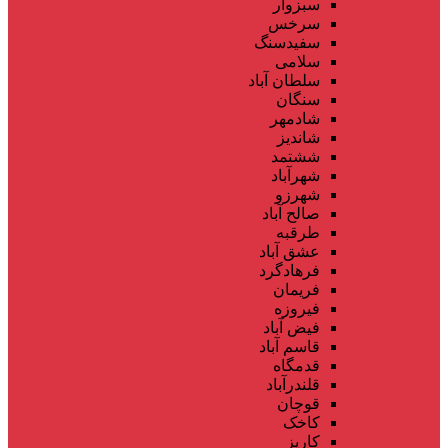
سبزوار
سرخس
سفیدسنگ
سلامی
سلطان آباد
سنگان
شادمهر
شاندیز
ششتمد
شهرآباد
شهرزو
صالح آباد
طرقبه
عشق آباد
فرهادگرد
فریمان
فیروزه
فیض آباد
قاسم آباد
قدمگاه
قلندرآباد
قوچان
کاخک
کاریز