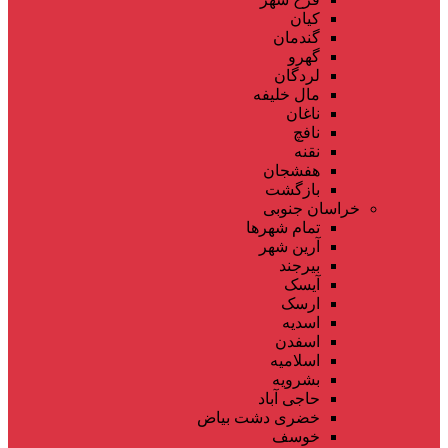
کیان
گندمان
گهرو
لردگان
مال خلیفه
ناغان
نافچ
نقنه
هفشجان
بازگشت
خراسان جنوبی
تمام شهر‌ها
آرین شهر
بیرجند
آیسک
ارسک
اسدیه
اسفدن
اسلامیه
بشرویه
حاجی آباد
خضری دشت بیاض
خوسف