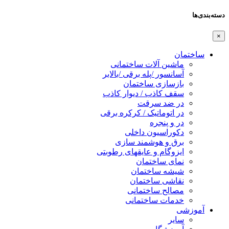
دسته‌بندی‌ها
×
ساختمان
ماشین آلات ساختمانی
آسانسور /پله برقی /بالابر
بازسازی ساختمان
سقف کاذب / دیوار کاذب
در ضد سرقت
در اتوماتیک / کرکره برقی
در و پنجره
دکوراسیون داخلی
برق و هوشمند سازی
ایزوگام و عایقهای رطوبتی
نمای ساختمان
شیشه ساختمان
نقاشی ساختمان
مصالح ساختمانی
خدمات ساختمانی
آموزشی
سایر