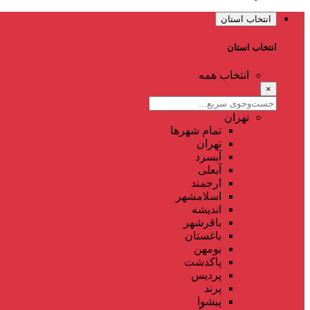
انتخاب استان
انتخاب استان
انتخاب همه
×
تهران
تمام شهر‌ها
تهران
آبسرد
آبعلی
ارجمند
اسلامشهر
اندیشه
باقرشهر
باغستان
بومهن
پاکدشت
پردیس
پرند
پیشوا