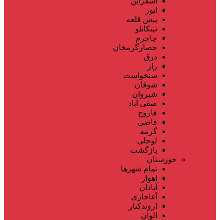
اسفراین
ایور
پیش قلعه
تیتکانلو
جاجرم
حصارگرمخان
درق
راز
سنخواست
شوقان
شیروان
صفی آباد
فاروج
قاضی
گرمه
لوجلی
بازگشت
خوزستان
تمام شهر‌ها
اهواز
آبادان
آغاجاری
اروندکنار
الوان