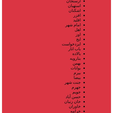
ارسنجان
استهبان
اشکنان
افزر
اقلید
امام شهر
اهل
اوز
ایج
ایزدخواست
باب انار
بالاده
بنارویه
بهمن
بوانات
بیرم
بیضا
جنت شهر
جهرم
جویم
حسن آباد
خان زنیان
خاوران
خرامه