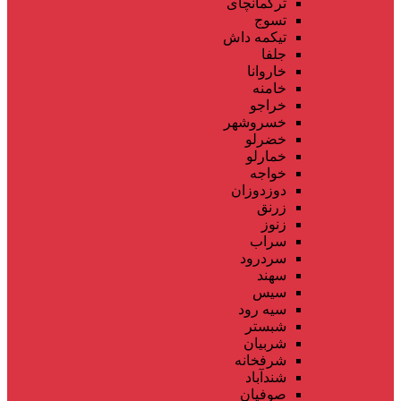
ترکمانچای
تسوج
تیکمه داش
جلفا
خاروانا
خامنه
خراجو
خسروشهر
خضرلو
خمارلو
خواجه
دوزدوزان
زرنق
زنوز
سراب
سردرود
سهند
سیس
سیه رود
شبستر
شربیان
شرفخانه
شندآباد
صوفیان