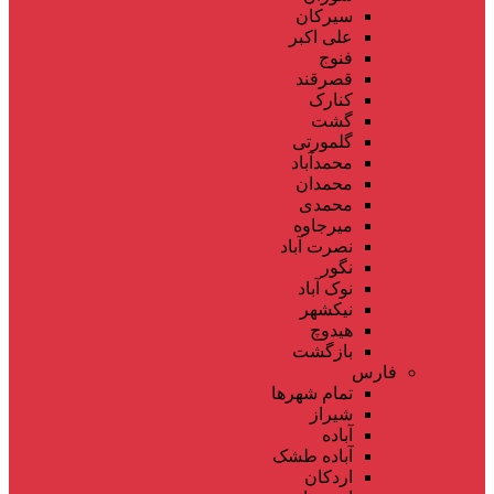
سیرکان
علی اکبر
فنوج
قصرقند
کنارک
گشت
گلمورتی
محمدآباد
محمدان
محمدی
میرجاوه
نصرت آباد
نگور
نوک آباد
نیکشهر
هیدوچ
بازگشت
فارس
تمام شهر‌ها
شیراز
آباده
آباده طشک
اردکان