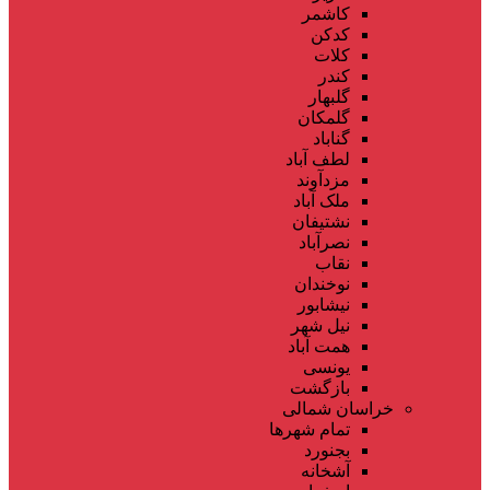
کاشمر
کدکن
کلات
کندر
گلبهار
گلمکان
گناباد
لطف آباد
مزدآوند
ملک آباد
نشتیفان
نصرآباد
نقاب
نوخندان
نیشابور
نیل شهر
همت آباد
یونسی
بازگشت
خراسان شمالی
تمام شهر‌ها
بجنورد
آشخانه