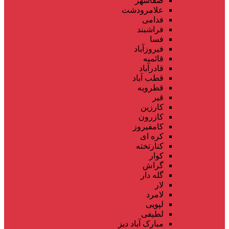
صفاشهر
علامرودشت
فدامی
فراشبند
فسا
فیروزآباد
قائمیه
قادرآباد
قطب آباد
قطرویه
قیر
کارزین
کازرون
کامفیروز
کره ای
کنارتخته
کوار
گراش
گله دار
لار
لامرد
لپویی
لطیفی
مبارک آباد دیز