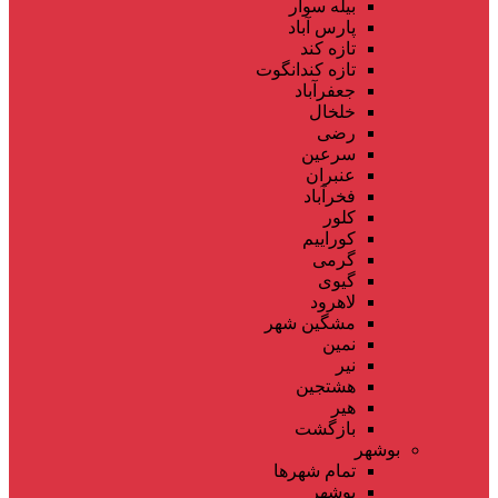
بیله سوار
پارس آباد
تازه کند
تازه کندانگوت
جعفرآباد
خلخال
رضی
سرعین
عنبران
فخرآباد
کلور
کوراییم
گرمی
گیوی
لاهرود
مشگین شهر
نمین
نیر
هشتجین
هیر
بازگشت
بوشهر
تمام شهر‌ها
بوشهر