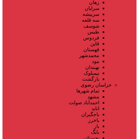
زهان
سرایان
سربیشه
سه قلعه
شوسف
طبس
فردوس
قاین
قهستان
محمدشهر
مود
نهبندان
نیمبلوک
بازگشت
خراسان رضوی
تمام شهر‌ها
مشهد
احمدآباد صولت
انابد
باجگیران
باخرز
بار
بایگ
بجستان