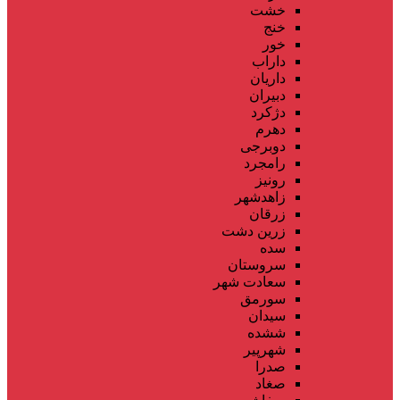
خشت
خنج
خور
داراب
داریان
دبیران
دژکرد
دهرم
دوبرجی
رامجرد
رونیز
زاهدشهر
زرقان
زرین دشت
سده
سروستان
سعادت شهر
سورمق
سیدان
ششده
شهرپیر
صدرا
صغاد