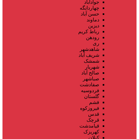
جوادآباد
چهاردانگه
حسن آباد
دماوند
دیزین
رباط کریم
رودهن
ری
شاهدشهر
شریف آباد
شمشک
شهریار
صالح آباد
صباشهر
صفادشت
فردوسیه
گلستان
فشم
فیروزکوه
قدس
قرچک
قیامدشت
کهریزک
کیلان