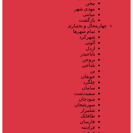
مجن
مهدی شهر
میامی
بازگشت
چهارمحال و بختیاری
تمام شهر‌ها
شهرکرد
آلونی
اردل
باباحیدر
بروجن
بلداجی
بن
جونقان
چلگرد
سامان
سفیددشت
سودجان
سورشجان
شلمزار
طاقانک
فارسان
فرادبنه
فرخ شهر