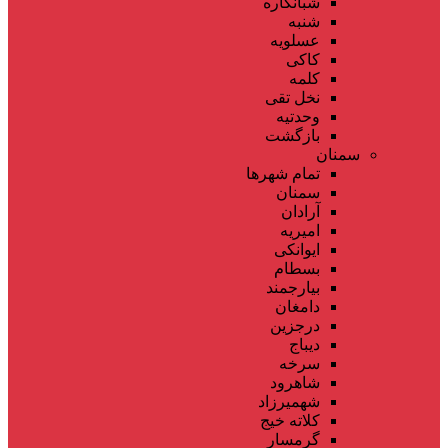
شبانکاره
شنبه
عسلویه
کاکی
کلمه
نخل تقی
وحدتیه
بازگشت
سمنان
تمام شهر‌ها
سمنان
آرادان
امیریه
ایوانکی
بسطام
بیارجمند
دامغان
درجزین
دیباج
سرخه
شاهرود
شهمیرزاد
کلاته خیج
گرمسار