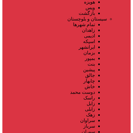
هویزه
ویس
بازگشت
سیستان و بلوچستان
تمام شهر‌ها
زاهدان
ادیمی
اسپکه
ایرانشهر
بزمان
بمپور
بنت
پیشین
جالق
چابهار
خاش
دوست محمد
راسک
زابل
زابلی
زهک
سراوان
سرباز
سوران