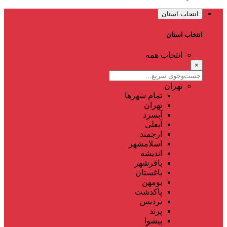
انتخاب استان
انتخاب استان
انتخاب همه
×
تهران
تمام شهر‌ها
تهران
آبسرد
آبعلی
ارجمند
اسلامشهر
اندیشه
باقرشهر
باغستان
بومهن
پاکدشت
پردیس
پرند
پیشوا