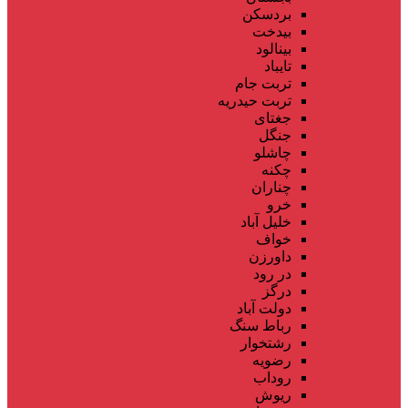
بردسکن
بیدخت
بینالود
تایباد
تربت جام
تربت حیدریه
جغتای
جنگل
چاشلو
چکنه
چناران
خرو
خلیل آباد
خواف
داورزن
در رود
درگز
دولت آباد
رباط سنگ
رشتخوار
رضویه
روداب
ریوش