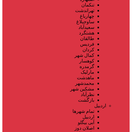
تنکمان
تهراندشت
چهارباغ
ساوجبلاغ
سعیدآباد
هشتگرد
طالقان
فردیس
کردان
کمال شهر
کوهسار
گرمدره
مارلیک
ماهدشت
محمدشهر
مشکین شهر
نظرآباد
بازگشت
اردبیل
تمام شهر‌ها
اردبیل
آبی بیگلو
اصلان دوز