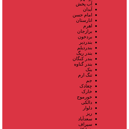
آب پخش
آبدان
امام حسن
انارستان
اهرم
برازجان
بردخون
بندردیر
بندردیلم
بندر ریگ
بندر کنگان
بندر گناوه
بنک
تنگ ارم
جم
چغادک
خارک
خورموج
دالکی
دلوار
ریز
سعدآباد
سیراف