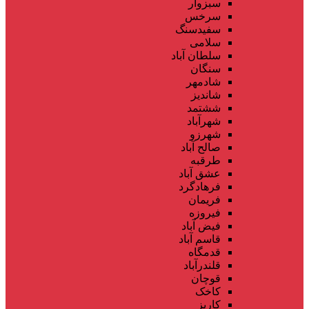
سبزوار
سرخس
سفیدسنگ
سلامی
سلطان آباد
سنگان
شادمهر
شاندیز
ششتمد
شهرآباد
شهرزو
صالح آباد
طرقبه
عشق آباد
فرهادگرد
فریمان
فیروزه
فیض آباد
قاسم آباد
قدمگاه
قلندرآباد
قوچان
کاخک
کاریز