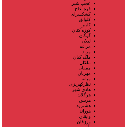
عجب شیر
قره آغاج
کشکسرای
کلوانق
کلیبر
کوزه کنان
گوگان
لیلان
مراغه
مرند
ملک کیان
ملکان
ممقان
مهربان
میانه
نظرکهریزی
هادی شهر
هرگلان
هریس
هشترود
هوراند
وایقان
ورزقان