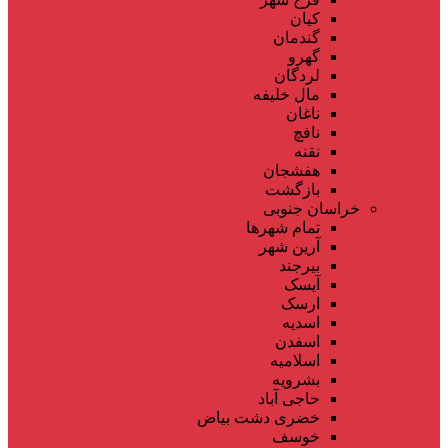
کیان
گندمان
گهرو
لردگان
مال خلیفه
ناغان
نافچ
نقنه
هفشجان
بازگشت
خراسان جنوبی
تمام شهر‌ها
آرین شهر
بیرجند
آیسک
ارسک
اسدیه
اسفدن
اسلامیه
بشرویه
حاجی آباد
خضری دشت بیاض
خوسف