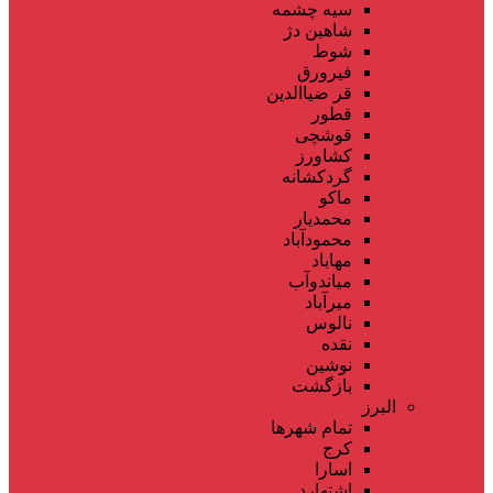
سیه چشمه
شاهین دژ
شوط
فیرورق
قر ضیاالدین
قطور
قوشچی
کشاورز
گردکشانه
ماکو
محمدیار
محمودآباد
مهاباد
میاندوآب
میرآباد
نالوس
نقده
نوشین
بازگشت
البرز
تمام شهر‌ها
کرج
اسارا
اشتهارد