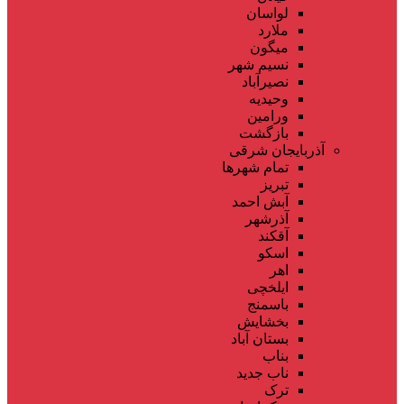
لواسان
ملارد
میگون
نسیم شهر
نصیرآباد
وحیدیه
ورامین
بازگشت
آذربایجان شرقی
تمام شهر‌ها
تبریز
آبش احمد
آذرشهر
آقکند
اسکو
اهر
ایلخچی
باسمنج
بخشایش
بستان آباد
بناب
ناب جدید
ترک