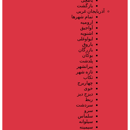
یامچی
بازگشت
آذربایجان غربی
تمام شهر‌ها
ارومیه
آواجیق
اشنویه
ایواوغلی
باروق
بازرگان
بوکان
پلدشت
پیرانشهر
تازه شهر
تکاب
چهاربرج
خوی
دیزج دیز
ربط
سردشت
سرو
سلماس
سیلوانه
سیمینه