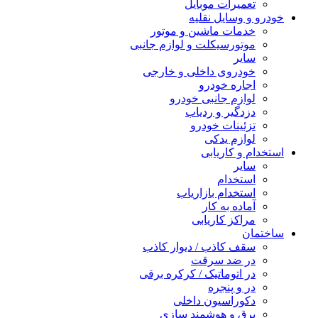
تعمیرات موبایل
خودرو و وسایل نقلیه
خدمات ماشین و موتور
موتورسیکلت و لوازم جانبی
سایر
خودروی داخلی و خارجی
اجاره خودرو
لوازم جانبی خودرو
دزدگیر و ردیاب
تزئینات خودرو
لوازم یدکی
استخدام و کاریابی
سایر
استخدام
استخدام بازاریاب
آماده به کار
مراکز کاریابی
ساختمان
سقف کاذب / دیوار کاذب
در ضد سرقت
در اتوماتیک / کرکره برقی
در و پنجره
دکوراسیون داخلی
برق و هوشمند سازی