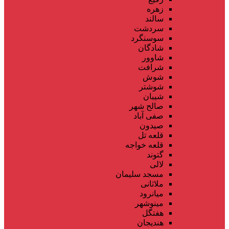
زهره
سالند
سردشت
سوسنگرد
شادگان
شاوور
شرافت
شوش
شوشتر
شیبان
صالح شهر
صفی آباد
صیدون
قلعه تل
قلعه خواجه
گتوند
لالی
مسجد سلیمان
ملاثانی
میانرود
مینوشهر
هفتگل
هندیجان