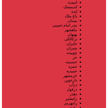
امیدیه
اندیمشک
ایذه
باغ ملک
بستان
بندر امام خمینی
ماهشهر
بهبهان
ترکالکی
جایزان
چمران
چوبیده
حر
حسینیه
حمزه
حمیدیه
خرمشهر
دارخوین
دزآب
دزفول
دهدز
رامشیر
رامهرمز
رفیع