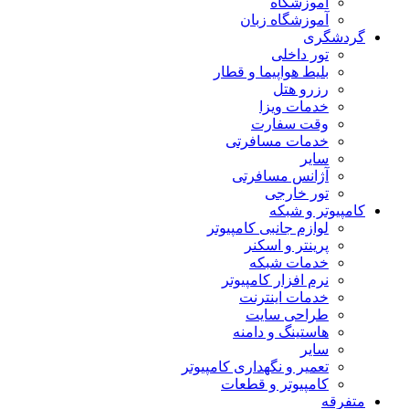
آموزشگاه
آموزشگاه زبان
گردشگری
تور داخلی
بلیط هواپیما و قطار
رزرو هتل
خدمات ویزا
وقت سفارت
خدمات مسافرتی
سایر
آژانس مسافرتی
تور خارجی
کامپیوتر و شبکه
لوازم جانبی کامپیوتر
پرینتر و اسکنر
خدمات شبکه
نرم افزار کامپیوتر
خدمات اینترنت
طراحی سایت
هاستینگ و دامنه
سایر
تعمیر و نگهداری کامپیوتر
کامپیوتر و قطعات
متفرقه