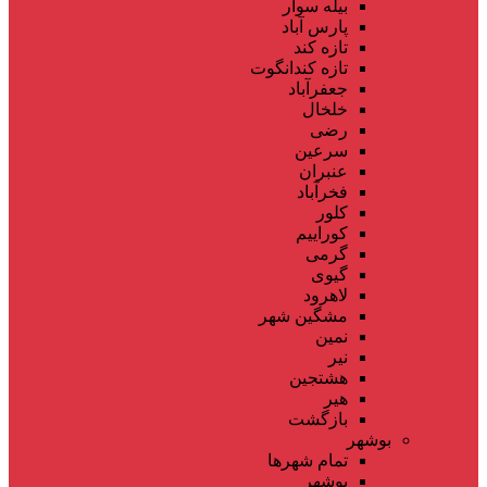
بیله سوار
پارس آباد
تازه کند
تازه کندانگوت
جعفرآباد
خلخال
رضی
سرعین
عنبران
فخرآباد
کلور
کوراییم
گرمی
گیوی
لاهرود
مشگین شهر
نمین
نیر
هشتجین
هیر
بازگشت
بوشهر
تمام شهر‌ها
بوشهر