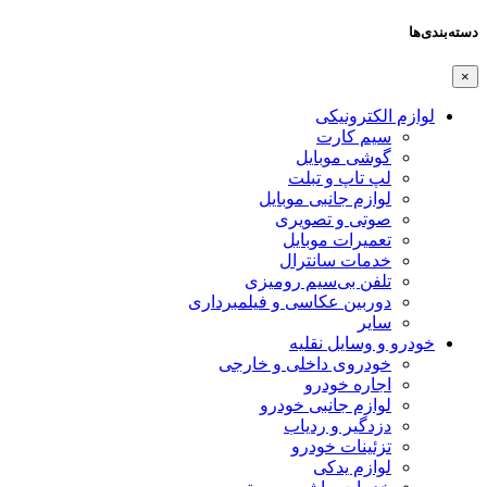
دسته‌بندی‌ها
×
لوازم الکترونیکی
سیم کارت
گوشی موبایل
لپ تاپ و تبلت
لوازم جانبی موبایل
صوتی و تصویری
تعمیرات موبایل
خدمات سانترال
تلفن بی‌سیم رومیزی
دوربین عکاسی و فیلمبرداری
سایر
خودرو و وسایل نقلیه
خودروی داخلی و خارجی
اجاره خودرو
لوازم جانبی خودرو
دزدگیر و ردیاب
تزئینات خودرو
لوازم یدکی