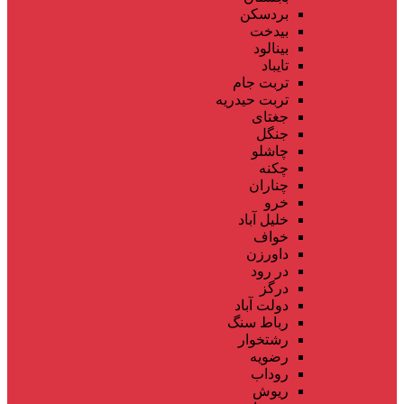
بردسکن
بیدخت
بینالود
تایباد
تربت جام
تربت حیدریه
جغتای
جنگل
چاشلو
چکنه
چناران
خرو
خلیل آباد
خواف
داورزن
در رود
درگز
دولت آباد
رباط سنگ
رشتخوار
رضویه
روداب
ریوش