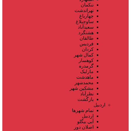
تنکمان
تهراندشت
چهارباغ
ساوجبلاغ
سعیدآباد
هشتگرد
طالقان
فردیس
کردان
کمال شهر
کوهسار
گرمدره
مارلیک
ماهدشت
محمدشهر
مشکین شهر
نظرآباد
بازگشت
اردبیل
تمام شهر‌ها
اردبیل
آبی بیگلو
اصلان دوز