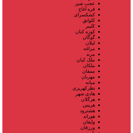
عجب شیر
قره آغاج
کشکسرای
کلوانق
کلیبر
کوزه کنان
گوگان
لیلان
مراغه
مرند
ملک کیان
ملکان
ممقان
مهربان
میانه
نظرکهریزی
هادی شهر
هرگلان
هریس
هشترود
هوراند
وایقان
ورزقان