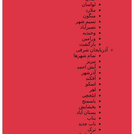
لواسان
ملارد
میگون
نسیم شهر
نصیرآباد
وحیدیه
ورامین
بازگشت
آذربایجان شرقی
تمام شهر‌ها
تبریز
آبش احمد
آذرشهر
آقکند
اسکو
اهر
ایلخچی
باسمنج
بخشایش
بستان آباد
بناب
ناب جدید
ترک