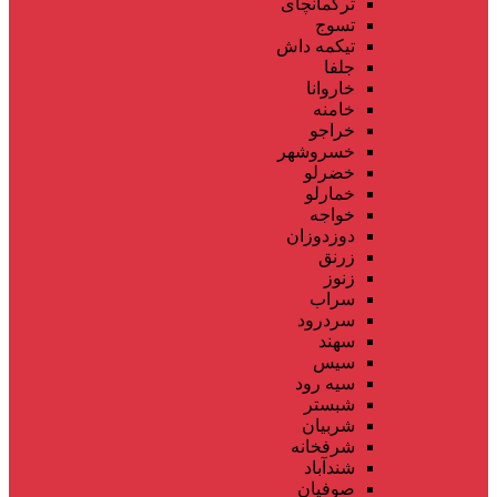
ترکمانچای
تسوج
تیکمه داش
جلفا
خاروانا
خامنه
خراجو
خسروشهر
خضرلو
خمارلو
خواجه
دوزدوزان
زرنق
زنوز
سراب
سردرود
سهند
سیس
سیه رود
شبستر
شربیان
شرفخانه
شندآباد
صوفیان