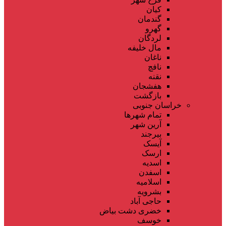
کیان
گندمان
گهرو
لردگان
مال خلیفه
ناغان
نافچ
نقنه
هفشجان
بازگشت
خراسان جنوبی
تمام شهر‌ها
آرین شهر
بیرجند
آیسک
ارسک
اسدیه
اسفدن
اسلامیه
بشرویه
حاجی آباد
خضری دشت بیاض
خوسف