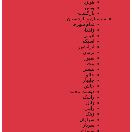
هویزه
ویس
بازگشت
سیستان و بلوچستان
تمام شهر‌ها
زاهدان
ادیمی
اسپکه
ایرانشهر
بزمان
بمپور
بنت
پیشین
جالق
چابهار
خاش
دوست محمد
راسک
زابل
زابلی
زهک
سراوان
سرباز
سوران