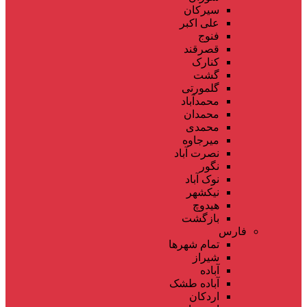
سیرکان
علی اکبر
فنوج
قصرقند
کنارک
گشت
گلمورتی
محمدآباد
محمدان
محمدی
میرجاوه
نصرت آباد
نگور
نوک آباد
نیکشهر
هیدوچ
بازگشت
فارس
تمام شهر‌ها
شیراز
آباده
آباده طشک
اردکان