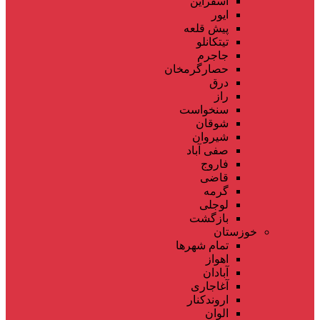
اسفراین
ایور
پیش قلعه
تیتکانلو
جاجرم
حصارگرمخان
درق
راز
سنخواست
شوقان
شیروان
صفی آباد
فاروج
قاضی
گرمه
لوجلی
بازگشت
خوزستان
تمام شهر‌ها
اهواز
آبادان
آغاجاری
اروندکنار
الوان