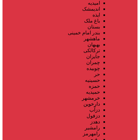
امیدیه
اندیمشک
ایذه
باغ ملک
بستان
بندر امام خمینی
ماهشهر
بهبهان
ترکالکی
جایزان
چمران
چوبیده
حر
حسینیه
حمزه
حمیدیه
خرمشهر
دارخوین
دزآب
دزفول
دهدز
رامشیر
رامهرمز
رفیع