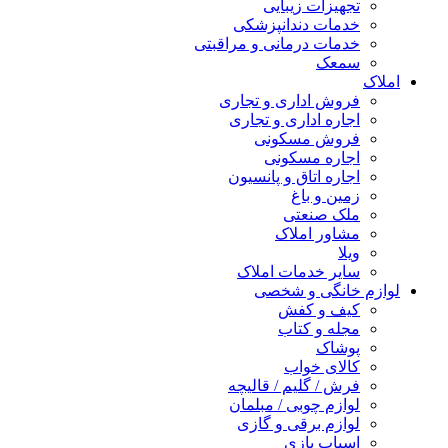
تجهیزات زیبایی
خدمات دندانپزشکی
خدمات درمانی و مراقبتی
سمعک
املاک
فروش اداری و تجاری
اجاره اداری و تجاری
فروش مسکونی
اجاره مسکونی
اجاره اتاق و پانسیون
زمین و باغ
ملک صنعتی
مشاور املاک
ویلا
سایر خدمات املاک
لوازم خانگی و شخصی
کیف و کفش
مجله و کتاب
پوشاک
کالای خواب
فرش / گلیم / قالیچه
لوازم چوبی / مبلمان
لوازم برقی و گازی
اسباب بازی