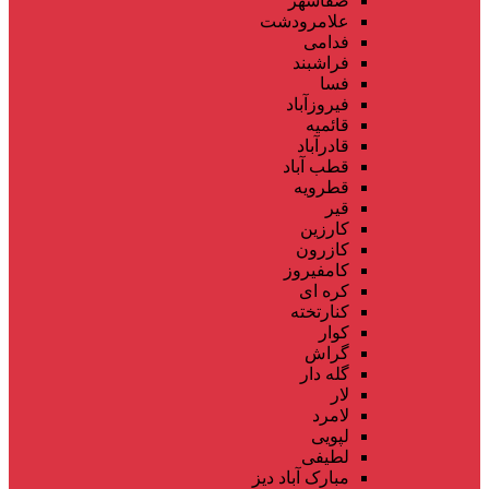
صفاشهر
علامرودشت
فدامی
فراشبند
فسا
فیروزآباد
قائمیه
قادرآباد
قطب آباد
قطرویه
قیر
کارزین
کازرون
کامفیروز
کره ای
کنارتخته
کوار
گراش
گله دار
لار
لامرد
لپویی
لطیفی
مبارک آباد دیز