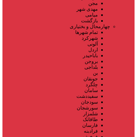
مجن
مهدی شهر
میامی
بازگشت
چهارمحال و بختیاری
تمام شهر‌ها
شهرکرد
آلونی
اردل
باباحیدر
بروجن
بلداجی
بن
جونقان
چلگرد
سامان
سفیددشت
سودجان
سورشجان
شلمزار
طاقانک
فارسان
فرادبنه
فرخ شهر