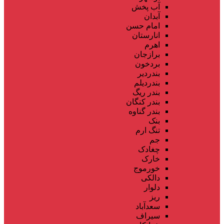
آب پخش
آبدان
امام حسن
انارستان
اهرم
برازجان
بردخون
بندردیر
بندردیلم
بندر ریگ
بندر کنگان
بندر گناوه
بنک
تنگ ارم
جم
چغادک
خارک
خورموج
دالکی
دلوار
ریز
سعدآباد
سیراف