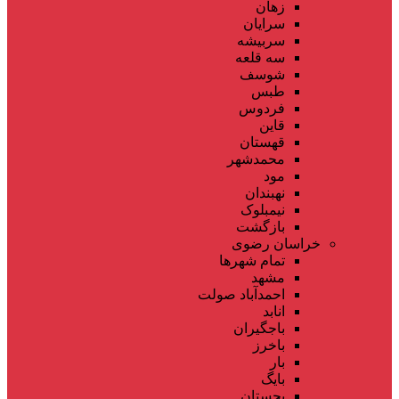
زهان
سرایان
سربیشه
سه قلعه
شوسف
طبس
فردوس
قاین
قهستان
محمدشهر
مود
نهبندان
نیمبلوک
بازگشت
خراسان رضوی
تمام شهر‌ها
مشهد
احمدآباد صولت
انابد
باجگیران
باخرز
بار
بایگ
بجستان