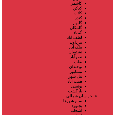
کاشمر
کدکن
کلات
کندر
گلبهار
گلمکان
گناباد
لطف آباد
مزدآوند
ملک آباد
نشتیفان
نصرآباد
نقاب
نوخندان
نیشابور
نیل شهر
همت آباد
یونسی
بازگشت
خراسان شمالی
تمام شهر‌ها
بجنورد
آشخانه