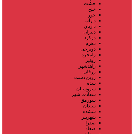
خشت
خنج
خور
داراب
داریان
دبیران
دژکرد
دهرم
دوبرجی
رامجرد
رونیز
زاهدشهر
زرقان
زرین دشت
سده
سروستان
سعادت شهر
سورمق
سیدان
ششده
شهرپیر
صدرا
صغاد