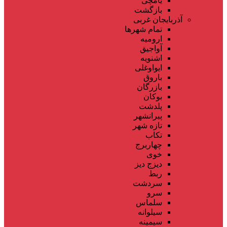
یامچی
بازگشت
آذربایجان غربی
تمام شهر‌ها
ارومیه
آواجیق
اشنویه
ایواوغلی
باروق
بازرگان
بوکان
پلدشت
پیرانشهر
تازه شهر
تکاب
چهاربرج
خوی
دیزج دیز
ربط
سردشت
سرو
سلماس
سیلوانه
سیمینه