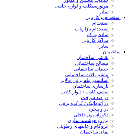
خدمات ماشین و موتور
موتورسیکلت و لوازم جانبی
سایر
استخدام و کاریابی
استخدام
استخدام بازاریاب
آماده به کار
مراکز کاریابی
سایر
ساختمان
نقاشی ساختمان
مصالح ساختمانی
خدمات ساختمانی
ماشین آلات ساختمانی
آسانسور /پله برقی /بالابر
بازسازی ساختمان
سقف کاذب / دیوار کاذب
در ضد سرقت
در اتوماتیک / کرکره برقی
در و پنجره
دکوراسیون داخلی
برق و هوشمند سازی
ایزوگام و عایقهای رطوبتی
نمای ساختمان