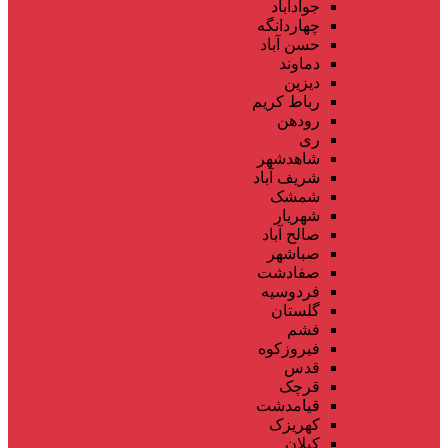
جوادآباد
چهاردانگه
حسن آباد
دماوند
دیزین
رباط کریم
رودهن
ری
شاهدشهر
شریف آباد
شمشک
شهریار
صالح آباد
صباشهر
صفادشت
فردوسیه
گلستان
فشم
فیروزکوه
قدس
قرچک
قیامدشت
کهریزک
کیلان