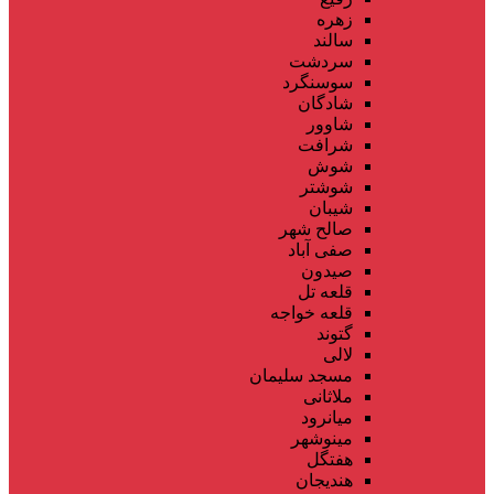
زهره
سالند
سردشت
سوسنگرد
شادگان
شاوور
شرافت
شوش
شوشتر
شیبان
صالح شهر
صفی آباد
صیدون
قلعه تل
قلعه خواجه
گتوند
لالی
مسجد سلیمان
ملاثانی
میانرود
مینوشهر
هفتگل
هندیجان