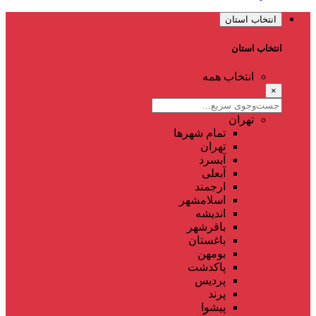
انتخاب استان
انتخاب استان
انتخاب همه
×
تهران
تمام شهر‌ها
تهران
آبسرد
آبعلی
ارجمند
اسلامشهر
اندیشه
باقرشهر
باغستان
بومهن
پاکدشت
پردیس
پرند
پیشوا