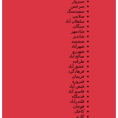
سبزوار
سرخس
سفیدسنگ
سلامی
سلطان آباد
سنگان
شادمهر
شاندیز
ششتمد
شهرآباد
شهرزو
صالح آباد
طرقبه
عشق آباد
فرهادگرد
فریمان
فیروزه
فیض آباد
قاسم آباد
قدمگاه
قلندرآباد
قوچان
کاخک
کاریز