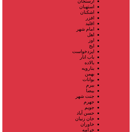
ارسنجان
استهبان
اشکنان
افزر
اقلید
امام شهر
اهل
اوز
ایج
ایزدخواست
باب انار
بالاده
بنارویه
بهمن
بوانات
بیرم
بیضا
جنت شهر
جهرم
جویم
حسن آباد
خان زنیان
خاوران
خرامه