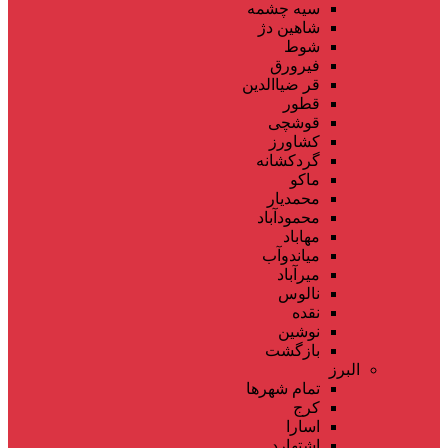
سیه چشمه
شاهین دژ
شوط
فیرورق
قر ضیاالدین
قطور
قوشچی
کشاورز
گردکشانه
ماکو
محمدیار
محمودآباد
مهاباد
میاندوآب
میرآباد
نالوس
نقده
نوشین
بازگشت
البرز
تمام شهر‌ها
کرج
اسارا
اشتهارد