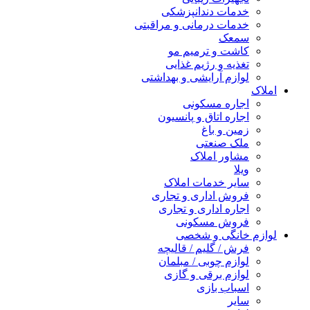
خدمات دندانپزشکی
خدمات درمانی و مراقبتی
سمعک
کاشت و ترمیم مو
تغذیه و رژیم غذایی
لوازم آرایشی و بهداشتی
املاک
اجاره مسکونی
اجاره اتاق و پانسیون
زمین و باغ
ملک صنعتی
مشاور املاک
ویلا
سایر خدمات املاک
فروش اداری و تجاری
اجاره اداری و تجاری
فروش مسکونی
لوازم خانگی و شخصی
فرش / گلیم / قالیچه
لوازم چوبی / مبلمان
لوازم برقی و گازی
اسباب بازی
سایر