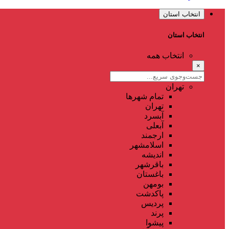
انتخاب استان
انتخاب استان
انتخاب همه
×
تهران
تمام شهر‌ها
تهران
آبسرد
آبعلی
ارجمند
اسلامشهر
اندیشه
باقرشهر
باغستان
بومهن
پاکدشت
پردیس
پرند
پیشوا