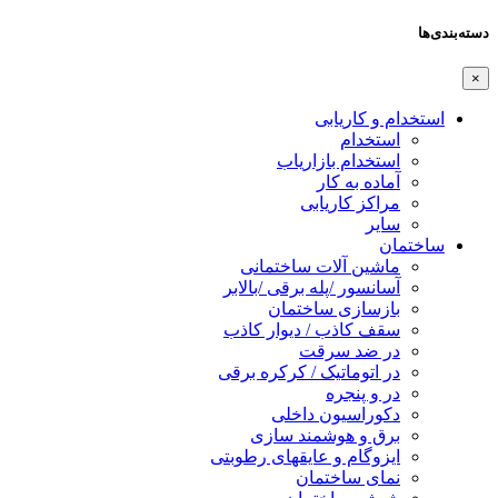
دسته‌بندی‌ها
×
استخدام و کاریابی
استخدام
استخدام بازاریاب
آماده به کار
مراکز کاریابی
سایر
ساختمان
ماشین آلات ساختمانی
آسانسور /پله برقی /بالابر
بازسازی ساختمان
سقف کاذب / دیوار کاذب
در ضد سرقت
در اتوماتیک / کرکره برقی
در و پنجره
دکوراسیون داخلی
برق و هوشمند سازی
ایزوگام و عایقهای رطوبتی
نمای ساختمان