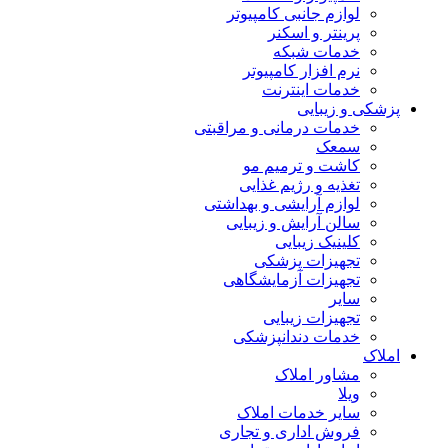
لوازم جانبی کامپیوتر
پرینتر و اسکنر
خدمات شبکه
نرم افزار کامپیوتر
خدمات اینترنت
پزشکی و زیبایی
خدمات درمانی و مراقبتی
سمعک
کاشت و ترمیم مو
تغذیه و رژیم غذایی
لوازم آرایشی و بهداشتی
سالن آرایش و زیبایی
کلینیک زیبایی
تجهیزات پزشکی
تجهیزات آزمایشگاهی
سایر
تجهیزات زیبایی
خدمات دندانپزشکی
املاک
مشاور املاک
ویلا
سایر خدمات املاک
فروش اداری و تجاری