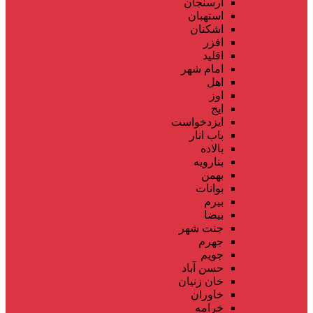
ارسنجان
استهبان
اشکنان
افزر
اقلید
امام شهر
اهل
اوز
ایج
ایزدخواست
باب انار
بالاده
بنارویه
بهمن
بوانات
بیرم
بیضا
جنت شهر
جهرم
جویم
حسن آباد
خان زنیان
خاوران
خرامه