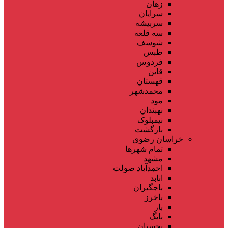
زهان
سرایان
سربیشه
سه قلعه
شوسف
طبس
فردوس
قاین
قهستان
محمدشهر
مود
نهبندان
نیمبلوک
بازگشت
خراسان رضوی
تمام شهر‌ها
مشهد
احمدآباد صولت
انابد
باجگیران
باخرز
بار
بایگ
بجستان