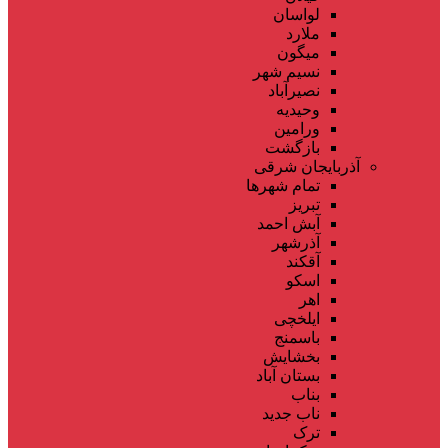
لواسان
ملارد
میگون
نسیم شهر
نصیرآباد
وحیدیه
ورامین
بازگشت
آذربایجان شرقی
تمام شهر‌ها
تبریز
آبش احمد
آذرشهر
آقکند
اسکو
اهر
ایلخچی
باسمنج
بخشایش
بستان آباد
بناب
ناب جدید
ترک