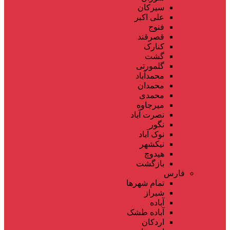
سیرکان
علی اکبر
فنوج
قصرقند
کنارک
گشت
گلمورتی
محمدآباد
محمدان
محمدی
میرجاوه
نصرت آباد
نگور
نوک آباد
نیکشهر
هیدوچ
بازگشت
فارس
تمام شهر‌ها
شیراز
آباده
آباده طشک
اردکان