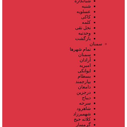
شبانکاره
شنبه
عسلویه
کاکی
کلمه
نخل تقی
وحدتیه
بازگشت
سمنان
تمام شهر‌ها
سمنان
آرادان
امیریه
ایوانکی
بسطام
بیارجمند
دامغان
درجزین
دیباج
سرخه
شاهرود
شهمیرزاد
کلاته خیج
گرمسار