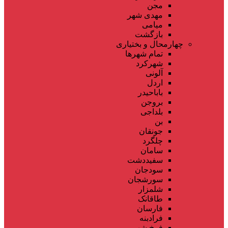
مجن
مهدی شهر
میامی
بازگشت
چهارمحال و بختیاری
تمام شهر‌ها
شهرکرد
آلونی
اردل
باباحیدر
بروجن
بلداجی
بن
جونقان
چلگرد
سامان
سفیددشت
سودجان
سورشجان
شلمزار
طاقانک
فارسان
فرادبنه
فرخ شهر