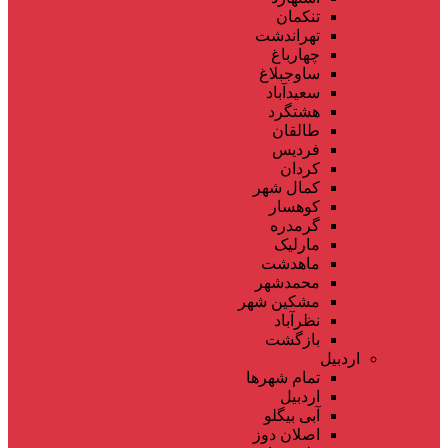
تنکمان
تهراندشت
چهارباغ
ساوجبلاغ
سعیدآباد
هشتگرد
طالقان
فردیس
کردان
کمال شهر
کوهسار
گرمدره
مارلیک
ماهدشت
محمدشهر
مشکین شهر
نظرآباد
بازگشت
اردبیل
تمام شهر‌ها
اردبیل
آبی بیگلو
اصلان دوز