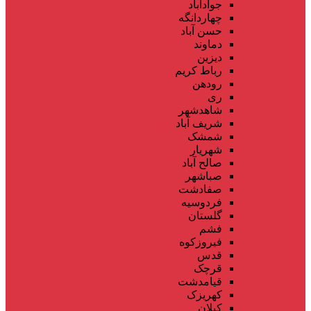
جوادآباد
چهاردانگه
حسن آباد
دماوند
دیزین
رباط کریم
رودهن
ری
شاهدشهر
شریف آباد
شمشک
شهریار
صالح آباد
صباشهر
صفادشت
فردوسیه
گلستان
فشم
فیروزکوه
قدس
قرچک
قیامدشت
کهریزک
کیلان