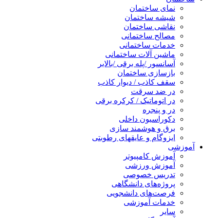
نمای ساختمان
شیشه ساختمان
نقاشی ساختمان
مصالح ساختمانی
خدمات ساختمانی
ماشین آلات ساختمانی
آسانسور /پله برقی /بالابر
بازسازی ساختمان
سقف کاذب / دیوار کاذب
در ضد سرقت
در اتوماتیک / کرکره برقی
در و پنجره
دکوراسیون داخلی
برق و هوشمند سازی
ایزوگام و عایقهای رطوبتی
آموزشی
آموزش کامپیوتر
آموزش ورزشی
تدریس خصوصی
پروژه‌های دانشگاهی
فرصت‌های دانشجویی
خدمات آموزشی
سایر