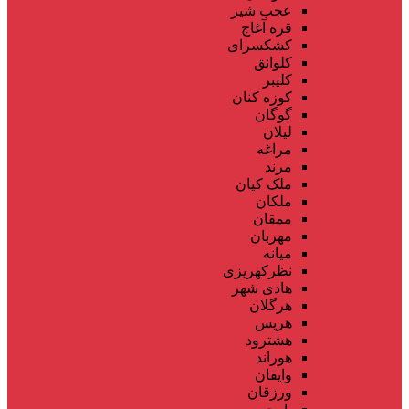
عجب شیر
قره آغاج
کشکسرای
کلوانق
کلیبر
کوزه کنان
گوگان
لیلان
مراغه
مرند
ملک کیان
ملکان
ممقان
مهربان
میانه
نظرکهریزی
هادی شهر
هرگلان
هریس
هشترود
هوراند
وایقان
ورزقان