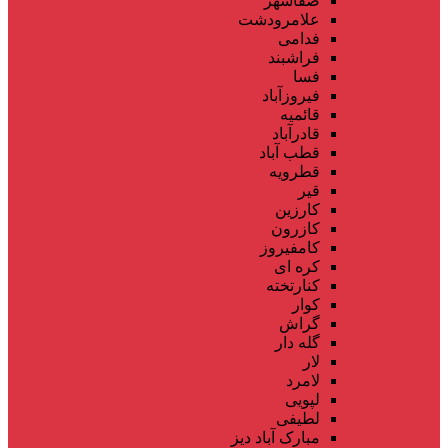
صفاشهر
علامرودشت
فدامی
فراشبند
فسا
فیروزآباد
قائمیه
قادرآباد
قطب آباد
قطرویه
قیر
کارزین
کازرون
کامفیروز
کره ای
کنارتخته
کوار
گراش
گله دار
لار
لامرد
لپویی
لطیفی
مبارک آباد دیز