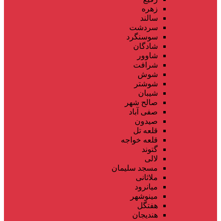
زهره
سالند
سردشت
سوسنگرد
شادگان
شاوور
شرافت
شوش
شوشتر
شیبان
صالح شهر
صفی آباد
صیدون
قلعه تل
قلعه خواجه
گتوند
لالی
مسجد سلیمان
ملاثانی
میانرود
مینوشهر
هفتگل
هندیجان