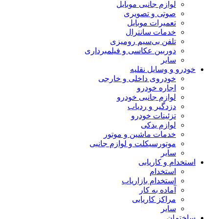
لوازم جانبی موبایل
صوتی و تصویری
تعمیرات موبایل
خدمات سانترال
تلفن بی‌سیم رومیزی
دوربین عکاسی و فیلمبرداری
سایر
خودرو و وسایل نقلیه
خودروی داخلی و خارجی
اجاره خودرو
لوازم جانبی خودرو
دزدگیر و ردیاب
تزئینات خودرو
لوازم یدکی
خدمات ماشین و موتور
موتورسیکلت و لوازم جانبی
سایر
استخدام و کاریابی
استخدام
استخدام بازاریاب
آماده به کار
مراکز کاریابی
سایر
ساختمان