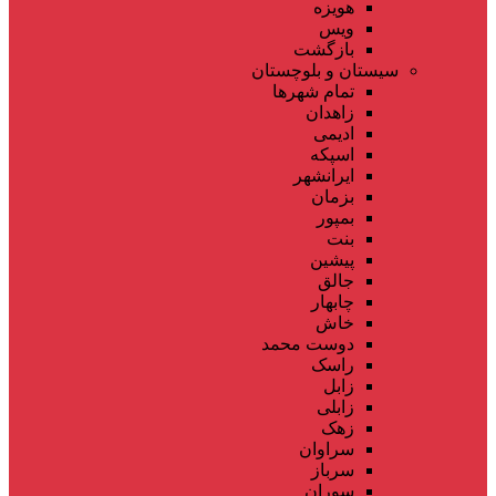
هویزه
ویس
بازگشت
سیستان و بلوچستان
تمام شهر‌ها
زاهدان
ادیمی
اسپکه
ایرانشهر
بزمان
بمپور
بنت
پیشین
جالق
چابهار
خاش
دوست محمد
راسک
زابل
زابلی
زهک
سراوان
سرباز
سوران