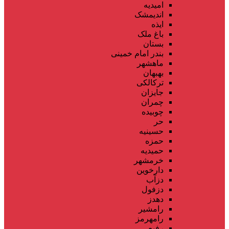
امیدیه
اندیمشک
ایذه
باغ ملک
بستان
بندر امام خمینی
ماهشهر
بهبهان
ترکالکی
جایزان
چمران
چوبیده
حر
حسینیه
حمزه
حمیدیه
خرمشهر
دارخوین
دزآب
دزفول
دهدز
رامشیر
رامهرمز
رفیع