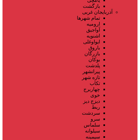
یامچی
بازگشت
آذربایجان غربی
تمام شهر‌ها
ارومیه
آواجیق
اشنویه
ایواوغلی
باروق
بازرگان
بوکان
پلدشت
پیرانشهر
تازه شهر
تکاب
چهاربرج
خوی
دیزج دیز
ربط
سردشت
سرو
سلماس
سیلوانه
سیمینه