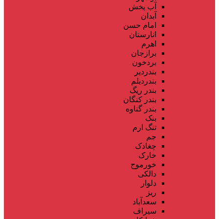
آب پخش
آبدان
امام حسن
انارستان
اهرم
برازجان
بردخون
بندردیر
بندردیلم
بندر ریگ
بندر کنگان
بندر گناوه
بنک
تنگ ارم
جم
چغادک
خارک
خورموج
دالکی
دلوار
ریز
سعدآباد
سیراف