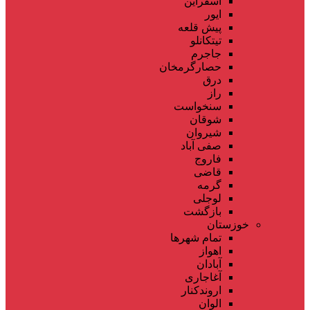
اسفراین
ایور
پیش قلعه
تیتکانلو
جاجرم
حصارگرمخان
درق
راز
سنخواست
شوقان
شیروان
صفی آباد
فاروج
قاضی
گرمه
لوجلی
بازگشت
خوزستان
تمام شهر‌ها
اهواز
آبادان
آغاجاری
اروندکنار
الوان