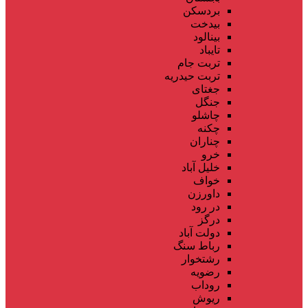
بردسکن
بیدخت
بینالود
تایباد
تربت جام
تربت حیدریه
جغتای
جنگل
چاشلو
چکنه
چناران
خرو
خلیل آباد
خواف
داورزن
در رود
درگز
دولت آباد
رباط سنگ
رشتخوار
رضویه
روداب
ریوش