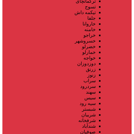
ترکمانچای
تسوج
تیکمه داش
جلفا
خاروانا
خامنه
خراجو
خسروشهر
خضرلو
خمارلو
خواجه
دوزدوزان
زرنق
زنوز
سراب
سردرود
سهند
سیس
سیه رود
شبستر
شربیان
شرفخانه
شندآباد
صوفیان