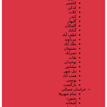
کاشمر
کدکن
کلات
کندر
گلبهار
گلمکان
گناباد
لطف آباد
مزدآوند
ملک آباد
نشتیفان
نصرآباد
نقاب
نوخندان
نیشابور
نیل شهر
همت آباد
یونسی
بازگشت
خراسان شمالی
تمام شهر‌ها
بجنورد
آشخانه