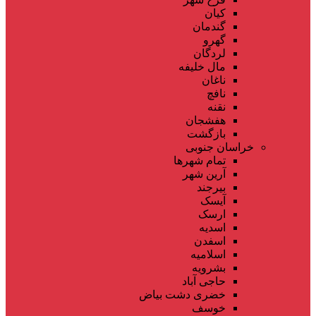
کیان
گندمان
گهرو
لردگان
مال خلیفه
ناغان
نافچ
نقنه
هفشجان
بازگشت
خراسان جنوبی
تمام شهر‌ها
آرین شهر
بیرجند
آیسک
ارسک
اسدیه
اسفدن
اسلامیه
بشرویه
حاجی آباد
خضری دشت بیاض
خوسف