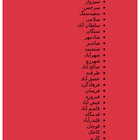
سبزوار
سرخس
سفیدسنگ
سلامی
سلطان آباد
سنگان
شادمهر
شاندیز
ششتمد
شهرآباد
شهرزو
صالح آباد
طرقبه
عشق آباد
فرهادگرد
فریمان
فیروزه
فیض آباد
قاسم آباد
قدمگاه
قلندرآباد
قوچان
کاخک
کاریز