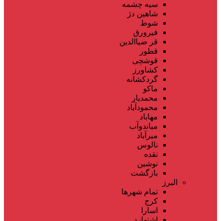
سیه چشمه
شاهین دژ
شوط
فیرورق
قر ضیاالدین
قطور
قوشچی
کشاورز
گردکشانه
ماکو
محمدیار
محمودآباد
مهاباد
میاندوآب
میرآباد
نالوس
نقده
نوشین
بازگشت
البرز
تمام شهر‌ها
کرج
اسارا
اشتهارد