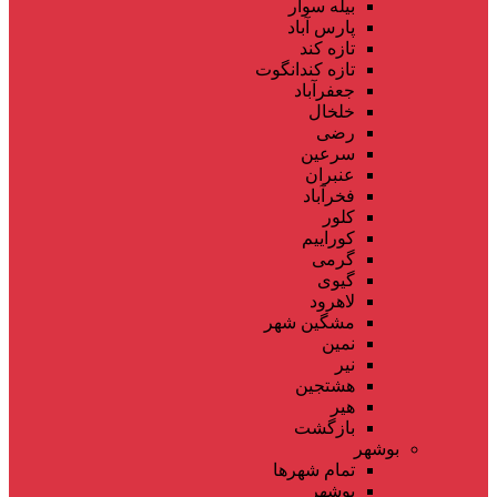
بیله سوار
پارس آباد
تازه کند
تازه کندانگوت
جعفرآباد
خلخال
رضی
سرعین
عنبران
فخرآباد
کلور
کوراییم
گرمی
گیوی
لاهرود
مشگین شهر
نمین
نیر
هشتجین
هیر
بازگشت
بوشهر
تمام شهر‌ها
بوشهر