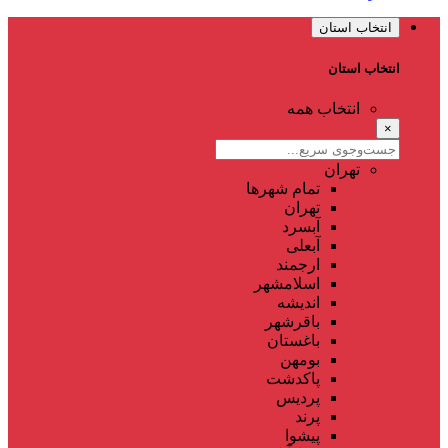
انتخاب استان
انتخاب استان
انتخاب همه
×
تهران
تمام شهر‌ها
تهران
آبسرد
آبعلی
ارجمند
اسلامشهر
اندیشه
باقرشهر
باغستان
بومهن
پاکدشت
پردیس
پرند
پیشوا