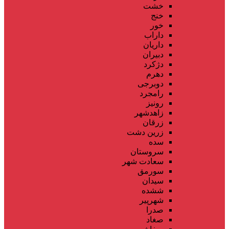
خشت
خنج
خور
داراب
داریان
دبیران
دژکرد
دهرم
دوبرجی
رامجرد
رونیز
زاهدشهر
زرقان
زرین دشت
سده
سروستان
سعادت شهر
سورمق
سیدان
ششده
شهرپیر
صدرا
صغاد