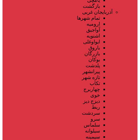
یامچی
بازگشت
آذربایجان غربی
تمام شهر‌ها
ارومیه
آواجیق
اشنویه
ایواوغلی
باروق
بازرگان
بوکان
پلدشت
پیرانشهر
تازه شهر
تکاب
چهاربرج
خوی
دیزج دیز
ربط
سردشت
سرو
سلماس
سیلوانه
سیمینه