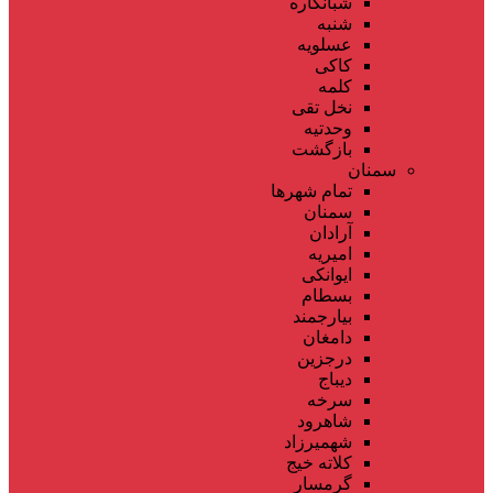
شبانکاره
شنبه
عسلویه
کاکی
کلمه
نخل تقی
وحدتیه
بازگشت
سمنان
تمام شهر‌ها
سمنان
آرادان
امیریه
ایوانکی
بسطام
بیارجمند
دامغان
درجزین
دیباج
سرخه
شاهرود
شهمیرزاد
کلاته خیج
گرمسار