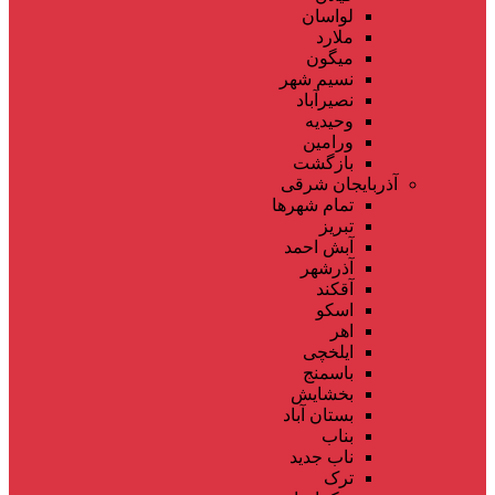
لواسان
ملارد
میگون
نسیم شهر
نصیرآباد
وحیدیه
ورامین
بازگشت
آذربایجان شرقی
تمام شهر‌ها
تبریز
آبش احمد
آذرشهر
آقکند
اسکو
اهر
ایلخچی
باسمنج
بخشایش
بستان آباد
بناب
ناب جدید
ترک