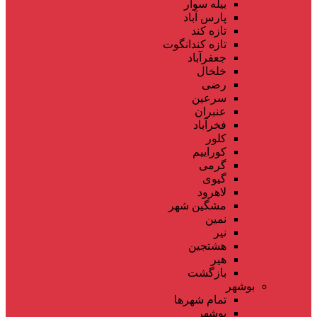
بیله سوار
پارس آباد
تازه کند
تازه کندانگوت
جعفرآباد
خلخال
رضی
سرعین
عنبران
فخرآباد
کلور
کوراییم
گرمی
گیوی
لاهرود
مشگین شهر
نمین
نیر
هشتجین
هیر
بازگشت
بوشهر
تمام شهر‌ها
بوشهر