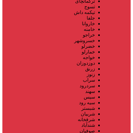
ترکمانچای
تسوج
تیکمه داش
جلفا
خاروانا
خامنه
خراجو
خسروشهر
خضرلو
خمارلو
خواجه
دوزدوزان
زرنق
زنوز
سراب
سردرود
سهند
سیس
سیه رود
شبستر
شربیان
شرفخانه
شندآباد
صوفیان