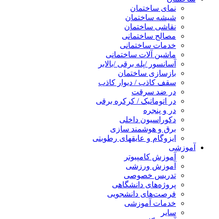
نمای ساختمان
شیشه ساختمان
نقاشی ساختمان
مصالح ساختمانی
خدمات ساختمانی
ماشین آلات ساختمانی
آسانسور /پله برقی /بالابر
بازسازی ساختمان
سقف کاذب / دیوار کاذب
در ضد سرقت
در اتوماتیک / کرکره برقی
در و پنجره
دکوراسیون داخلی
برق و هوشمند سازی
ایزوگام و عایقهای رطوبتی
آموزشی
آموزش کامپیوتر
آموزش ورزشی
تدریس خصوصی
پروژه‌های دانشگاهی
فرصت‌های دانشجویی
خدمات آموزشی
سایر