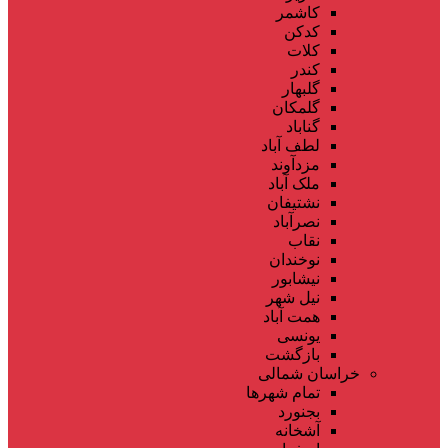
کاشمر
کدکن
کلات
کندر
گلبهار
گلمکان
گناباد
لطف آباد
مزدآوند
ملک آباد
نشتیفان
نصرآباد
نقاب
نوخندان
نیشابور
نیل شهر
همت آباد
یونسی
بازگشت
خراسان شمالی
تمام شهر‌ها
بجنورد
آشخانه