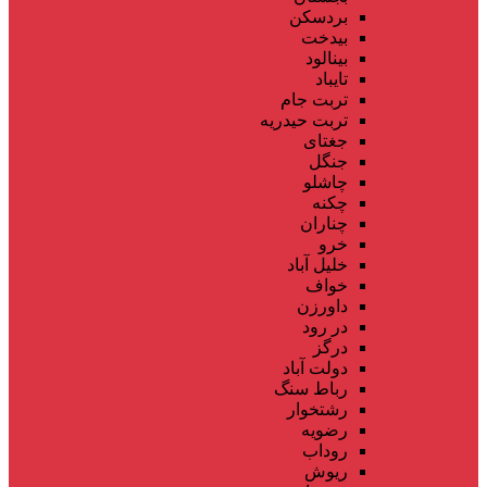
بردسکن
بیدخت
بینالود
تایباد
تربت جام
تربت حیدریه
جغتای
جنگل
چاشلو
چکنه
چناران
خرو
خلیل آباد
خواف
داورزن
در رود
درگز
دولت آباد
رباط سنگ
رشتخوار
رضویه
روداب
ریوش