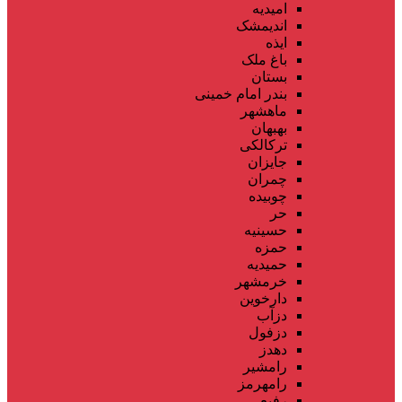
امیدیه
اندیمشک
ایذه
باغ ملک
بستان
بندر امام خمینی
ماهشهر
بهبهان
ترکالکی
جایزان
چمران
چوبیده
حر
حسینیه
حمزه
حمیدیه
خرمشهر
دارخوین
دزآب
دزفول
دهدز
رامشیر
رامهرمز
رفیع