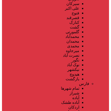
سیرکان
علی اکبر
فنوج
قصرقند
کنارک
گشت
گلمورتی
محمدآباد
محمدان
محمدی
میرجاوه
نصرت آباد
نگور
نوک آباد
نیکشهر
هیدوچ
بازگشت
فارس
تمام شهر‌ها
شیراز
آباده
آباده طشک
اردکان