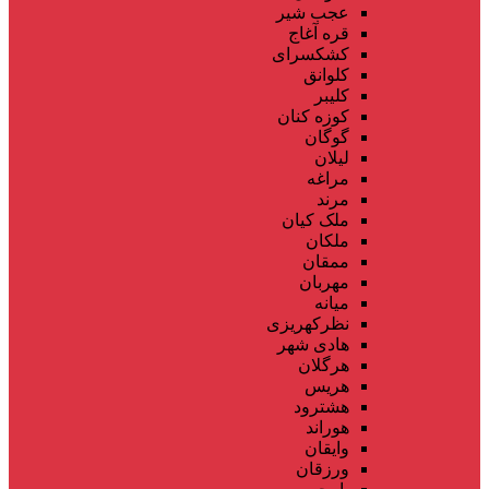
عجب شیر
قره آغاج
کشکسرای
کلوانق
کلیبر
کوزه کنان
گوگان
لیلان
مراغه
مرند
ملک کیان
ملکان
ممقان
مهربان
میانه
نظرکهریزی
هادی شهر
هرگلان
هریس
هشترود
هوراند
وایقان
ورزقان