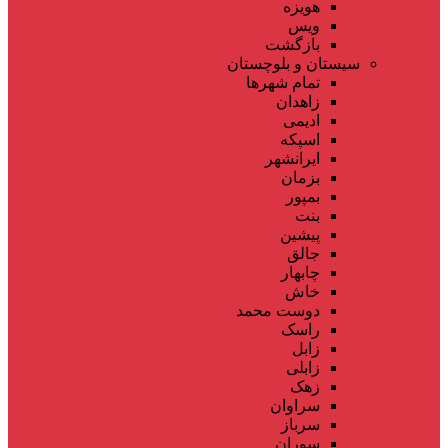
هویزه
ویس
بازگشت
سیستان و بلوچستان
تمام شهر‌ها
زاهدان
ادیمی
اسپکه
ایرانشهر
بزمان
بمپور
بنت
پیشین
جالق
چابهار
خاش
دوست محمد
راسک
زابل
زابلی
زهک
سراوان
سرباز
سوران