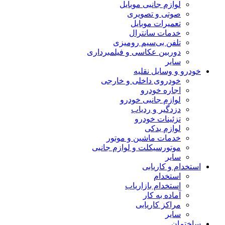
لوازم جانبی موبایل
صوتی و تصویری
تعمیرات موبایل
خدمات سانترال
تلفن بی‌سیم رومیزی
دوربین عکاسی و فیلمبرداری
سایر
خودرو و وسایل نقلیه
خودروی داخلی و خارجی
اجاره خودرو
لوازم جانبی خودرو
دزدگیر و ردیاب
تزئینات خودرو
لوازم یدکی
خدمات ماشین و موتور
موتورسیکلت و لوازم جانبی
سایر
استخدام و کاریابی
استخدام
استخدام بازاریاب
آماده به کار
مراکز کاریابی
سایر
ساختمان