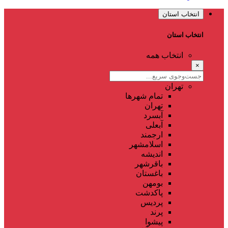
انتخاب استان
انتخاب استان
انتخاب همه
×
تهران
تمام شهر‌ها
تهران
آبسرد
آبعلی
ارجمند
اسلامشهر
اندیشه
باقرشهر
باغستان
بومهن
پاکدشت
پردیس
پرند
پیشوا