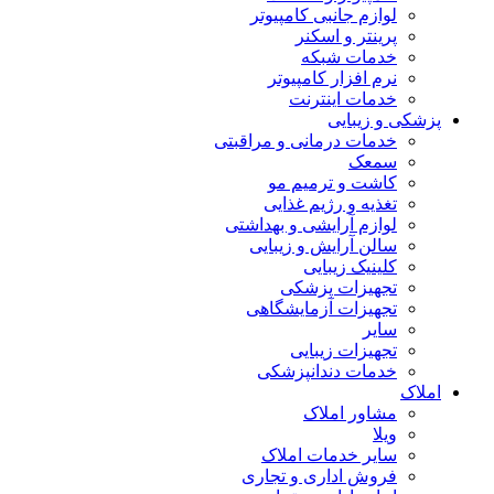
لوازم جانبی کامپیوتر
پرینتر و اسکنر
خدمات شبکه
نرم افزار کامپیوتر
خدمات اینترنت
پزشکی و زیبایی
خدمات درمانی و مراقبتی
سمعک
کاشت و ترمیم مو
تغذیه و رژیم غذایی
لوازم آرایشی و بهداشتی
سالن آرایش و زیبایی
کلینیک زیبایی
تجهیزات پزشکی
تجهیزات آزمایشگاهی
سایر
تجهیزات زیبایی
خدمات دندانپزشکی
املاک
مشاور املاک
ویلا
سایر خدمات املاک
فروش اداری و تجاری