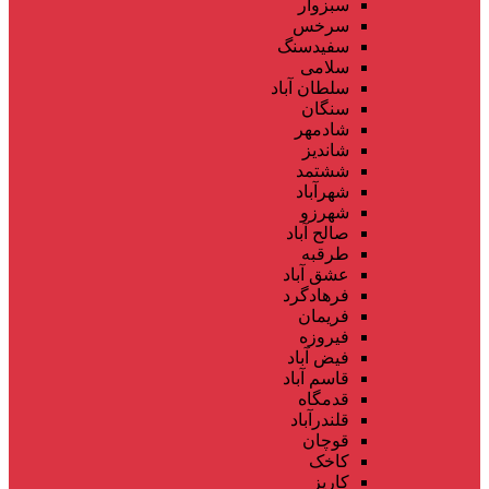
سبزوار
سرخس
سفیدسنگ
سلامی
سلطان آباد
سنگان
شادمهر
شاندیز
ششتمد
شهرآباد
شهرزو
صالح آباد
طرقبه
عشق آباد
فرهادگرد
فریمان
فیروزه
فیض آباد
قاسم آباد
قدمگاه
قلندرآباد
قوچان
کاخک
کاریز