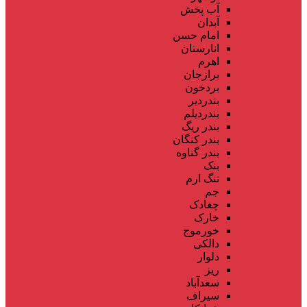
آب پخش
آبدان
امام حسن
انارستان
اهرم
برازجان
بردخون
بندردیر
بندردیلم
بندر ریگ
بندر کنگان
بندر گناوه
بنک
تنگ ارم
جم
چغادک
خارک
خورموج
دالکی
دلوار
ریز
سعدآباد
سیراف