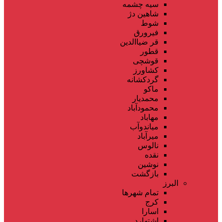
سیه چشمه
شاهین دژ
شوط
فیرورق
قر ضیاالدین
قطور
قوشچی
کشاورز
گردکشانه
ماکو
محمدیار
محمودآباد
مهاباد
میاندوآب
میرآباد
نالوس
نقده
نوشین
بازگشت
البرز
تمام شهر‌ها
کرج
اسارا
اشتهارد