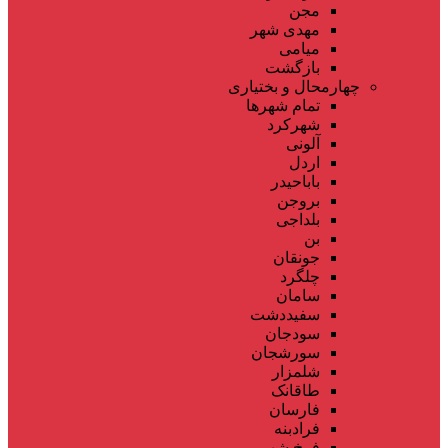
مجن
مهدی شهر
میامی
بازگشت
چهارمحال و بختیاری
تمام شهر‌ها
شهرکرد
آلونی
اردل
باباحیدر
بروجن
بلداجی
بن
جونقان
چلگرد
سامان
سفیددشت
سودجان
سورشجان
شلمزار
طاقانک
فارسان
فرادبنه
فرخ شهر