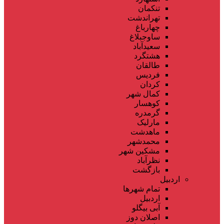
تنکمان
تهراندشت
چهارباغ
ساوجبلاغ
سعیدآباد
هشتگرد
طالقان
فردیس
کردان
کمال شهر
کوهسار
گرمدره
مارلیک
ماهدشت
محمدشهر
مشکین شهر
نظرآباد
بازگشت
اردبیل
تمام شهر‌ها
اردبیل
آبی بیگلو
اصلان دوز