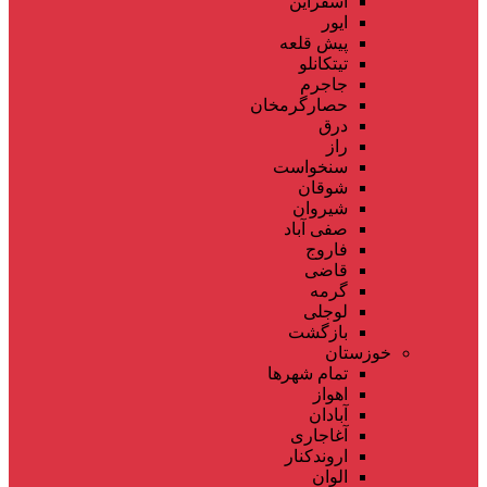
اسفراین
ایور
پیش قلعه
تیتکانلو
جاجرم
حصارگرمخان
درق
راز
سنخواست
شوقان
شیروان
صفی آباد
فاروج
قاضی
گرمه
لوجلی
بازگشت
خوزستان
تمام شهر‌ها
اهواز
آبادان
آغاجاری
اروندکنار
الوان