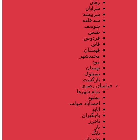
زهان
سرایان
سربیشه
سه قلعه
شوسف
طبس
فردوس
قاین
قهستان
محمدشهر
مود
نهبندان
نیمبلوک
بازگشت
خراسان رضوی
تمام شهر‌ها
مشهد
احمدآباد صولت
انابد
باجگیران
باخرز
بار
بایگ
بجستان