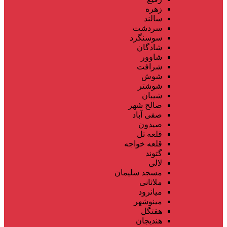
زهره
سالند
سردشت
سوسنگرد
شادگان
شاوور
شرافت
شوش
شوشتر
شیبان
صالح شهر
صفی آباد
صیدون
قلعه تل
قلعه خواجه
گتوند
لالی
مسجد سلیمان
ملاثانی
میانرود
مینوشهر
هفتگل
هندیجان