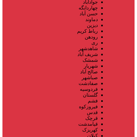
جوادآباد
چهاردانگه
حسن آباد
دماوند
دیزین
رباط کریم
رودهن
ری
شاهدشهر
شریف آباد
شمشک
شهریار
صالح آباد
صباشهر
صفادشت
فردوسیه
گلستان
فشم
فیروزکوه
قدس
قرچک
قیامدشت
کهریزک
کیلان