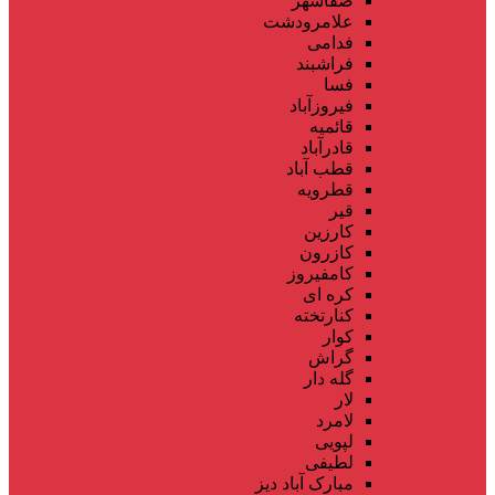
صفاشهر
علامرودشت
فدامی
فراشبند
فسا
فیروزآباد
قائمیه
قادرآباد
قطب آباد
قطرویه
قیر
کارزین
کازرون
کامفیروز
کره ای
کنارتخته
کوار
گراش
گله دار
لار
لامرد
لپویی
لطیفی
مبارک آباد دیز