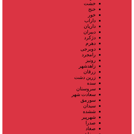
خشت
خنج
خور
داراب
داریان
دبیران
دژکرد
دهرم
دوبرجی
رامجرد
رونیز
زاهدشهر
زرقان
زرین دشت
سده
سروستان
سعادت شهر
سورمق
سیدان
ششده
شهرپیر
صدرا
صغاد