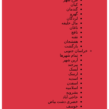
کیان
گندمان
گهرو
لردگان
مال خلیفه
ناغان
نافچ
نقنه
هفشجان
بازگشت
خراسان جنوبی
تمام شهر‌ها
آرین شهر
بیرجند
آیسک
ارسک
اسدیه
اسفدن
اسلامیه
بشرویه
حاجی آباد
خضری دشت بیاض
خوسف