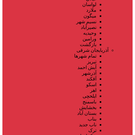
لواسان
ملارد
میگون
نسیم شهر
نصیرآباد
وحیدیه
ورامین
بازگشت
آذربایجان شرقی
تمام شهر‌ها
تبریز
آبش احمد
آذرشهر
آقکند
اسکو
اهر
ایلخچی
باسمنج
بخشایش
بستان آباد
بناب
ناب جدید
ترک