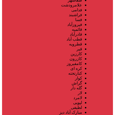
صفاشهر
علامرودشت
فدامی
فراشبند
فسا
فیروزآباد
قائمیه
قادرآباد
قطب آباد
قطرویه
قیر
کارزین
کازرون
کامفیروز
کره ای
کنارتخته
کوار
گراش
گله دار
لار
لامرد
لپویی
لطیفی
مبارک آباد دیز