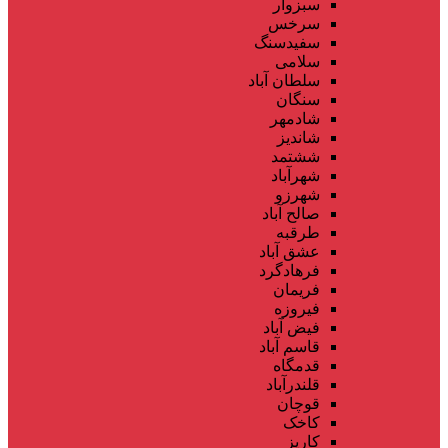
سبزوار
سرخس
سفیدسنگ
سلامی
سلطان آباد
سنگان
شادمهر
شاندیز
ششتمد
شهرآباد
شهرزو
صالح آباد
طرقبه
عشق آباد
فرهادگرد
فریمان
فیروزه
فیض آباد
قاسم آباد
قدمگاه
قلندرآباد
قوچان
کاخک
کاریز