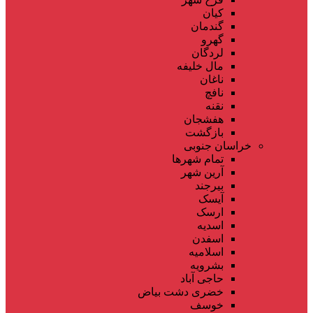
کیان
گندمان
گهرو
لردگان
مال خلیفه
ناغان
نافچ
نقنه
هفشجان
بازگشت
خراسان جنوبی
تمام شهر‌ها
آرین شهر
بیرجند
آیسک
ارسک
اسدیه
اسفدن
اسلامیه
بشرویه
حاجی آباد
خضری دشت بیاض
خوسف