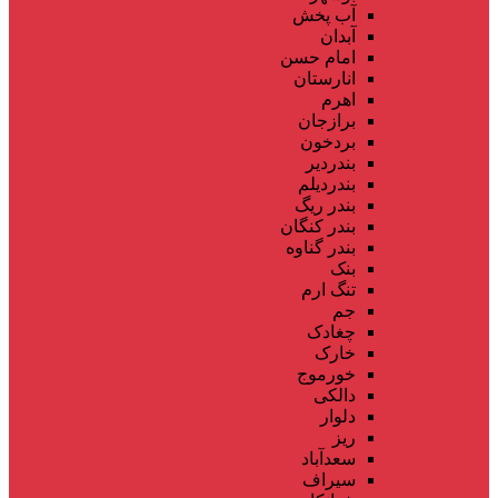
آب پخش
آبدان
امام حسن
انارستان
اهرم
برازجان
بردخون
بندردیر
بندردیلم
بندر ریگ
بندر کنگان
بندر گناوه
بنک
تنگ ارم
جم
چغادک
خارک
خورموج
دالکی
دلوار
ریز
سعدآباد
سیراف