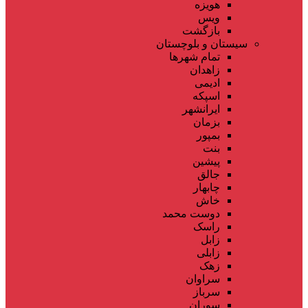
هویزه
ویس
بازگشت
سیستان و بلوچستان
تمام شهر‌ها
زاهدان
ادیمی
اسپکه
ایرانشهر
بزمان
بمپور
بنت
پیشین
جالق
چابهار
خاش
دوست محمد
راسک
زابل
زابلی
زهک
سراوان
سرباز
سوران