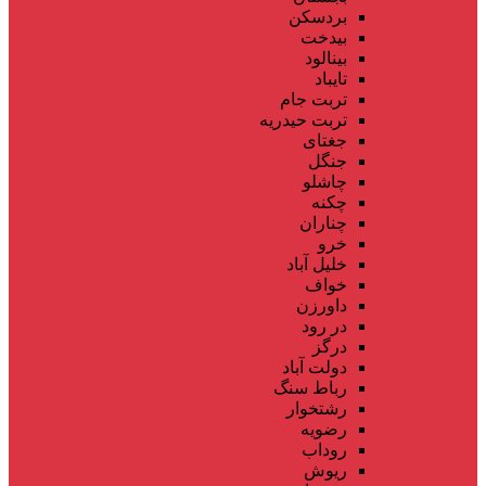
بردسکن
بیدخت
بینالود
تایباد
تربت جام
تربت حیدریه
جغتای
جنگل
چاشلو
چکنه
چناران
خرو
خلیل آباد
خواف
داورزن
در رود
درگز
دولت آباد
رباط سنگ
رشتخوار
رضویه
روداب
ریوش