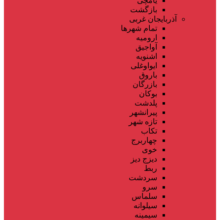
یامچی
بازگشت
آذربایجان غربی
تمام شهر‌ها
ارومیه
آواجیق
اشنویه
ایواوغلی
باروق
بازرگان
بوکان
پلدشت
پیرانشهر
تازه شهر
تکاب
چهاربرج
خوی
دیزج دیز
ربط
سردشت
سرو
سلماس
سیلوانه
سیمینه