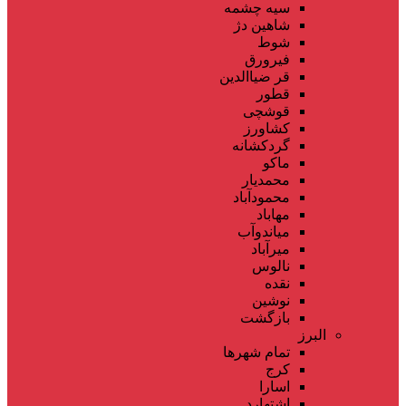
سیه چشمه
شاهین دژ
شوط
فیرورق
قر ضیاالدین
قطور
قوشچی
کشاورز
گردکشانه
ماکو
محمدیار
محمودآباد
مهاباد
میاندوآب
میرآباد
نالوس
نقده
نوشین
بازگشت
البرز
تمام شهر‌ها
کرج
اسارا
اشتهارد