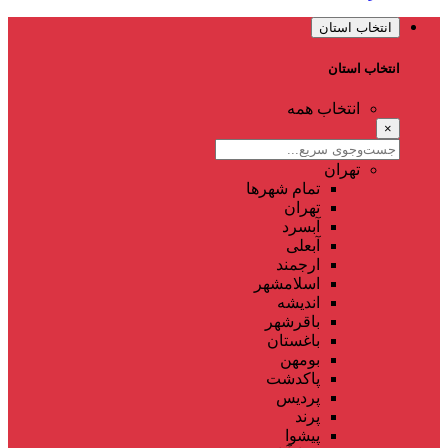
انتخاب استان
انتخاب استان
انتخاب همه
×
تهران
تمام شهر‌ها
تهران
آبسرد
آبعلی
ارجمند
اسلامشهر
اندیشه
باقرشهر
باغستان
بومهن
پاکدشت
پردیس
پرند
پیشوا