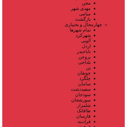
مجن
مهدی شهر
میامی
بازگشت
چهارمحال و بختیاری
تمام شهر‌ها
شهرکرد
آلونی
اردل
باباحیدر
بروجن
بلداجی
بن
جونقان
چلگرد
سامان
سفیددشت
سودجان
سورشجان
شلمزار
طاقانک
فارسان
فرادبنه
فرخ شهر