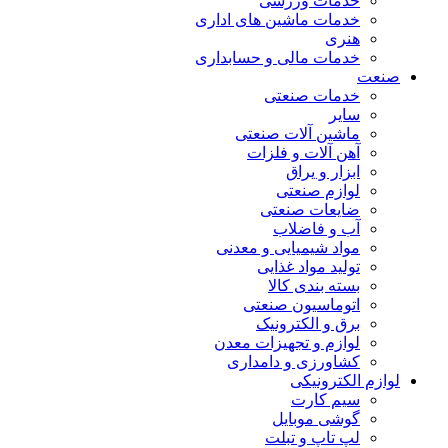
خدمات ورزشی
خدمات ماشین های اداری
هنری
خدمات مالی و حسابداری
صنعت
خدمات صنعتی
سایر
ماشین آلات صنعتی
آهن آلات و فلزات
ابزار و یراق
لوازم صنعتی
ضایعات صنعتی
آب و فاضلاب
مواد شیمیایی و معدنی
تولید مواد غذایی
بسته بندی کالا
اتوماسیون صنعتی
برق و الکترونیک
لوازم و تجهیزات معدن
کشاورزی و دامداری
لوازم الکترونیکی
سیم کارت
گوشی موبایل
لپ تاپ و تبلت