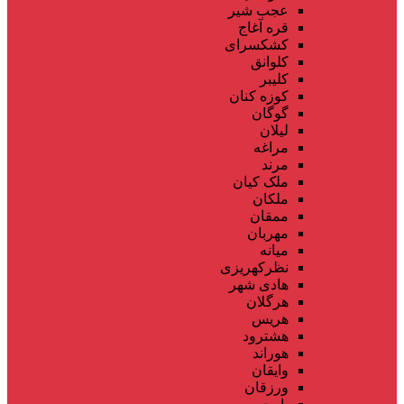
عجب شیر
قره آغاج
کشکسرای
کلوانق
کلیبر
کوزه کنان
گوگان
لیلان
مراغه
مرند
ملک کیان
ملکان
ممقان
مهربان
میانه
نظرکهریزی
هادی شهر
هرگلان
هریس
هشترود
هوراند
وایقان
ورزقان