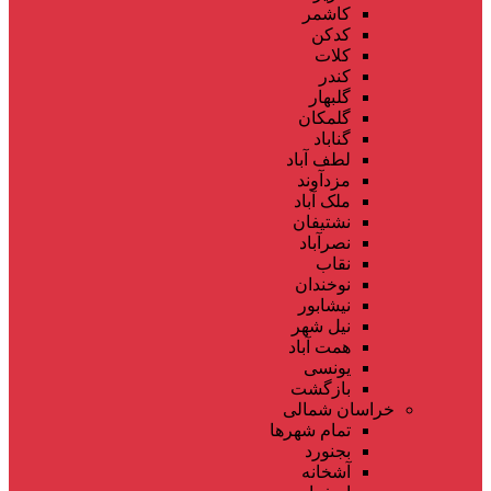
کاشمر
کدکن
کلات
کندر
گلبهار
گلمکان
گناباد
لطف آباد
مزدآوند
ملک آباد
نشتیفان
نصرآباد
نقاب
نوخندان
نیشابور
نیل شهر
همت آباد
یونسی
بازگشت
خراسان شمالی
تمام شهر‌ها
بجنورد
آشخانه