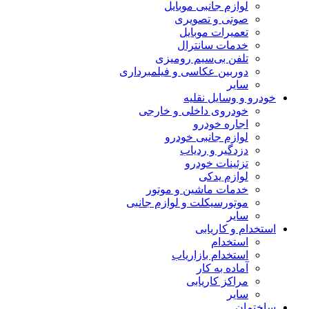
لوازم جانبی موبایل
صوتی و تصویری
تعمیرات موبایل
خدمات سانترال
تلفن بی‌سیم رومیزی
دوربین عکاسی و فیلمبرداری
سایر
خودرو و وسایل نقلیه
خودروی داخلی و خارجی
اجاره خودرو
لوازم جانبی خودرو
دزدگیر و ردیاب
تزئینات خودرو
لوازم یدکی
خدمات ماشین و موتور
موتورسیکلت و لوازم جانبی
سایر
استخدام و کاریابی
استخدام
استخدام بازاریاب
آماده به کار
مراکز کاریابی
سایر
ساختمان