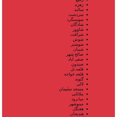
زهره
سالند
سردشت
سوسنگرد
شادگان
شاوور
شرافت
شوش
شوشتر
شیبان
صالح شهر
صفی آباد
صیدون
قلعه تل
قلعه خواجه
گتوند
لالی
مسجد سلیمان
ملاثانی
میانرود
مینوشهر
هفتگل
هندیجان