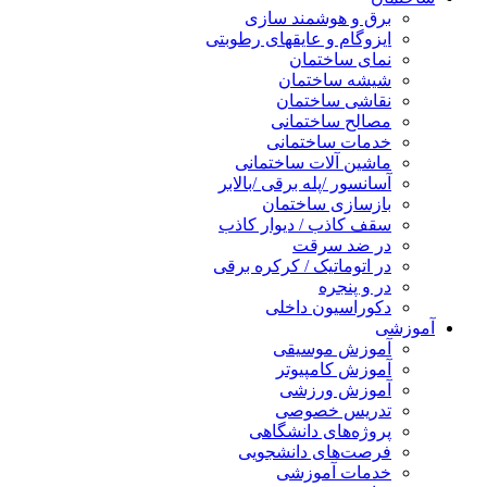
برق و هوشمند سازی
ایزوگام و عایقهای رطوبتی
نمای ساختمان
شیشه ساختمان
نقاشی ساختمان
مصالح ساختمانی
خدمات ساختمانی
ماشین آلات ساختمانی
آسانسور /پله برقی /بالابر
بازسازی ساختمان
سقف کاذب / دیوار کاذب
در ضد سرقت
در اتوماتیک / کرکره برقی
در و پنجره
دکوراسیون داخلی
آموزشی
آموزش موسیقی
آموزش کامپیوتر
آموزش ورزشی
تدریس خصوصی
پروژه‌های دانشگاهی
فرصت‌های دانشجویی
خدمات آموزشی