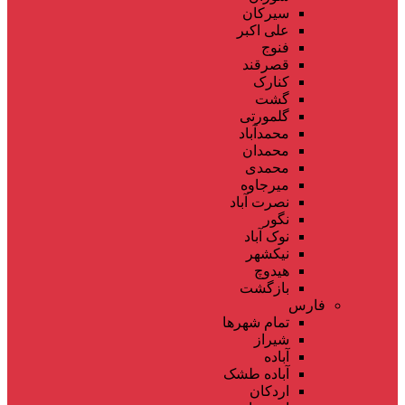
سیرکان
علی اکبر
فنوج
قصرقند
کنارک
گشت
گلمورتی
محمدآباد
محمدان
محمدی
میرجاوه
نصرت آباد
نگور
نوک آباد
نیکشهر
هیدوچ
بازگشت
فارس
تمام شهر‌ها
شیراز
آباده
آباده طشک
اردکان