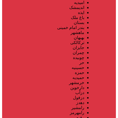
امیدیه
اندیمشک
ایذه
باغ ملک
بستان
بندر امام خمینی
ماهشهر
بهبهان
ترکالکی
جایزان
چمران
چوبیده
حر
حسینیه
حمزه
حمیدیه
خرمشهر
دارخوین
دزآب
دزفول
دهدز
رامشیر
رامهرمز
رفیع