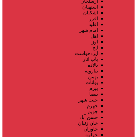
ارسنجان
استهبان
اشکنان
افزر
اقلید
امام شهر
اهل
اوز
ایج
ایزدخواست
باب انار
بالاده
بنارویه
بهمن
بوانات
بیرم
بیضا
جنت شهر
جهرم
جویم
حسن آباد
خان زنیان
خاوران
خرامه