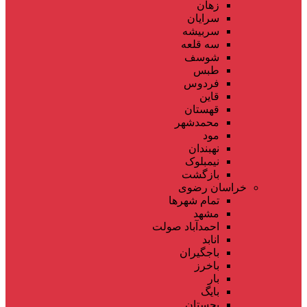
زهان
سرایان
سربیشه
سه قلعه
شوسف
طبس
فردوس
قاین
قهستان
محمدشهر
مود
نهبندان
نیمبلوک
بازگشت
خراسان رضوی
تمام شهر‌ها
مشهد
احمدآباد صولت
انابد
باجگیران
باخرز
بار
بایگ
بجستان