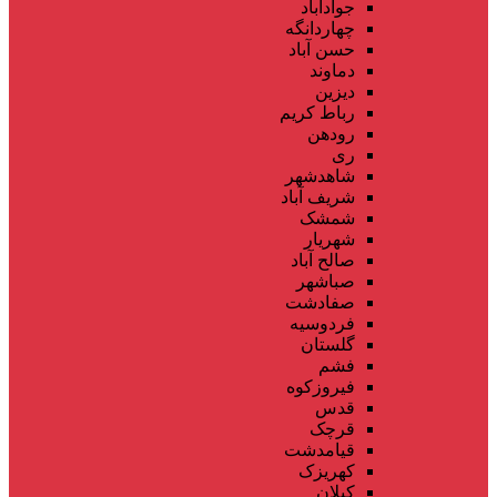
جوادآباد
چهاردانگه
حسن آباد
دماوند
دیزین
رباط کریم
رودهن
ری
شاهدشهر
شریف آباد
شمشک
شهریار
صالح آباد
صباشهر
صفادشت
فردوسیه
گلستان
فشم
فیروزکوه
قدس
قرچک
قیامدشت
کهریزک
کیلان