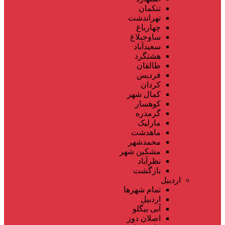
تنکمان
تهراندشت
چهارباغ
ساوجبلاغ
سعیدآباد
هشتگرد
طالقان
فردیس
کردان
کمال شهر
کوهسار
گرمدره
مارلیک
ماهدشت
محمدشهر
مشکین شهر
نظرآباد
بازگشت
اردبیل
تمام شهر‌ها
اردبیل
آبی بیگلو
اصلان دوز