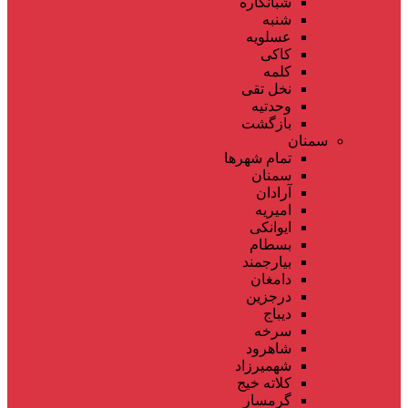
شبانکاره
شنبه
عسلویه
کاکی
کلمه
نخل تقی
وحدتیه
بازگشت
سمنان
تمام شهر‌ها
سمنان
آرادان
امیریه
ایوانکی
بسطام
بیارجمند
دامغان
درجزین
دیباج
سرخه
شاهرود
شهمیرزاد
کلاته خیج
گرمسار