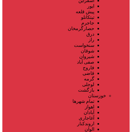
اسفراین
ایور
پیش قلعه
تیتکانلو
جاجرم
حصارگرمخان
درق
راز
سنخواست
شوقان
شیروان
صفی آباد
فاروج
قاضی
گرمه
لوجلی
بازگشت
خوزستان
تمام شهر‌ها
اهواز
آبادان
آغاجاری
اروندکنار
الوان