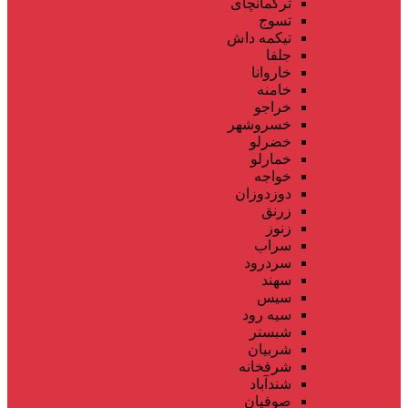
ترکمانچای
تسوج
تیکمه داش
جلفا
خاروانا
خامنه
خراجو
خسروشهر
خضرلو
خمارلو
خواجه
دوزدوزان
زرنق
زنوز
سراب
سردرود
سهند
سیس
سیه رود
شبستر
شربیان
شرفخانه
شندآباد
صوفیان