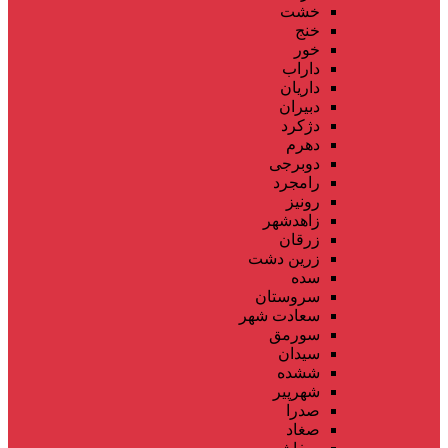
خشت
خنج
خور
داراب
داریان
دبیران
دژکرد
دهرم
دوبرجی
رامجرد
رونیز
زاهدشهر
زرقان
زرین دشت
سده
سروستان
سعادت شهر
سورمق
سیدان
ششده
شهرپیر
صدرا
صغاد