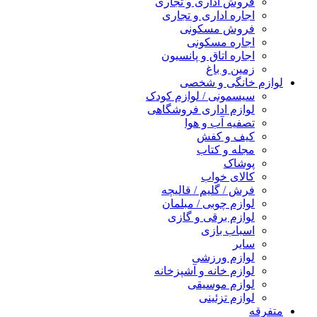
فروش اداری و تجاری
اجاره اداری و تجاری
فروش مسکونی
اجاره مسکونی
اجاره اتاق و پانسیون
زمین و باغ
لوازم خانگی و شخصی
سیسمونی / لوازم کودک
لوازم اداری فروشگاهی
تصفیه آب و هوا
کیف و کفش
مجله و کتاب
پوشاک
کالای خواب
فرش / گلیم / قالیچه
لوازم چوبی / مبلمان
لوازم برقی و گازی
اسباب بازی
سایر
لوازم ورزشی
لوازم خانه و آشپزخانه
لوازم موسیقی
لوازم تزئینی
متفرقه