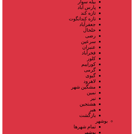
بیله سوار
پارس آباد
تازه کند
تازه کندانگوت
جعفرآباد
خلخال
رضی
سرعین
عنبران
فخرآباد
کلور
کوراییم
گرمی
گیوی
لاهرود
مشگین شهر
نمین
نیر
هشتجین
هیر
بازگشت
بوشهر
تمام شهر‌ها
بوشهر