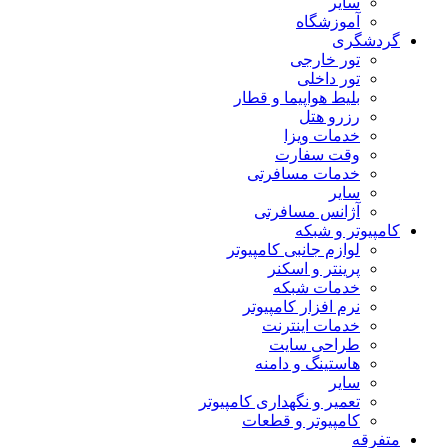
سایر
آموزشگاه
گردشگری
تور خارجی
تور داخلی
بلیط هواپیما و قطار
رزرو هتل
خدمات ویزا
وقت سفارت
خدمات مسافرتی
سایر
آژانس مسافرتی
کامپیوتر و شبکه
لوازم جانبی کامپیوتر
پرینتر و اسکنر
خدمات شبکه
نرم افزار کامپیوتر
خدمات اینترنت
طراحی سایت
هاستینگ و دامنه
سایر
تعمیر و نگهداری کامپیوتر
کامپیوتر و قطعات
متفرقه