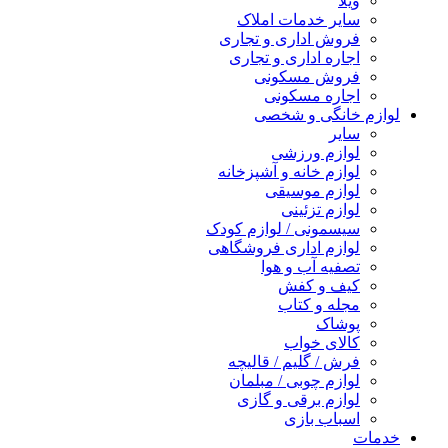
ویلا
سایر خدمات املاک
فروش اداری و تجاری
اجاره اداری و تجاری
فروش مسکونی
اجاره مسکونی
لوازم خانگی و شخصی
سایر
لوازم ورزشی
لوازم خانه و آشپزخانه
لوازم موسیقی
لوازم تزئینی
سیسمونی / لوازم کودک
لوازم اداری فروشگاهی
تصفیه آب و هوا
کیف و کفش
مجله و کتاب
پوشاک
کالای خواب
فرش / گلیم / قالیچه
لوازم چوبی / مبلمان
لوازم برقی و گازی
اسباب بازی
خدمات