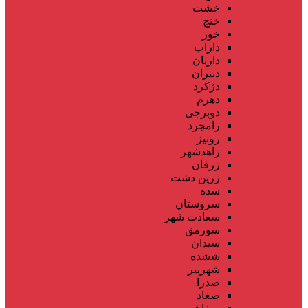
خشت
خنج
خور
داراب
داریان
دبیران
دژکرد
دهرم
دوبرجی
رامجرد
رونیز
زاهدشهر
زرقان
زرین دشت
سده
سروستان
سعادت شهر
سورمق
سیدان
ششده
شهرپیر
صدرا
صغاد