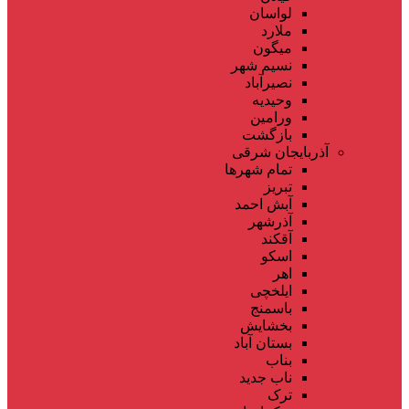
لواسان
ملارد
میگون
نسیم شهر
نصیرآباد
وحیدیه
ورامین
بازگشت
آذربایجان شرقی
تمام شهر‌ها
تبریز
آبش احمد
آذرشهر
آقکند
اسکو
اهر
ایلخچی
باسمنج
بخشایش
بستان آباد
بناب
ناب جدید
ترک