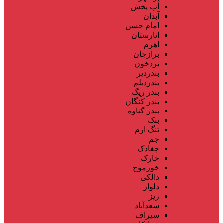
آب پخش
آبدان
امام حسن
انارستان
اهرم
برازجان
بردخون
بندردیر
بندردیلم
بندر ریگ
بندر کنگان
بندر گناوه
بنک
تنگ ارم
جم
چغادک
خارک
خورموج
دالکی
دلوار
ریز
سعدآباد
سیراف