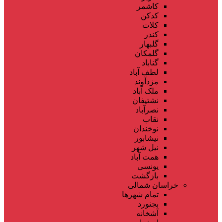
کاشمر
کدکن
کلات
کندر
گلبهار
گلمکان
گناباد
لطف آباد
مزدآوند
ملک آباد
نشتیفان
نصرآباد
نقاب
نوخندان
نیشابور
نیل شهر
همت آباد
یونسی
بازگشت
خراسان شمالی
تمام شهر‌ها
بجنورد
آشخانه