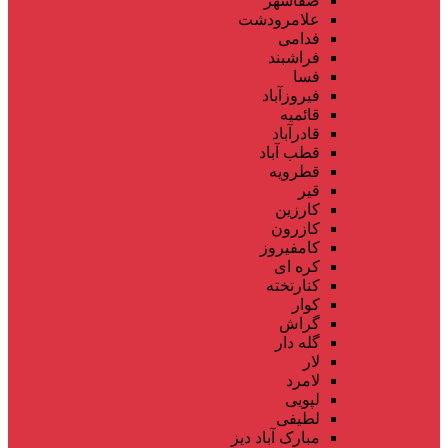
صفاشهر
علامرودشت
فدامی
فراشبند
فسا
فیروزآباد
قائمیه
قادرآباد
قطب آباد
قطرویه
قیر
کارزین
کازرون
کامفیروز
کره ای
کنارتخته
کوار
گراش
گله دار
لار
لامرد
لپویی
لطیفی
مبارک آباد دیز