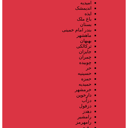
امیدیه
اندیمشک
ایذه
باغ ملک
بستان
بندر امام خمینی
ماهشهر
بهبهان
ترکالکی
جایزان
چمران
چوبیده
حر
حسینیه
حمزه
حمیدیه
خرمشهر
دارخوین
دزآب
دزفول
دهدز
رامشیر
رامهرمز
رفیع