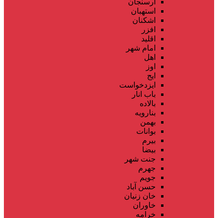
ارسنجان
استهبان
اشکنان
افزر
اقلید
امام شهر
اهل
اوز
ایج
ایزدخواست
باب انار
بالاده
بنارویه
بهمن
بوانات
بیرم
بیضا
جنت شهر
جهرم
جویم
حسن آباد
خان زنیان
خاوران
خرامه