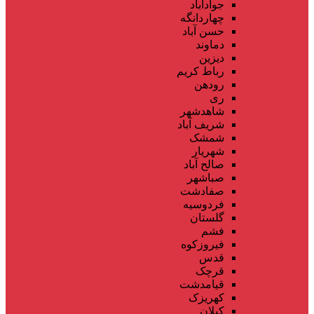
جوادآباد
چهاردانگه
حسن آباد
دماوند
دیزین
رباط کریم
رودهن
ری
شاهدشهر
شریف آباد
شمشک
شهریار
صالح آباد
صباشهر
صفادشت
فردوسیه
گلستان
فشم
فیروزکوه
قدس
قرچک
قیامدشت
کهریزک
کیلان