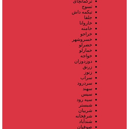
ترکمانچای
تسوج
تیکمه داش
جلفا
خاروانا
خامنه
خراجو
خسروشهر
خضرلو
خمارلو
خواجه
دوزدوزان
زرنق
زنوز
سراب
سردرود
سهند
سیس
سیه رود
شبستر
شربیان
شرفخانه
شندآباد
صوفیان