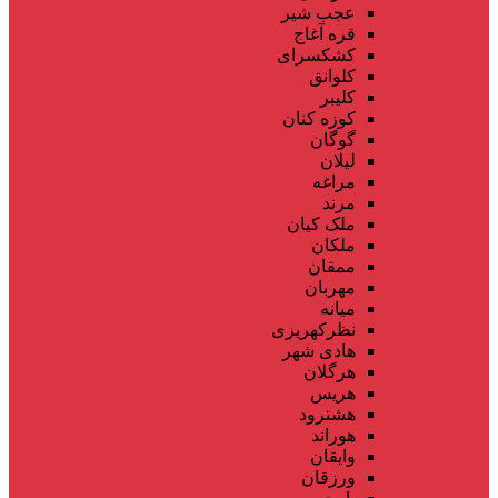
عجب شیر
قره آغاج
کشکسرای
کلوانق
کلیبر
کوزه کنان
گوگان
لیلان
مراغه
مرند
ملک کیان
ملکان
ممقان
مهربان
میانه
نظرکهریزی
هادی شهر
هرگلان
هریس
هشترود
هوراند
وایقان
ورزقان