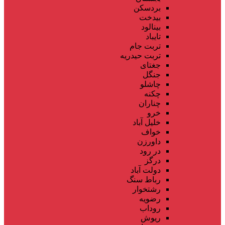
بردسکن
بیدخت
بینالود
تایباد
تربت جام
تربت حیدریه
جغتای
جنگل
چاشلو
چکنه
چناران
خرو
خلیل آباد
خواف
داورزن
در رود
درگز
دولت آباد
رباط سنگ
رشتخوار
رضویه
روداب
ریوش