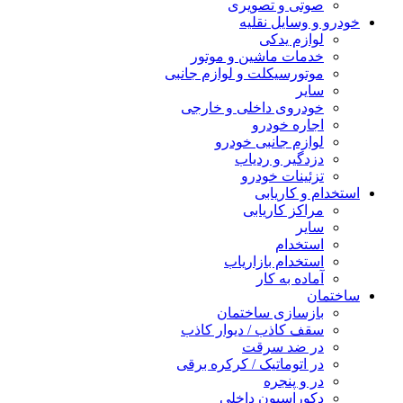
صوتی و تصویری
خودرو و وسایل نقلیه
لوازم یدکی
خدمات ماشین و موتور
موتورسیکلت و لوازم جانبی
سایر
خودروی داخلی و خارجی
اجاره خودرو
لوازم جانبی خودرو
دزدگیر و ردیاب
تزئینات خودرو
استخدام و کاریابی
مراکز کاریابی
سایر
استخدام
استخدام بازاریاب
آماده به کار
ساختمان
بازسازی ساختمان
سقف کاذب / دیوار کاذب
در ضد سرقت
در اتوماتیک / کرکره برقی
در و پنجره
دکوراسیون داخلی