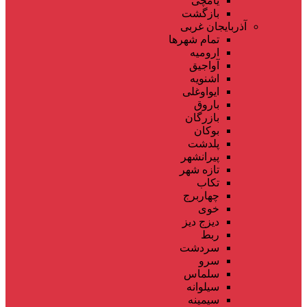
یامچی
بازگشت
آذربایجان غربی
تمام شهر‌ها
ارومیه
آواجیق
اشنویه
ایواوغلی
باروق
بازرگان
بوکان
پلدشت
پیرانشهر
تازه شهر
تکاب
چهاربرج
خوی
دیزج دیز
ربط
سردشت
سرو
سلماس
سیلوانه
سیمینه