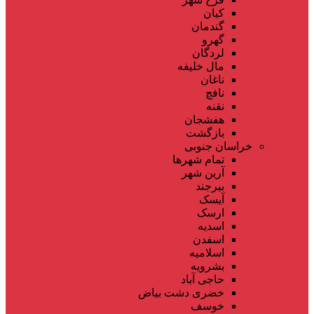
کیان
گندمان
گهرو
لردگان
مال خلیفه
ناغان
نافچ
نقنه
هفشجان
بازگشت
خراسان جنوبی
تمام شهر‌ها
آرین شهر
بیرجند
آیسک
ارسک
اسدیه
اسفدن
اسلامیه
بشرویه
حاجی آباد
خضری دشت بیاض
خوسف