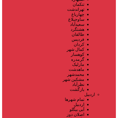
تنکمان
تهراندشت
چهارباغ
ساوجبلاغ
سعیدآباد
هشتگرد
طالقان
فردیس
کردان
کمال شهر
کوهسار
گرمدره
مارلیک
ماهدشت
محمدشهر
مشکین شهر
نظرآباد
بازگشت
اردبیل
تمام شهر‌ها
اردبیل
آبی بیگلو
اصلان دوز