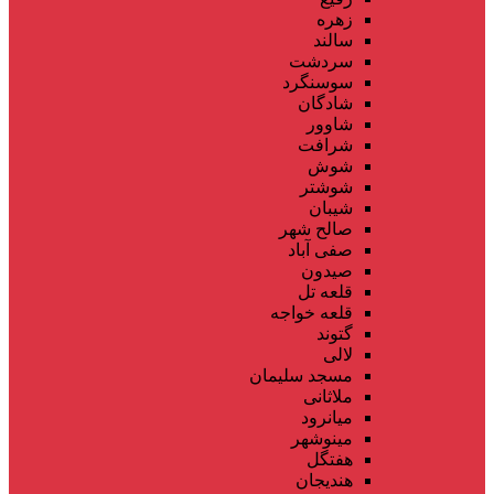
زهره
سالند
سردشت
سوسنگرد
شادگان
شاوور
شرافت
شوش
شوشتر
شیبان
صالح شهر
صفی آباد
صیدون
قلعه تل
قلعه خواجه
گتوند
لالی
مسجد سلیمان
ملاثانی
میانرود
مینوشهر
هفتگل
هندیجان