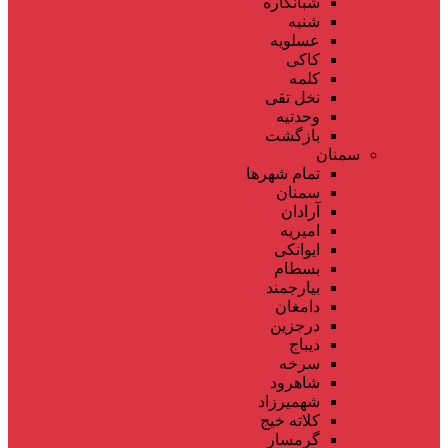
شبانکاره
شنبه
عسلویه
کاکی
کلمه
نخل تقی
وحدتیه
بازگشت
سمنان
تمام شهر‌ها
سمنان
آرادان
امیریه
ایوانکی
بسطام
بیارجمند
دامغان
درجزین
دیباج
سرخه
شاهرود
شهمیرزاد
کلاته خیج
گرمسار