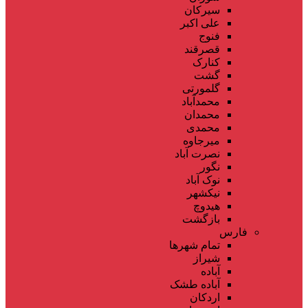
سیرکان
علی اکبر
فنوج
قصرقند
کنارک
گشت
گلمورتی
محمدآباد
محمدان
محمدی
میرجاوه
نصرت آباد
نگور
نوک آباد
نیکشهر
هیدوچ
بازگشت
فارس
تمام شهر‌ها
شیراز
آباده
آباده طشک
اردکان