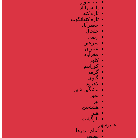
بیله سوار
پارس آباد
تازه کند
تازه کندانگوت
جعفرآباد
خلخال
رضی
سرعین
عنبران
فخرآباد
کلور
کوراییم
گرمی
گیوی
لاهرود
مشگین شهر
نمین
نیر
هشتجین
هیر
بازگشت
بوشهر
تمام شهر‌ها
بوشهر