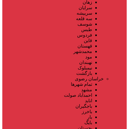
زهان
سرایان
سربیشه
سه قلعه
شوسف
طبس
فردوس
قاین
قهستان
محمدشهر
مود
نهبندان
نیمبلوک
بازگشت
خراسان رضوی
تمام شهر‌ها
مشهد
احمدآباد صولت
انابد
باجگیران
باخرز
بار
بایگ
بجستان