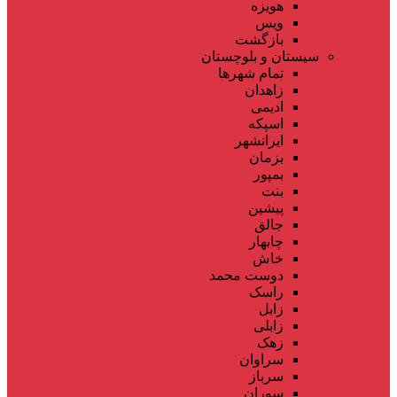
هویزه
ویس
بازگشت
سیستان و بلوچستان
تمام شهر‌ها
زاهدان
ادیمی
اسپکه
ایرانشهر
بزمان
بمپور
بنت
پیشین
جالق
چابهار
خاش
دوست محمد
راسک
زابل
زابلی
زهک
سراوان
سرباز
سوران