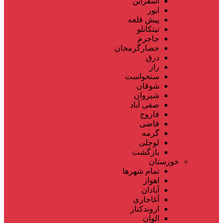
اسفراین
ایور
پیش قلعه
تیتکانلو
جاجرم
حصارگرمخان
درق
راز
سنخواست
شوقان
شیروان
صفی آباد
فاروج
قاضی
گرمه
لوجلی
بازگشت
خوزستان
تمام شهر‌ها
اهواز
آبادان
آغاجاری
اروندکنار
الوان