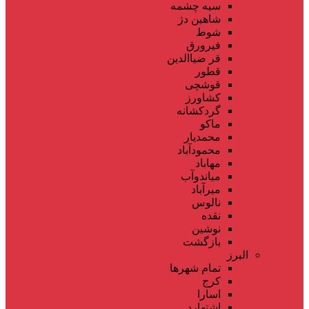
سیه چشمه
شاهین دژ
شوط
فیرورق
قر ضیاالدین
قطور
قوشچی
کشاورز
گردکشانه
ماکو
محمدیار
محمودآباد
مهاباد
میاندوآب
میرآباد
نالوس
نقده
نوشین
بازگشت
البرز
تمام شهر‌ها
کرج
اسارا
اشتهارد