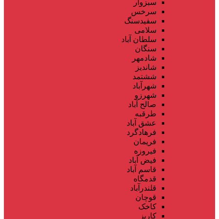
سبزوار
سرخس
سفیدسنگ
سلامی
سلطان آباد
سنگان
شادمهر
شاندیز
ششتمد
شهرآباد
شهرزو
صالح آباد
طرقبه
عشق آباد
فرهادگرد
فریمان
فیروزه
فیض آباد
قاسم آباد
قدمگاه
قلندرآباد
قوچان
کاخک
کاریز