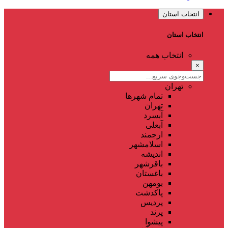
انتخاب استان
انتخاب استان
انتخاب همه
×
تهران
تمام شهر‌ها
تهران
آبسرد
آبعلی
ارجمند
اسلامشهر
اندیشه
باقرشهر
باغستان
بومهن
پاکدشت
پردیس
پرند
پیشوا