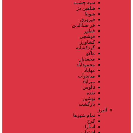
سیه چشمه
شاهین دژ
شوط
فیرورق
قر ضیاالدین
قطور
قوشچی
کشاورز
گردکشانه
ماکو
محمدیار
محمودآباد
مهاباد
میاندوآب
میرآباد
نالوس
نقده
نوشین
بازگشت
البرز
تمام شهر‌ها
کرج
اسارا
اشتهارد