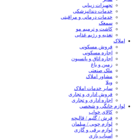
تجهیزات زیبایی
خدمات دندانپزشکی
خدمات درمانی و مراقبتی
سمعک
کاشت و ترمیم مو
تغذیه و رژیم غذایی
املاک
فروش مسکونی
اجاره مسکونی
اجاره اتاق و پانسیون
زمین و باغ
ملک صنعتی
مشاور املاک
ویلا
سایر خدمات املاک
فروش اداری و تجاری
اجاره اداری و تجاری
لوازم خانگی و شخصی
کالای خواب
فرش / گلیم / قالیچه
لوازم چوبی / مبلمان
لوازم برقی و گازی
اسباب بازی