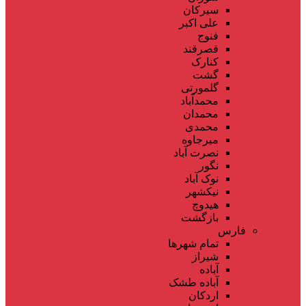
سیرکان
علی اکبر
فنوج
قصرقند
کنارک
گشت
گلمورتی
محمدآباد
محمدان
محمدی
میرجاوه
نصرت آباد
نگور
نوک آباد
نیکشهر
هیدوچ
بازگشت
فارس
تمام شهر‌ها
شیراز
آباده
آباده طشک
اردکان