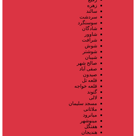
زهره
سالند
سردشت
سوسنگرد
شادگان
شاوور
شرافت
شوش
شوشتر
شیبان
صالح شهر
صفی آباد
صیدون
قلعه تل
قلعه خواجه
گتوند
لالی
مسجد سلیمان
ملاثانی
میانرود
مینوشهر
هفتگل
هندیجان