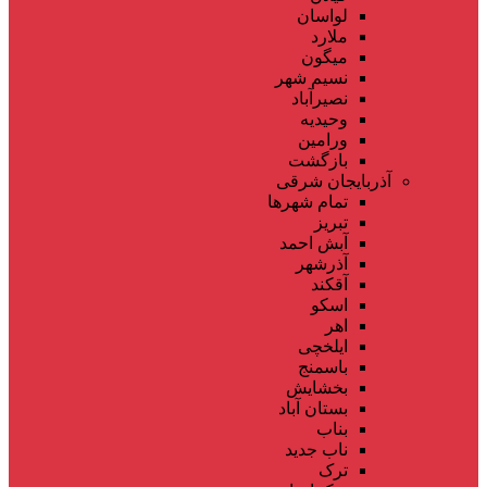
لواسان
ملارد
میگون
نسیم شهر
نصیرآباد
وحیدیه
ورامین
بازگشت
آذربایجان شرقی
تمام شهر‌ها
تبریز
آبش احمد
آذرشهر
آقکند
اسکو
اهر
ایلخچی
باسمنج
بخشایش
بستان آباد
بناب
ناب جدید
ترک