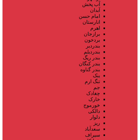
آب پخش
آبدان
امام حسن
انارستان
اهرم
برازجان
بردخون
بندردیر
بندردیلم
بندر ریگ
بندر کنگان
بندر گناوه
بنک
تنگ ارم
جم
چغادک
خارک
خورموج
دالکی
دلوار
ریز
سعدآباد
سیراف