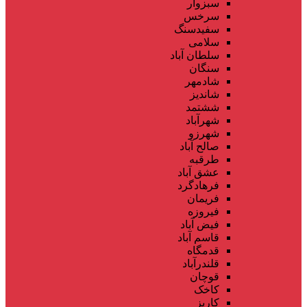
سبزوار
سرخس
سفیدسنگ
سلامی
سلطان آباد
سنگان
شادمهر
شاندیز
ششتمد
شهرآباد
شهرزو
صالح آباد
طرقبه
عشق آباد
فرهادگرد
فریمان
فیروزه
فیض آباد
قاسم آباد
قدمگاه
قلندرآباد
قوچان
کاخک
کاریز