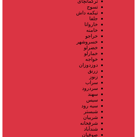
ترکمانچای
تسوج
تیکمه داش
جلفا
خاروانا
خامنه
خراجو
خسروشهر
خضرلو
خمارلو
خواجه
دوزدوزان
زرنق
زنوز
سراب
سردرود
سهند
سیس
سیه رود
شبستر
شربیان
شرفخانه
شندآباد
صوفیان