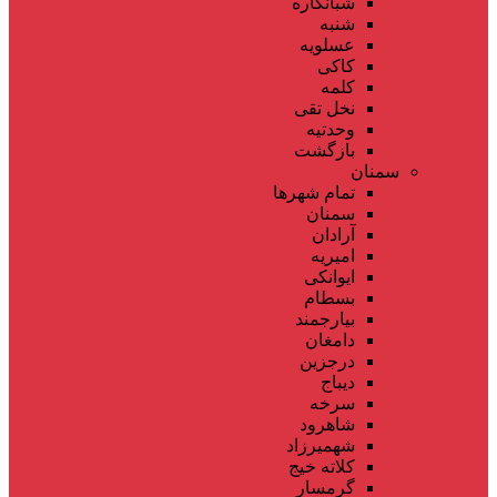
شبانکاره
شنبه
عسلویه
کاکی
کلمه
نخل تقی
وحدتیه
بازگشت
سمنان
تمام شهر‌ها
سمنان
آرادان
امیریه
ایوانکی
بسطام
بیارجمند
دامغان
درجزین
دیباج
سرخه
شاهرود
شهمیرزاد
کلاته خیج
گرمسار