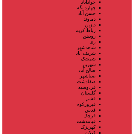
جوادآباد
چهاردانگه
حسن آباد
دماوند
دیزین
رباط کریم
رودهن
ری
شاهدشهر
شریف آباد
شمشک
شهریار
صالح آباد
صباشهر
صفادشت
فردوسیه
گلستان
فشم
فیروزکوه
قدس
قرچک
قیامدشت
کهریزک
کیلان