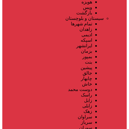
هویزه
ویس
بازگشت
سیستان و بلوچستان
تمام شهر‌ها
زاهدان
ادیمی
اسپکه
ایرانشهر
بزمان
بمپور
بنت
پیشین
جالق
چابهار
خاش
دوست محمد
راسک
زابل
زابلی
زهک
سراوان
سرباز
سوران