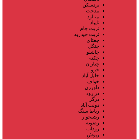
بردسکن
بیدخت
بینالود
تایباد
تربت جام
تربت حیدریه
جغتای
جنگل
چاشلو
چکنه
چناران
خرو
خلیل آباد
خواف
داورزن
در رود
درگز
دولت آباد
رباط سنگ
رشتخوار
رضویه
روداب
ریوش