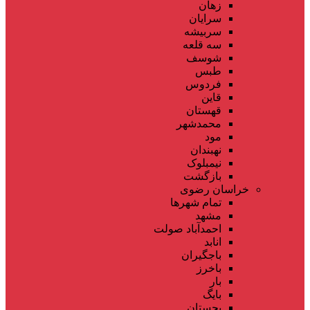
زهان
سرایان
سربیشه
سه قلعه
شوسف
طبس
فردوس
قاین
قهستان
محمدشهر
مود
نهبندان
نیمبلوک
بازگشت
خراسان رضوی
تمام شهر‌ها
مشهد
احمدآباد صولت
انابد
باجگیران
باخرز
بار
بایگ
بجستان