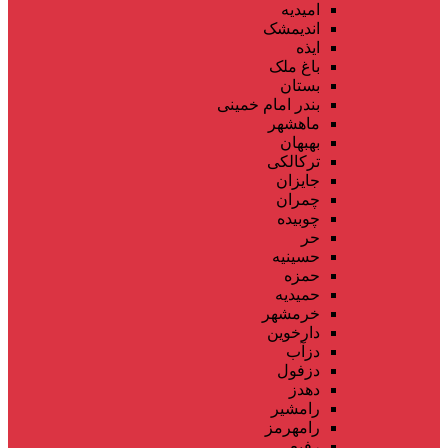
امیدیه
اندیمشک
ایذه
باغ ملک
بستان
بندر امام خمینی
ماهشهر
بهبهان
ترکالکی
جایزان
چمران
چوبیده
حر
حسینیه
حمزه
حمیدیه
خرمشهر
دارخوین
دزآب
دزفول
دهدز
رامشیر
رامهرمز
رفیع