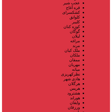
عجب شیر
قره آغاج
کشکسرای
کلوانق
کلیبر
کوزه کنان
گوگان
لیلان
مراغه
مرند
ملک کیان
ملکان
ممقان
مهربان
میانه
نظرکهریزی
هادی شهر
هرگلان
هریس
هشترود
هوراند
وایقان
ورزقان