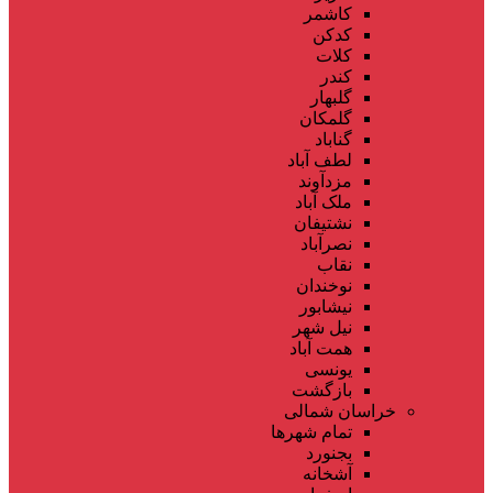
کاشمر
کدکن
کلات
کندر
گلبهار
گلمکان
گناباد
لطف آباد
مزدآوند
ملک آباد
نشتیفان
نصرآباد
نقاب
نوخندان
نیشابور
نیل شهر
همت آباد
یونسی
بازگشت
خراسان شمالی
تمام شهر‌ها
بجنورد
آشخانه