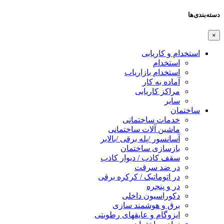
دسته‌بندی‌ها
×
استخدام و کاریابی
استخدام
استخدام بازاریاب
آماده به کار
مراکز کاریابی
سایر
ساختمان
خدمات ساختمانی
ماشین آلات ساختمانی
آسانسور /پله برقی /بالابر
بازسازی ساختمان
سقف کاذب / دیوار کاذب
در ضد سرقت
در اتوماتیک / کرکره برقی
در و پنجره
دکوراسیون داخلی
برق و هوشمند سازی
ایزوگام و عایقهای رطوبتی