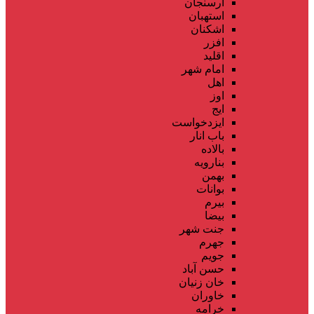
ارسنجان
استهبان
اشکنان
افزر
اقلید
امام شهر
اهل
اوز
ایج
ایزدخواست
باب انار
بالاده
بنارویه
بهمن
بوانات
بیرم
بیضا
جنت شهر
جهرم
جویم
حسن آباد
خان زنیان
خاوران
خرامه