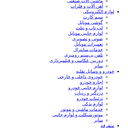
ماشین آلات صنعتی
آهن آلات و فلزات
لوازم الکترونیکی
سیم کارت
گوشی موبایل
لپ تاپ و تبلت
لوازم جانبی موبایل
صوتی و تصویری
تعمیرات موبایل
خدمات سانترال
تلفن بی‌سیم رومیزی
دوربین عکاسی و فیلمبرداری
سایر
خودرو و وسایل نقلیه
خودروی داخلی و خارجی
اجاره خودرو
لوازم جانبی خودرو
دزدگیر و ردیاب
تزئینات خودرو
لوازم یدکی
خدمات ماشین و موتور
موتورسیکلت و لوازم جانبی
سایر
متفرقه