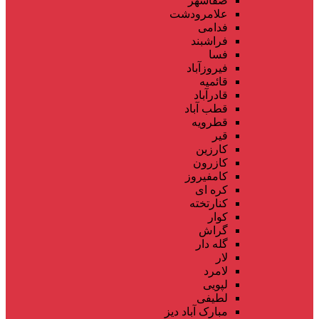
صفاشهر
علامرودشت
فدامی
فراشبند
فسا
فیروزآباد
قائمیه
قادرآباد
قطب آباد
قطرویه
قیر
کارزین
کازرون
کامفیروز
کره ای
کنارتخته
کوار
گراش
گله دار
لار
لامرد
لپویی
لطیفی
مبارک آباد دیز