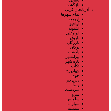
یامچی
بازگشت
آذربایجان غربی
تمام شهر‌ها
ارومیه
آواجیق
اشنویه
ایواوغلی
باروق
بازرگان
بوکان
پلدشت
پیرانشهر
تازه شهر
تکاب
چهاربرج
خوی
دیزج دیز
ربط
سردشت
سرو
سلماس
سیلوانه
سیمینه