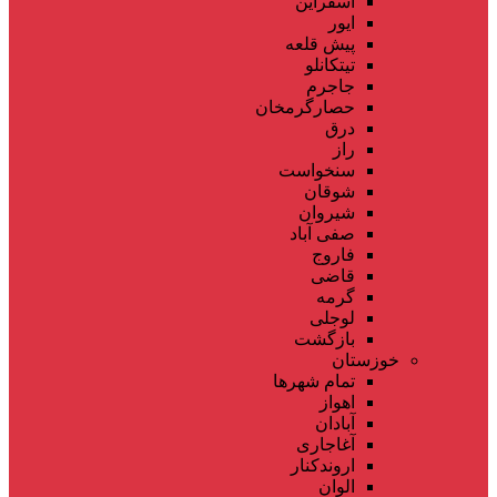
اسفراین
ایور
پیش قلعه
تیتکانلو
جاجرم
حصارگرمخان
درق
راز
سنخواست
شوقان
شیروان
صفی آباد
فاروج
قاضی
گرمه
لوجلی
بازگشت
خوزستان
تمام شهر‌ها
اهواز
آبادان
آغاجاری
اروندکنار
الوان