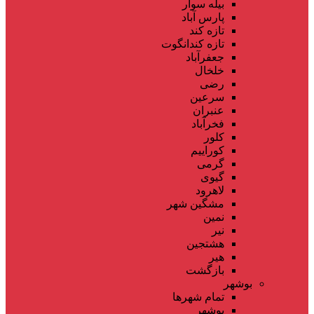
بیله سوار
پارس آباد
تازه کند
تازه کندانگوت
جعفرآباد
خلخال
رضی
سرعین
عنبران
فخرآباد
کلور
کوراییم
گرمی
گیوی
لاهرود
مشگین شهر
نمین
نیر
هشتجین
هیر
بازگشت
بوشهر
تمام شهر‌ها
بوشهر