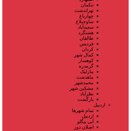
تنکمان
تهراندشت
چهارباغ
ساوجبلاغ
سعیدآباد
هشتگرد
طالقان
فردیس
کردان
کمال شهر
کوهسار
گرمدره
مارلیک
ماهدشت
محمدشهر
مشکین شهر
نظرآباد
بازگشت
اردبیل
تمام شهر‌ها
اردبیل
آبی بیگلو
اصلان دوز