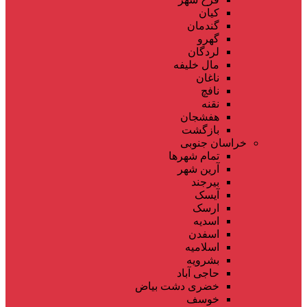
کیان
گندمان
گهرو
لردگان
مال خلیفه
ناغان
نافچ
نقنه
هفشجان
بازگشت
خراسان جنوبی
تمام شهر‌ها
آرین شهر
بیرجند
آیسک
ارسک
اسدیه
اسفدن
اسلامیه
بشرویه
حاجی آباد
خضری دشت بیاض
خوسف