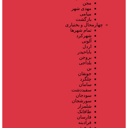
مجن
مهدی شهر
میامی
بازگشت
چهارمحال و بختیاری
تمام شهر‌ها
شهرکرد
آلونی
اردل
باباحیدر
بروجن
بلداجی
بن
جونقان
چلگرد
سامان
سفیددشت
سودجان
سورشجان
شلمزار
طاقانک
فارسان
فرادبنه
فرخ شهر