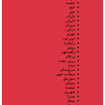
خشت
خنج
خور
داراب
داریان
دبیران
دژکرد
دهرم
دوبرجی
رامجرد
رونیز
زاهدشهر
زرقان
زرین دشت
سده
سروستان
سعادت شهر
سورمق
سیدان
ششده
شهرپیر
صدرا
صغاد