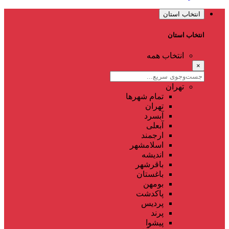
انتخاب استان
انتخاب استان
انتخاب همه
×
تهران
تمام شهر‌ها
تهران
آبسرد
آبعلی
ارجمند
اسلامشهر
اندیشه
باقرشهر
باغستان
بومهن
پاکدشت
پردیس
پرند
پیشوا