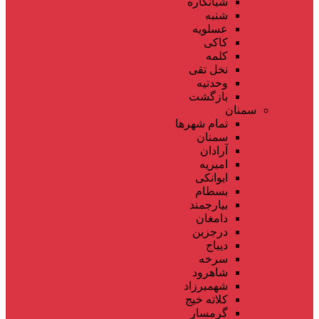
شبانکاره
شنبه
عسلویه
کاکی
کلمه
نخل تقی
وحدتیه
بازگشت
سمنان
تمام شهر‌ها
سمنان
آرادان
امیریه
ایوانکی
بسطام
بیارجمند
دامغان
درجزین
دیباج
سرخه
شاهرود
شهمیرزاد
کلاته خیج
گرمسار