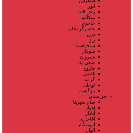
اسفراین
ایور
پیش قلعه
تیتکانلو
جاجرم
حصارگرمخان
درق
راز
سنخواست
شوقان
شیروان
صفی آباد
فاروج
قاضی
گرمه
لوجلی
بازگشت
خوزستان
تمام شهر‌ها
اهواز
آبادان
آغاجاری
اروندکنار
الوان