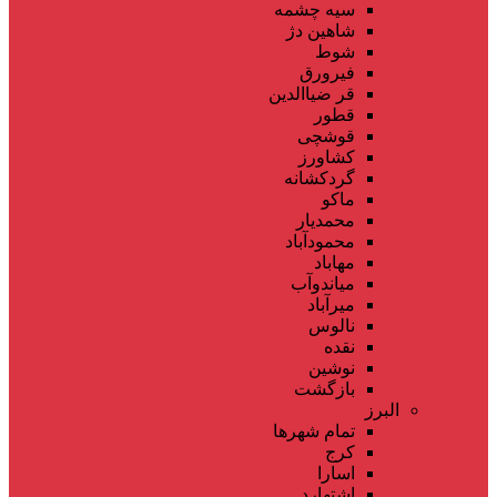
سیه چشمه
شاهین دژ
شوط
فیرورق
قر ضیاالدین
قطور
قوشچی
کشاورز
گردکشانه
ماکو
محمدیار
محمودآباد
مهاباد
میاندوآب
میرآباد
نالوس
نقده
نوشین
بازگشت
البرز
تمام شهر‌ها
کرج
اسارا
اشتهارد