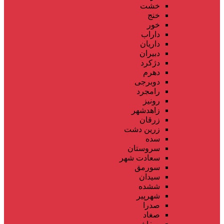
خشت
خنج
خور
داراب
داریان
دبیران
دژکرد
دهرم
دوبرجی
رامجرد
رونیز
زاهدشهر
زرقان
زرین دشت
سده
سروستان
سعادت شهر
سورمق
سیدان
ششده
شهرپیر
صدرا
صغاد