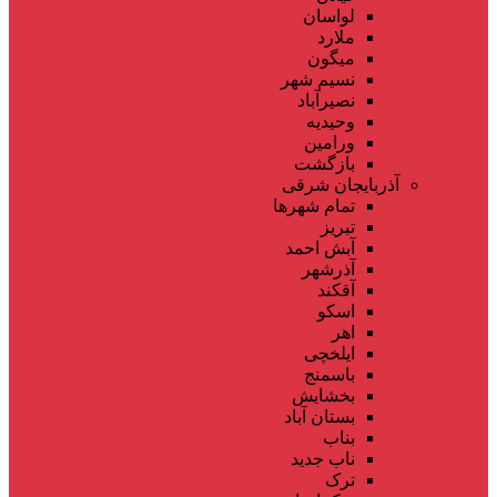
لواسان
ملارد
میگون
نسیم شهر
نصیرآباد
وحیدیه
ورامین
بازگشت
آذربایجان شرقی
تمام شهر‌ها
تبریز
آبش احمد
آذرشهر
آقکند
اسکو
اهر
ایلخچی
باسمنج
بخشایش
بستان آباد
بناب
ناب جدید
ترک