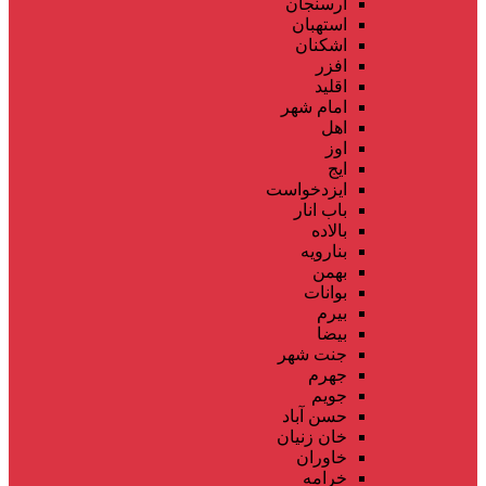
ارسنجان
استهبان
اشکنان
افزر
اقلید
امام شهر
اهل
اوز
ایج
ایزدخواست
باب انار
بالاده
بنارویه
بهمن
بوانات
بیرم
بیضا
جنت شهر
جهرم
جویم
حسن آباد
خان زنیان
خاوران
خرامه