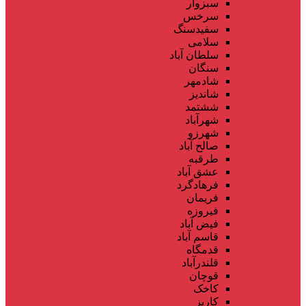
سبزوار
سرخس
سفیدسنگ
سلامی
سلطان آباد
سنگان
شادمهر
شاندیز
ششتمد
شهرآباد
شهرزو
صالح آباد
طرقبه
عشق آباد
فرهادگرد
فریمان
فیروزه
فیض آباد
قاسم آباد
قدمگاه
قلندرآباد
قوچان
کاخک
کاریز