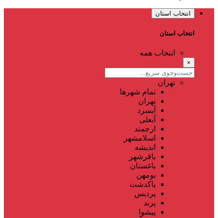
انتخاب استان
انتخاب استان
انتخاب همه
×
تهران
تمام شهر‌ها
تهران
آبسرد
آبعلی
ارجمند
اسلامشهر
اندیشه
باقرشهر
باغستان
بومهن
پاکدشت
پردیس
پرند
پیشوا