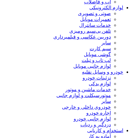
آب و فاضلاب
لوازم الکترونیکی
صوتی و تصویری
تعمیرات موبایل
خدمات سانترال
تلفن بی‌سیم رومیزی
دوربین عکاسی و فیلمبرداری
سایر
سیم کارت
گوشی موبایل
لپ تاپ و تبلت
لوازم جانبی موبایل
خودرو و وسایل نقلیه
تزئینات خودرو
لوازم یدکی
خدمات ماشین و موتور
موتورسیکلت و لوازم جانبی
سایر
خودروی داخلی و خارجی
اجاره خودرو
لوازم جانبی خودرو
دزدگیر و ردیاب
استخدام و کاریابی
آماده به کار