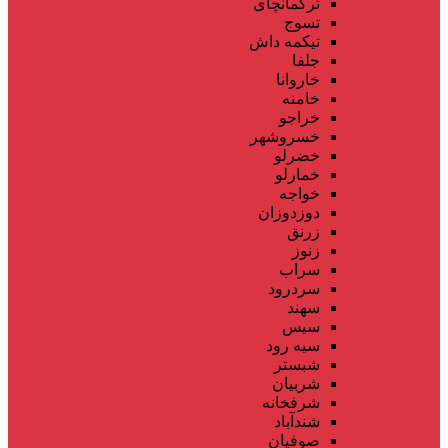
ترکمانچای
تسوج
تیکمه داش
جلفا
خاروانا
خامنه
خراجو
خسروشهر
خضرلو
خمارلو
خواجه
دوزدوزان
زرنق
زنوز
سراب
سردرود
سهند
سیس
سیه رود
شبستر
شربیان
شرفخانه
شندآباد
صوفیان