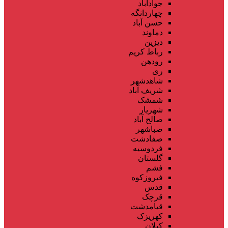
جوادآباد
چهاردانگه
حسن آباد
دماوند
دیزین
رباط کریم
رودهن
ری
شاهدشهر
شریف آباد
شمشک
شهریار
صالح آباد
صباشهر
صفادشت
فردوسیه
گلستان
فشم
فیروزکوه
قدس
قرچک
قیامدشت
کهریزک
کیلان