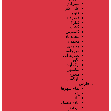
سیرکان
علی اکبر
فنوج
قصرقند
کنارک
گشت
گلمورتی
محمدآباد
محمدان
محمدی
میرجاوه
نصرت آباد
نگور
نوک آباد
نیکشهر
هیدوچ
بازگشت
فارس
تمام شهر‌ها
شیراز
آباده
آباده طشک
اردکان