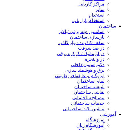
مراکز کاریابی
سایر
استخدام
استخدام بازاریاب
ساختمان
آسانسور /پله برقی /بالابر
بازسازی ساختمان
سقف کاذب / دیوار کاذب
در ضد سرقت
در اتوماتیک / کرکره برقی
در و پنجره
دکوراسیون داخلی
برق و هوشمند سازی
ایزوگام و عایقهای رطوبتی
نمای ساختمان
شیشه ساختمان
نقاشی ساختمان
مصالح ساختمانی
خدمات ساختمانی
ماشین آلات ساختمانی
آموزشی
آموزشگاه
آموزشگاه زبان