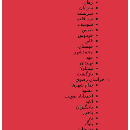
زهان
سرایان
سربیشه
سه قلعه
شوسف
طبس
فردوس
قاین
قهستان
محمدشهر
مود
نهبندان
نیمبلوک
بازگشت
خراسان رضوی
تمام شهر‌ها
مشهد
احمدآباد صولت
انابد
باجگیران
باخرز
بار
بایگ
بجستان