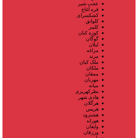
عجب شیر
قره آغاج
کشکسرای
کلوانق
کلیبر
کوزه کنان
گوگان
لیلان
مراغه
مرند
ملک کیان
ملکان
ممقان
مهربان
میانه
نظرکهریزی
هادی شهر
هرگلان
هریس
هشترود
هوراند
وایقان
ورزقان