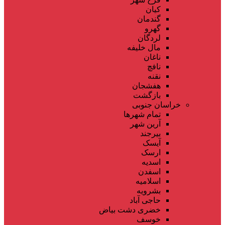
کیان
گندمان
گهرو
لردگان
مال خلیفه
ناغان
نافچ
نقنه
هفشجان
بازگشت
خراسان جنوبی
تمام شهر‌ها
آرین شهر
بیرجند
آیسک
ارسک
اسدیه
اسفدن
اسلامیه
بشرویه
حاجی آباد
خضری دشت بیاض
خوسف