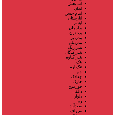
آب پخش
آبدان
امام حسن
انارستان
اهرم
برازجان
بردخون
بندردیر
بندردیلم
بندر ریگ
بندر کنگان
بندر گناوه
بنک
تنگ ارم
جم
چغادک
خارک
خورموج
دالکی
دلوار
ریز
سعدآباد
سیراف