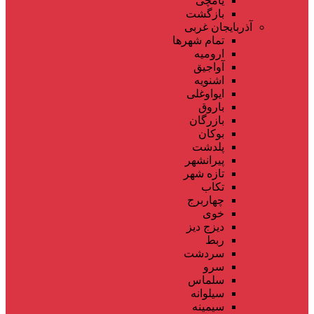
یامچی
بازگشت
آذربایجان غربی
تمام شهر‌ها
ارومیه
آواجیق
اشنویه
ایواوغلی
باروق
بازرگان
بوکان
پلدشت
پیرانشهر
تازه شهر
تکاب
چهاربرج
خوی
دیزج دیز
ربط
سردشت
سرو
سلماس
سیلوانه
سیمینه