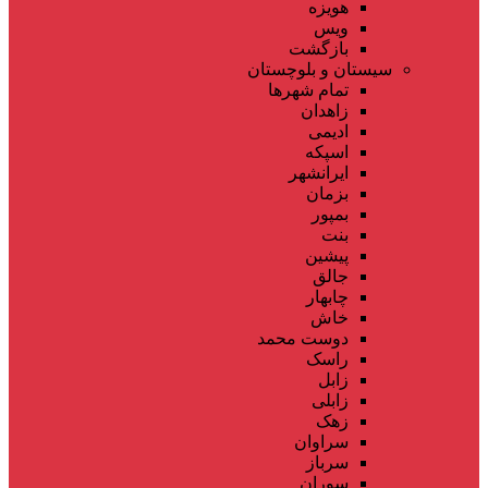
هویزه
ویس
بازگشت
سیستان و بلوچستان
تمام شهر‌ها
زاهدان
ادیمی
اسپکه
ایرانشهر
بزمان
بمپور
بنت
پیشین
جالق
چابهار
خاش
دوست محمد
راسک
زابل
زابلی
زهک
سراوان
سرباز
سوران