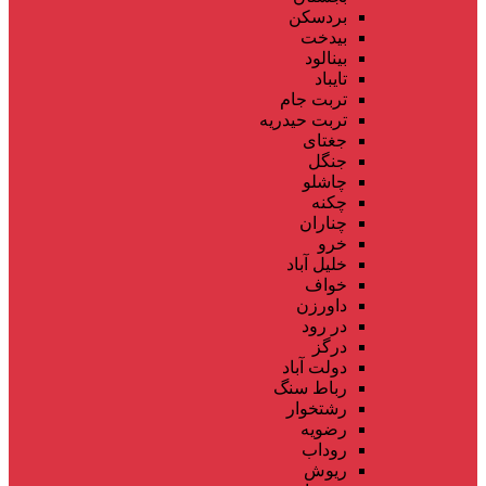
بردسکن
بیدخت
بینالود
تایباد
تربت جام
تربت حیدریه
جغتای
جنگل
چاشلو
چکنه
چناران
خرو
خلیل آباد
خواف
داورزن
در رود
درگز
دولت آباد
رباط سنگ
رشتخوار
رضویه
روداب
ریوش