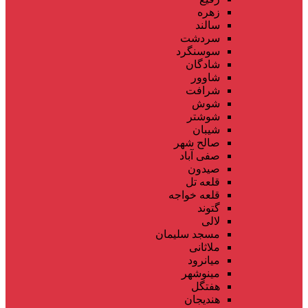
زهره
سالند
سردشت
سوسنگرد
شادگان
شاوور
شرافت
شوش
شوشتر
شیبان
صالح شهر
صفی آباد
صیدون
قلعه تل
قلعه خواجه
گتوند
لالی
مسجد سلیمان
ملاثانی
میانرود
مینوشهر
هفتگل
هندیجان