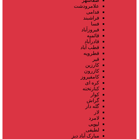
صفاشهر
علامرودشت
فدامی
فراشبند
فسا
فیروزآباد
قائمیه
قادرآباد
قطب آباد
قطرویه
قیر
کارزین
کازرون
کامفیروز
کره ای
کنارتخته
کوار
گراش
گله دار
لار
لامرد
لپویی
لطیفی
مبارک آباد دیز