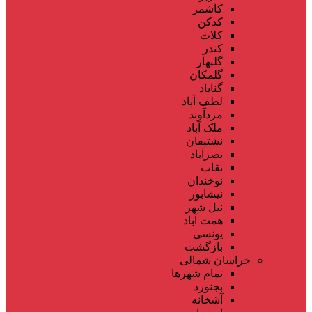
کاشمر
کدکن
کلات
کندر
گلبهار
گلمکان
گناباد
لطف آباد
مزدآوند
ملک آباد
نشتیفان
نصرآباد
نقاب
نوخندان
نیشابور
نیل شهر
همت آباد
یونسی
بازگشت
خراسان شمالی
تمام شهر‌ها
بجنورد
آشخانه