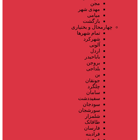
مجن
مهدی شهر
میامی
بازگشت
چهارمحال و بختیاری
تمام شهر‌ها
شهرکرد
آلونی
اردل
باباحیدر
بروجن
بلداجی
بن
جونقان
چلگرد
سامان
سفیددشت
سودجان
سورشجان
شلمزار
طاقانک
فارسان
فرادبنه
فرخ شهر