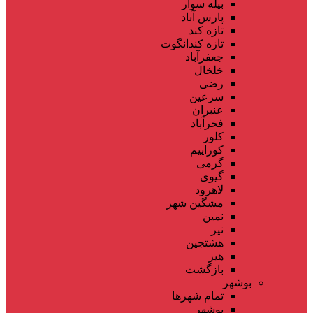
بیله سوار
پارس آباد
تازه کند
تازه کندانگوت
جعفرآباد
خلخال
رضی
سرعین
عنبران
فخرآباد
کلور
کوراییم
گرمی
گیوی
لاهرود
مشگین شهر
نمین
نیر
هشتجین
هیر
بازگشت
بوشهر
تمام شهر‌ها
بوشهر