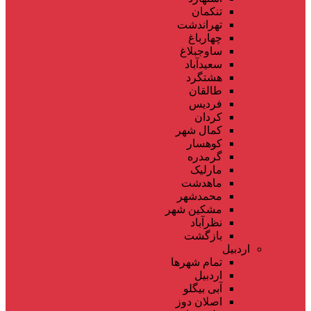
تنکمان
تهراندشت
چهارباغ
ساوجبلاغ
سعیدآباد
هشتگرد
طالقان
فردیس
کردان
کمال شهر
کوهسار
گرمدره
مارلیک
ماهدشت
محمدشهر
مشکین شهر
نظرآباد
بازگشت
اردبیل
تمام شهر‌ها
اردبیل
آبی بیگلو
اصلان دوز