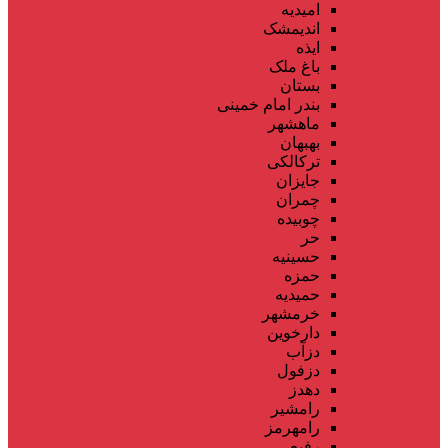
امیدیه
اندیمشک
ایذه
باغ ملک
بستان
بندر امام خمینی
ماهشهر
بهبهان
ترکالکی
جایزان
چمران
چوبیده
حر
حسینیه
حمزه
حمیدیه
خرمشهر
دارخوین
دزآب
دزفول
دهدز
رامشیر
رامهرمز
رفیع