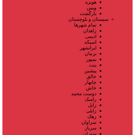
هویزه
ویس
بازگشت
سیستان و بلوچستان
تمام شهر‌ها
زاهدان
ادیمی
اسپکه
ایرانشهر
بزمان
بمپور
بنت
پیشین
جالق
چابهار
خاش
دوست محمد
راسک
زابل
زابلی
زهک
سراوان
سرباز
سوران