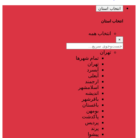
انتخاب استان
انتخاب استان
انتخاب همه
×
تهران
تمام شهر‌ها
تهران
آبسرد
آبعلی
ارجمند
اسلامشهر
اندیشه
باقرشهر
باغستان
بومهن
پاکدشت
پردیس
پرند
پیشوا