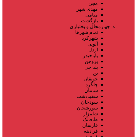
مجن
مهدی شهر
میامی
بازگشت
چهارمحال و بختیاری
تمام شهر‌ها
شهرکرد
آلونی
اردل
باباحیدر
بروجن
بلداجی
بن
جونقان
چلگرد
سامان
سفیددشت
سودجان
سورشجان
شلمزار
طاقانک
فارسان
فرادبنه
فرخ شهر