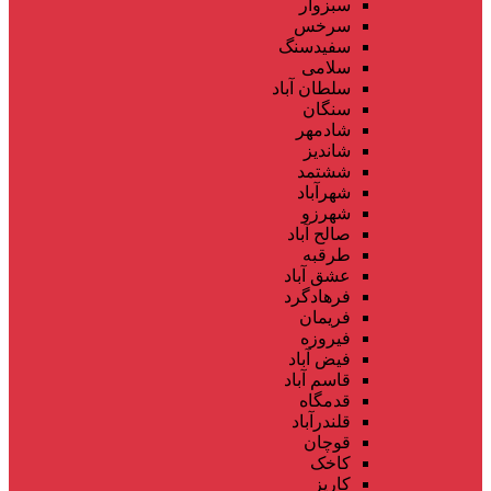
سبزوار
سرخس
سفیدسنگ
سلامی
سلطان آباد
سنگان
شادمهر
شاندیز
ششتمد
شهرآباد
شهرزو
صالح آباد
طرقبه
عشق آباد
فرهادگرد
فریمان
فیروزه
فیض آباد
قاسم آباد
قدمگاه
قلندرآباد
قوچان
کاخک
کاریز