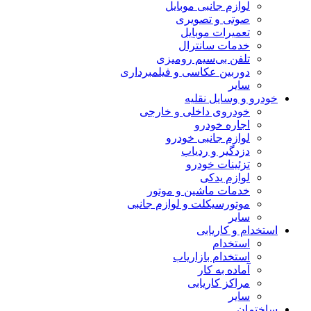
لوازم جانبی موبایل
صوتی و تصویری
تعمیرات موبایل
خدمات سانترال
تلفن بی‌سیم رومیزی
دوربین عکاسی و فیلمبرداری
سایر
خودرو و وسایل نقلیه
خودروی داخلی و خارجی
اجاره خودرو
لوازم جانبی خودرو
دزدگیر و ردیاب
تزئینات خودرو
لوازم یدکی
خدمات ماشین و موتور
موتورسیکلت و لوازم جانبی
سایر
استخدام و کاریابی
استخدام
استخدام بازاریاب
آماده به کار
مراکز کاریابی
سایر
ساختمان