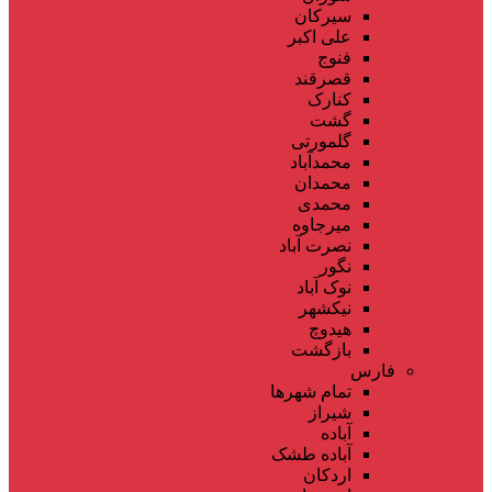
سیرکان
علی اکبر
فنوج
قصرقند
کنارک
گشت
گلمورتی
محمدآباد
محمدان
محمدی
میرجاوه
نصرت آباد
نگور
نوک آباد
نیکشهر
هیدوچ
بازگشت
فارس
تمام شهر‌ها
شیراز
آباده
آباده طشک
اردکان