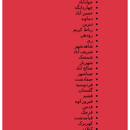
جوادآباد
چهاردانگه
حسن آباد
دماوند
دیزین
رباط کریم
رودهن
ری
شاهدشهر
شریف آباد
شمشک
شهریار
صالح آباد
صباشهر
صفادشت
فردوسیه
گلستان
فشم
فیروزکوه
قدس
قرچک
قیامدشت
کهریزک
کیلان