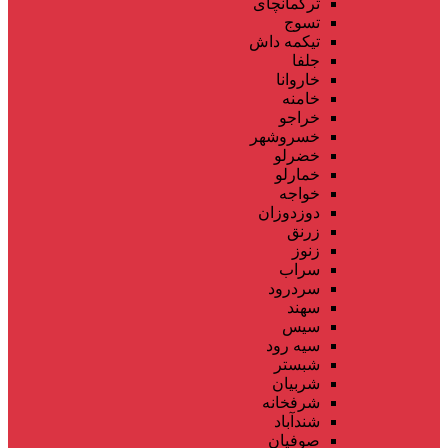
ترکمانچای
تسوج
تیکمه داش
جلفا
خاروانا
خامنه
خراجو
خسروشهر
خضرلو
خمارلو
خواجه
دوزدوزان
زرنق
زنوز
سراب
سردرود
سهند
سیس
سیه رود
شبستر
شربیان
شرفخانه
شندآباد
صوفیان