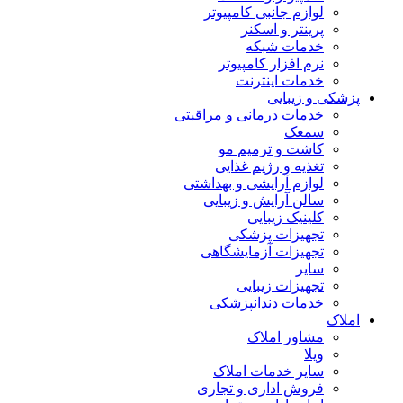
لوازم جانبی کامپیوتر
پرینتر و اسکنر
خدمات شبکه
نرم افزار کامپیوتر
خدمات اینترنت
پزشکی و زیبایی
خدمات درمانی و مراقبتی
سمعک
کاشت و ترمیم مو
تغذیه و رژیم غذایی
لوازم آرایشی و بهداشتی
سالن آرایش و زیبایی
کلینیک زیبایی
تجهیزات پزشکی
تجهیزات آزمایشگاهی
سایر
تجهیزات زیبایی
خدمات دندانپزشکی
املاک
مشاور املاک
ویلا
سایر خدمات املاک
فروش اداری و تجاری