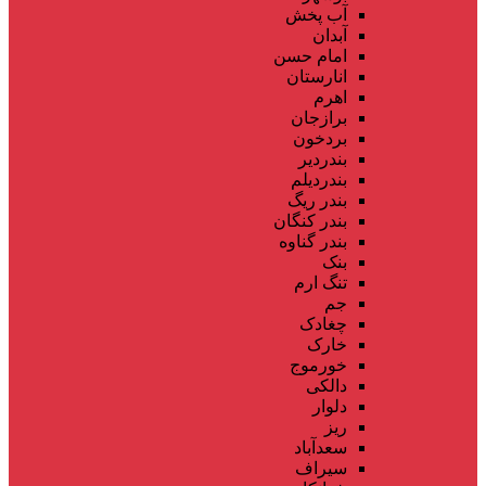
آب پخش
آبدان
امام حسن
انارستان
اهرم
برازجان
بردخون
بندردیر
بندردیلم
بندر ریگ
بندر کنگان
بندر گناوه
بنک
تنگ ارم
جم
چغادک
خارک
خورموج
دالکی
دلوار
ریز
سعدآباد
سیراف