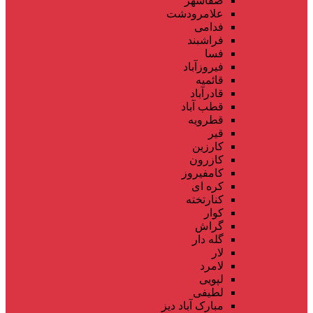
صفاشهر
علامرودشت
فدامی
فراشبند
فسا
فیروزآباد
قائمیه
قادرآباد
قطب آباد
قطرویه
قیر
کارزین
کازرون
کامفیروز
کره ای
کنارتخته
کوار
گراش
گله دار
لار
لامرد
لپویی
لطیفی
مبارک آباد دیز