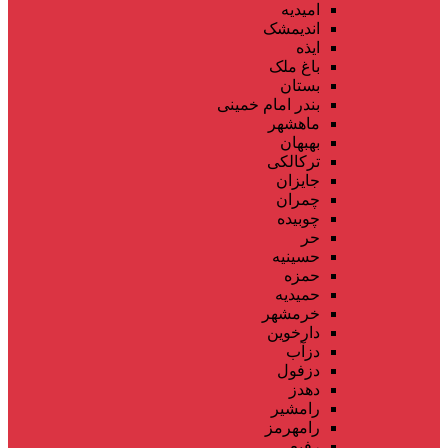
امیدیه
اندیمشک
ایذه
باغ ملک
بستان
بندر امام خمینی
ماهشهر
بهبهان
ترکالکی
جایزان
چمران
چوبیده
حر
حسینیه
حمزه
حمیدیه
خرمشهر
دارخوین
دزآب
دزفول
دهدز
رامشیر
رامهرمز
رفیع