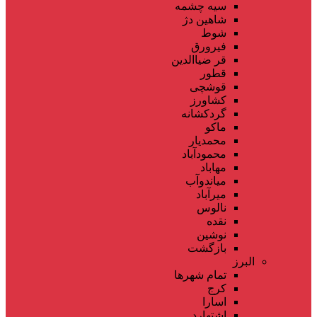
سیه چشمه
شاهین دژ
شوط
فیرورق
قر ضیاالدین
قطور
قوشچی
کشاورز
گردکشانه
ماکو
محمدیار
محمودآباد
مهاباد
میاندوآب
میرآباد
نالوس
نقده
نوشین
بازگشت
البرز
تمام شهر‌ها
کرج
اسارا
اشتهارد