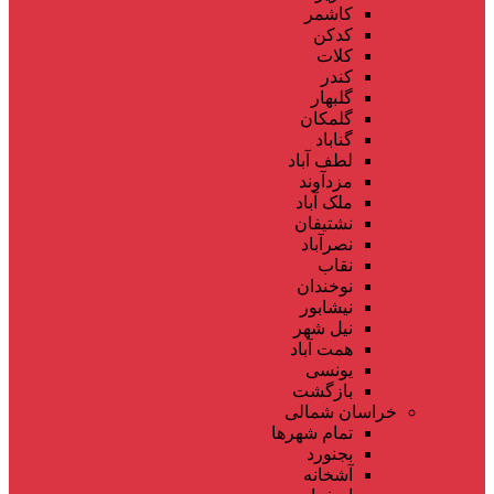
کاشمر
کدکن
کلات
کندر
گلبهار
گلمکان
گناباد
لطف آباد
مزدآوند
ملک آباد
نشتیفان
نصرآباد
نقاب
نوخندان
نیشابور
نیل شهر
همت آباد
یونسی
بازگشت
خراسان شمالی
تمام شهر‌ها
بجنورد
آشخانه