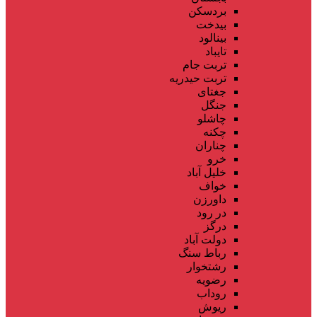
بردسکن
بیدخت
بینالود
تایباد
تربت جام
تربت حیدریه
جغتای
جنگل
چاشلو
چکنه
چناران
خرو
خلیل آباد
خواف
داورزن
در رود
درگز
دولت آباد
رباط سنگ
رشتخوار
رضویه
روداب
ریوش