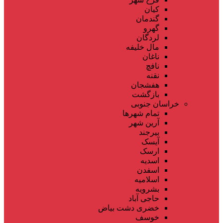
کیان
گندمان
گهرو
لردگان
مال خلیفه
ناغان
نافچ
نقنه
هفشجان
بازگشت
خراسان جنوبی
تمام شهر‌ها
آرین شهر
بیرجند
آیسک
ارسک
اسدیه
اسفدن
اسلامیه
بشرویه
حاجی آباد
خضری دشت بیاض
خوسف