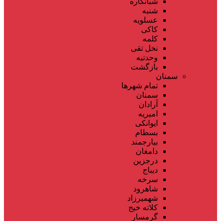
شبانکاره
شنبه
عسلویه
کاکی
کلمه
نخل تقی
وحدتیه
بازگشت
سمنان
تمام شهر‌ها
سمنان
آرادان
امیریه
ایوانکی
بسطام
بیارجمند
دامغان
درجزین
دیباج
سرخه
شاهرود
شهمیرزاد
کلاته خیج
گرمسار