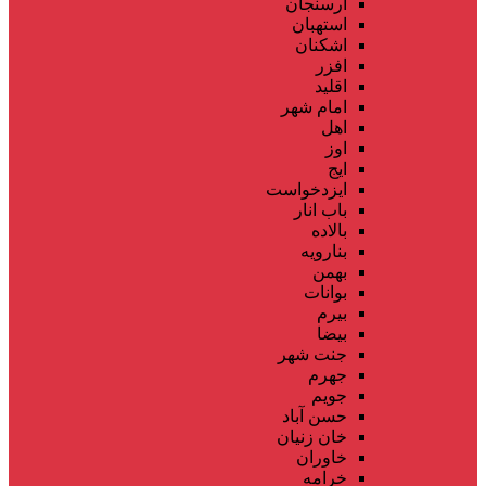
ارسنجان
استهبان
اشکنان
افزر
اقلید
امام شهر
اهل
اوز
ایج
ایزدخواست
باب انار
بالاده
بنارویه
بهمن
بوانات
بیرم
بیضا
جنت شهر
جهرم
جویم
حسن آباد
خان زنیان
خاوران
خرامه