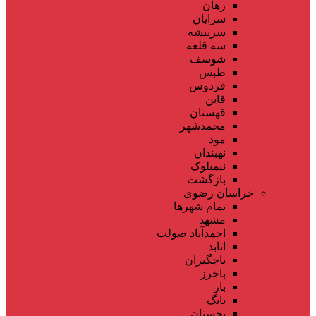
زهان
سرایان
سربیشه
سه قلعه
شوسف
طبس
فردوس
قاین
قهستان
محمدشهر
مود
نهبندان
نیمبلوک
بازگشت
خراسان رضوی
تمام شهر‌ها
مشهد
احمدآباد صولت
انابد
باجگیران
باخرز
بار
بایگ
بجستان