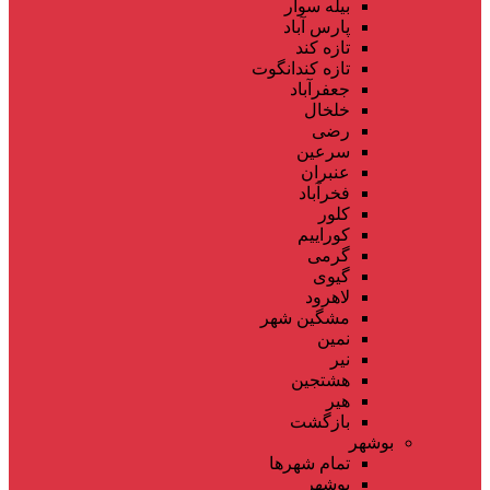
بیله سوار
پارس آباد
تازه کند
تازه کندانگوت
جعفرآباد
خلخال
رضی
سرعین
عنبران
فخرآباد
کلور
کوراییم
گرمی
گیوی
لاهرود
مشگین شهر
نمین
نیر
هشتجین
هیر
بازگشت
بوشهر
تمام شهر‌ها
بوشهر