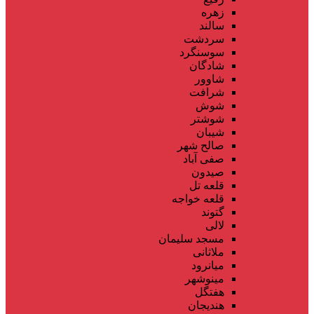
زهره
سالند
سردشت
سوسنگرد
شادگان
شاوور
شرافت
شوش
شوشتر
شیبان
صالح شهر
صفی آباد
صیدون
قلعه تل
قلعه خواجه
گتوند
لالی
مسجد سلیمان
ملاثانی
میانرود
مینوشهر
هفتگل
هندیجان