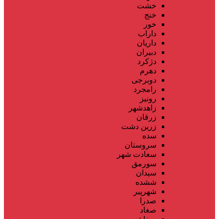
خشت
خنج
خور
داراب
داریان
دبیران
دژکرد
دهرم
دوبرجی
رامجرد
رونیز
زاهدشهر
زرقان
زرین دشت
سده
سروستان
سعادت شهر
سورمق
سیدان
ششده
شهرپیر
صدرا
صغاد