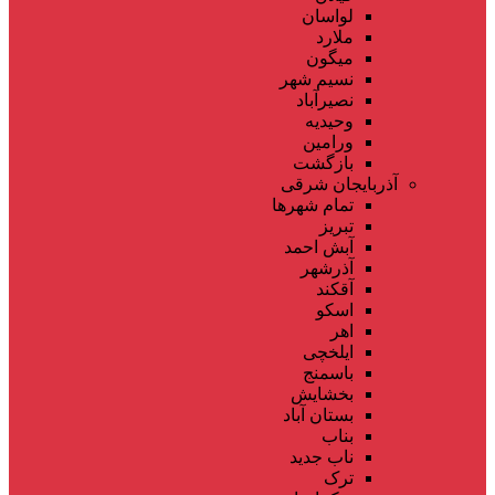
لواسان
ملارد
میگون
نسیم شهر
نصیرآباد
وحیدیه
ورامین
بازگشت
آذربایجان شرقی
تمام شهر‌ها
تبریز
آبش احمد
آذرشهر
آقکند
اسکو
اهر
ایلخچی
باسمنج
بخشایش
بستان آباد
بناب
ناب جدید
ترک