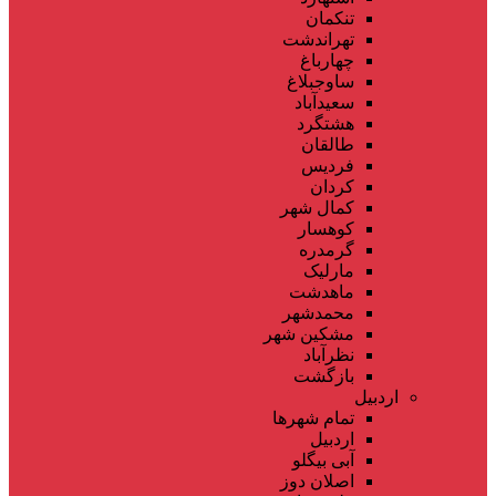
تنکمان
تهراندشت
چهارباغ
ساوجبلاغ
سعیدآباد
هشتگرد
طالقان
فردیس
کردان
کمال شهر
کوهسار
گرمدره
مارلیک
ماهدشت
محمدشهر
مشکین شهر
نظرآباد
بازگشت
اردبیل
تمام شهر‌ها
اردبیل
آبی بیگلو
اصلان دوز