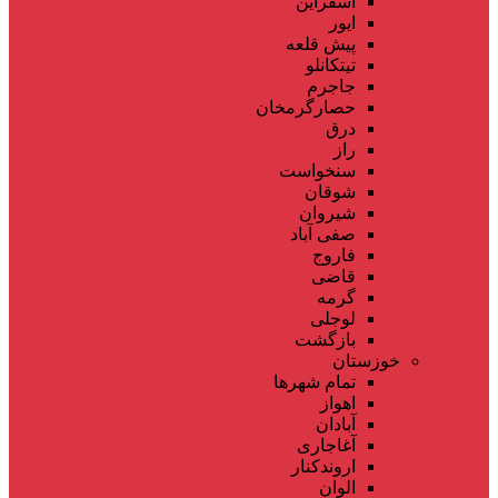
اسفراین
ایور
پیش قلعه
تیتکانلو
جاجرم
حصارگرمخان
درق
راز
سنخواست
شوقان
شیروان
صفی آباد
فاروج
قاضی
گرمه
لوجلی
بازگشت
خوزستان
تمام شهر‌ها
اهواز
آبادان
آغاجاری
اروندکنار
الوان