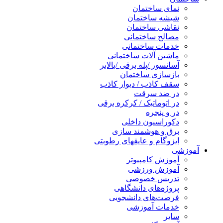
نمای ساختمان
شیشه ساختمان
نقاشی ساختمان
مصالح ساختمانی
خدمات ساختمانی
ماشین آلات ساختمانی
آسانسور /پله برقی /بالابر
بازسازی ساختمان
سقف کاذب / دیوار کاذب
در ضد سرقت
در اتوماتیک / کرکره برقی
در و پنجره
دکوراسیون داخلی
برق و هوشمند سازی
ایزوگام و عایقهای رطوبتی
آموزشی
آموزش کامپیوتر
آموزش ورزشی
تدریس خصوصی
پروژه‌های دانشگاهی
فرصت‌های دانشجویی
خدمات آموزشی
سایر