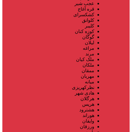
عجب شیر
قره آغاج
کشکسرای
کلوانق
کلیبر
کوزه کنان
گوگان
لیلان
مراغه
مرند
ملک کیان
ملکان
ممقان
مهربان
میانه
نظرکهریزی
هادی شهر
هرگلان
هریس
هشترود
هوراند
وایقان
ورزقان