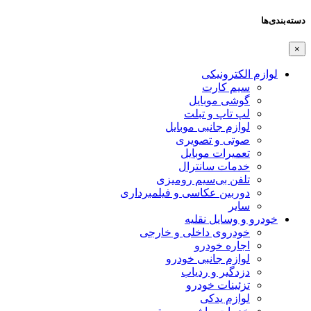
دسته‌بندی‌ها
×
لوازم الکترونیکی
سیم کارت
گوشی موبایل
لپ تاپ و تبلت
لوازم جانبی موبایل
صوتی و تصویری
تعمیرات موبایل
خدمات سانترال
تلفن بی‌سیم رومیزی
دوربین عکاسی و فیلمبرداری
سایر
خودرو و وسایل نقلیه
خودروی داخلی و خارجی
اجاره خودرو
لوازم جانبی خودرو
دزدگیر و ردیاب
تزئینات خودرو
لوازم یدکی