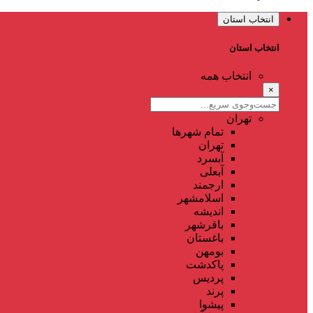
انتخاب استان
انتخاب استان
انتخاب همه
×
تهران
تمام شهر‌ها
تهران
آبسرد
آبعلی
ارجمند
اسلامشهر
اندیشه
باقرشهر
باغستان
بومهن
پاکدشت
پردیس
پرند
پیشوا