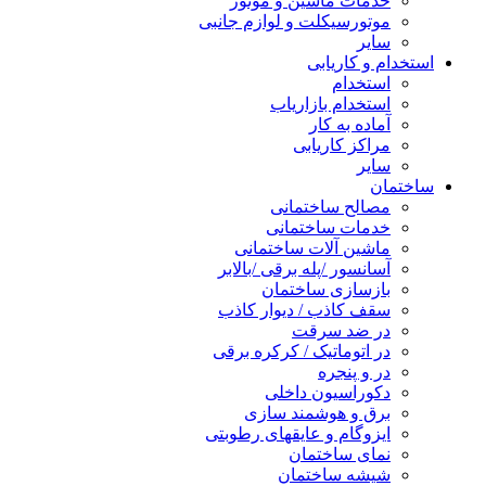
خدمات ماشین و موتور
موتورسیکلت و لوازم جانبی
سایر
استخدام و کاریابی
استخدام
استخدام بازاریاب
آماده به کار
مراکز کاریابی
سایر
ساختمان
مصالح ساختمانی
خدمات ساختمانی
ماشین آلات ساختمانی
آسانسور /پله برقی /بالابر
بازسازی ساختمان
سقف کاذب / دیوار کاذب
در ضد سرقت
در اتوماتیک / کرکره برقی
در و پنجره
دکوراسیون داخلی
برق و هوشمند سازی
ایزوگام و عایقهای رطوبتی
نمای ساختمان
شیشه ساختمان