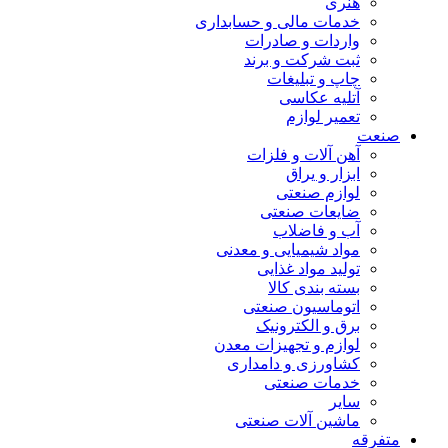
هنری
خدمات مالی و حسابداری
واردات و صادرات
ثبت شرکت و برند
چاپ و تبلیغات
آتلیه عکاسی
تعمیر لوازم
صنعت
آهن آلات و فلزات
ابزار و یراق
لوازم صنعتی
ضایعات صنعتی
آب و فاضلاب
مواد شیمیایی و معدنی
تولید مواد غذایی
بسته بندی کالا
اتوماسیون صنعتی
برق و الکترونیک
لوازم و تجهیزات معدن
کشاورزی و دامداری
خدمات صنعتی
سایر
ماشین آلات صنعتی
متفرقه