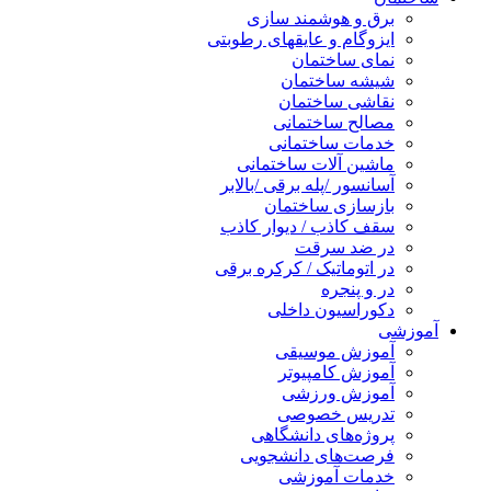
برق و هوشمند سازی
ایزوگام و عایقهای رطوبتی
نمای ساختمان
شیشه ساختمان
نقاشی ساختمان
مصالح ساختمانی
خدمات ساختمانی
ماشین آلات ساختمانی
آسانسور /پله برقی /بالابر
بازسازی ساختمان
سقف کاذب / دیوار کاذب
در ضد سرقت
در اتوماتیک / کرکره برقی
در و پنجره
دکوراسیون داخلی
آموزشی
آموزش موسیقی
آموزش کامپیوتر
آموزش ورزشی
تدریس خصوصی
پروژه‌های دانشگاهی
فرصت‌های دانشجویی
خدمات آموزشی