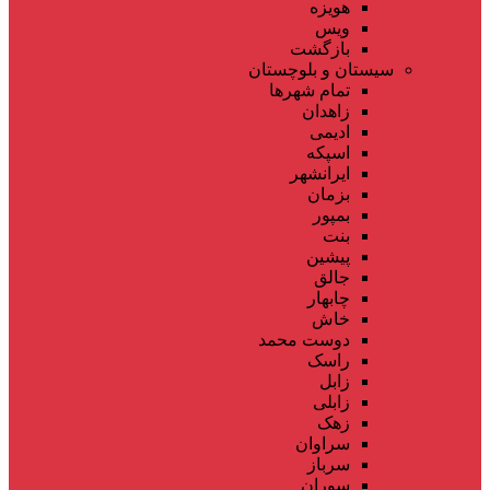
هویزه
ویس
بازگشت
سیستان و بلوچستان
تمام شهر‌ها
زاهدان
ادیمی
اسپکه
ایرانشهر
بزمان
بمپور
بنت
پیشین
جالق
چابهار
خاش
دوست محمد
راسک
زابل
زابلی
زهک
سراوان
سرباز
سوران