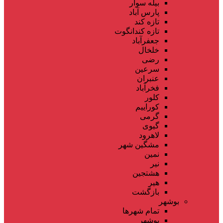
بیله سوار
پارس آباد
تازه کند
تازه کندانگوت
جعفرآباد
خلخال
رضی
سرعین
عنبران
فخرآباد
کلور
کوراییم
گرمی
گیوی
لاهرود
مشگین شهر
نمین
نیر
هشتجین
هیر
بازگشت
بوشهر
تمام شهر‌ها
بوشهر