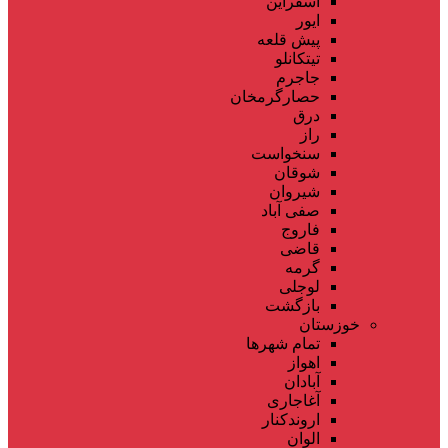
اسفراین
ایور
پیش قلعه
تیتکانلو
جاجرم
حصارگرمخان
درق
راز
سنخواست
شوقان
شیروان
صفی آباد
فاروج
قاضی
گرمه
لوجلی
بازگشت
خوزستان
تمام شهر‌ها
اهواز
آبادان
آغاجاری
اروندکنار
الوان