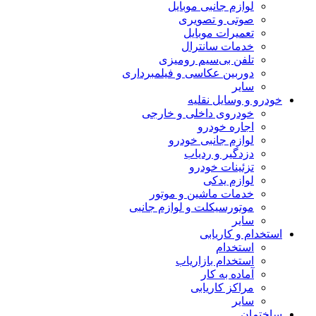
لوازم جانبی موبایل
صوتی و تصویری
تعمیرات موبایل
خدمات سانترال
تلفن بی‌سیم رومیزی
دوربین عکاسی و فیلمبرداری
سایر
خودرو و وسایل نقلیه
خودروی داخلی و خارجی
اجاره خودرو
لوازم جانبی خودرو
دزدگیر و ردیاب
تزئینات خودرو
لوازم یدکی
خدمات ماشین و موتور
موتورسیکلت و لوازم جانبی
سایر
استخدام و کاریابی
استخدام
استخدام بازاریاب
آماده به کار
مراکز کاریابی
سایر
ساختمان