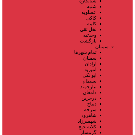
شبانکاره
شنبه
عسلویه
کاکی
کلمه
نخل تقی
وحدتیه
بازگشت
سمنان
تمام شهر‌ها
سمنان
آرادان
امیریه
ایوانکی
بسطام
بیارجمند
دامغان
درجزین
دیباج
سرخه
شاهرود
شهمیرزاد
کلاته خیج
گرمسار