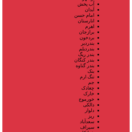
آب پخش
آبدان
امام حسن
انارستان
اهرم
برازجان
بردخون
بندردیر
بندردیلم
بندر ریگ
بندر کنگان
بندر گناوه
بنک
تنگ ارم
جم
چغادک
خارک
خورموج
دالکی
دلوار
ریز
سعدآباد
سیراف