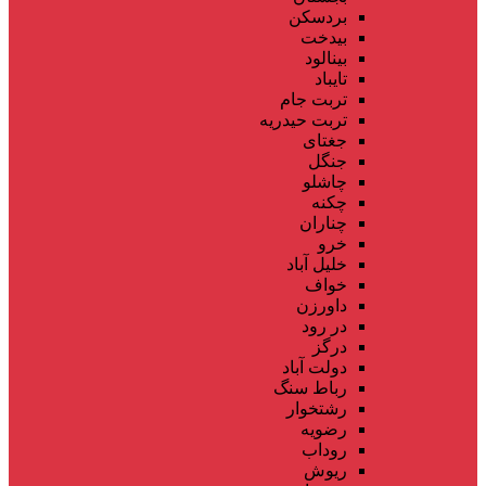
بردسکن
بیدخت
بینالود
تایباد
تربت جام
تربت حیدریه
جغتای
جنگل
چاشلو
چکنه
چناران
خرو
خلیل آباد
خواف
داورزن
در رود
درگز
دولت آباد
رباط سنگ
رشتخوار
رضویه
روداب
ریوش