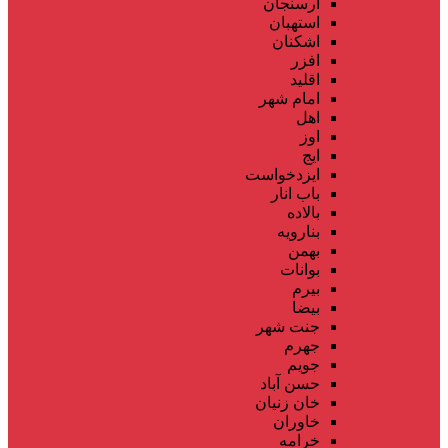
ارسنجان
استهبان
اشکنان
افزر
اقلید
امام شهر
اهل
اوز
ایج
ایزدخواست
باب انار
بالاده
بنارویه
بهمن
بوانات
بیرم
بیضا
جنت شهر
جهرم
جویم
حسن آباد
خان زنیان
خاوران
خرامه