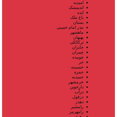
امیدیه
اندیمشک
ایذه
باغ ملک
بستان
بندر امام خمینی
ماهشهر
بهبهان
ترکالکی
جایزان
چمران
چوبیده
حر
حسینیه
حمزه
حمیدیه
خرمشهر
دارخوین
دزآب
دزفول
دهدز
رامشیر
رامهرمز
رفیع