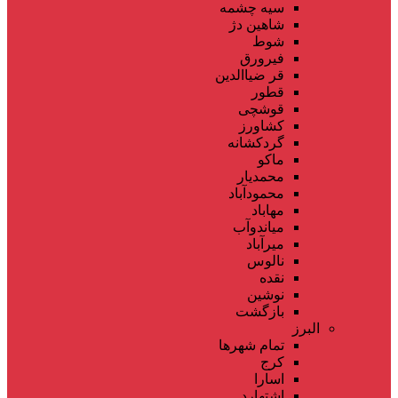
سیه چشمه
شاهین دژ
شوط
فیرورق
قر ضیاالدین
قطور
قوشچی
کشاورز
گردکشانه
ماکو
محمدیار
محمودآباد
مهاباد
میاندوآب
میرآباد
نالوس
نقده
نوشین
بازگشت
البرز
تمام شهر‌ها
کرج
اسارا
اشتهارد