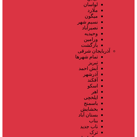
لواسان
ملارد
میگون
نسیم شهر
نصیرآباد
وحیدیه
ورامین
بازگشت
آذربایجان شرقی
تمام شهر‌ها
تبریز
آبش احمد
آذرشهر
آقکند
اسکو
اهر
ایلخچی
باسمنج
بخشایش
بستان آباد
بناب
ناب جدید
ترک