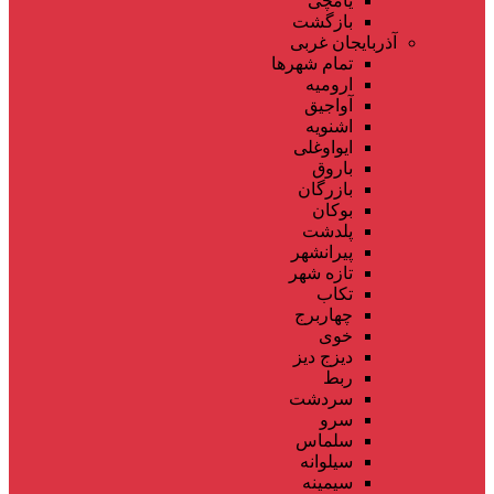
یامچی
بازگشت
آذربایجان غربی
تمام شهر‌ها
ارومیه
آواجیق
اشنویه
ایواوغلی
باروق
بازرگان
بوکان
پلدشت
پیرانشهر
تازه شهر
تکاب
چهاربرج
خوی
دیزج دیز
ربط
سردشت
سرو
سلماس
سیلوانه
سیمینه