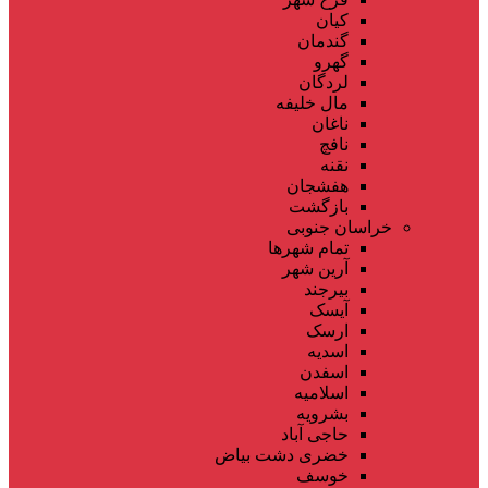
کیان
گندمان
گهرو
لردگان
مال خلیفه
ناغان
نافچ
نقنه
هفشجان
بازگشت
خراسان جنوبی
تمام شهر‌ها
آرین شهر
بیرجند
آیسک
ارسک
اسدیه
اسفدن
اسلامیه
بشرویه
حاجی آباد
خضری دشت بیاض
خوسف