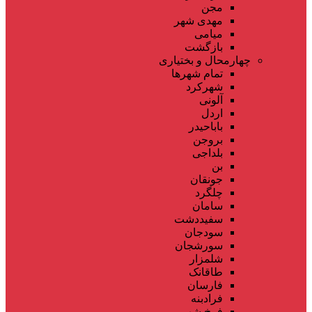
مجن
مهدی شهر
میامی
بازگشت
چهارمحال و بختیاری
تمام شهر‌ها
شهرکرد
آلونی
اردل
باباحیدر
بروجن
بلداجی
بن
جونقان
چلگرد
سامان
سفیددشت
سودجان
سورشجان
شلمزار
طاقانک
فارسان
فرادبنه
فرخ شهر