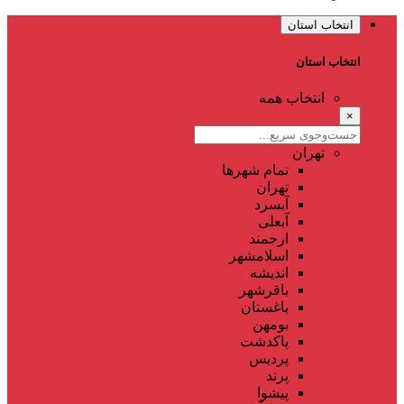
انتخاب استان
انتخاب استان
انتخاب همه
×
تهران
تمام شهر‌ها
تهران
آبسرد
آبعلی
ارجمند
اسلامشهر
اندیشه
باقرشهر
باغستان
بومهن
پاکدشت
پردیس
پرند
پیشوا