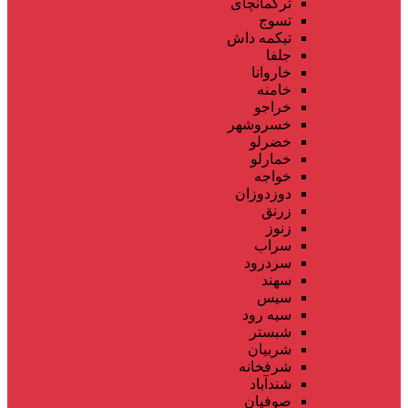
ترکمانچای
تسوج
تیکمه داش
جلفا
خاروانا
خامنه
خراجو
خسروشهر
خضرلو
خمارلو
خواجه
دوزدوزان
زرنق
زنوز
سراب
سردرود
سهند
سیس
سیه رود
شبستر
شربیان
شرفخانه
شندآباد
صوفیان