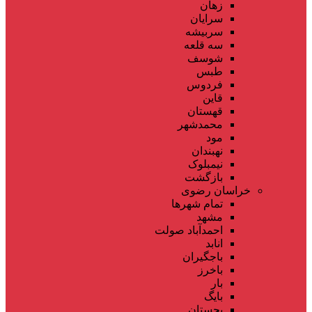
زهان
سرایان
سربیشه
سه قلعه
شوسف
طبس
فردوس
قاین
قهستان
محمدشهر
مود
نهبندان
نیمبلوک
بازگشت
خراسان رضوی
تمام شهر‌ها
مشهد
احمدآباد صولت
انابد
باجگیران
باخرز
بار
بایگ
بجستان