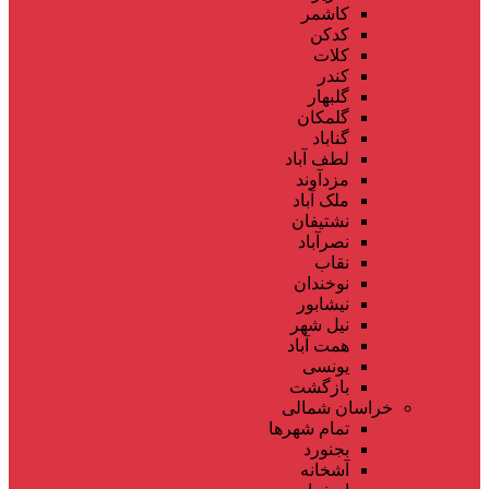
کاشمر
کدکن
کلات
کندر
گلبهار
گلمکان
گناباد
لطف آباد
مزدآوند
ملک آباد
نشتیفان
نصرآباد
نقاب
نوخندان
نیشابور
نیل شهر
همت آباد
یونسی
بازگشت
خراسان شمالی
تمام شهر‌ها
بجنورد
آشخانه