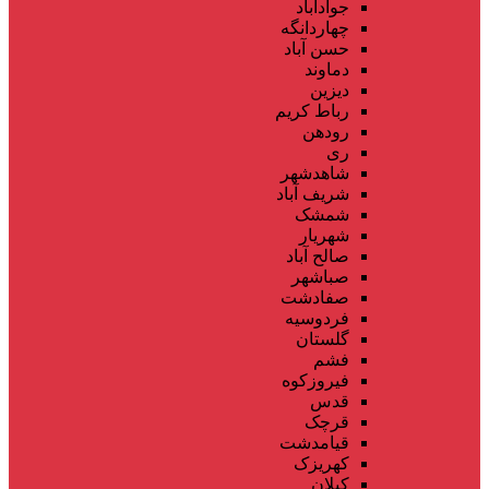
جوادآباد
چهاردانگه
حسن آباد
دماوند
دیزین
رباط کریم
رودهن
ری
شاهدشهر
شریف آباد
شمشک
شهریار
صالح آباد
صباشهر
صفادشت
فردوسیه
گلستان
فشم
فیروزکوه
قدس
قرچک
قیامدشت
کهریزک
کیلان