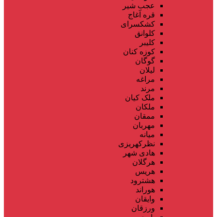
عجب شیر
قره آغاج
کشکسرای
کلوانق
کلیبر
کوزه کنان
گوگان
لیلان
مراغه
مرند
ملک کیان
ملکان
ممقان
مهربان
میانه
نظرکهریزی
هادی شهر
هرگلان
هریس
هشترود
هوراند
وایقان
ورزقان