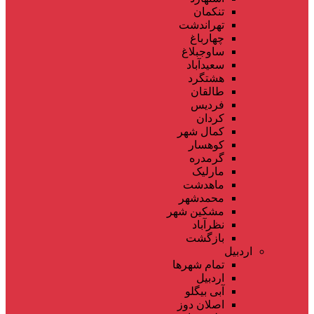
تنکمان
تهراندشت
چهارباغ
ساوجبلاغ
سعیدآباد
هشتگرد
طالقان
فردیس
کردان
کمال شهر
کوهسار
گرمدره
مارلیک
ماهدشت
محمدشهر
مشکین شهر
نظرآباد
بازگشت
اردبیل
تمام شهر‌ها
اردبیل
آبی بیگلو
اصلان دوز