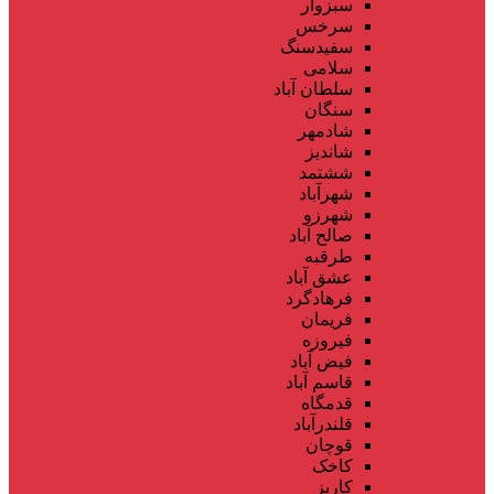
سبزوار
سرخس
سفیدسنگ
سلامی
سلطان آباد
سنگان
شادمهر
شاندیز
ششتمد
شهرآباد
شهرزو
صالح آباد
طرقبه
عشق آباد
فرهادگرد
فریمان
فیروزه
فیض آباد
قاسم آباد
قدمگاه
قلندرآباد
قوچان
کاخک
کاریز