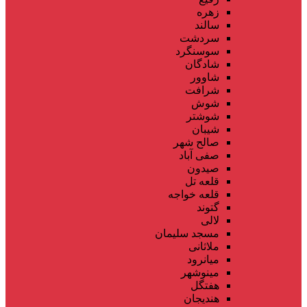
زهره
سالند
سردشت
سوسنگرد
شادگان
شاوور
شرافت
شوش
شوشتر
شیبان
صالح شهر
صفی آباد
صیدون
قلعه تل
قلعه خواجه
گتوند
لالی
مسجد سلیمان
ملاثانی
میانرود
مینوشهر
هفتگل
هندیجان