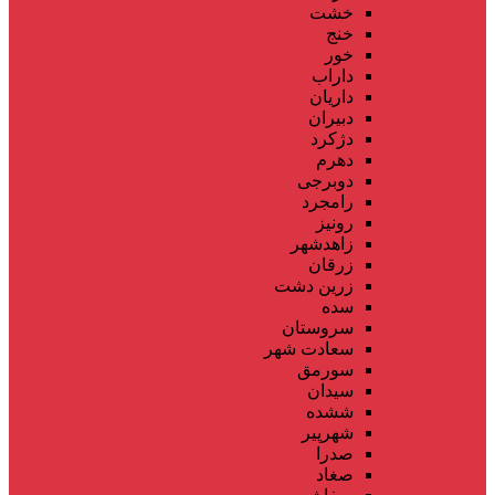
خشت
خنج
خور
داراب
داریان
دبیران
دژکرد
دهرم
دوبرجی
رامجرد
رونیز
زاهدشهر
زرقان
زرین دشت
سده
سروستان
سعادت شهر
سورمق
سیدان
ششده
شهرپیر
صدرا
صغاد