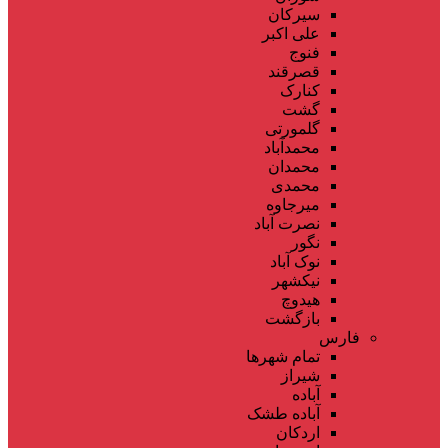
سیرکان
علی اکبر
فنوج
قصرقند
کنارک
گشت
گلمورتی
محمدآباد
محمدان
محمدی
میرجاوه
نصرت آباد
نگور
نوک آباد
نیکشهر
هیدوچ
بازگشت
فارس
تمام شهر‌ها
شیراز
آباده
آباده طشک
اردکان