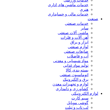
خدمات ورزشی
خدمات ماشین های اداری
هنری
خدمات مالی و حسابداری
صنعت
خدمات صنعتی
سایر
ماشین آلات صنعتی
آهن آلات و فلزات
ابزار و یراق
لوازم صنعتی
ضایعات صنعتی
آب و فاضلاب
مواد شیمیایی و معدنی
تولید مواد غذایی
بسته بندی کالا
اتوماسیون صنعتی
برق و الکترونیک
لوازم و تجهیزات معدن
کشاورزی و دامداری
لوازم الکترونیکی
سیم کارت
گوشی موبایل
لپ تاپ و تبلت