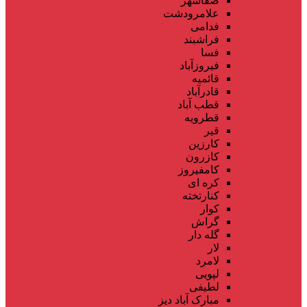
صفاشهر
علامرودشت
فدامی
فراشبند
فسا
فیروزآباد
قائمیه
قادرآباد
قطب آباد
قطرویه
قیر
کارزین
کازرون
کامفیروز
کره ای
کنارتخته
کوار
گراش
گله دار
لار
لامرد
لپویی
لطیفی
مبارک آباد دیز