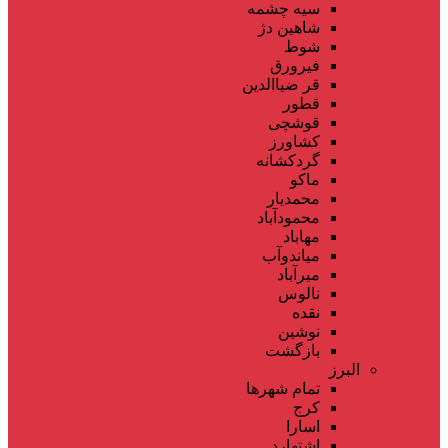
سیه چشمه
شاهین دژ
شوط
فیرورق
قر ضیاالدین
قطور
قوشچی
کشاورز
گردکشانه
ماکو
محمدیار
محمودآباد
مهاباد
میاندوآب
میرآباد
نالوس
نقده
نوشین
بازگشت
البرز
تمام شهر‌ها
کرج
اسارا
اشتهارد