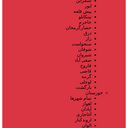
اسفراین
ایور
پیش قلعه
تیتکانلو
جاجرم
حصارگرمخان
درق
راز
سنخواست
شوقان
شیروان
صفی آباد
فاروج
قاضی
گرمه
لوجلی
بازگشت
خوزستان
تمام شهر‌ها
اهواز
آبادان
آغاجاری
اروندکنار
الوان