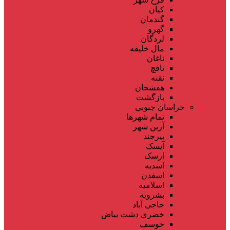
کیان
گندمان
گهرو
لردگان
مال خلیفه
ناغان
نافچ
نقنه
هفشجان
بازگشت
خراسان جنوبی
تمام شهر‌ها
آرین شهر
بیرجند
آیسک
ارسک
اسدیه
اسفدن
اسلامیه
بشرویه
حاجی آباد
خضری دشت بیاض
خوسف