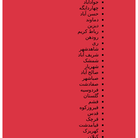
جوادآباد
چهاردانگه
حسن آباد
دماوند
دیزین
رباط کریم
رودهن
ری
شاهدشهر
شریف آباد
شمشک
شهریار
صالح آباد
صباشهر
صفادشت
فردوسیه
گلستان
فشم
فیروزکوه
قدس
قرچک
قیامدشت
کهریزک
کیلان