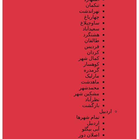
تنکمان
تهراندشت
چهارباغ
ساوجبلاغ
سعیدآباد
هشتگرد
طالقان
فردیس
کردان
کمال شهر
کوهسار
گرمدره
مارلیک
ماهدشت
محمدشهر
مشکین شهر
نظرآباد
بازگشت
اردبیل
تمام شهر‌ها
اردبیل
آبی بیگلو
اصلان دوز