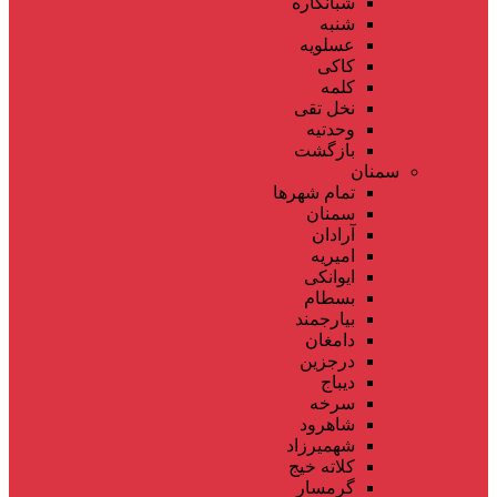
شبانکاره
شنبه
عسلویه
کاکی
کلمه
نخل تقی
وحدتیه
بازگشت
سمنان
تمام شهر‌ها
سمنان
آرادان
امیریه
ایوانکی
بسطام
بیارجمند
دامغان
درجزین
دیباج
سرخه
شاهرود
شهمیرزاد
کلاته خیج
گرمسار