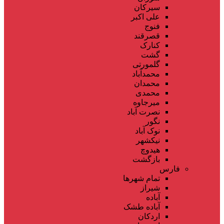
سیرکان
علی اکبر
فنوج
قصرقند
کنارک
گشت
گلمورتی
محمدآباد
محمدان
محمدی
میرجاوه
نصرت آباد
نگور
نوک آباد
نیکشهر
هیدوچ
بازگشت
فارس
تمام شهر‌ها
شیراز
آباده
آباده طشک
اردکان