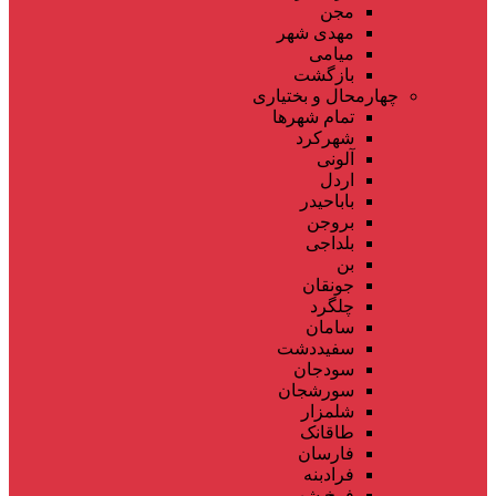
مجن
مهدی شهر
میامی
بازگشت
چهارمحال و بختیاری
تمام شهر‌ها
شهرکرد
آلونی
اردل
باباحیدر
بروجن
بلداجی
بن
جونقان
چلگرد
سامان
سفیددشت
سودجان
سورشجان
شلمزار
طاقانک
فارسان
فرادبنه
فرخ شهر