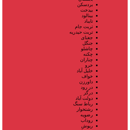
بردسکن
بیدخت
بینالود
تایباد
تربت جام
تربت حیدریه
جغتای
جنگل
چاشلو
چکنه
چناران
خرو
خلیل آباد
خواف
داورزن
در رود
درگز
دولت آباد
رباط سنگ
رشتخوار
رضویه
روداب
ریوش