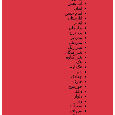
آب پخش
آبدان
امام حسن
انارستان
اهرم
برازجان
بردخون
بندردیر
بندردیلم
بندر ریگ
بندر کنگان
بندر گناوه
بنک
تنگ ارم
جم
چغادک
خارک
خورموج
دالکی
دلوار
ریز
سعدآباد
سیراف