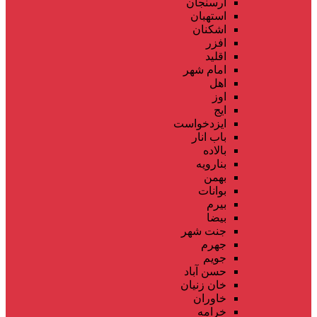
ارسنجان
استهبان
اشکنان
افزر
اقلید
امام شهر
اهل
اوز
ایج
ایزدخواست
باب انار
بالاده
بنارویه
بهمن
بوانات
بیرم
بیضا
جنت شهر
جهرم
جویم
حسن آباد
خان زنیان
خاوران
خرامه