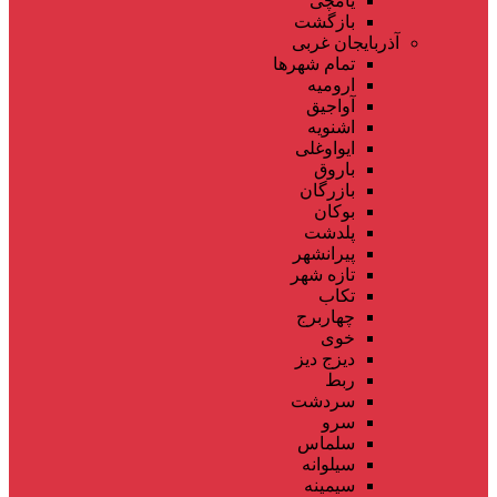
یامچی
بازگشت
آذربایجان غربی
تمام شهر‌ها
ارومیه
آواجیق
اشنویه
ایواوغلی
باروق
بازرگان
بوکان
پلدشت
پیرانشهر
تازه شهر
تکاب
چهاربرج
خوی
دیزج دیز
ربط
سردشت
سرو
سلماس
سیلوانه
سیمینه