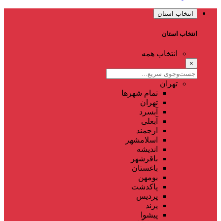
انتخاب استان
انتخاب استان
انتخاب همه
×
تهران
تمام شهر‌ها
تهران
آبسرد
آبعلی
ارجمند
اسلامشهر
اندیشه
باقرشهر
باغستان
بومهن
پاکدشت
پردیس
پرند
پیشوا