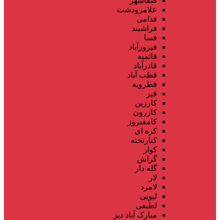
صفاشهر
علامرودشت
فدامی
فراشبند
فسا
فیروزآباد
قائمیه
قادرآباد
قطب آباد
قطرویه
قیر
کارزین
کازرون
کامفیروز
کره ای
کنارتخته
کوار
گراش
گله دار
لار
لامرد
لپویی
لطیفی
مبارک آباد دیز