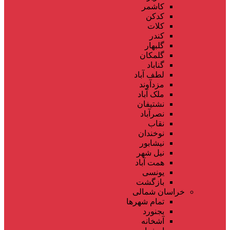
کاشمر
کدکن
کلات
کندر
گلبهار
گلمکان
گناباد
لطف آباد
مزدآوند
ملک آباد
نشتیفان
نصرآباد
نقاب
نوخندان
نیشابور
نیل شهر
همت آباد
یونسی
بازگشت
خراسان شمالی
تمام شهر‌ها
بجنورد
آشخانه