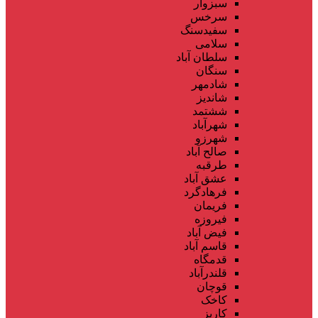
سبزوار
سرخس
سفیدسنگ
سلامی
سلطان آباد
سنگان
شادمهر
شاندیز
ششتمد
شهرآباد
شهرزو
صالح آباد
طرقبه
عشق آباد
فرهادگرد
فریمان
فیروزه
فیض آباد
قاسم آباد
قدمگاه
قلندرآباد
قوچان
کاخک
کاریز