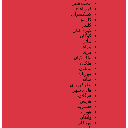
عجب شیر
قره آغاج
کشکسرای
کلوانق
کلیبر
کوزه کنان
گوگان
لیلان
مراغه
مرند
ملک کیان
ملکان
ممقان
مهربان
میانه
نظرکهریزی
هادی شهر
هرگلان
هریس
هشترود
هوراند
وایقان
ورزقان