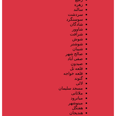
زهره
سالند
سردشت
سوسنگرد
شادگان
شاوور
شرافت
شوش
شوشتر
شیبان
صالح شهر
صفی آباد
صیدون
قلعه تل
قلعه خواجه
گتوند
لالی
مسجد سلیمان
ملاثانی
میانرود
مینوشهر
هفتگل
هندیجان