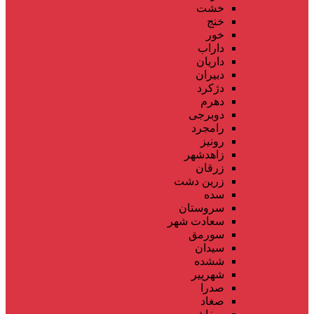
خشت
خنج
خور
داراب
داریان
دبیران
دژکرد
دهرم
دوبرجی
رامجرد
رونیز
زاهدشهر
زرقان
زرین دشت
سده
سروستان
سعادت شهر
سورمق
سیدان
ششده
شهرپیر
صدرا
صغاد