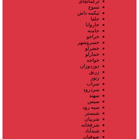
ترکمانچای
تسوج
تیکمه داش
جلفا
خاروانا
خامنه
خراجو
خسروشهر
خضرلو
خمارلو
خواجه
دوزدوزان
زرنق
زنوز
سراب
سردرود
سهند
سیس
سیه رود
شبستر
شربیان
شرفخانه
شندآباد
صوفیان