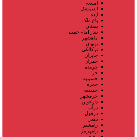
امیدیه
اندیمشک
ایذه
باغ ملک
بستان
بندر امام خمینی
ماهشهر
بهبهان
ترکالکی
جایزان
چمران
چوبیده
حر
حسینیه
حمزه
حمیدیه
خرمشهر
دارخوین
دزآب
دزفول
دهدز
رامشیر
رامهرمز
رفیع