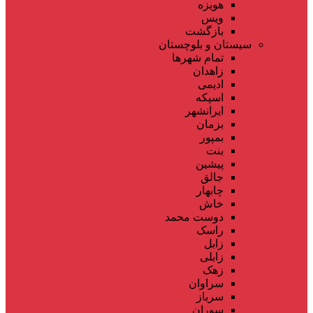
هویزه
ویس
بازگشت
سیستان و بلوچستان
تمام شهر‌ها
زاهدان
ادیمی
اسپکه
ایرانشهر
بزمان
بمپور
بنت
پیشین
جالق
چابهار
خاش
دوست محمد
راسک
زابل
زابلی
زهک
سراوان
سرباز
سوران