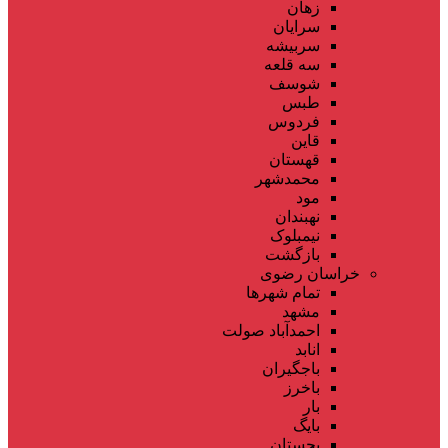
زهان
سرایان
سربیشه
سه قلعه
شوسف
طبس
فردوس
قاین
قهستان
محمدشهر
مود
نهبندان
نیمبلوک
بازگشت
خراسان رضوی
تمام شهر‌ها
مشهد
احمدآباد صولت
انابد
باجگیران
باخرز
بار
بایگ
بجستان