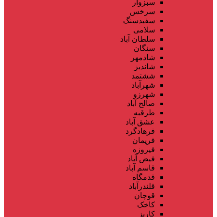
سبزوار
سرخس
سفیدسنگ
سلامی
سلطان آباد
سنگان
شادمهر
شاندیز
ششتمد
شهرآباد
شهرزو
صالح آباد
طرقبه
عشق آباد
فرهادگرد
فریمان
فیروزه
فیض آباد
قاسم آباد
قدمگاه
قلندرآباد
قوچان
کاخک
کاریز