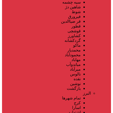
سیه چشمه
شاهین دژ
شوط
فیرورق
قر ضیاالدین
قطور
قوشچی
کشاورز
گردکشانه
ماکو
محمدیار
محمودآباد
مهاباد
میاندوآب
میرآباد
نالوس
نقده
نوشین
بازگشت
البرز
تمام شهر‌ها
کرج
اسارا
اشتهارد