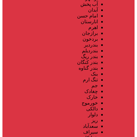
آب پخش
آبدان
امام حسن
انارستان
اهرم
برازجان
بردخون
بندردیر
بندردیلم
بندر ریگ
بندر کنگان
بندر گناوه
بنک
تنگ ارم
جم
چغادک
خارک
خورموج
دالکی
دلوار
ریز
سعدآباد
سیراف