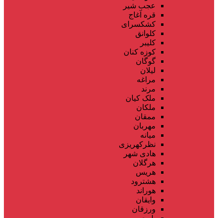
عجب شیر
قره آغاج
کشکسرای
کلوانق
کلیبر
کوزه کنان
گوگان
لیلان
مراغه
مرند
ملک کیان
ملکان
ممقان
مهربان
میانه
نظرکهریزی
هادی شهر
هرگلان
هریس
هشترود
هوراند
وایقان
ورزقان