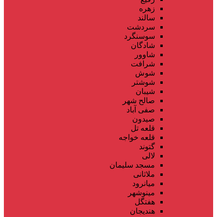
زهره
سالند
سردشت
سوسنگرد
شادگان
شاوور
شرافت
شوش
شوشتر
شیبان
صالح شهر
صفی آباد
صیدون
قلعه تل
قلعه خواجه
گتوند
لالی
مسجد سلیمان
ملاثانی
میانرود
مینوشهر
هفتگل
هندیجان