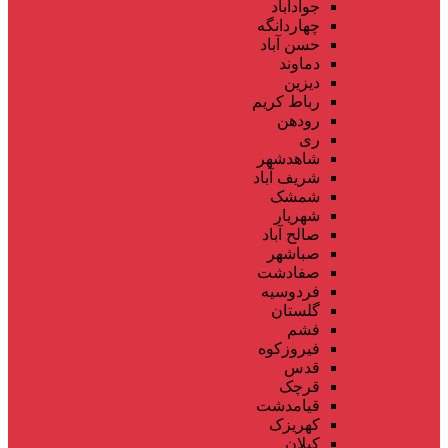
جوادآباد
چهاردانگه
حسن آباد
دماوند
دیزین
رباط کریم
رودهن
ری
شاهدشهر
شریف آباد
شمشک
شهریار
صالح آباد
صباشهر
صفادشت
فردوسیه
گلستان
فشم
فیروزکوه
قدس
قرچک
قیامدشت
کهریزک
کیلان