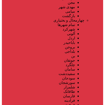
مجن
مهدی شهر
میامی
بازگشت
چهارمحال و بختیاری
تمام شهر‌ها
شهرکرد
آلونی
اردل
باباحیدر
بروجن
بلداجی
بن
جونقان
چلگرد
سامان
سفیددشت
سودجان
سورشجان
شلمزار
طاقانک
فارسان
فرادبنه
فرخ شهر