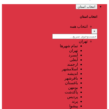
انتخاب استان
انتخاب استان
انتخاب همه
×
تهران
تمام شهر‌ها
تهران
آبسرد
آبعلی
ارجمند
اسلامشهر
اندیشه
باقرشهر
باغستان
بومهن
پاکدشت
پردیس
پرند
پیشوا