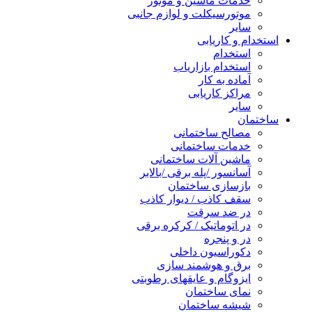
خدمات ماشین و موتور
موتورسیکلت و لوازم جانبی
سایر
استخدام و کاریابی
استخدام
استخدام بازاریاب
آماده به کار
مراکز کاریابی
سایر
ساختمان
مصالح ساختمانی
خدمات ساختمانی
ماشین آلات ساختمانی
آسانسور /پله برقی /بالابر
بازسازی ساختمان
سقف کاذب / دیوار کاذب
در ضد سرقت
در اتوماتیک / کرکره برقی
در و پنجره
دکوراسیون داخلی
برق و هوشمند سازی
ایزوگام و عایقهای رطوبتی
نمای ساختمان
شیشه ساختمان