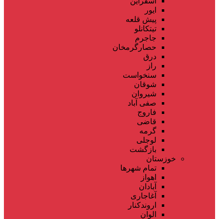
اسفراین
ایور
پیش قلعه
تیتکانلو
جاجرم
حصارگرمخان
درق
راز
سنخواست
شوقان
شیروان
صفی آباد
فاروج
قاضی
گرمه
لوجلی
بازگشت
خوزستان
تمام شهر‌ها
اهواز
آبادان
آغاجاری
اروندکنار
الوان