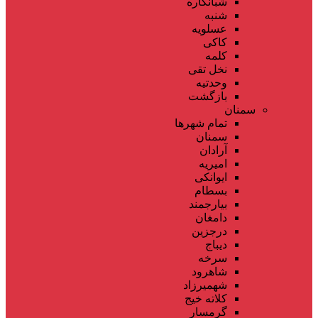
شبانکاره
شنبه
عسلویه
کاکی
کلمه
نخل تقی
وحدتیه
بازگشت
سمنان
تمام شهر‌ها
سمنان
آرادان
امیریه
ایوانکی
بسطام
بیارجمند
دامغان
درجزین
دیباج
سرخه
شاهرود
شهمیرزاد
کلاته خیج
گرمسار