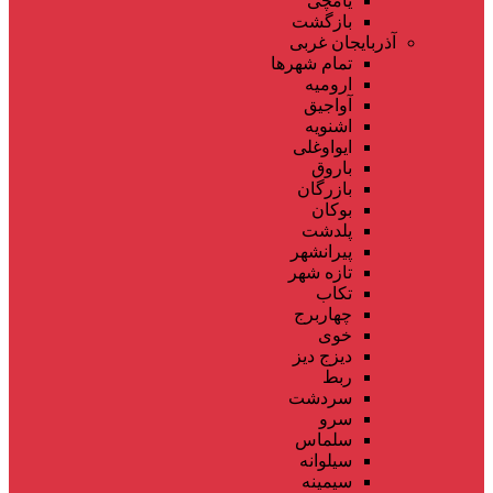
یامچی
بازگشت
آذربایجان غربی
تمام شهر‌ها
ارومیه
آواجیق
اشنویه
ایواوغلی
باروق
بازرگان
بوکان
پلدشت
پیرانشهر
تازه شهر
تکاب
چهاربرج
خوی
دیزج دیز
ربط
سردشت
سرو
سلماس
سیلوانه
سیمینه