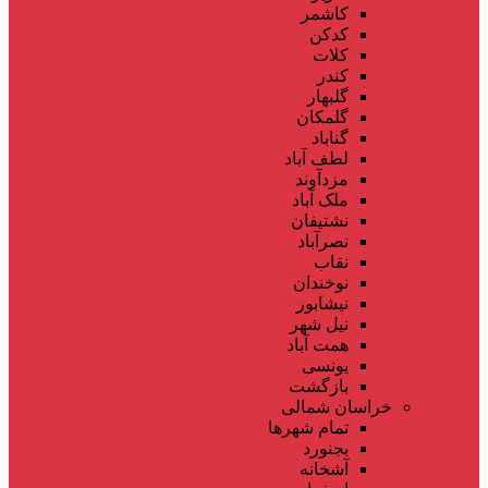
کاشمر
کدکن
کلات
کندر
گلبهار
گلمکان
گناباد
لطف آباد
مزدآوند
ملک آباد
نشتیفان
نصرآباد
نقاب
نوخندان
نیشابور
نیل شهر
همت آباد
یونسی
بازگشت
خراسان شمالی
تمام شهر‌ها
بجنورد
آشخانه