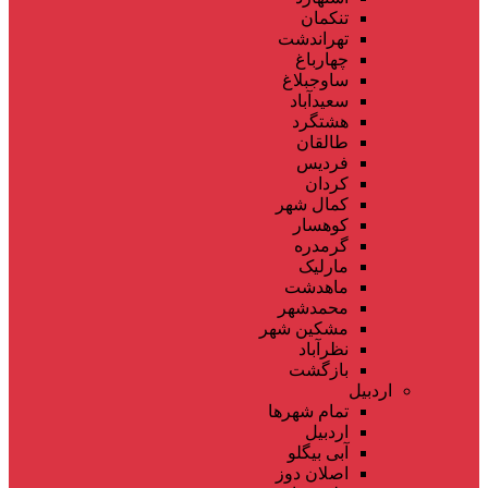
تنکمان
تهراندشت
چهارباغ
ساوجبلاغ
سعیدآباد
هشتگرد
طالقان
فردیس
کردان
کمال شهر
کوهسار
گرمدره
مارلیک
ماهدشت
محمدشهر
مشکین شهر
نظرآباد
بازگشت
اردبیل
تمام شهر‌ها
اردبیل
آبی بیگلو
اصلان دوز