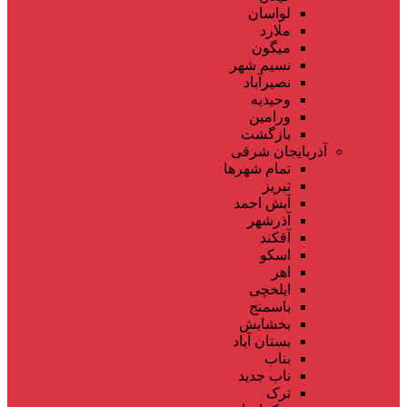
لواسان
ملارد
میگون
نسیم شهر
نصیرآباد
وحیدیه
ورامین
بازگشت
آذربایجان شرقی
تمام شهر‌ها
تبریز
آبش احمد
آذرشهر
آقکند
اسکو
اهر
ایلخچی
باسمنج
بخشایش
بستان آباد
بناب
ناب جدید
ترک