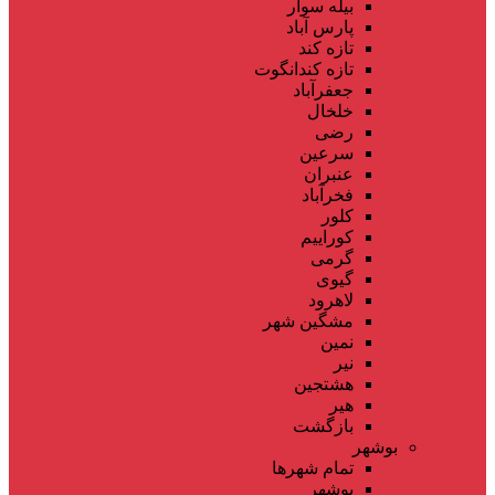
بیله سوار
پارس آباد
تازه کند
تازه کندانگوت
جعفرآباد
خلخال
رضی
سرعین
عنبران
فخرآباد
کلور
کوراییم
گرمی
گیوی
لاهرود
مشگین شهر
نمین
نیر
هشتجین
هیر
بازگشت
بوشهر
تمام شهر‌ها
بوشهر