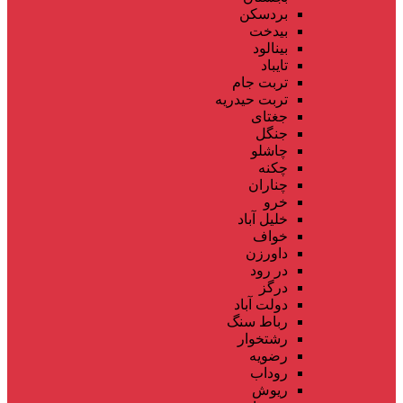
بردسکن
بیدخت
بینالود
تایباد
تربت جام
تربت حیدریه
جغتای
جنگل
چاشلو
چکنه
چناران
خرو
خلیل آباد
خواف
داورزن
در رود
درگز
دولت آباد
رباط سنگ
رشتخوار
رضویه
روداب
ریوش