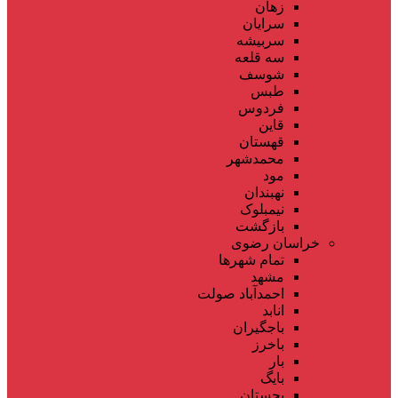
زهان
سرایان
سربیشه
سه قلعه
شوسف
طبس
فردوس
قاین
قهستان
محمدشهر
مود
نهبندان
نیمبلوک
بازگشت
خراسان رضوی
تمام شهر‌ها
مشهد
احمدآباد صولت
انابد
باجگیران
باخرز
بار
بایگ
بجستان