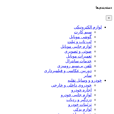
دسته‌بندی‌ها
×
لوازم الکترونیکی
سیم کارت
گوشی موبایل
لپ تاپ و تبلت
لوازم جانبی موبایل
صوتی و تصویری
تعمیرات موبایل
خدمات سانترال
تلفن بی‌سیم رومیزی
دوربین عکاسی و فیلمبرداری
سایر
خودرو و وسایل نقلیه
خودروی داخلی و خارجی
اجاره خودرو
لوازم جانبی خودرو
دزدگیر و ردیاب
تزئینات خودرو
لوازم یدکی