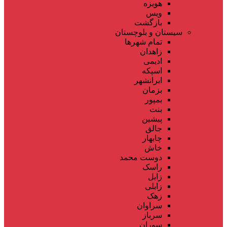
هویزه
ویس
بازگشت
سیستان و بلوچستان
تمام شهر‌ها
زاهدان
ادیمی
اسپکه
ایرانشهر
بزمان
بمپور
بنت
پیشین
جالق
چابهار
خاش
دوست محمد
راسک
زابل
زابلی
زهک
سراوان
سرباز
سوران