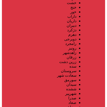
خشت
خنج
خور
داراب
داریان
دبیران
دژکرد
دهرم
دوبرجی
رامجرد
رونیز
زاهدشهر
زرقان
زرین دشت
سده
سروستان
سعادت شهر
سورمق
سیدان
ششده
شهرپیر
صدرا
صغاد