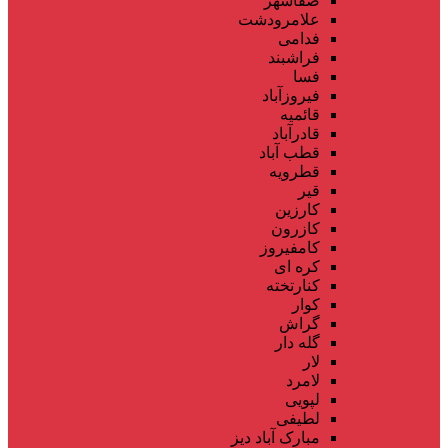
صفاشهر
علامرودشت
فدامی
فراشبند
فسا
فیروزآباد
قائمیه
قادرآباد
قطب آباد
قطرویه
قیر
کارزین
کازرون
کامفیروز
کره ای
کنارتخته
کوار
گراش
گله دار
لار
لامرد
لپویی
لطیفی
مبارک آباد دیز