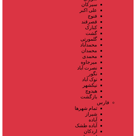
سیرکان
علی اکبر
فنوج
قصرقند
کنارک
گشت
گلمورتی
محمدآباد
محمدان
محمدی
میرجاوه
نصرت آباد
نگور
نوک آباد
نیکشهر
هیدوچ
بازگشت
فارس
تمام شهر‌ها
شیراز
آباده
آباده طشک
اردکان