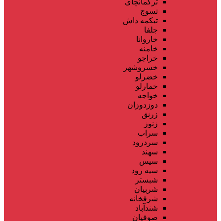
ترکمانچای
تسوج
تیکمه داش
جلفا
خاروانا
خامنه
خراجو
خسروشهر
خضرلو
خمارلو
خواجه
دوزدوزان
زرنق
زنوز
سراب
سردرود
سهند
سیس
سیه رود
شبستر
شربیان
شرفخانه
شندآباد
صوفیان