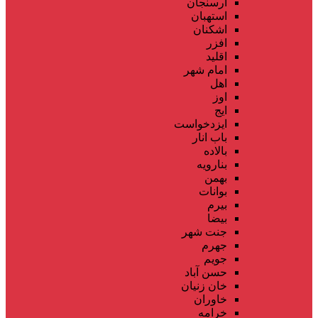
ارسنجان
استهبان
اشکنان
افزر
اقلید
امام شهر
اهل
اوز
ایج
ایزدخواست
باب انار
بالاده
بنارویه
بهمن
بوانات
بیرم
بیضا
جنت شهر
جهرم
جویم
حسن آباد
خان زنیان
خاوران
خرامه