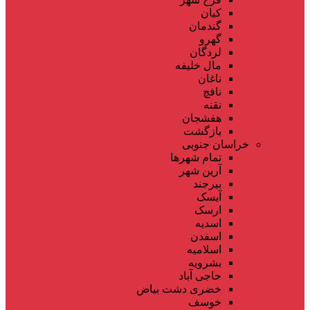
کیان
گندمان
گهرو
لردگان
مال خلیفه
ناغان
نافچ
نقنه
هفشجان
بازگشت
خراسان جنوبی
تمام شهر‌ها
آرین شهر
بیرجند
آیسک
ارسک
اسدیه
اسفدن
اسلامیه
بشرویه
حاجی آباد
خضری دشت بیاض
خوسف