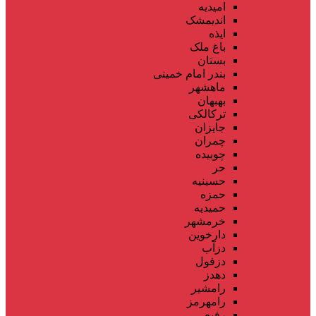
امیدیه
اندیمشک
ایذه
باغ ملک
بستان
بندر امام خمینی
ماهشهر
بهبهان
ترکالکی
جایزان
چمران
چوبیده
حر
حسینیه
حمزه
حمیدیه
خرمشهر
دارخوین
دزآب
دزفول
دهدز
رامشیر
رامهرمز
رفیع