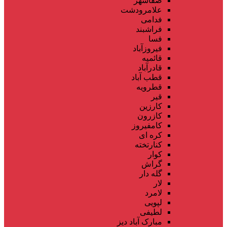
صفاشهر
علامرودشت
فدامی
فراشبند
فسا
فیروزآباد
قائمیه
قادرآباد
قطب آباد
قطرویه
قیر
کارزین
کازرون
کامفیروز
کره ای
کنارتخته
کوار
گراش
گله دار
لار
لامرد
لپویی
لطیفی
مبارک آباد دیز