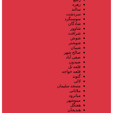
زهره
سالند
سردشت
سوسنگرد
شادگان
شاوور
شرافت
شوش
شوشتر
شیبان
صالح شهر
صفی آباد
صیدون
قلعه تل
قلعه خواجه
گتوند
لالی
مسجد سلیمان
ملاثانی
میانرود
مینوشهر
هفتگل
هندیجان