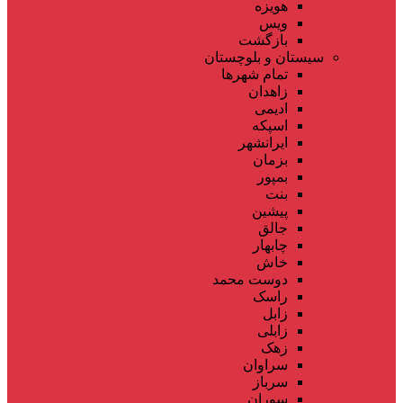
هویزه
ویس
بازگشت
سیستان و بلوچستان
تمام شهر‌ها
زاهدان
ادیمی
اسپکه
ایرانشهر
بزمان
بمپور
بنت
پیشین
جالق
چابهار
خاش
دوست محمد
راسک
زابل
زابلی
زهک
سراوان
سرباز
سوران