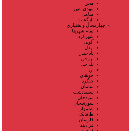
مجن
مهدی شهر
میامی
بازگشت
چهارمحال و بختیاری
تمام شهر‌ها
شهرکرد
آلونی
اردل
باباحیدر
بروجن
بلداجی
بن
جونقان
چلگرد
سامان
سفیددشت
سودجان
سورشجان
شلمزار
طاقانک
فارسان
فرادبنه
فرخ شهر