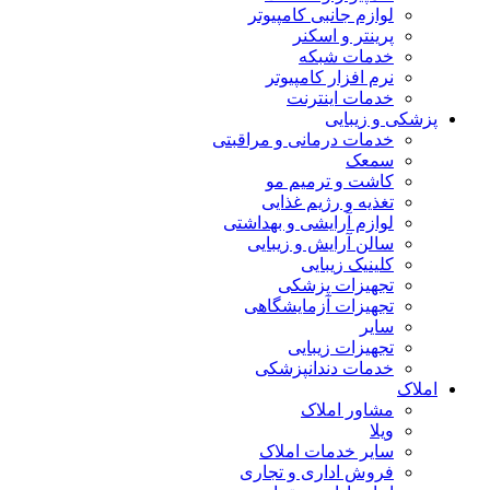
لوازم جانبی کامپیوتر
پرینتر و اسکنر
خدمات شبکه
نرم افزار کامپیوتر
خدمات اینترنت
پزشکی و زیبایی
خدمات درمانی و مراقبتی
سمعک
کاشت و ترمیم مو
تغذیه و رژیم غذایی
لوازم آرایشی و بهداشتی
سالن آرایش و زیبایی
کلینیک زیبایی
تجهیزات پزشکی
تجهیزات آزمایشگاهی
سایر
تجهیزات زیبایی
خدمات دندانپزشکی
املاک
مشاور املاک
ویلا
سایر خدمات املاک
فروش اداری و تجاری