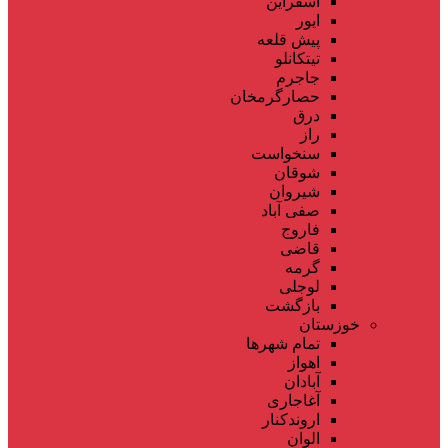
اسفراین
ایور
پیش قلعه
تیتکانلو
جاجرم
حصارگرمخان
درق
راز
سنخواست
شوقان
شیروان
صفی آباد
فاروج
قاضی
گرمه
لوجلی
بازگشت
خوزستان
تمام شهر‌ها
اهواز
آبادان
آغاجاری
اروندکنار
الوان