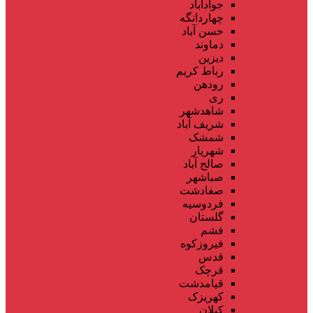
جوادآباد
چهاردانگه
حسن آباد
دماوند
دیزین
رباط کریم
رودهن
ری
شاهدشهر
شریف آباد
شمشک
شهریار
صالح آباد
صباشهر
صفادشت
فردوسیه
گلستان
فشم
فیروزکوه
قدس
قرچک
قیامدشت
کهریزک
کیلان