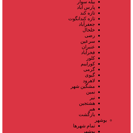
بیله سوار
پارس آباد
تازه کند
تازه کندانگوت
جعفرآباد
خلخال
رضی
سرعین
عنبران
فخرآباد
کلور
کوراییم
گرمی
گیوی
لاهرود
مشگین شهر
نمین
نیر
هشتجین
هیر
بازگشت
بوشهر
تمام شهر‌ها
بوشهر