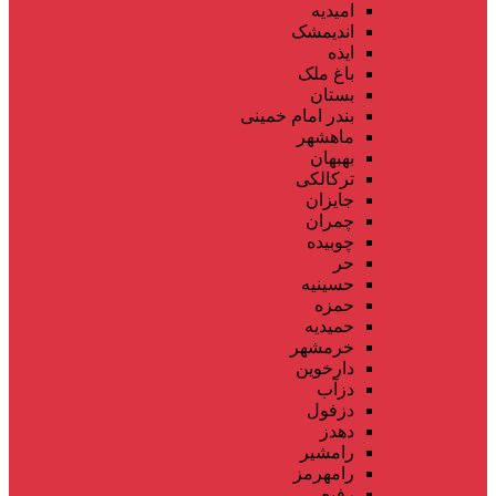
امیدیه
اندیمشک
ایذه
باغ ملک
بستان
بندر امام خمینی
ماهشهر
بهبهان
ترکالکی
جایزان
چمران
چوبیده
حر
حسینیه
حمزه
حمیدیه
خرمشهر
دارخوین
دزآب
دزفول
دهدز
رامشیر
رامهرمز
رفیع