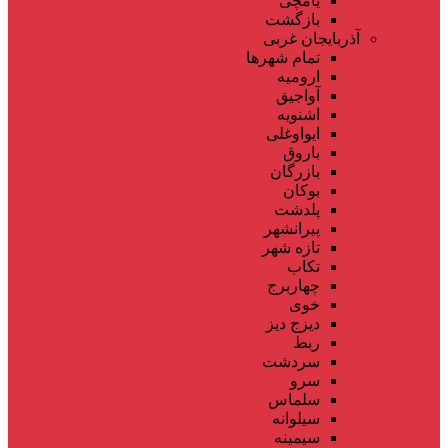
یامچی
بازگشت
آذربایجان غربی
تمام شهر‌ها
ارومیه
آواجیق
اشنویه
ایواوغلی
باروق
بازرگان
بوکان
پلدشت
پیرانشهر
تازه شهر
تکاب
چهاربرج
خوی
دیزج دیز
ربط
سردشت
سرو
سلماس
سیلوانه
سیمینه