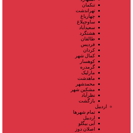
تنکمان
تهراندشت
چهارباغ
ساوجبلاغ
سعیدآباد
هشتگرد
طالقان
فردیس
کردان
کمال شهر
کوهسار
گرمدره
مارلیک
ماهدشت
محمدشهر
مشکین شهر
نظرآباد
بازگشت
اردبیل
تمام شهر‌ها
اردبیل
آبی بیگلو
اصلان دوز