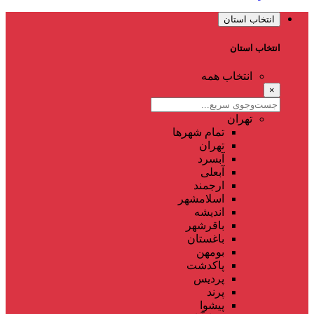
انتخاب استان
انتخاب استان
انتخاب همه
×
تهران
تمام شهر‌ها
تهران
آبسرد
آبعلی
ارجمند
اسلامشهر
اندیشه
باقرشهر
باغستان
بومهن
پاکدشت
پردیس
پرند
پیشوا