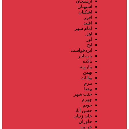
ارسنجان
استهبان
اشکنان
افزر
اقلید
امام شهر
اهل
اوز
ایج
ایزدخواست
باب انار
بالاده
بنارویه
بهمن
بوانات
بیرم
بیضا
جنت شهر
جهرم
جویم
حسن آباد
خان زنیان
خاوران
خرامه