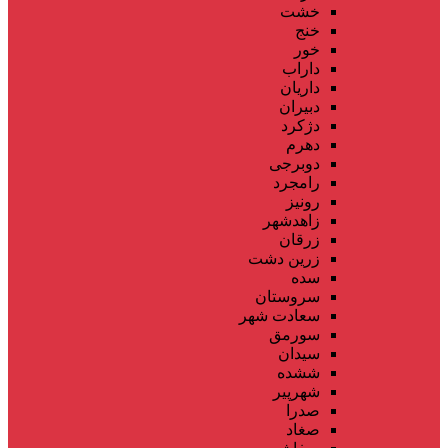
خشت
خنج
خور
داراب
داریان
دبیران
دژکرد
دهرم
دوبرجی
رامجرد
رونیز
زاهدشهر
زرقان
زرین دشت
سده
سروستان
سعادت شهر
سورمق
سیدان
ششده
شهرپیر
صدرا
صغاد