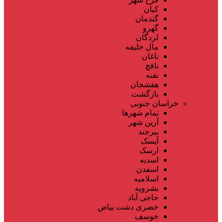
کیان
گندمان
گهرو
لردگان
مال خلیفه
ناغان
نافچ
نقنه
هفشجان
بازگشت
خراسان جنوبی
تمام شهر‌ها
آرین شهر
بیرجند
آیسک
ارسک
اسدیه
اسفدن
اسلامیه
بشرویه
حاجی آباد
خضری دشت بیاض
خوسف