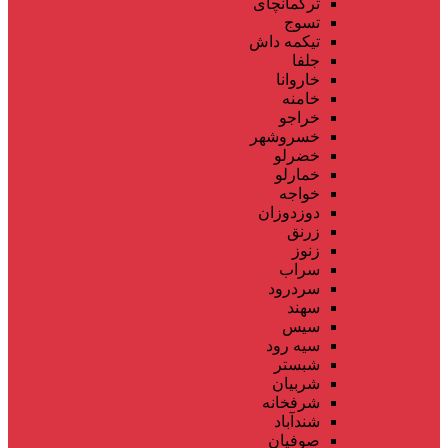
ترکمانچای
تسوج
تیکمه داش
جلفا
خاروانا
خامنه
خراجو
خسروشهر
خضرلو
خمارلو
خواجه
دوزدوزان
زرنق
زنوز
سراب
سردرود
سهند
سیس
سیه رود
شبستر
شربیان
شرفخانه
شندآباد
صوفیان