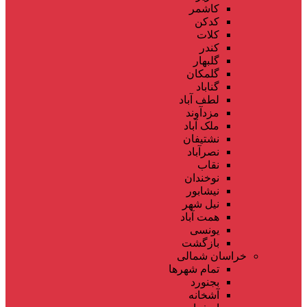
کاشمر
کدکن
کلات
کندر
گلبهار
گلمکان
گناباد
لطف آباد
مزدآوند
ملک آباد
نشتیفان
نصرآباد
نقاب
نوخندان
نیشابور
نیل شهر
همت آباد
یونسی
بازگشت
خراسان شمالی
تمام شهر‌ها
بجنورد
آشخانه