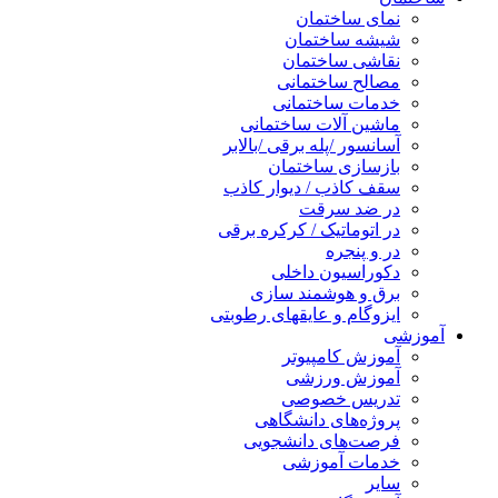
نمای ساختمان
شیشه ساختمان
نقاشی ساختمان
مصالح ساختمانی
خدمات ساختمانی
ماشین آلات ساختمانی
آسانسور /پله برقی /بالابر
بازسازی ساختمان
سقف کاذب / دیوار کاذب
در ضد سرقت
در اتوماتیک / کرکره برقی
در و پنجره
دکوراسیون داخلی
برق و هوشمند سازی
ایزوگام و عایقهای رطوبتی
آموزشی
آموزش کامپیوتر
آموزش ورزشی
تدریس خصوصی
پروژه‌های دانشگاهی
فرصت‌های دانشجویی
خدمات آموزشی
سایر