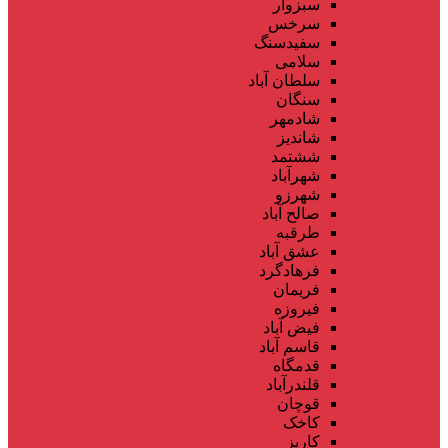
سبزوار
سرخس
سفیدسنگ
سلامی
سلطان آباد
سنگان
شادمهر
شاندیز
ششتمد
شهرآباد
شهرزو
صالح آباد
طرقبه
عشق آباد
فرهادگرد
فریمان
فیروزه
فیض آباد
قاسم آباد
قدمگاه
قلندرآباد
قوچان
کاخک
کاریز