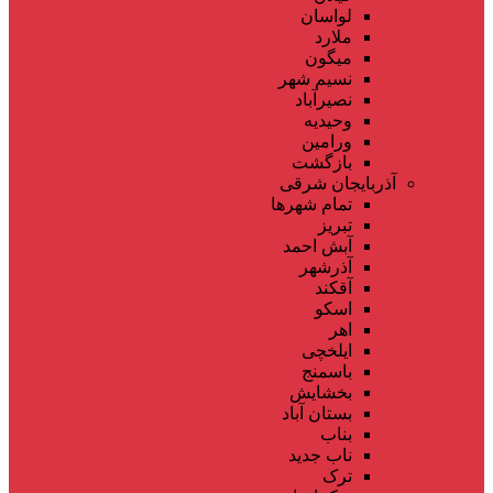
لواسان
ملارد
میگون
نسیم شهر
نصیرآباد
وحیدیه
ورامین
بازگشت
آذربایجان شرقی
تمام شهر‌ها
تبریز
آبش احمد
آذرشهر
آقکند
اسکو
اهر
ایلخچی
باسمنج
بخشایش
بستان آباد
بناب
ناب جدید
ترک