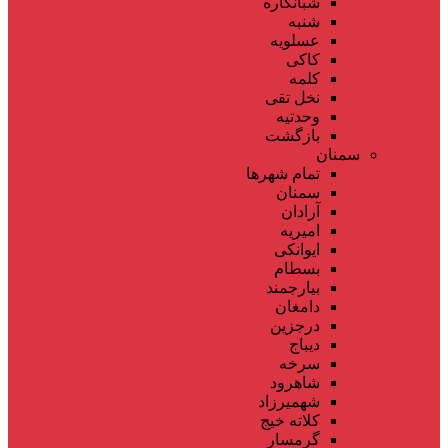
شبانکاره
شنبه
عسلویه
کاکی
کلمه
نخل تقی
وحدتیه
بازگشت
سمنان
تمام شهر‌ها
سمنان
آرادان
امیریه
ایوانکی
بسطام
بیارجمند
دامغان
درجزین
دیباج
سرخه
شاهرود
شهمیرزاد
کلاته خیج
گرمسار