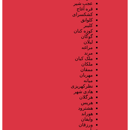
عجب شیر
قره آغاج
کشکسرای
کلوانق
کلیبر
کوزه کنان
گوگان
لیلان
مراغه
مرند
ملک کیان
ملکان
ممقان
مهربان
میانه
نظرکهریزی
هادی شهر
هرگلان
هریس
هشترود
هوراند
وایقان
ورزقان