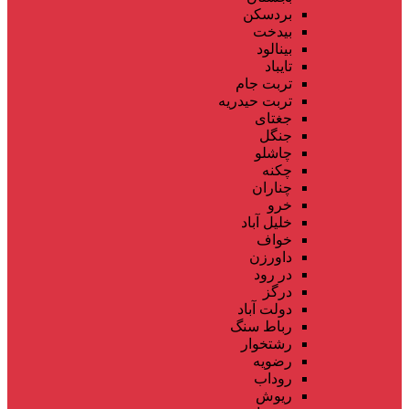
بردسکن
بیدخت
بینالود
تایباد
تربت جام
تربت حیدریه
جغتای
جنگل
چاشلو
چکنه
چناران
خرو
خلیل آباد
خواف
داورزن
در رود
درگز
دولت آباد
رباط سنگ
رشتخوار
رضویه
روداب
ریوش