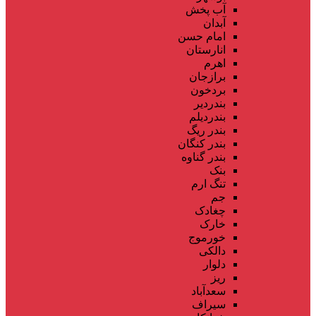
آب پخش
آبدان
امام حسن
انارستان
اهرم
برازجان
بردخون
بندردیر
بندردیلم
بندر ریگ
بندر کنگان
بندر گناوه
بنک
تنگ ارم
جم
چغادک
خارک
خورموج
دالکی
دلوار
ریز
سعدآباد
سیراف