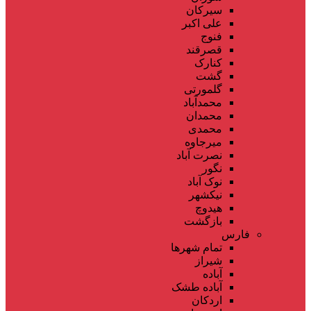
سیرکان
علی اکبر
فنوج
قصرقند
کنارک
گشت
گلمورتی
محمدآباد
محمدان
محمدی
میرجاوه
نصرت آباد
نگور
نوک آباد
نیکشهر
هیدوچ
بازگشت
فارس
تمام شهر‌ها
شیراز
آباده
آباده طشک
اردکان