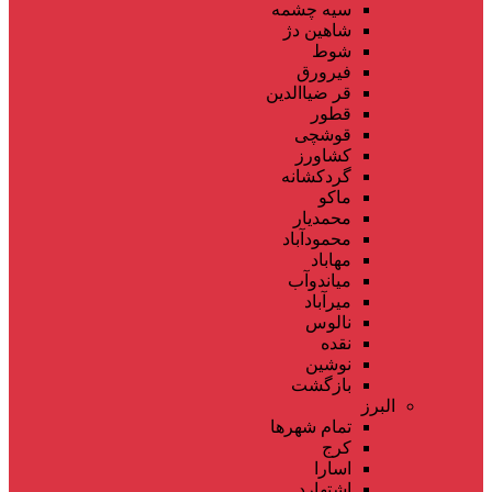
سیه چشمه
شاهین دژ
شوط
فیرورق
قر ضیاالدین
قطور
قوشچی
کشاورز
گردکشانه
ماکو
محمدیار
محمودآباد
مهاباد
میاندوآب
میرآباد
نالوس
نقده
نوشین
بازگشت
البرز
تمام شهر‌ها
کرج
اسارا
اشتهارد