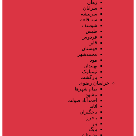
زهان
سرایان
سربیشه
سه قلعه
شوسف
طبس
فردوس
قاین
قهستان
محمدشهر
مود
نهبندان
نیمبلوک
بازگشت
خراسان رضوی
تمام شهر‌ها
مشهد
احمدآباد صولت
انابد
باجگیران
باخرز
بار
بایگ
بجستان