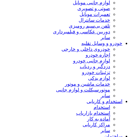
لوازم جانبی موبایل
صوتی و تصویری
تعمیرات موبایل
خدمات سانترال
تلفن بی‌سیم رومیزی
دوربین عکاسی و فیلمبرداری
سایر
خودرو و وسایل نقلیه
خودروی داخلی و خارجی
اجاره خودرو
لوازم جانبی خودرو
دزدگیر و ردیاب
تزئینات خودرو
لوازم یدکی
خدمات ماشین و موتور
موتورسیکلت و لوازم جانبی
سایر
استخدام و کاریابی
استخدام
استخدام بازاریاب
آماده به کار
مراکز کاریابی
سایر
ساختمان