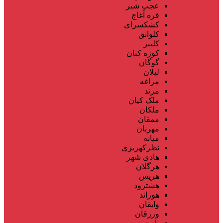
عجب شیر
قره آغاج
کشکسرای
کلوانق
کلیبر
کوزه کنان
گوگان
لیلان
مراغه
مرند
ملک کیان
ملکان
ممقان
مهربان
میانه
نظرکهریزی
هادی شهر
هرگلان
هریس
هشترود
هوراند
وایقان
ورزقان