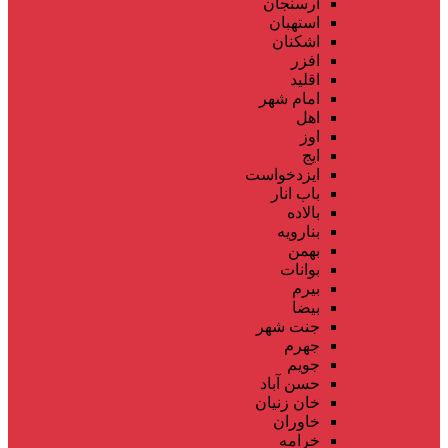
ارسنجان
استهبان
اشکنان
افزر
اقلید
امام شهر
اهل
اوز
ایج
ایزدخواست
باب انار
بالاده
بنارویه
بهمن
بوانات
بیرم
بیضا
جنت شهر
جهرم
جویم
حسن آباد
خان زنیان
خاوران
خرامه