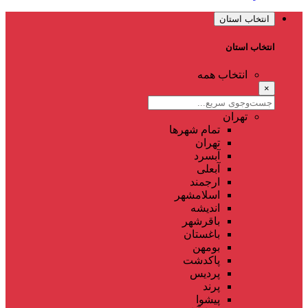
انتخاب استان
انتخاب استان
انتخاب همه
×
تهران
تمام شهر‌ها
تهران
آبسرد
آبعلی
ارجمند
اسلامشهر
اندیشه
باقرشهر
باغستان
بومهن
پاکدشت
پردیس
پرند
پیشوا