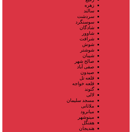
زهره
سالند
سردشت
سوسنگرد
شادگان
شاوور
شرافت
شوش
شوشتر
شیبان
صالح شهر
صفی آباد
صیدون
قلعه تل
قلعه خواجه
گتوند
لالی
مسجد سلیمان
ملاثانی
میانرود
مینوشهر
هفتگل
هندیجان