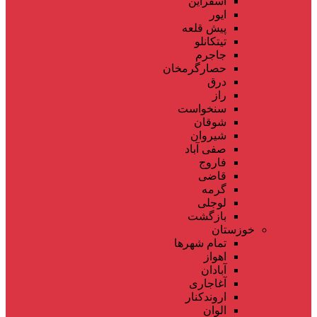
اسفراین
ایور
پیش قلعه
تیتکانلو
جاجرم
حصارگرمخان
درق
راز
سنخواست
شوقان
شیروان
صفی آباد
فاروج
قاضی
گرمه
لوجلی
بازگشت
خوزستان
تمام شهر‌ها
اهواز
آبادان
آغاجاری
اروندکنار
الوان