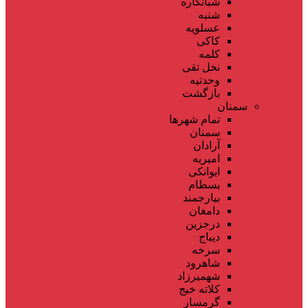
شبانکاره
شنبه
عسلویه
کاکی
کلمه
نخل تقی
وحدتیه
بازگشت
سمنان
تمام شهر‌ها
سمنان
آرادان
امیریه
ایوانکی
بسطام
بیارجمند
دامغان
درجزین
دیباج
سرخه
شاهرود
شهمیرزاد
کلاته خیج
گرمسار