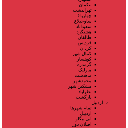
تنکمان
تهراندشت
چهارباغ
ساوجبلاغ
سعیدآباد
هشتگرد
طالقان
فردیس
کردان
کمال شهر
کوهسار
گرمدره
مارلیک
ماهدشت
محمدشهر
مشکین شهر
نظرآباد
بازگشت
اردبیل
تمام شهر‌ها
اردبیل
آبی بیگلو
اصلان دوز