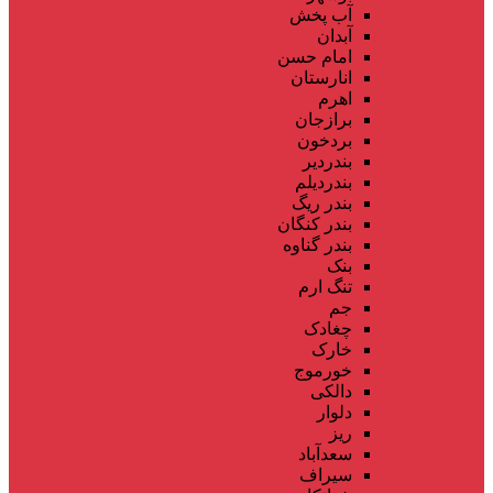
آب پخش
آبدان
امام حسن
انارستان
اهرم
برازجان
بردخون
بندردیر
بندردیلم
بندر ریگ
بندر کنگان
بندر گناوه
بنک
تنگ ارم
جم
چغادک
خارک
خورموج
دالکی
دلوار
ریز
سعدآباد
سیراف