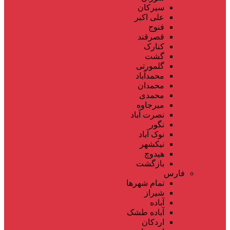
سیرکان
علی اکبر
فنوج
قصرقند
کنارک
گشت
گلمورتی
محمدآباد
محمدان
محمدی
میرجاوه
نصرت آباد
نگور
نوک آباد
نیکشهر
هیدوچ
بازگشت
فارس
تمام شهر‌ها
شیراز
آباده
آباده طشک
اردکان