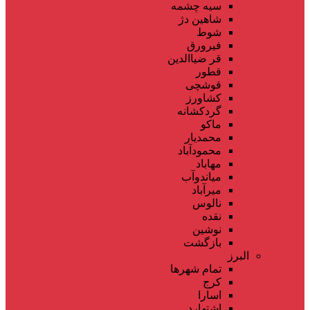
سیه چشمه
شاهین دژ
شوط
فیرورق
قر ضیاالدین
قطور
قوشچی
کشاورز
گردکشانه
ماکو
محمدیار
محمودآباد
مهاباد
میاندوآب
میرآباد
نالوس
نقده
نوشین
بازگشت
البرز
تمام شهر‌ها
کرج
اسارا
اشتهارد