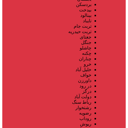
بردسکن
بیدخت
بینالود
تایباد
تربت جام
تربت حیدریه
جغتای
جنگل
چاشلو
چکنه
چناران
خرو
خلیل آباد
خواف
داورزن
در رود
درگز
دولت آباد
رباط سنگ
رشتخوار
رضویه
روداب
ریوش