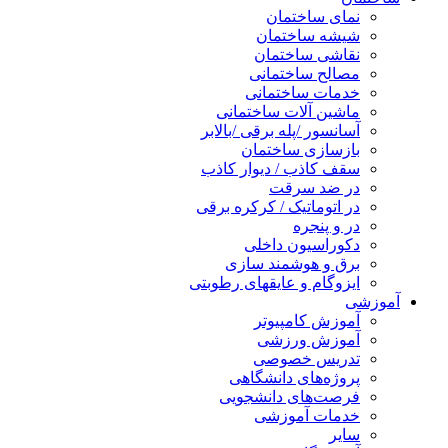
نمای ساختمان
شیشه ساختمان
نقاشی ساختمان
مصالح ساختمانی
خدمات ساختمانی
ماشین آلات ساختمانی
آسانسور /پله برقی /بالابر
بازسازی ساختمان
سقف کاذب / دیوار کاذب
در ضد سرقت
در اتوماتیک / کرکره برقی
در و پنجره
دکوراسیون داخلی
برق و هوشمند سازی
ایزوگام و عایقهای رطوبتی
آموزشی
آموزش کامپیوتر
آموزش ورزشی
تدریس خصوصی
پروژه‌های دانشگاهی
فرصت‌های دانشجویی
خدمات آموزشی
سایر