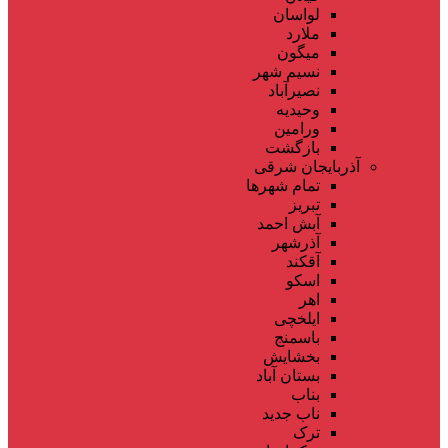
لواسان
ملارد
میگون
نسیم شهر
نصیرآباد
وحیدیه
ورامین
بازگشت
آذربایجان شرقی
تمام شهر‌ها
تبریز
آبش احمد
آذرشهر
آقکند
اسکو
اهر
ایلخچی
باسمنج
بخشایش
بستان آباد
بناب
ناب جدید
ترک