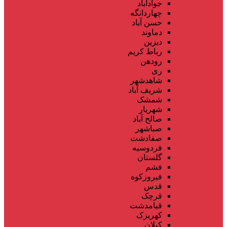
جوادآباد
چهاردانگه
حسن آباد
دماوند
دیزین
رباط کریم
رودهن
ری
شاهدشهر
شریف آباد
شمشک
شهریار
صالح آباد
صباشهر
صفادشت
فردوسیه
گلستان
فشم
فیروزکوه
قدس
قرچک
قیامدشت
کهریزک
کیلان