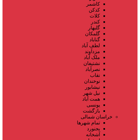
کاشمر
کدکن
کلات
کندر
گلبهار
گلمکان
گناباد
لطف آباد
مزدآوند
ملک آباد
نشتیفان
نصرآباد
نقاب
نوخندان
نیشابور
نیل شهر
همت آباد
یونسی
بازگشت
خراسان شمالی
تمام شهر‌ها
بجنورد
آشخانه