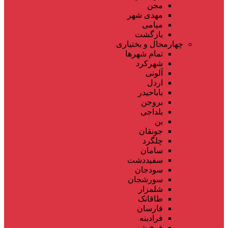
مجن
مهدی شهر
میامی
بازگشت
چهارمحال و بختیاری
تمام شهر‌ها
شهرکرد
آلونی
اردل
باباحیدر
بروجن
بلداجی
بن
جونقان
چلگرد
سامان
سفیددشت
سودجان
سورشجان
شلمزار
طاقانک
فارسان
فرادبنه
فرخ شهر