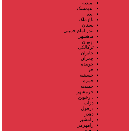
امیدیه
اندیمشک
ایذه
باغ ملک
بستان
بندر امام خمینی
ماهشهر
بهبهان
ترکالکی
جایزان
چمران
چوبیده
حر
حسینیه
حمزه
حمیدیه
خرمشهر
دارخوین
دزآب
دزفول
دهدز
رامشیر
رامهرمز
رفیع