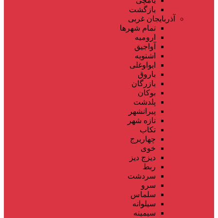
یامچی
بازگشت
آذربایجان غربی
تمام شهر‌ها
ارومیه
آواجیق
اشنویه
ایواوغلی
باروق
بازرگان
بوکان
پلدشت
پیرانشهر
تازه شهر
تکاب
چهاربرج
خوی
دیزج دیز
ربط
سردشت
سرو
سلماس
سیلوانه
سیمینه