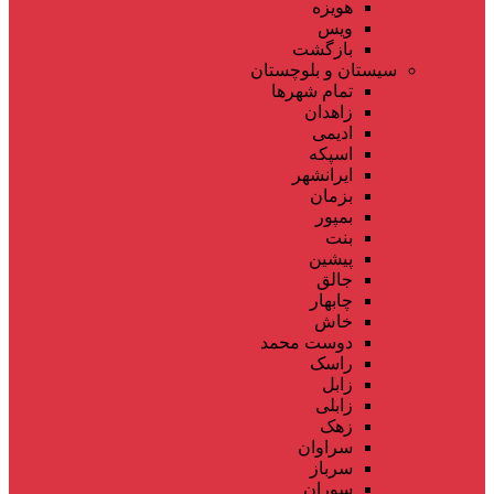
هویزه
ویس
بازگشت
سیستان و بلوچستان
تمام شهر‌ها
زاهدان
ادیمی
اسپکه
ایرانشهر
بزمان
بمپور
بنت
پیشین
جالق
چابهار
خاش
دوست محمد
راسک
زابل
زابلی
زهک
سراوان
سرباز
سوران