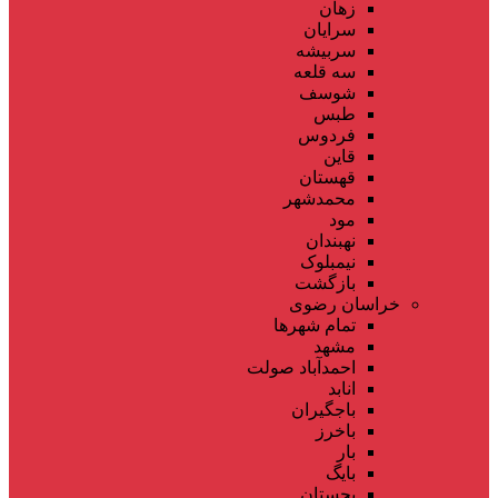
زهان
سرایان
سربیشه
سه قلعه
شوسف
طبس
فردوس
قاین
قهستان
محمدشهر
مود
نهبندان
نیمبلوک
بازگشت
خراسان رضوی
تمام شهر‌ها
مشهد
احمدآباد صولت
انابد
باجگیران
باخرز
بار
بایگ
بجستان