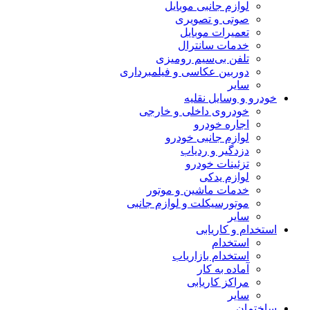
لوازم جانبی موبایل
صوتی و تصویری
تعمیرات موبایل
خدمات سانترال
تلفن بی‌سیم رومیزی
دوربین عکاسی و فیلمبرداری
سایر
خودرو و وسایل نقلیه
خودروی داخلی و خارجی
اجاره خودرو
لوازم جانبی خودرو
دزدگیر و ردیاب
تزئینات خودرو
لوازم یدکی
خدمات ماشین و موتور
موتورسیکلت و لوازم جانبی
سایر
استخدام و کاریابی
استخدام
استخدام بازاریاب
آماده به کار
مراکز کاریابی
سایر
ساختمان