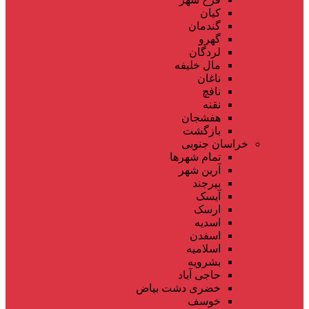
کیان
گندمان
گهرو
لردگان
مال خلیفه
ناغان
نافچ
نقنه
هفشجان
بازگشت
خراسان جنوبی
تمام شهر‌ها
آرین شهر
بیرجند
آیسک
ارسک
اسدیه
اسفدن
اسلامیه
بشرویه
حاجی آباد
خضری دشت بیاض
خوسف