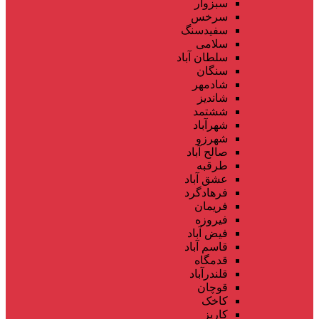
سبزوار
سرخس
سفیدسنگ
سلامی
سلطان آباد
سنگان
شادمهر
شاندیز
ششتمد
شهرآباد
شهرزو
صالح آباد
طرقبه
عشق آباد
فرهادگرد
فریمان
فیروزه
فیض آباد
قاسم آباد
قدمگاه
قلندرآباد
قوچان
کاخک
کاریز