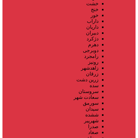
خشت
خنج
خور
داراب
داریان
دبیران
دژکرد
دهرم
دوبرجی
رامجرد
رونیز
زاهدشهر
زرقان
زرین دشت
سده
سروستان
سعادت شهر
سورمق
سیدان
ششده
شهرپیر
صدرا
صغاد