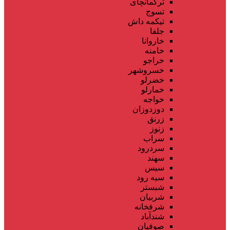
ترکمانچای
تسوج
تیکمه داش
جلفا
خاروانا
خامنه
خراجو
خسروشهر
خضرلو
خمارلو
خواجه
دوزدوزان
زرنق
زنوز
سراب
سردرود
سهند
سیس
سیه رود
شبستر
شربیان
شرفخانه
شندآباد
صوفیان