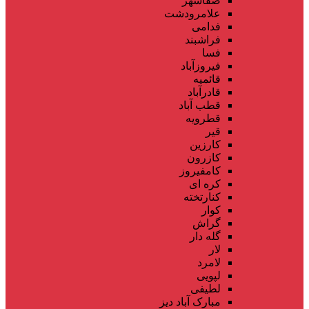
صفاشهر
علامرودشت
فدامی
فراشبند
فسا
فیروزآباد
قائمیه
قادرآباد
قطب آباد
قطرویه
قیر
کارزین
کازرون
کامفیروز
کره ای
کنارتخته
کوار
گراش
گله دار
لار
لامرد
لپویی
لطیفی
مبارک آباد دیز