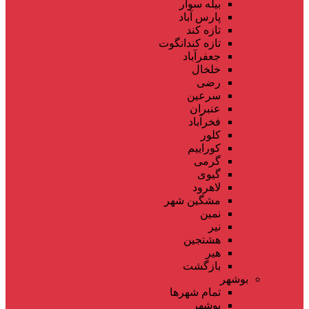
بیله سوار
پارس آباد
تازه کند
تازه کندانگوت
جعفرآباد
خلخال
رضی
سرعین
عنبران
فخرآباد
کلور
کوراییم
گرمی
گیوی
لاهرود
مشگین شهر
نمین
نیر
هشتجین
هیر
بازگشت
بوشهر
تمام شهر‌ها
بوشهر