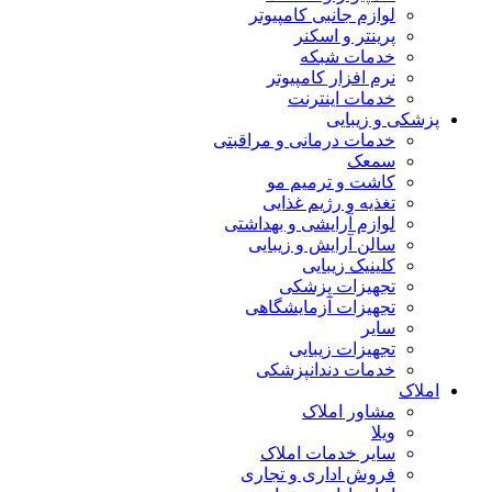
لوازم جانبی کامپیوتر
پرینتر و اسکنر
خدمات شبکه
نرم افزار کامپیوتر
خدمات اینترنت
پزشکی و زیبایی
خدمات درمانی و مراقبتی
سمعک
کاشت و ترمیم مو
تغذیه و رژیم غذایی
لوازم آرایشی و بهداشتی
سالن آرایش و زیبایی
کلینیک زیبایی
تجهیزات پزشکی
تجهیزات آزمایشگاهی
سایر
تجهیزات زیبایی
خدمات دندانپزشکی
املاک
مشاور املاک
ویلا
سایر خدمات املاک
فروش اداری و تجاری