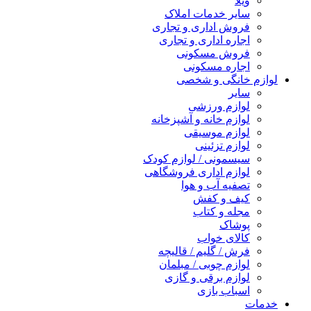
ویلا
سایر خدمات املاک
فروش اداری و تجاری
اجاره اداری و تجاری
فروش مسکونی
اجاره مسکونی
لوازم خانگی و شخصی
سایر
لوازم ورزشی
لوازم خانه و آشپزخانه
لوازم موسیقی
لوازم تزئینی
سیسمونی / لوازم کودک
لوازم اداری فروشگاهی
تصفیه آب و هوا
کیف و کفش
مجله و کتاب
پوشاک
کالای خواب
فرش / گلیم / قالیچه
لوازم چوبی / مبلمان
لوازم برقی و گازی
اسباب بازی
خدمات