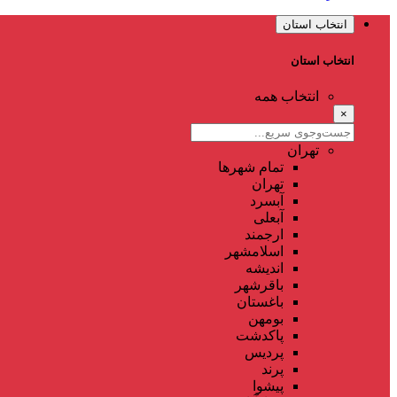
انتخاب استان
انتخاب استان
انتخاب همه
×
تهران
تمام شهر‌ها
تهران
آبسرد
آبعلی
ارجمند
اسلامشهر
اندیشه
باقرشهر
باغستان
بومهن
پاکدشت
پردیس
پرند
پیشوا