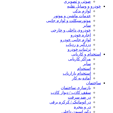
صوتی و تصویری
خودرو و وسایل نقلیه
لوازم یدکی
خدمات ماشین و موتور
موتورسیکلت و لوازم جانبی
سایر
خودروی داخلی و خارجی
اجاره خودرو
لوازم جانبی خودرو
دزدگیر و ردیاب
تزئینات خودرو
استخدام و کاریابی
مراکز کاریابی
سایر
استخدام
استخدام بازاریاب
آماده به کار
ساختمان
بازسازی ساختمان
سقف کاذب / دیوار کاذب
در ضد سرقت
در اتوماتیک / کرکره برقی
در و پنجره
دکوراسیون داخلی