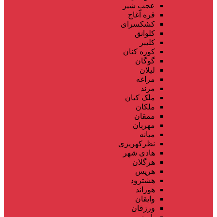
عجب شیر
قره آغاج
کشکسرای
کلوانق
کلیبر
کوزه کنان
گوگان
لیلان
مراغه
مرند
ملک کیان
ملکان
ممقان
مهربان
میانه
نظرکهریزی
هادی شهر
هرگلان
هریس
هشترود
هوراند
وایقان
ورزقان