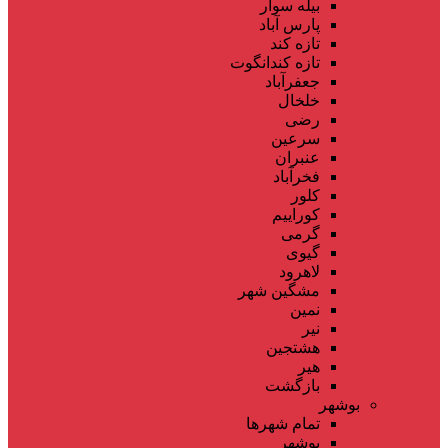
بیله سوار
پارس آباد
تازه کند
تازه کندانگوت
جعفرآباد
خلخال
رضی
سرعین
عنبران
فخرآباد
کلور
کوراییم
گرمی
گیوی
لاهرود
مشگین شهر
نمین
نیر
هشتجین
هیر
بازگشت
بوشهر
تمام شهر‌ها
بوشهر