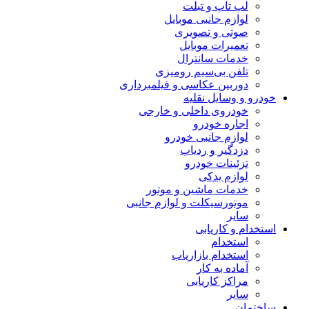
لپ تاپ و تبلت
لوازم جانبی موبایل
صوتی و تصویری
تعمیرات موبایل
خدمات سانترال
تلفن بی‌سیم رومیزی
دوربین عکاسی و فیلمبرداری
خودرو و وسایل نقلیه
خودروی داخلی و خارجی
اجاره خودرو
لوازم جانبی خودرو
دزدگیر و ردیاب
تزئینات خودرو
لوازم یدکی
خدمات ماشین و موتور
موتورسیکلت و لوازم جانبی
سایر
استخدام و کاریابی
استخدام
استخدام بازاریاب
آماده به کار
مراکز کاریابی
سایر
ساختمان