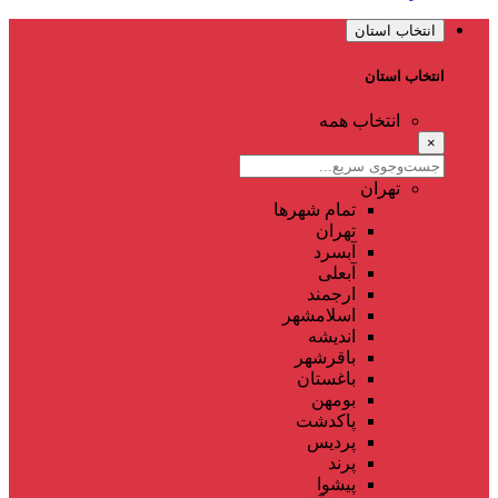
انتخاب استان
انتخاب استان
انتخاب همه
×
تهران
تمام شهر‌ها
تهران
آبسرد
آبعلی
ارجمند
اسلامشهر
اندیشه
باقرشهر
باغستان
بومهن
پاکدشت
پردیس
پرند
پیشوا