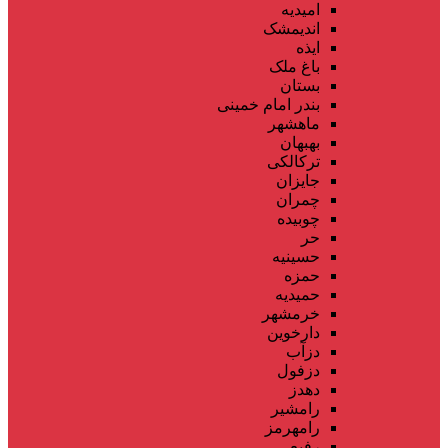
امیدیه
اندیمشک
ایذه
باغ ملک
بستان
بندر امام خمینی
ماهشهر
بهبهان
ترکالکی
جایزان
چمران
چوبیده
حر
حسینیه
حمزه
حمیدیه
خرمشهر
دارخوین
دزآب
دزفول
دهدز
رامشیر
رامهرمز
رفیع