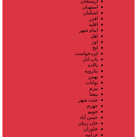
ارسنجان
استهبان
اشکنان
افزر
اقلید
امام شهر
اهل
اوز
ایج
ایزدخواست
باب انار
بالاده
بنارویه
بهمن
بوانات
بیرم
بیضا
جنت شهر
جهرم
جویم
حسن آباد
خان زنیان
خاوران
خرامه