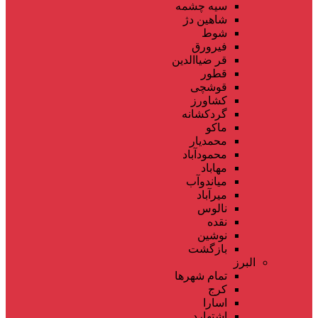
سیه چشمه
شاهین دژ
شوط
فیرورق
قر ضیاالدین
قطور
قوشچی
کشاورز
گردکشانه
ماکو
محمدیار
محمودآباد
مهاباد
میاندوآب
میرآباد
نالوس
نقده
نوشین
بازگشت
البرز
تمام شهر‌ها
کرج
اسارا
اشتهارد