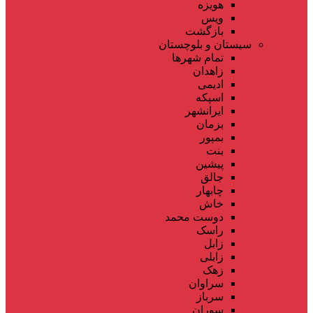
هویزه
ویس
بازگشت
سیستان و بلوچستان
تمام شهر‌ها
زاهدان
ادیمی
اسپکه
ایرانشهر
بزمان
بمپور
بنت
پیشین
جالق
چابهار
خاش
دوست محمد
راسک
زابل
زابلی
زهک
سراوان
سرباز
سوران