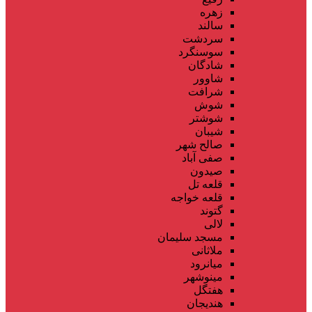
زهره
سالند
سردشت
سوسنگرد
شادگان
شاوور
شرافت
شوش
شوشتر
شیبان
صالح شهر
صفی آباد
صیدون
قلعه تل
قلعه خواجه
گتوند
لالی
مسجد سلیمان
ملاثانی
میانرود
مینوشهر
هفتگل
هندیجان