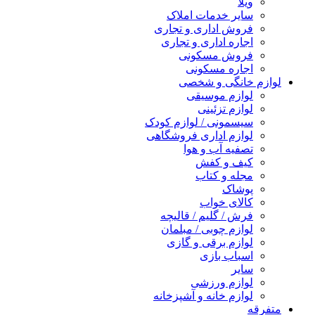
ویلا
سایر خدمات املاک
فروش اداری و تجاری
اجاره اداری و تجاری
فروش مسکونی
اجاره مسکونی
لوازم خانگی و شخصی
لوازم موسیقی
لوازم تزئینی
سیسمونی / لوازم کودک
لوازم اداری فروشگاهی
تصفیه آب و هوا
کیف و کفش
مجله و کتاب
پوشاک
کالای خواب
فرش / گلیم / قالیچه
لوازم چوبی / مبلمان
لوازم برقی و گازی
اسباب بازی
سایر
لوازم ورزشی
لوازم خانه و آشپزخانه
متفرقه