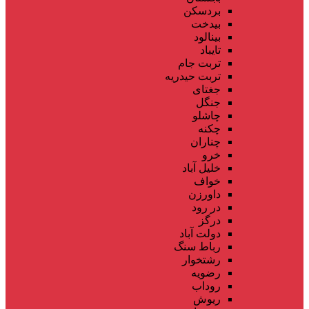
بردسکن
بیدخت
بینالود
تایباد
تربت جام
تربت حیدریه
جغتای
جنگل
چاشلو
چکنه
چناران
خرو
خلیل آباد
خواف
داورزن
در رود
درگز
دولت آباد
رباط سنگ
رشتخوار
رضویه
روداب
ریوش