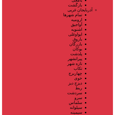
یامچی
بازگشت
آذربایجان غربی
تمام شهر‌ها
ارومیه
آواجیق
اشنویه
ایواوغلی
باروق
بازرگان
بوکان
پلدشت
پیرانشهر
تازه شهر
تکاب
چهاربرج
خوی
دیزج دیز
ربط
سردشت
سرو
سلماس
سیلوانه
سیمینه