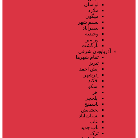
لواسان
ملارد
میگون
نسیم شهر
نصیرآباد
وحیدیه
ورامین
بازگشت
آذربایجان شرقی
تمام شهر‌ها
تبریز
آبش احمد
آذرشهر
آقکند
اسکو
اهر
ایلخچی
باسمنج
بخشایش
بستان آباد
بناب
ناب جدید
ترک