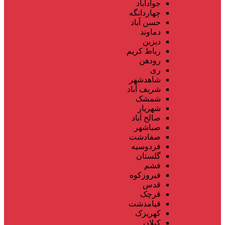
جوادآباد
چهاردانگه
حسن آباد
دماوند
دیزین
رباط کریم
رودهن
ری
شاهدشهر
شریف آباد
شمشک
شهریار
صالح آباد
صباشهر
صفادشت
فردوسیه
گلستان
فشم
فیروزکوه
قدس
قرچک
قیامدشت
کهریزک
کیلان