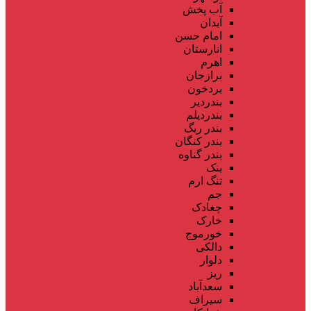
آب پخش
آبدان
امام حسن
انارستان
اهرم
برازجان
بردخون
بندردیر
بندردیلم
بندر ریگ
بندر کنگان
بندر گناوه
بنک
تنگ ارم
جم
چغادک
خارک
خورموج
دالکی
دلوار
ریز
سعدآباد
سیراف