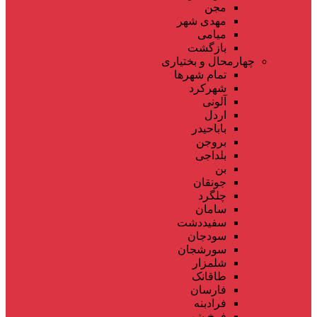
مجن
مهدی شهر
میامی
بازگشت
چهارمحال و بختیاری
تمام شهر‌ها
شهرکرد
آلونی
اردل
باباحیدر
بروجن
بلداجی
بن
جونقان
چلگرد
سامان
سفیددشت
سودجان
سورشجان
شلمزار
طاقانک
فارسان
فرادبنه
فرخ شهر