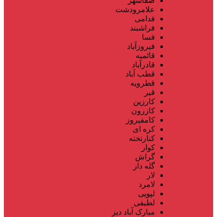
صفاشهر
علامرودشت
فدامی
فراشبند
فسا
فیروزآباد
قائمیه
قادرآباد
قطب آباد
قطرویه
قیر
کارزین
کازرون
کامفیروز
کره ای
کنارتخته
کوار
گراش
گله دار
لار
لامرد
لپویی
لطیفی
مبارک آباد دیز