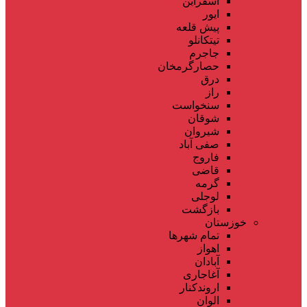
اسفراین
ایور
پیش قلعه
تیتکانلو
جاجرم
حصارگرمخان
درق
راز
سنخواست
شوقان
شیروان
صفی آباد
فاروج
قاضی
گرمه
لوجلی
بازگشت
خوزستان
تمام شهر‌ها
اهواز
آبادان
آغاجاری
اروندکنار
الوان