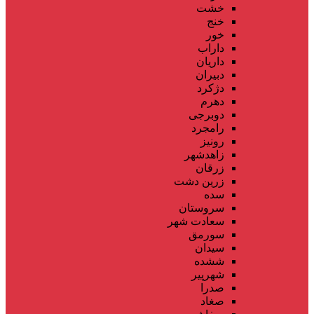
خشت
خنج
خور
داراب
داریان
دبیران
دژکرد
دهرم
دوبرجی
رامجرد
رونیز
زاهدشهر
زرقان
زرین دشت
سده
سروستان
سعادت شهر
سورمق
سیدان
ششده
شهرپیر
صدرا
صغاد