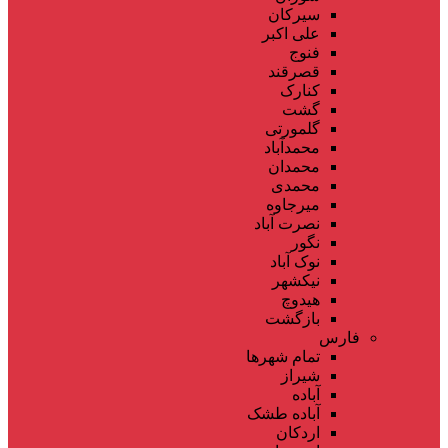
سیرکان
علی اکبر
فنوج
قصرقند
کنارک
گشت
گلمورتی
محمدآباد
محمدان
محمدی
میرجاوه
نصرت آباد
نگور
نوک آباد
نیکشهر
هیدوچ
بازگشت
فارس
تمام شهر‌ها
شیراز
آباده
آباده طشک
اردکان