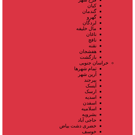
کیان
گندمان
گهرو
لردگان
مال خلیفه
ناغان
نافچ
نقنه
هفشجان
بازگشت
خراسان جنوبی
تمام شهر‌ها
آرین شهر
بیرجند
آیسک
ارسک
اسدیه
اسفدن
اسلامیه
بشرویه
حاجی آباد
خضری دشت بیاض
خوسف