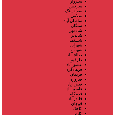
سبزوار
سرخس
سفیدسنگ
سلامی
سلطان آباد
سنگان
شادمهر
شاندیز
ششتمد
شهرآباد
شهرزو
صالح آباد
طرقبه
عشق آباد
فرهادگرد
فریمان
فیروزه
فیض آباد
قاسم آباد
قدمگاه
قلندرآباد
قوچان
کاخک
کاریز