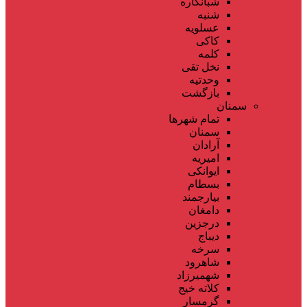
شبانکاره
شنبه
عسلویه
کاکی
کلمه
نخل تقی
وحدتیه
بازگشت
سمنان
تمام شهر‌ها
سمنان
آرادان
امیریه
ایوانکی
بسطام
بیارجمند
دامغان
درجزین
دیباج
سرخه
شاهرود
شهمیرزاد
کلاته خیج
گرمسار