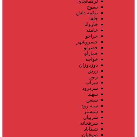
ترکمانچای
تسوج
تیکمه داش
جلفا
خاروانا
خامنه
خراجو
خسروشهر
خضرلو
خمارلو
خواجه
دوزدوزان
زرنق
زنوز
سراب
سردرود
سهند
سیس
سیه رود
شبستر
شربیان
شرفخانه
شندآباد
صوفیان