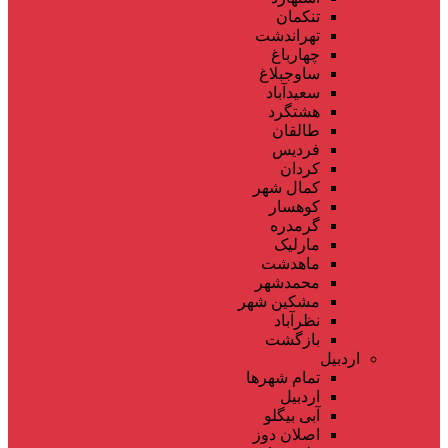
تنکمان
تهراندشت
چهارباغ
ساوجبلاغ
سعیدآباد
هشتگرد
طالقان
فردیس
کردان
کمال شهر
کوهسار
گرمدره
مارلیک
ماهدشت
محمدشهر
مشکین شهر
نظرآباد
بازگشت
اردبیل
تمام شهر‌ها
اردبیل
آبی بیگلو
اصلان دوز