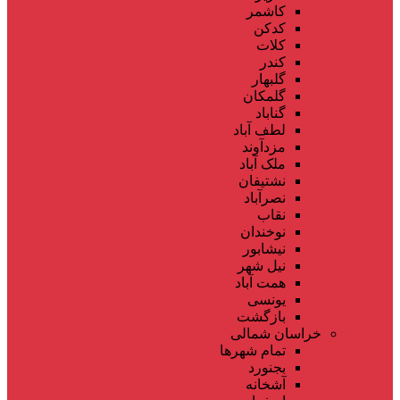
کاشمر
کدکن
کلات
کندر
گلبهار
گلمکان
گناباد
لطف آباد
مزدآوند
ملک آباد
نشتیفان
نصرآباد
نقاب
نوخندان
نیشابور
نیل شهر
همت آباد
یونسی
بازگشت
خراسان شمالی
تمام شهر‌ها
بجنورد
آشخانه