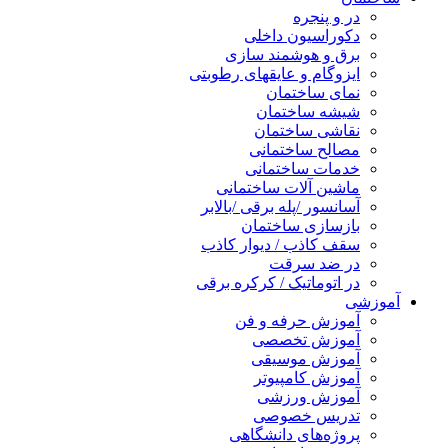
در و پنجره
دکوراسیون داخلی
برق و هوشمند سازی
ایزوگام و عایقهای رطوبتی
نمای ساختمان
شیشه ساختمان
نقاشی ساختمان
مصالح ساختمانی
خدمات ساختمانی
ماشین آلات ساختمانی
آسانسور /پله برقی /بالابر
بازسازی ساختمان
سقف کاذب / دیوار کاذب
در ضد سرقت
در اتوماتیک / کرکره برقی
آموزشی
آموزش حرفه و فن
آموزش تخصصی
آموزش موسیقی
آموزش کامپیوتر
آموزش ورزشی
تدریس خصوصی
پروژه‌های دانشگاهی