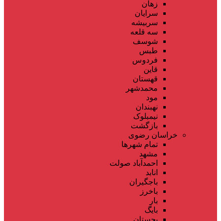
زهان
سرایان
سربیشه
سه قلعه
شوسف
طبس
فردوس
قاین
قهستان
محمدشهر
مود
نهبندان
نیمبلوک
بازگشت
خراسان رضوی
تمام شهر‌ها
مشهد
احمدآباد صولت
انابد
باجگیران
باخرز
بار
بایگ
بجستان