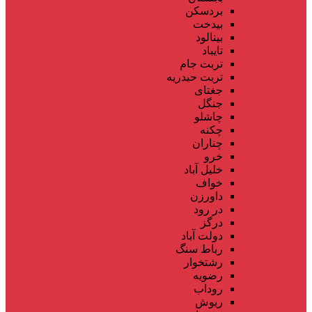
بردسکن
بیدخت
بینالود
تایباد
تربت جام
تربت حیدریه
جغتای
جنگل
چاشلو
چکنه
چناران
خرو
خلیل آباد
خواف
داورزن
در رود
درگز
دولت آباد
رباط سنگ
رشتخوار
رضویه
روداب
ریوش