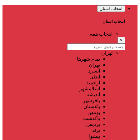
انتخاب استان
انتخاب استان
انتخاب همه
×
تهران
تمام شهر‌ها
تهران
آبسرد
آبعلی
ارجمند
اسلامشهر
اندیشه
باقرشهر
باغستان
بومهن
پاکدشت
پردیس
پرند
پیشوا