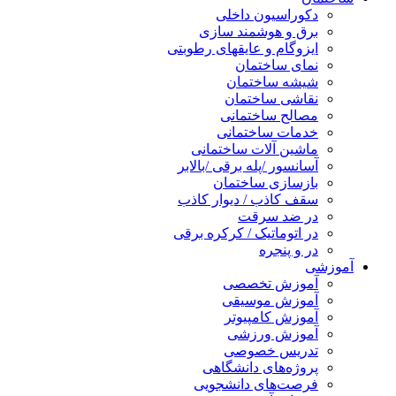
دکوراسیون داخلی
برق و هوشمند سازی
ایزوگام و عایقهای رطوبتی
نمای ساختمان
شیشه ساختمان
نقاشی ساختمان
مصالح ساختمانی
خدمات ساختمانی
ماشین آلات ساختمانی
آسانسور /پله برقی /بالابر
بازسازی ساختمان
سقف کاذب / دیوار کاذب
در ضد سرقت
در اتوماتیک / کرکره برقی
در و پنجره
آموزشی
آموزش تخصصی
آموزش موسیقی
آموزش کامپیوتر
آموزش ورزشی
تدریس خصوصی
پروژه‌های دانشگاهی
فرصت‌های دانشجویی