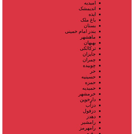
امیدیه
اندیمشک
ایذه
باغ ملک
بستان
بندر امام خمینی
ماهشهر
بهبهان
ترکالکی
جایزان
چمران
چوبیده
حر
حسینیه
حمزه
حمیدیه
خرمشهر
دارخوین
دزآب
دزفول
دهدز
رامشیر
رامهرمز
رفیع