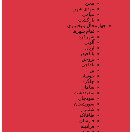
مجن
مهدی شهر
میامی
بازگشت
چهارمحال و بختیاری
تمام شهر‌ها
شهرکرد
آلونی
اردل
باباحیدر
بروجن
بلداجی
بن
جونقان
چلگرد
سامان
سفیددشت
سودجان
سورشجان
شلمزار
طاقانک
فارسان
فرادبنه
فرخ شهر