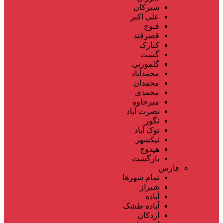
سیرکان
علی اکبر
فنوج
قصرقند
کنارک
گشت
گلمورتی
محمدآباد
محمدان
محمدی
میرجاوه
نصرت آباد
نگور
نوک آباد
نیکشهر
هیدوچ
بازگشت
فارس
تمام شهر‌ها
شیراز
آباده
آباده طشک
اردکان