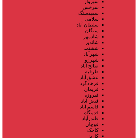
سبزوار
سرخس
سفیدسنگ
سلامی
سلطان آباد
سنگان
شادمهر
شاندیز
ششتمد
شهرآباد
شهرزو
صالح آباد
طرقبه
عشق آباد
فرهادگرد
فریمان
فیروزه
فیض آباد
قاسم آباد
قدمگاه
قلندرآباد
قوچان
کاخک
کاریز