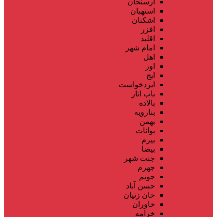
ارسنجان
استهبان
اشکنان
افزر
اقلید
امام شهر
اهل
اوز
ایج
ایزدخواست
باب انار
بالاده
بنارویه
بهمن
بوانات
بیرم
بیضا
جنت شهر
جهرم
جویم
حسن آباد
خان زنیان
خاوران
خرامه