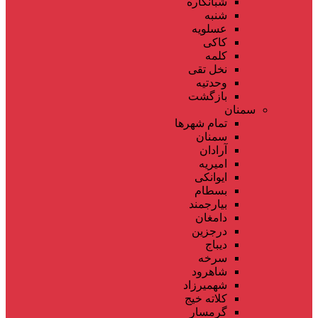
شبانکاره
شنبه
عسلویه
کاکی
کلمه
نخل تقی
وحدتیه
بازگشت
سمنان
تمام شهر‌ها
سمنان
آرادان
امیریه
ایوانکی
بسطام
بیارجمند
دامغان
درجزین
دیباج
سرخه
شاهرود
شهمیرزاد
کلاته خیج
گرمسار