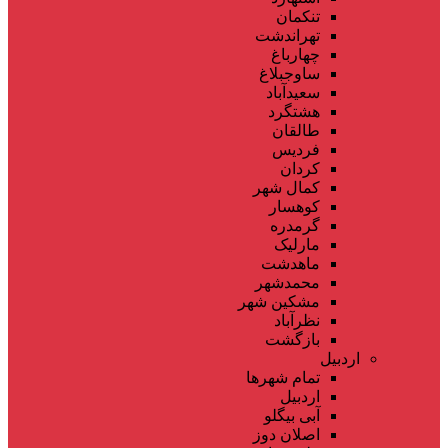
تنکمان
تهراندشت
چهارباغ
ساوجبلاغ
سعیدآباد
هشتگرد
طالقان
فردیس
کردان
کمال شهر
کوهسار
گرمدره
مارلیک
ماهدشت
محمدشهر
مشکین شهر
نظرآباد
بازگشت
اردبیل
تمام شهر‌ها
اردبیل
آبی بیگلو
اصلان دوز