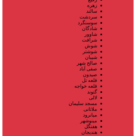
زهره
سالند
سردشت
سوسنگرد
شادگان
شاوور
شرافت
شوش
شوشتر
شیبان
صالح شهر
صفی آباد
صیدون
قلعه تل
قلعه خواجه
گتوند
لالی
مسجد سلیمان
ملاثانی
میانرود
مینوشهر
هفتگل
هندیجان