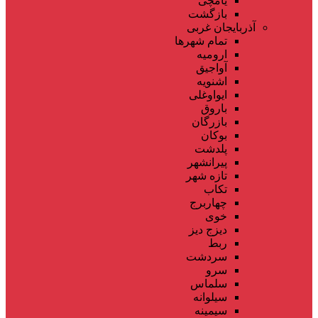
یامچی
بازگشت
آذربایجان غربی
تمام شهر‌ها
ارومیه
آواجیق
اشنویه
ایواوغلی
باروق
بازرگان
بوکان
پلدشت
پیرانشهر
تازه شهر
تکاب
چهاربرج
خوی
دیزج دیز
ربط
سردشت
سرو
سلماس
سیلوانه
سیمینه