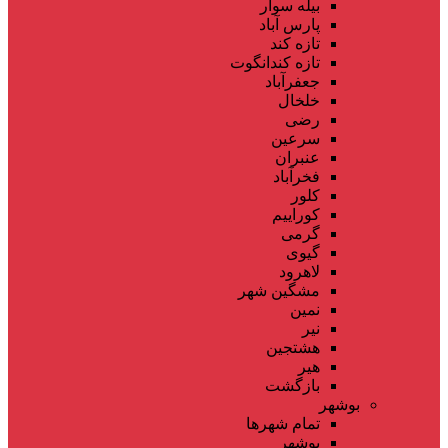
بیله سوار
پارس آباد
تازه کند
تازه کندانگوت
جعفرآباد
خلخال
رضی
سرعین
عنبران
فخرآباد
کلور
کوراییم
گرمی
گیوی
لاهرود
مشگین شهر
نمین
نیر
هشتجین
هیر
بازگشت
بوشهر
تمام شهر‌ها
بوشهر