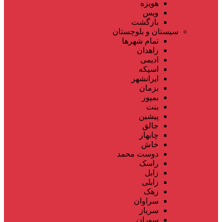
هویزه
ویس
بازگشت
سیستان و بلوچستان
تمام شهر‌ها
زاهدان
ادیمی
اسپکه
ایرانشهر
بزمان
بمپور
بنت
پیشین
جالق
چابهار
خاش
دوست محمد
راسک
زابل
زابلی
زهک
سراوان
سرباز
سوران