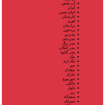
آب پخش
آبدان
امام حسن
انارستان
اهرم
برازجان
بردخون
بندردیر
بندردیلم
بندر ریگ
بندر کنگان
بندر گناوه
بنک
تنگ ارم
جم
چغادک
خارک
خورموج
دالکی
دلوار
ریز
سعدآباد
سیراف