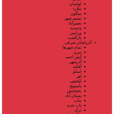
لواسان
ملارد
میگون
نسیم شهر
نصیرآباد
وحیدیه
ورامین
بازگشت
آذربایجان شرقی
تمام شهر‌ها
تبریز
آبش احمد
آذرشهر
آقکند
اسکو
اهر
ایلخچی
باسمنج
بخشایش
بستان آباد
بناب
ناب جدید
ترک