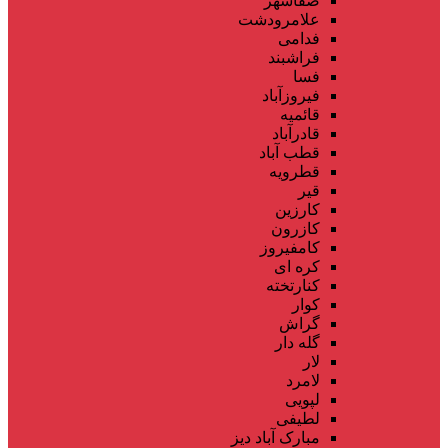
صفاشهر
علامرودشت
فدامی
فراشبند
فسا
فیروزآباد
قائمیه
قادرآباد
قطب آباد
قطرویه
قیر
کارزین
کازرون
کامفیروز
کره ای
کنارتخته
کوار
گراش
گله دار
لار
لامرد
لپویی
لطیفی
مبارک آباد دیز