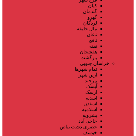
کیان
گندمان
گهرو
لردگان
مال خلیفه
ناغان
نافچ
نقنه
هفشجان
بازگشت
خراسان جنوبی
تمام شهر‌ها
آرین شهر
بیرجند
آیسک
ارسک
اسدیه
اسفدن
اسلامیه
بشرویه
حاجی آباد
خضری دشت بیاض
خوسف