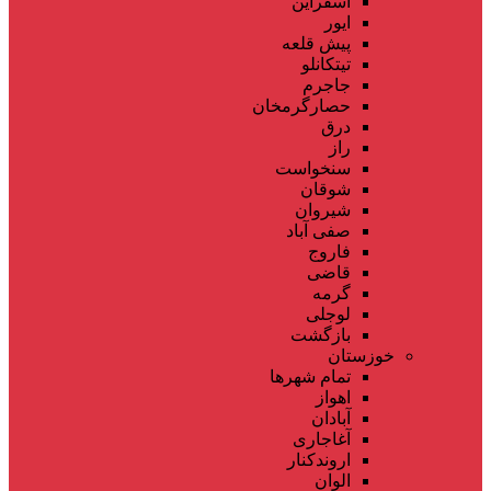
اسفراین
ایور
پیش قلعه
تیتکانلو
جاجرم
حصارگرمخان
درق
راز
سنخواست
شوقان
شیروان
صفی آباد
فاروج
قاضی
گرمه
لوجلی
بازگشت
خوزستان
تمام شهر‌ها
اهواز
آبادان
آغاجاری
اروندکنار
الوان