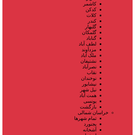
کاشمر
کدکن
کلات
کندر
گلبهار
گلمکان
گناباد
لطف آباد
مزدآوند
ملک آباد
نشتیفان
نصرآباد
نقاب
نوخندان
نیشابور
نیل شهر
همت آباد
یونسی
بازگشت
خراسان شمالی
تمام شهر‌ها
بجنورد
آشخانه