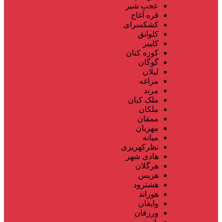
عجب شیر
قره آغاج
کشکسرای
کلوانق
کلیبر
کوزه کنان
گوگان
لیلان
مراغه
مرند
ملک کیان
ملکان
ممقان
مهربان
میانه
نظرکهریزی
هادی شهر
هرگلان
هریس
هشترود
هوراند
وایقان
ورزقان