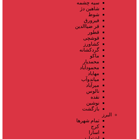
سیه چشمه
شاهین دژ
شوط
فیرورق
قر ضیاالدین
قطور
قوشچی
کشاورز
گردکشانه
ماکو
محمدیار
محمودآباد
مهاباد
میاندوآب
میرآباد
نالوس
نقده
نوشین
بازگشت
البرز
تمام شهر‌ها
کرج
اسارا
اشتهارد