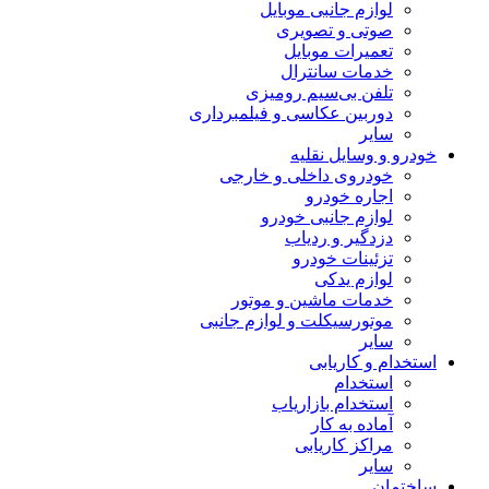
لوازم جانبی موبایل
صوتی و تصویری
تعمیرات موبایل
خدمات سانترال
تلفن بی‌سیم رومیزی
دوربین عکاسی و فیلمبرداری
سایر
خودرو و وسایل نقلیه
خودروی داخلی و خارجی
اجاره خودرو
لوازم جانبی خودرو
دزدگیر و ردیاب
تزئینات خودرو
لوازم یدکی
خدمات ماشین و موتور
موتورسیکلت و لوازم جانبی
سایر
استخدام و کاریابی
استخدام
استخدام بازاریاب
آماده به کار
مراکز کاریابی
سایر
ساختمان