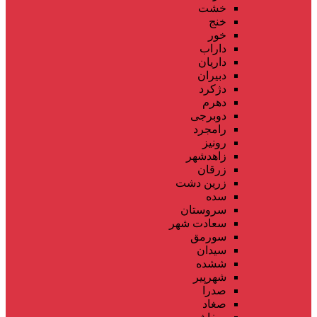
خشت
خنج
خور
داراب
داریان
دبیران
دژکرد
دهرم
دوبرجی
رامجرد
رونیز
زاهدشهر
زرقان
زرین دشت
سده
سروستان
سعادت شهر
سورمق
سیدان
ششده
شهرپیر
صدرا
صغاد