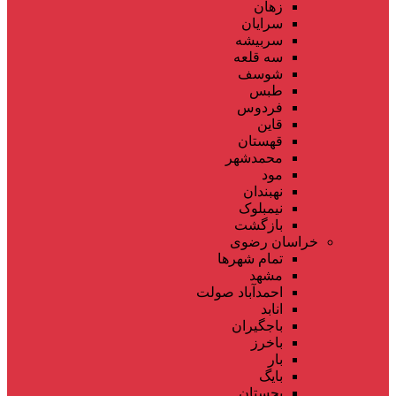
زهان
سرایان
سربیشه
سه قلعه
شوسف
طبس
فردوس
قاین
قهستان
محمدشهر
مود
نهبندان
نیمبلوک
بازگشت
خراسان رضوی
تمام شهر‌ها
مشهد
احمدآباد صولت
انابد
باجگیران
باخرز
بار
بایگ
بجستان