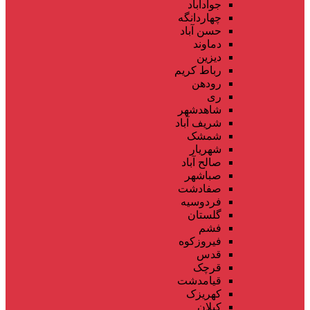
جوادآباد
چهاردانگه
حسن آباد
دماوند
دیزین
رباط کریم
رودهن
ری
شاهدشهر
شریف آباد
شمشک
شهریار
صالح آباد
صباشهر
صفادشت
فردوسیه
گلستان
فشم
فیروزکوه
قدس
قرچک
قیامدشت
کهریزک
کیلان