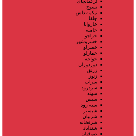
ترکمانچای
تسوج
تیکمه داش
جلفا
خاروانا
خامنه
خراجو
خسروشهر
خضرلو
خمارلو
خواجه
دوزدوزان
زرنق
زنوز
سراب
سردرود
سهند
سیس
سیه رود
شبستر
شربیان
شرفخانه
شندآباد
صوفیان