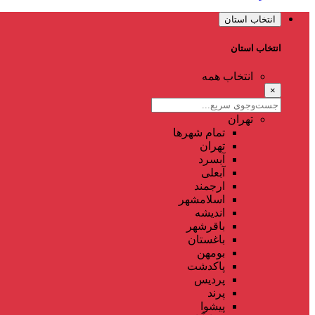
انتخاب استان
انتخاب استان
انتخاب همه
×
تهران
تمام شهر‌ها
تهران
آبسرد
آبعلی
ارجمند
اسلامشهر
اندیشه
باقرشهر
باغستان
بومهن
پاکدشت
پردیس
پرند
پیشوا