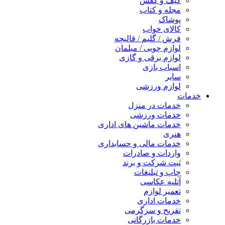
کیف و کفش
مجله و کتاب
پوشاک
کالای خواب
فرش / گلیم / قالیچه
لوازم چوبی / مبلمان
لوازم برقی و گازی
اسباب بازی
سایر
لوازم ورزشی
خدمات
خدمات در منزل
خدمات ورزشی
خدمات ماشین های اداری
هنری
خدمات مالی و حسابداری
واردات و صادرات
ثبت شرکت و برند
چاپ و تبلیغات
آتلیه عکاسی
تعمیر لوازم
خدمات اداری
تفریح و سرگرمی
خدمات بازرگانی