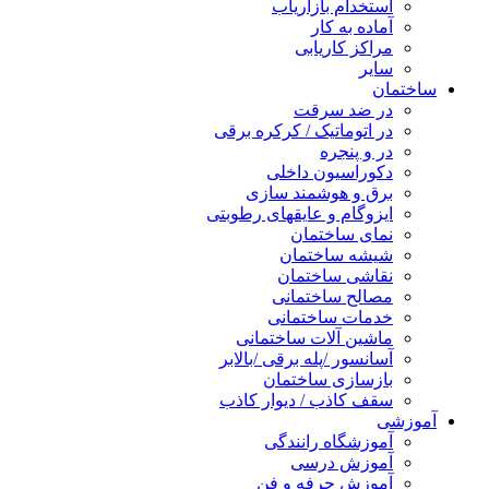
استخدام بازاریاب
آماده به کار
مراکز کاریابی
سایر
ساختمان
در ضد سرقت
در اتوماتیک / کرکره برقی
در و پنجره
دکوراسیون داخلی
برق و هوشمند سازی
ایزوگام و عایقهای رطوبتی
نمای ساختمان
شیشه ساختمان
نقاشی ساختمان
مصالح ساختمانی
خدمات ساختمانی
ماشین آلات ساختمانی
آسانسور /پله برقی /بالابر
بازسازی ساختمان
سقف کاذب / دیوار کاذب
آموزشی
آموزشگاه رانندگی
آموزش درسی
آموزش حرفه و فن