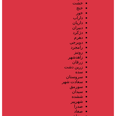
خشت
خنج
خور
داراب
داریان
دبیران
دژکرد
دهرم
دوبرجی
رامجرد
رونیز
زاهدشهر
زرقان
زرین دشت
سده
سروستان
سعادت شهر
سورمق
سیدان
ششده
شهرپیر
صدرا
صغاد