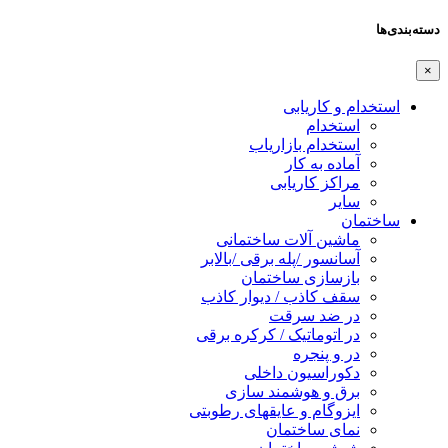
دسته‌بندی‌ها
×
استخدام و کاریابی
استخدام
استخدام بازاریاب
آماده به کار
مراکز کاریابی
سایر
ساختمان
ماشین آلات ساختمانی
آسانسور /پله برقی /بالابر
بازسازی ساختمان
سقف کاذب / دیوار کاذب
در ضد سرقت
در اتوماتیک / کرکره برقی
در و پنجره
دکوراسیون داخلی
برق و هوشمند سازی
ایزوگام و عایقهای رطوبتی
نمای ساختمان