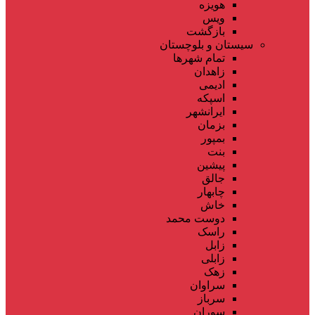
هویزه
ویس
بازگشت
سیستان و بلوچستان
تمام شهر‌ها
زاهدان
ادیمی
اسپکه
ایرانشهر
بزمان
بمپور
بنت
پیشین
جالق
چابهار
خاش
دوست محمد
راسک
زابل
زابلی
زهک
سراوان
سرباز
سوران