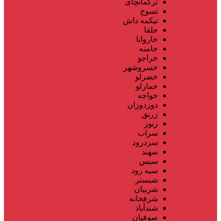
ترکمانچای
تسوج
تیکمه داش
جلفا
خاروانا
خامنه
خراجو
خسروشهر
خضرلو
خمارلو
خواجه
دوزدوزان
زرنق
زنوز
سراب
سردرود
سهند
سیس
سیه رود
شبستر
شربیان
شرفخانه
شندآباد
صوفیان