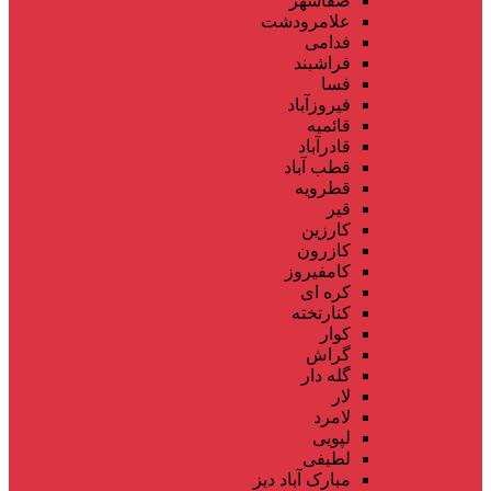
صفاشهر
علامرودشت
فدامی
فراشبند
فسا
فیروزآباد
قائمیه
قادرآباد
قطب آباد
قطرویه
قیر
کارزین
کازرون
کامفیروز
کره ای
کنارتخته
کوار
گراش
گله دار
لار
لامرد
لپویی
لطیفی
مبارک آباد دیز