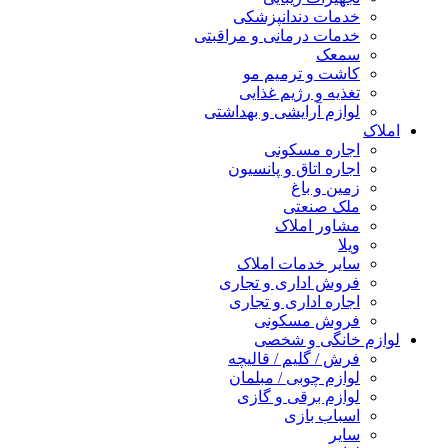
خدمات دندانپزشکی
خدمات درمانی و مراقبتی
سمعک
کاشت و ترمیم مو
تغذیه و رژیم غذایی
لوازم آرایشی و بهداشتی
املاک
اجاره مسکونی
اجاره اتاق و پانسیون
زمین و باغ
ملک صنعتی
مشاور املاک
ویلا
سایر خدمات املاک
فروش اداری و تجاری
اجاره اداری و تجاری
فروش مسکونی
لوازم خانگی و شخصی
فرش / گلیم / قالیچه
لوازم چوبی / مبلمان
لوازم برقی و گازی
اسباب بازی
سایر