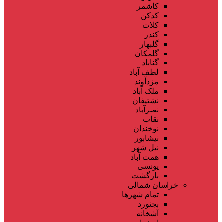
کاشمر
کدکن
کلات
کندر
گلبهار
گلمکان
گناباد
لطف آباد
مزدآوند
ملک آباد
نشتیفان
نصرآباد
نقاب
نوخندان
نیشابور
نیل شهر
همت آباد
یونسی
بازگشت
خراسان شمالی
تمام شهر‌ها
بجنورد
آشخانه