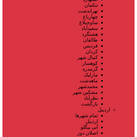
تنکمان
تهراندشت
چهارباغ
ساوجبلاغ
سعیدآباد
هشتگرد
طالقان
فردیس
کردان
کمال شهر
کوهسار
گرمدره
مارلیک
ماهدشت
محمدشهر
مشکین شهر
نظرآباد
بازگشت
اردبیل
تمام شهر‌ها
اردبیل
آبی بیگلو
اصلان دوز