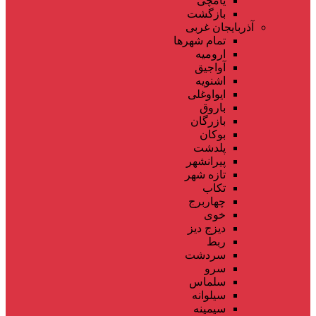
یامچی
بازگشت
آذربایجان غربی
تمام شهر‌ها
ارومیه
آواجیق
اشنویه
ایواوغلی
باروق
بازرگان
بوکان
پلدشت
پیرانشهر
تازه شهر
تکاب
چهاربرج
خوی
دیزج دیز
ربط
سردشت
سرو
سلماس
سیلوانه
سیمینه