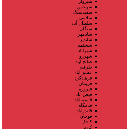
سبزوار
سرخس
سفیدسنگ
سلامی
سلطان آباد
سنگان
شادمهر
شاندیز
ششتمد
شهرآباد
شهرزو
صالح آباد
طرقبه
عشق آباد
فرهادگرد
فریمان
فیروزه
فیض آباد
قاسم آباد
قدمگاه
قلندرآباد
قوچان
کاخک
کاریز