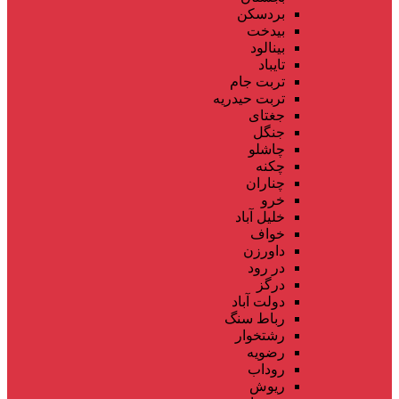
بردسکن
بیدخت
بینالود
تایباد
تربت جام
تربت حیدریه
جغتای
جنگل
چاشلو
چکنه
چناران
خرو
خلیل آباد
خواف
داورزن
در رود
درگز
دولت آباد
رباط سنگ
رشتخوار
رضویه
روداب
ریوش