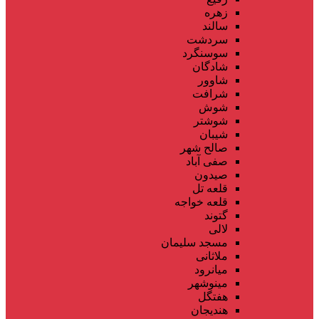
زهره
سالند
سردشت
سوسنگرد
شادگان
شاوور
شرافت
شوش
شوشتر
شیبان
صالح شهر
صفی آباد
صیدون
قلعه تل
قلعه خواجه
گتوند
لالی
مسجد سلیمان
ملاثانی
میانرود
مینوشهر
هفتگل
هندیجان