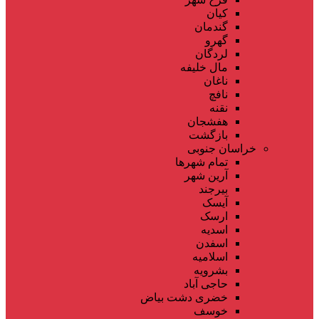
کیان
گندمان
گهرو
لردگان
مال خلیفه
ناغان
نافچ
نقنه
هفشجان
بازگشت
خراسان جنوبی
تمام شهر‌ها
آرین شهر
بیرجند
آیسک
ارسک
اسدیه
اسفدن
اسلامیه
بشرویه
حاجی آباد
خضری دشت بیاض
خوسف