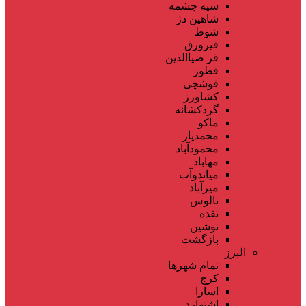
سیه چشمه
شاهین دژ
شوط
فیرورق
قر ضیاالدین
قطور
قوشچی
کشاورز
گردکشانه
ماکو
محمدیار
محمودآباد
مهاباد
میاندوآب
میرآباد
نالوس
نقده
نوشین
بازگشت
البرز
تمام شهر‌ها
کرج
اسارا
اشتهارد