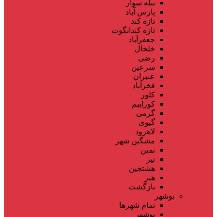
بیله سوار
پارس آباد
تازه کند
تازه کندانگوت
جعفرآباد
خلخال
رضی
سرعین
عنبران
فخرآباد
کلور
کوراییم
گرمی
گیوی
لاهرود
مشگین شهر
نمین
نیر
هشتجین
هیر
بازگشت
بوشهر
تمام شهر‌ها
بوشهر