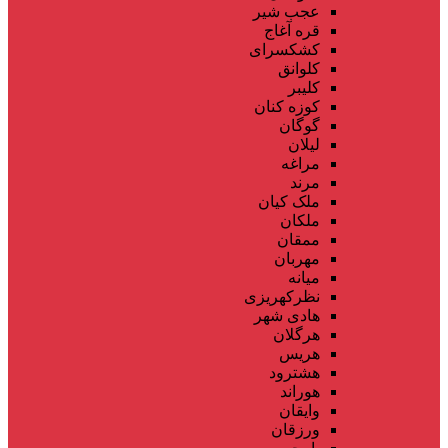
عجب شیر
قره آغاج
کشکسرای
کلوانق
کلیبر
کوزه کنان
گوگان
لیلان
مراغه
مرند
ملک کیان
ملکان
ممقان
مهربان
میانه
نظرکهریزی
هادی شهر
هرگلان
هریس
هشترود
هوراند
وایقان
ورزقان