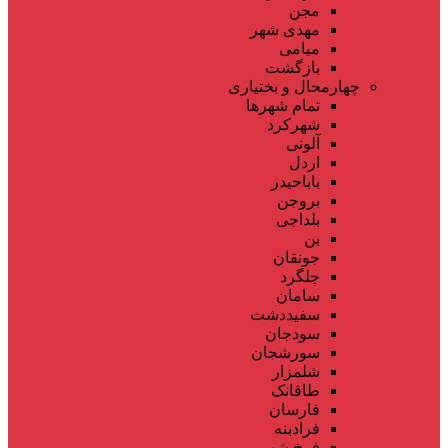
مجن
مهدی شهر
میامی
بازگشت
چهارمحال و بختیاری
تمام شهر‌ها
شهرکرد
آلونی
اردل
باباحیدر
بروجن
بلداجی
بن
جونقان
چلگرد
سامان
سفیددشت
سودجان
سورشجان
شلمزار
طاقانک
فارسان
فرادبنه
فرخ شهر