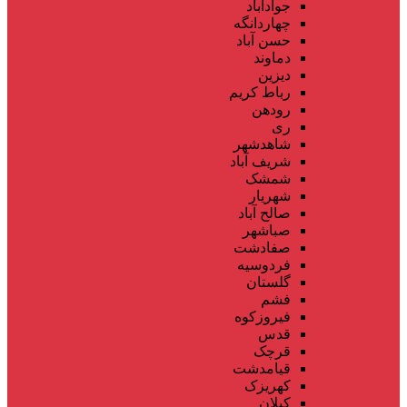
جوادآباد
چهاردانگه
حسن آباد
دماوند
دیزین
رباط کریم
رودهن
ری
شاهدشهر
شریف آباد
شمشک
شهریار
صالح آباد
صباشهر
صفادشت
فردوسیه
گلستان
فشم
فیروزکوه
قدس
قرچک
قیامدشت
کهریزک
کیلان