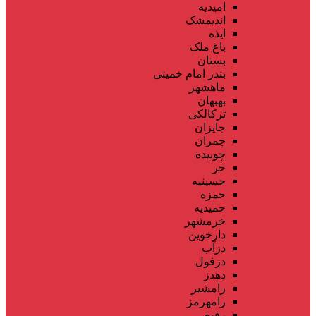
امیدیه
اندیمشک
ایذه
باغ ملک
بستان
بندر امام خمینی
ماهشهر
بهبهان
ترکالکی
جایزان
چمران
چوبیده
حر
حسینیه
حمزه
حمیدیه
خرمشهر
دارخوین
دزآب
دزفول
دهدز
رامشیر
رامهرمز
رفیع