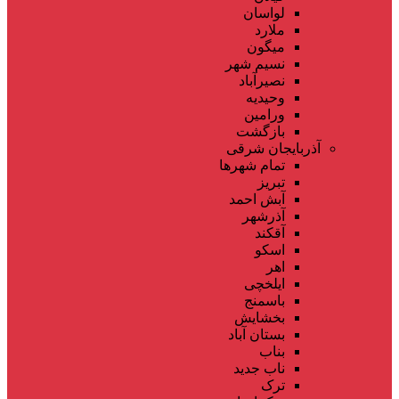
لواسان
ملارد
میگون
نسیم شهر
نصیرآباد
وحیدیه
ورامین
بازگشت
آذربایجان شرقی
تمام شهر‌ها
تبریز
آبش احمد
آذرشهر
آقکند
اسکو
اهر
ایلخچی
باسمنج
بخشایش
بستان آباد
بناب
ناب جدید
ترک