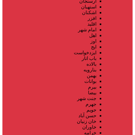
ارسنجان
استهبان
اشکنان
افزر
اقلید
امام شهر
اهل
اوز
ایج
ایزدخواست
باب انار
بالاده
بنارویه
بهمن
بوانات
بیرم
بیضا
جنت شهر
جهرم
جویم
حسن آباد
خان زنیان
خاوران
خرامه