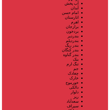
آب پخش
آبدان
امام حسن
انارستان
اهرم
برازجان
بردخون
بندردیر
بندردیلم
بندر ریگ
بندر کنگان
بندر گناوه
بنک
تنگ ارم
جم
چغادک
خارک
خورموج
دالکی
دلوار
ریز
سعدآباد
سیراف