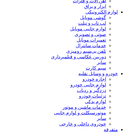
آهن آلات و فلزات
ابزار و یراق
لوازم الکترونیکی
گوشی موبایل
لپ تاپ و تبلت
لوازم جانبی موبایل
صوتی و تصویری
تعمیرات موبایل
خدمات سانترال
تلفن بی‌سیم رومیزی
دوربین عکاسی و فیلمبرداری
سایر
سیم کارت
خودرو و وسایل نقلیه
اجاره خودرو
لوازم جانبی خودرو
دزدگیر و ردیاب
تزئینات خودرو
لوازم یدکی
خدمات ماشین و موتور
موتورسیکلت و لوازم جانبی
سایر
خودروی داخلی و خارجی
متفرقه