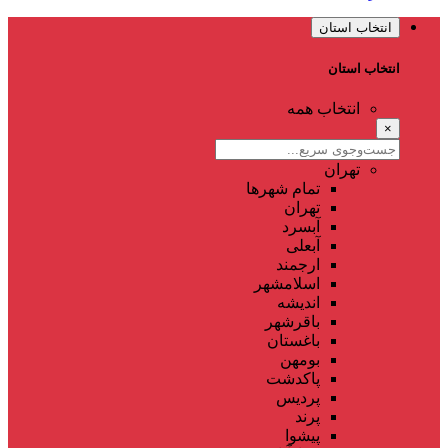
انتخاب استان
انتخاب استان
انتخاب همه
×
تهران
تمام شهر‌ها
تهران
آبسرد
آبعلی
ارجمند
اسلامشهر
اندیشه
باقرشهر
باغستان
بومهن
پاکدشت
پردیس
پرند
پیشوا