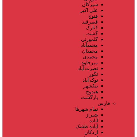
سیرکان
علی اکبر
فنوج
قصرقند
کنارک
گشت
گلمورتی
محمدآباد
محمدان
محمدی
میرجاوه
نصرت آباد
نگور
نوک آباد
نیکشهر
هیدوچ
بازگشت
فارس
تمام شهر‌ها
شیراز
آباده
آباده طشک
اردکان