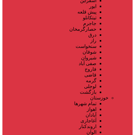
اسفراین
ایور
پیش قلعه
تیتکانلو
جاجرم
حصارگرمخان
درق
راز
سنخواست
شوقان
شیروان
صفی آباد
فاروج
قاضی
گرمه
لوجلی
بازگشت
خوزستان
تمام شهر‌ها
اهواز
آبادان
آغاجاری
اروندکنار
الوان