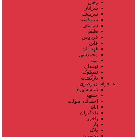
زهان
سرایان
سربیشه
سه قلعه
شوسف
طبس
فردوس
قاین
قهستان
محمدشهر
مود
نهبندان
نیمبلوک
بازگشت
خراسان رضوی
تمام شهر‌ها
مشهد
احمدآباد صولت
انابد
باجگیران
باخرز
بار
بایگ
بجستان