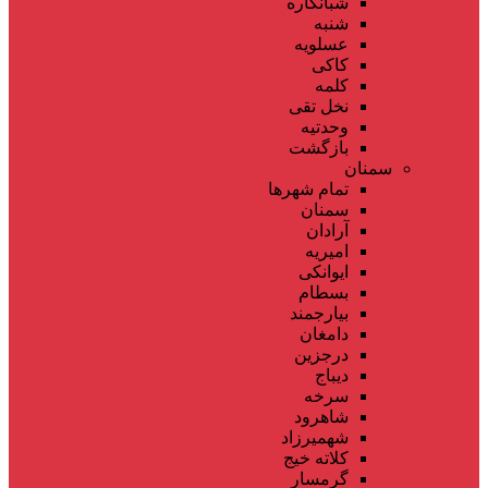
شبانکاره
شنبه
عسلویه
کاکی
کلمه
نخل تقی
وحدتیه
بازگشت
سمنان
تمام شهر‌ها
سمنان
آرادان
امیریه
ایوانکی
بسطام
بیارجمند
دامغان
درجزین
دیباج
سرخه
شاهرود
شهمیرزاد
کلاته خیج
گرمسار