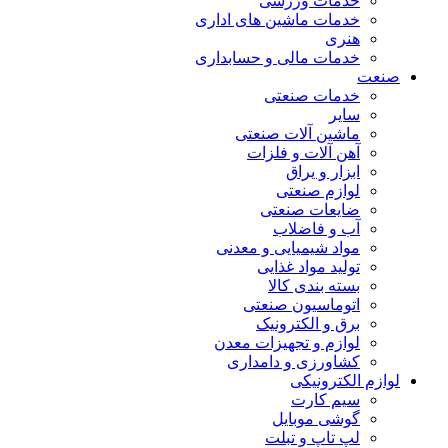
خدمات ورزشی
خدمات ماشین های اداری
هنری
خدمات مالی و حسابداری
صنعت
خدمات صنعتی
سایر
ماشین آلات صنعتی
آهن آلات و فلزات
ابزار و یراق
لوازم صنعتی
ضایعات صنعتی
آب و فاضلاب
مواد شیمیایی و معدنی
تولید مواد غذایی
بسته بندی کالا
اتوماسیون صنعتی
برق و الکترونیک
لوازم و تجهیزات معدن
کشاورزی و دامداری
لوازم الکترونیکی
سیم کارت
گوشی موبایل
لپ تاپ و تبلت