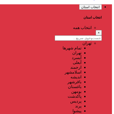
انتخاب استان
انتخاب استان
انتخاب همه
×
تهران
تمام شهر‌ها
تهران
آبسرد
آبعلی
ارجمند
اسلامشهر
اندیشه
باقرشهر
باغستان
بومهن
پاکدشت
پردیس
پرند
پیشوا