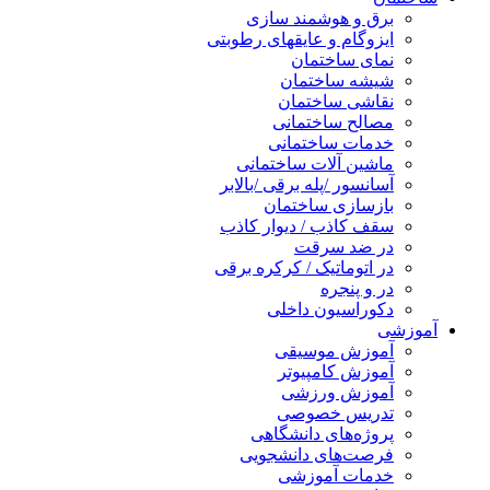
برق و هوشمند سازی
ایزوگام و عایقهای رطوبتی
نمای ساختمان
شیشه ساختمان
نقاشی ساختمان
مصالح ساختمانی
خدمات ساختمانی
ماشین آلات ساختمانی
آسانسور /پله برقی /بالابر
بازسازی ساختمان
سقف کاذب / دیوار کاذب
در ضد سرقت
در اتوماتیک / کرکره برقی
در و پنجره
دکوراسیون داخلی
آموزشی
آموزش موسیقی
آموزش کامپیوتر
آموزش ورزشی
تدریس خصوصی
پروژه‌های دانشگاهی
فرصت‌های دانشجویی
خدمات آموزشی