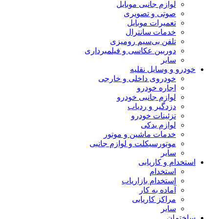
لوازم جانبی موبایل
صوتی و تصویری
تعمیرات موبایل
خدمات سانترال
تلفن بی‌سیم رومیزی
دوربین عکاسی و فیلمبرداری
سایر
خودرو و وسایل نقلیه
خودروی داخلی و خارجی
اجاره خودرو
لوازم جانبی خودرو
دزدگیر و ردیاب
تزئینات خودرو
لوازم یدکی
خدمات ماشین و موتور
موتورسیکلت و لوازم جانبی
سایر
استخدام و کاریابی
استخدام
استخدام بازاریاب
آماده به کار
مراکز کاریابی
سایر
ساختمان