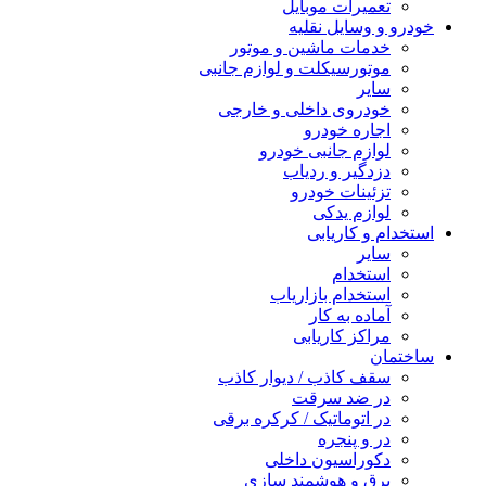
تعمیرات موبایل
خودرو و وسایل نقلیه
خدمات ماشین و موتور
موتورسیکلت و لوازم جانبی
سایر
خودروی داخلی و خارجی
اجاره خودرو
لوازم جانبی خودرو
دزدگیر و ردیاب
تزئینات خودرو
لوازم یدکی
استخدام و کاریابی
سایر
استخدام
استخدام بازاریاب
آماده به کار
مراکز کاریابی
ساختمان
سقف کاذب / دیوار کاذب
در ضد سرقت
در اتوماتیک / کرکره برقی
در و پنجره
دکوراسیون داخلی
برق و هوشمند سازی