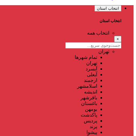
انتخاب استان
انتخاب استان
انتخاب همه
×
تهران
تمام شهر‌ها
تهران
آبسرد
آبعلی
ارجمند
اسلامشهر
اندیشه
باقرشهر
باغستان
بومهن
پاکدشت
پردیس
پرند
پیشوا