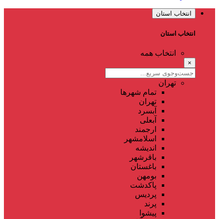
انتخاب استان
انتخاب استان
انتخاب همه
×
تهران
تمام شهر‌ها
تهران
آبسرد
آبعلی
ارجمند
اسلامشهر
اندیشه
باقرشهر
باغستان
بومهن
پاکدشت
پردیس
پرند
پیشوا