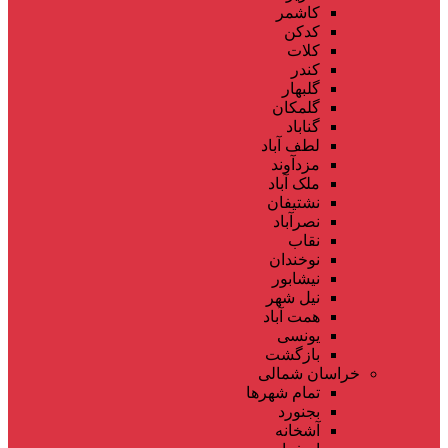
کاشمر
کدکن
کلات
کندر
گلبهار
گلمکان
گناباد
لطف آباد
مزدآوند
ملک آباد
نشتیفان
نصرآباد
نقاب
نوخندان
نیشابور
نیل شهر
همت آباد
یونسی
بازگشت
خراسان شمالی
تمام شهر‌ها
بجنورد
آشخانه