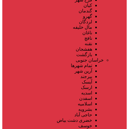
کیان
گندمان
گهرو
لردگان
مال خلیفه
ناغان
نافچ
نقنه
هفشجان
بازگشت
خراسان جنوبی
تمام شهر‌ها
آرین شهر
بیرجند
آیسک
ارسک
اسدیه
اسفدن
اسلامیه
بشرویه
حاجی آباد
خضری دشت بیاض
خوسف