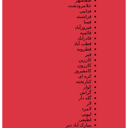
صفاشهر
علامرودشت
فدامی
فراشبند
فسا
فیروزآباد
قائمیه
قادرآباد
قطب آباد
قطرویه
قیر
کارزین
کازرون
کامفیروز
کره ای
کنارتخته
کوار
گراش
گله دار
لار
لامرد
لپویی
لطیفی
مبارک آباد دیز