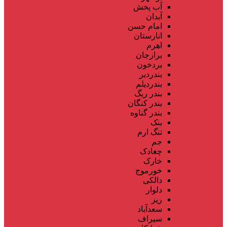
آب پخش
آبدان
امام حسن
انارستان
اهرم
برازجان
بردخون
بندردیر
بندردیلم
بندر ریگ
بندر کنگان
بندر گناوه
بنک
تنگ ارم
جم
چغادک
خارک
خورموج
دالکی
دلوار
ریز
سعدآباد
سیراف