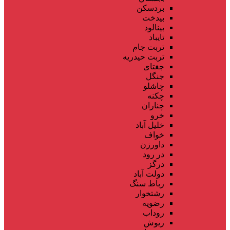
بردسکن
بیدخت
بینالود
تایباد
تربت جام
تربت حیدریه
جغتای
جنگل
چاشلو
چکنه
چناران
خرو
خلیل آباد
خواف
داورزن
در رود
درگز
دولت آباد
رباط سنگ
رشتخوار
رضویه
روداب
ریوش