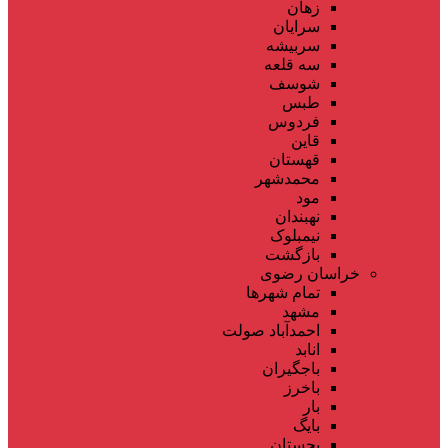
زهان
سرایان
سربیشه
سه قلعه
شوسف
طبس
فردوس
قاین
قهستان
محمدشهر
مود
نهبندان
نیمبلوک
بازگشت
خراسان رضوی
تمام شهر‌ها
مشهد
احمدآباد صولت
انابد
باجگیران
باخرز
بار
بایگ
بجستان