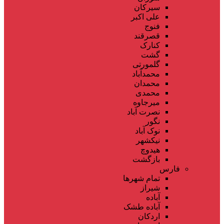
سیرکان
علی اکبر
فنوج
قصرقند
کنارک
گشت
گلمورتی
محمدآباد
محمدان
محمدی
میرجاوه
نصرت آباد
نگور
نوک آباد
نیکشهر
هیدوچ
بازگشت
فارس
تمام شهر‌ها
شیراز
آباده
آباده طشک
اردکان