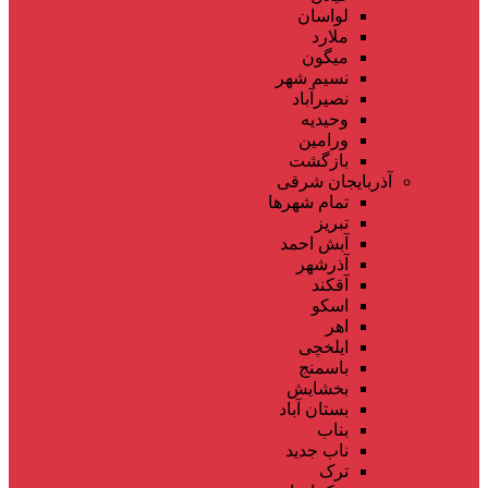
لواسان
ملارد
میگون
نسیم شهر
نصیرآباد
وحیدیه
ورامین
بازگشت
آذربایجان شرقی
تمام شهر‌ها
تبریز
آبش احمد
آذرشهر
آقکند
اسکو
اهر
ایلخچی
باسمنج
بخشایش
بستان آباد
بناب
ناب جدید
ترک