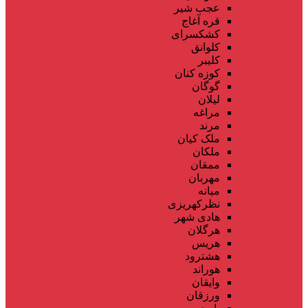
عجب شیر
قره آغاج
کشکسرای
کلوانق
کلیبر
کوزه کنان
گوگان
لیلان
مراغه
مرند
ملک کیان
ملکان
ممقان
مهربان
میانه
نظرکهریزی
هادی شهر
هرگلان
هریس
هشترود
هوراند
وایقان
ورزقان