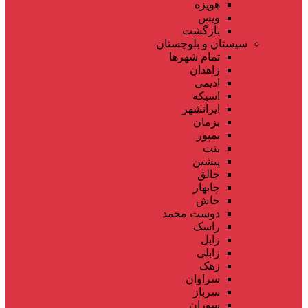
هویزه
ویس
بازگشت
سیستان و بلوچستان
تمام شهر‌ها
زاهدان
ادیمی
اسپکه
ایرانشهر
بزمان
بمپور
بنت
پیشین
جالق
چابهار
خاش
دوست محمد
راسک
زابل
زابلی
زهک
سراوان
سرباز
سوران