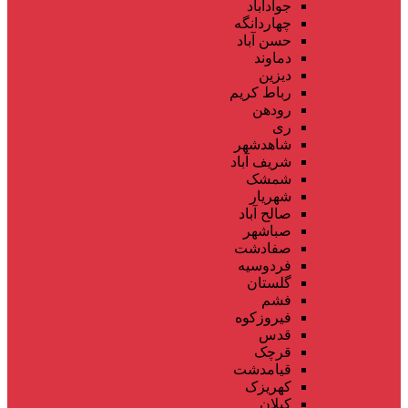
جوادآباد
چهاردانگه
حسن آباد
دماوند
دیزین
رباط کریم
رودهن
ری
شاهدشهر
شریف آباد
شمشک
شهریار
صالح آباد
صباشهر
صفادشت
فردوسیه
گلستان
فشم
فیروزکوه
قدس
قرچک
قیامدشت
کهریزک
کیلان