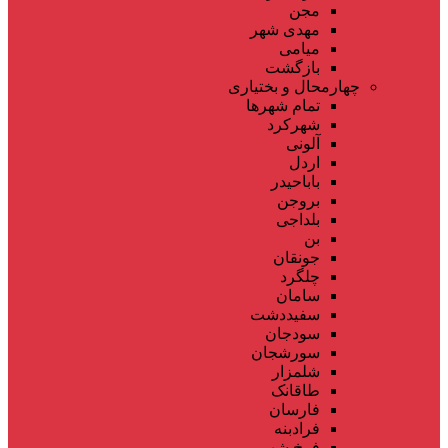
مجن
مهدی شهر
میامی
بازگشت
چهارمحال و بختیاری
تمام شهر‌ها
شهرکرد
آلونی
اردل
باباحیدر
بروجن
بلداجی
بن
جونقان
چلگرد
سامان
سفیددشت
سودجان
سورشجان
شلمزار
طاقانک
فارسان
فرادبنه
فرخ شهر