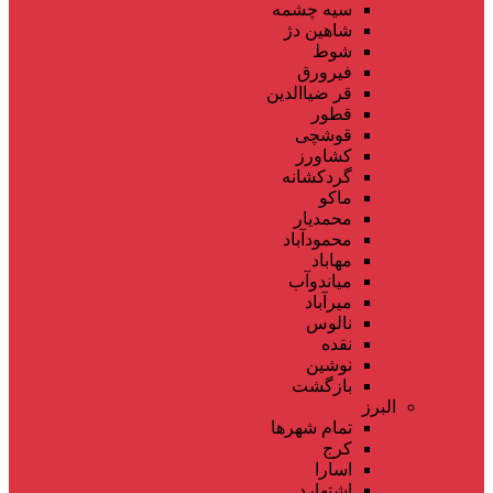
سیه چشمه
شاهین دژ
شوط
فیرورق
قر ضیاالدین
قطور
قوشچی
کشاورز
گردکشانه
ماکو
محمدیار
محمودآباد
مهاباد
میاندوآب
میرآباد
نالوس
نقده
نوشین
بازگشت
البرز
تمام شهر‌ها
کرج
اسارا
اشتهارد