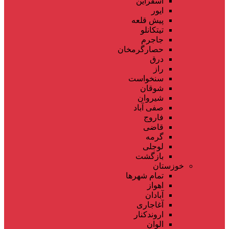
اسفراین
ایور
پیش قلعه
تیتکانلو
جاجرم
حصارگرمخان
درق
راز
سنخواست
شوقان
شیروان
صفی آباد
فاروج
قاضی
گرمه
لوجلی
بازگشت
خوزستان
تمام شهر‌ها
اهواز
آبادان
آغاجاری
اروندکنار
الوان