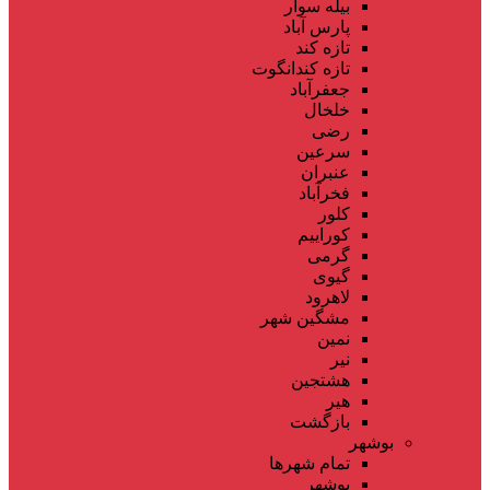
بیله سوار
پارس آباد
تازه کند
تازه کندانگوت
جعفرآباد
خلخال
رضی
سرعین
عنبران
فخرآباد
کلور
کوراییم
گرمی
گیوی
لاهرود
مشگین شهر
نمین
نیر
هشتجین
هیر
بازگشت
بوشهر
تمام شهر‌ها
بوشهر