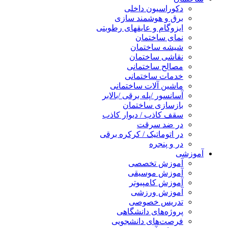
دکوراسیون داخلی
برق و هوشمند سازی
ایزوگام و عایقهای رطوبتی
نمای ساختمان
شیشه ساختمان
نقاشی ساختمان
مصالح ساختمانی
خدمات ساختمانی
ماشین آلات ساختمانی
آسانسور /پله برقی /بالابر
بازسازی ساختمان
سقف کاذب / دیوار کاذب
در ضد سرقت
در اتوماتیک / کرکره برقی
در و پنجره
آموزشی
آموزش تخصصی
آموزش موسیقی
آموزش کامپیوتر
آموزش ورزشی
تدریس خصوصی
پروژه‌های دانشگاهی
فرصت‌های دانشجویی