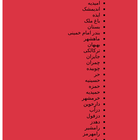
امیدیه
اندیمشک
ایذه
باغ ملک
بستان
بندر امام خمینی
ماهشهر
بهبهان
ترکالکی
جایزان
چمران
چوبیده
حر
حسینیه
حمزه
حمیدیه
خرمشهر
دارخوین
دزآب
دزفول
دهدز
رامشیر
رامهرمز
رفیع