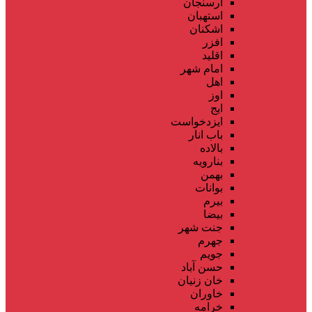
ارسنجان
استهبان
اشکنان
افزر
اقلید
امام شهر
اهل
اوز
ایج
ایزدخواست
باب انار
بالاده
بنارویه
بهمن
بوانات
بیرم
بیضا
جنت شهر
جهرم
جویم
حسن آباد
خان زنیان
خاوران
خرامه