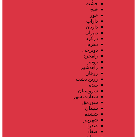
خشت
خنج
خور
داراب
داریان
دبیران
دژکرد
دهرم
دوبرجی
رامجرد
رونیز
زاهدشهر
زرقان
زرین دشت
سده
سروستان
سعادت شهر
سورمق
سیدان
ششده
شهرپیر
صدرا
صغاد