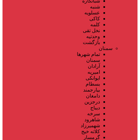
شبانکاره
شنبه
عسلویه
کاکی
کلمه
نخل تقی
وحدتیه
بازگشت
سمنان
تمام شهر‌ها
سمنان
آرادان
امیریه
ایوانکی
بسطام
بیارجمند
دامغان
درجزین
دیباج
سرخه
شاهرود
شهمیرزاد
کلاته خیج
گرمسار