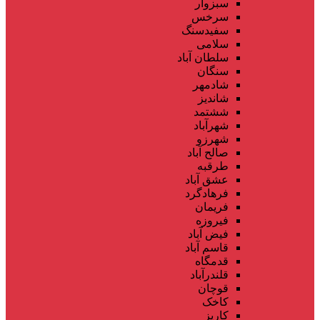
سبزوار
سرخس
سفیدسنگ
سلامی
سلطان آباد
سنگان
شادمهر
شاندیز
ششتمد
شهرآباد
شهرزو
صالح آباد
طرقبه
عشق آباد
فرهادگرد
فریمان
فیروزه
فیض آباد
قاسم آباد
قدمگاه
قلندرآباد
قوچان
کاخک
کاریز