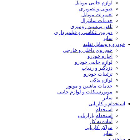
لوازم جانبی موبایل
صوتی و تصویری
تعمیرات موبایل
خدمات سانترال
تلفن بی‌سیم رومیزی
دوربین عکاسی و فیلمبرداری
سایر
خودرو و وسایل نقلیه
خودروی داخلی و خارجی
اجاره خودرو
لوازم جانبی خودرو
دزدگیر و ردیاب
تزئینات خودرو
لوازم یدکی
خدمات ماشین و موتور
موتورسیکلت و لوازم جانبی
سایر
استخدام و کاریابی
استخدام
استخدام بازاریاب
آماده به کار
مراکز کاریابی
سایر
ساختمان