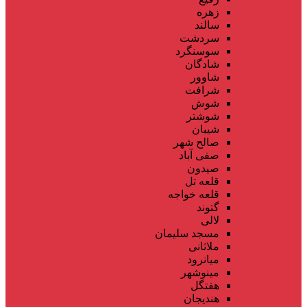
زهره
سالند
سردشت
سوسنگرد
شادگان
شاوور
شرافت
شوش
شوشتر
شیبان
صالح شهر
صفی آباد
صیدون
قلعه تل
قلعه خواجه
گتوند
لالی
مسجد سلیمان
ملاثانی
میانرود
مینوشهر
هفتگل
هندیجان