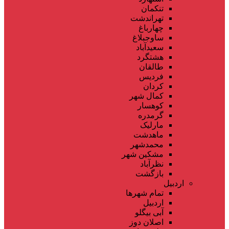
تنکمان
تهراندشت
چهارباغ
ساوجبلاغ
سعیدآباد
هشتگرد
طالقان
فردیس
کردان
کمال شهر
کوهسار
گرمدره
مارلیک
ماهدشت
محمدشهر
مشکین شهر
نظرآباد
بازگشت
اردبیل
تمام شهر‌ها
اردبیل
آبی بیگلو
اصلان دوز