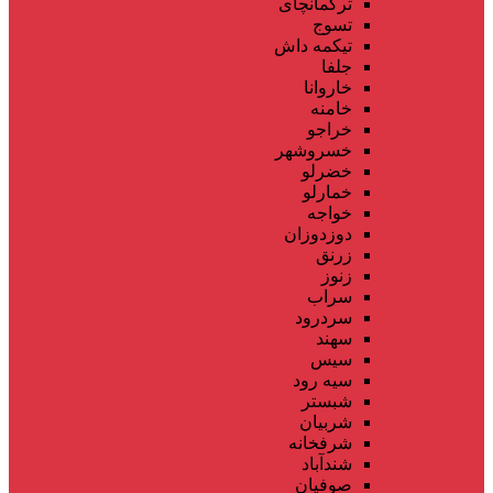
ترکمانچای
تسوج
تیکمه داش
جلفا
خاروانا
خامنه
خراجو
خسروشهر
خضرلو
خمارلو
خواجه
دوزدوزان
زرنق
زنوز
سراب
سردرود
سهند
سیس
سیه رود
شبستر
شربیان
شرفخانه
شندآباد
صوفیان