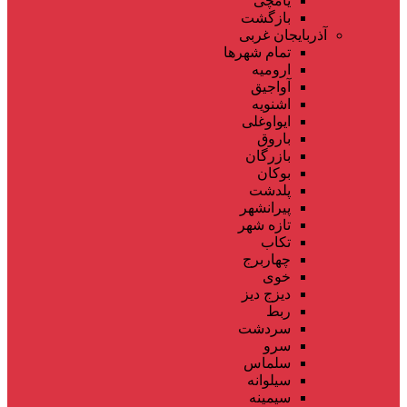
یامچی
بازگشت
آذربایجان غربی
تمام شهر‌ها
ارومیه
آواجیق
اشنویه
ایواوغلی
باروق
بازرگان
بوکان
پلدشت
پیرانشهر
تازه شهر
تکاب
چهاربرج
خوی
دیزج دیز
ربط
سردشت
سرو
سلماس
سیلوانه
سیمینه