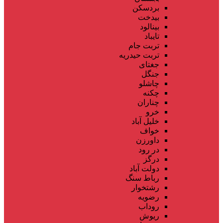
بردسکن
بیدخت
بینالود
تایباد
تربت جام
تربت حیدریه
جغتای
جنگل
چاشلو
چکنه
چناران
خرو
خلیل آباد
خواف
داورزن
در رود
درگز
دولت آباد
رباط سنگ
رشتخوار
رضویه
روداب
ریوش