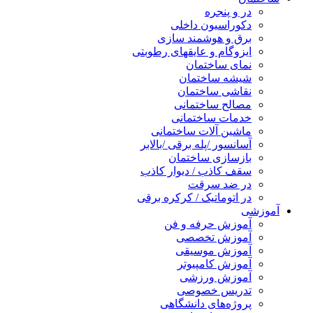
در و پنجره
دکوراسیون داخلی
برق و هوشمند سازی
ایزوگام و عایقهای رطوبتی
نمای ساختمان
شیشه ساختمان
نقاشی ساختمان
مصالح ساختمانی
خدمات ساختمانی
ماشین آلات ساختمانی
آسانسور /پله برقی /بالابر
بازسازی ساختمان
سقف کاذب / دیوار کاذب
در ضد سرقت
در اتوماتیک / کرکره برقی
آموزشی
آموزش حرفه و فن
آموزش تخصصی
آموزش موسیقی
آموزش کامپیوتر
آموزش ورزشی
تدریس خصوصی
پروژه‌های دانشگاهی