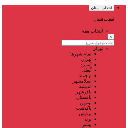
انتخاب استان
انتخاب استان
انتخاب همه
×
تهران
تمام شهر‌ها
تهران
آبسرد
آبعلی
ارجمند
اسلامشهر
اندیشه
باقرشهر
باغستان
بومهن
پاکدشت
پردیس
پرند
پیشوا