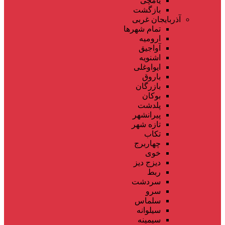
یامچی
بازگشت
آذربایجان غربی
تمام شهر‌ها
ارومیه
آواجیق
اشنویه
ایواوغلی
باروق
بازرگان
بوکان
پلدشت
پیرانشهر
تازه شهر
تکاب
چهاربرج
خوی
دیزج دیز
ربط
سردشت
سرو
سلماس
سیلوانه
سیمینه