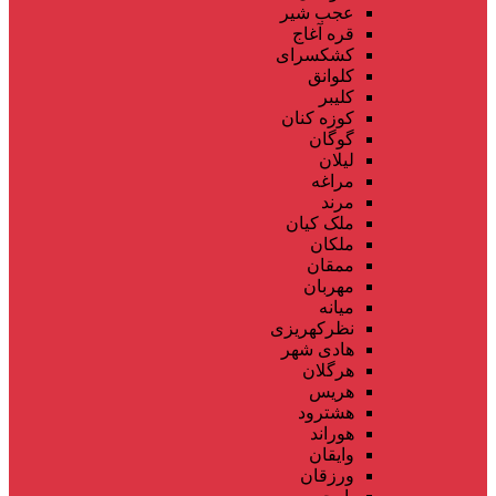
عجب شیر
قره آغاج
کشکسرای
کلوانق
کلیبر
کوزه کنان
گوگان
لیلان
مراغه
مرند
ملک کیان
ملکان
ممقان
مهربان
میانه
نظرکهریزی
هادی شهر
هرگلان
هریس
هشترود
هوراند
وایقان
ورزقان