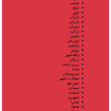
خشت
خنج
خور
داراب
داریان
دبیران
دژکرد
دهرم
دوبرجی
رامجرد
رونیز
زاهدشهر
زرقان
زرین دشت
سده
سروستان
سعادت شهر
سورمق
سیدان
ششده
شهرپیر
صدرا
صغاد