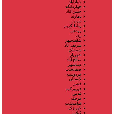
جوادآباد
چهاردانگه
حسن آباد
دماوند
دیزین
رباط کریم
رودهن
ری
شاهدشهر
شریف آباد
شمشک
شهریار
صالح آباد
صباشهر
صفادشت
فردوسیه
گلستان
فشم
فیروزکوه
قدس
قرچک
قیامدشت
کهریزک
کیلان