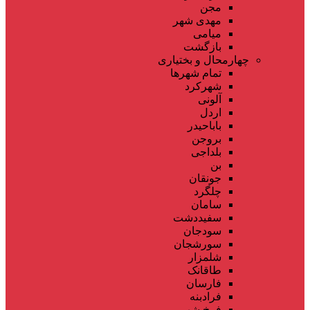
مجن
مهدی شهر
میامی
بازگشت
چهارمحال و بختیاری
تمام شهر‌ها
شهرکرد
آلونی
اردل
باباحیدر
بروجن
بلداجی
بن
جونقان
چلگرد
سامان
سفیددشت
سودجان
سورشجان
شلمزار
طاقانک
فارسان
فرادبنه
فرخ شهر