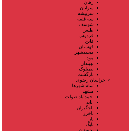
زهان
سرایان
سربیشه
سه قلعه
شوسف
طبس
فردوس
قاین
قهستان
محمدشهر
مود
نهبندان
نیمبلوک
بازگشت
خراسان رضوی
تمام شهر‌ها
مشهد
احمدآباد صولت
انابد
باجگیران
باخرز
بار
بایگ
بجستان