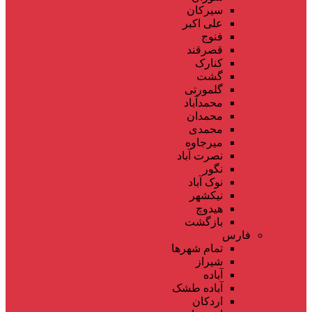
سیرکان
علی اکبر
فنوج
قصرقند
کنارک
گشت
گلمورتی
محمدآباد
محمدان
محمدی
میرجاوه
نصرت آباد
نگور
نوک آباد
نیکشهر
هیدوچ
بازگشت
فارس
تمام شهر‌ها
شیراز
آباده
آباده طشک
اردکان