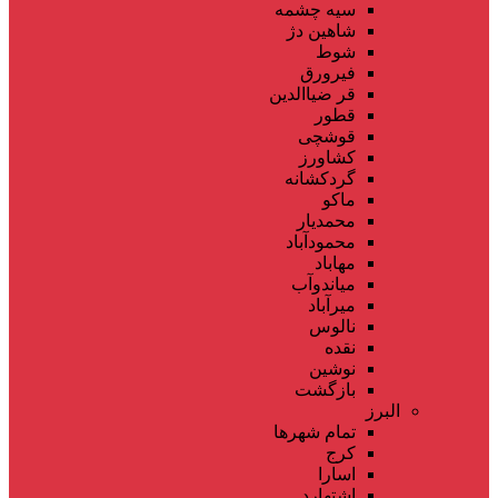
سیه چشمه
شاهین دژ
شوط
فیرورق
قر ضیاالدین
قطور
قوشچی
کشاورز
گردکشانه
ماکو
محمدیار
محمودآباد
مهاباد
میاندوآب
میرآباد
نالوس
نقده
نوشین
بازگشت
البرز
تمام شهر‌ها
کرج
اسارا
اشتهارد