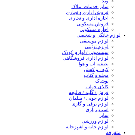
ویلا
سایر خدمات املاک
فروش اداری و تجاری
اجاره اداری و تجاری
فروش مسکونی
اجاره مسکونی
لوازم خانگی و شخصی
لوازم موسیقی
لوازم تزئینی
سیسمونی / لوازم کودک
لوازم اداری فروشگاهی
تصفیه آب و هوا
کیف و کفش
مجله و کتاب
پوشاک
کالای خواب
فرش / گلیم / قالیچه
لوازم چوبی / مبلمان
لوازم برقی و گازی
اسباب بازی
سایر
لوازم ورزشی
لوازم خانه و آشپزخانه
متفرقه