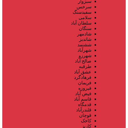
سبزوار
سرخس
سفیدسنگ
سلامی
سلطان آباد
سنگان
شادمهر
شاندیز
ششتمد
شهرآباد
شهرزو
صالح آباد
طرقبه
عشق آباد
فرهادگرد
فریمان
فیروزه
فیض آباد
قاسم آباد
قدمگاه
قلندرآباد
قوچان
کاخک
کاریز