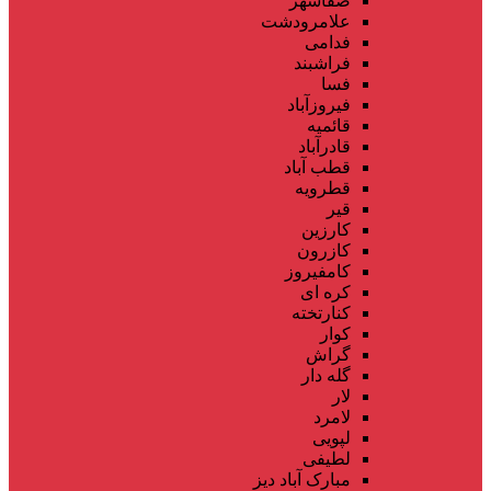
صفاشهر
علامرودشت
فدامی
فراشبند
فسا
فیروزآباد
قائمیه
قادرآباد
قطب آباد
قطرویه
قیر
کارزین
کازرون
کامفیروز
کره ای
کنارتخته
کوار
گراش
گله دار
لار
لامرد
لپویی
لطیفی
مبارک آباد دیز