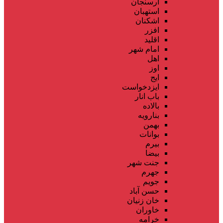
ارسنجان
استهبان
اشکنان
افزر
اقلید
امام شهر
اهل
اوز
ایج
ایزدخواست
باب انار
بالاده
بنارویه
بهمن
بوانات
بیرم
بیضا
جنت شهر
جهرم
جویم
حسن آباد
خان زنیان
خاوران
خرامه