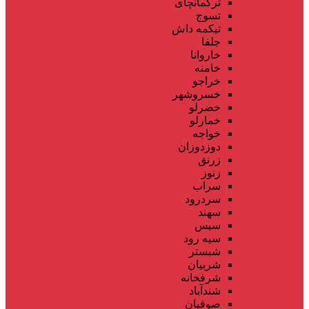
ترکمانچای
تسوج
تیکمه داش
جلفا
خاروانا
خامنه
خراجو
خسروشهر
خضرلو
خمارلو
خواجه
دوزدوزان
زرنق
زنوز
سراب
سردرود
سهند
سیس
سیه رود
شبستر
شربیان
شرفخانه
شندآباد
صوفیان