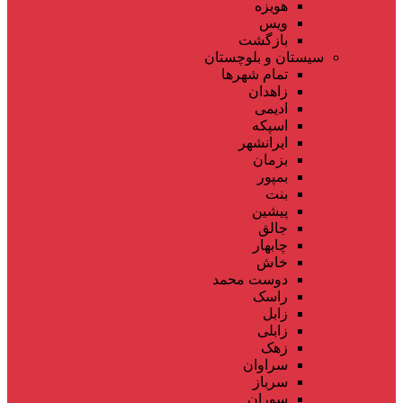
هویزه
ویس
بازگشت
سیستان و بلوچستان
تمام شهر‌ها
زاهدان
ادیمی
اسپکه
ایرانشهر
بزمان
بمپور
بنت
پیشین
جالق
چابهار
خاش
دوست محمد
راسک
زابل
زابلی
زهک
سراوان
سرباز
سوران