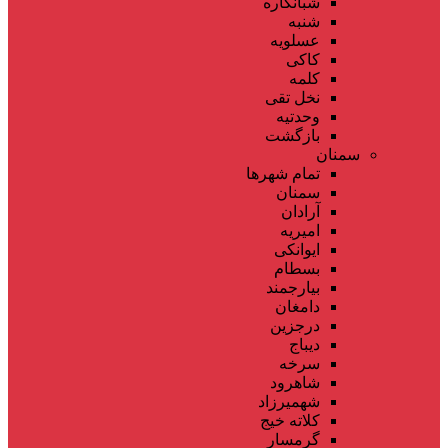
شبانکاره
شنبه
عسلویه
کاکی
کلمه
نخل تقی
وحدتیه
بازگشت
سمنان
تمام شهر‌ها
سمنان
آرادان
امیریه
ایوانکی
بسطام
بیارجمند
دامغان
درجزین
دیباج
سرخه
شاهرود
شهمیرزاد
کلاته خیج
گرمسار