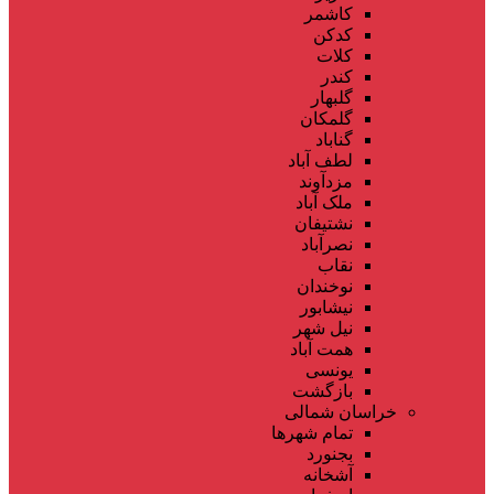
کاشمر
کدکن
کلات
کندر
گلبهار
گلمکان
گناباد
لطف آباد
مزدآوند
ملک آباد
نشتیفان
نصرآباد
نقاب
نوخندان
نیشابور
نیل شهر
همت آباد
یونسی
بازگشت
خراسان شمالی
تمام شهر‌ها
بجنورد
آشخانه