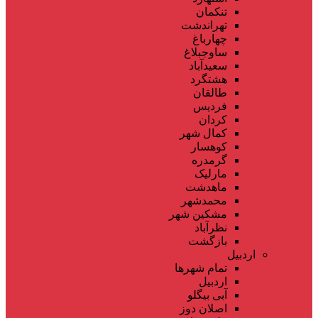
تنکمان
تهراندشت
چهارباغ
ساوجبلاغ
سعیدآباد
هشتگرد
طالقان
فردیس
کردان
کمال شهر
کوهسار
گرمدره
مارلیک
ماهدشت
محمدشهر
مشکین شهر
نظرآباد
بازگشت
اردبیل
تمام شهر‌ها
اردبیل
آبی بیگلو
اصلان دوز