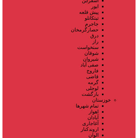
اسفراین
ایور
پیش قلعه
تیتکانلو
جاجرم
حصارگرمخان
درق
راز
سنخواست
شوقان
شیروان
صفی آباد
فاروج
قاضی
گرمه
لوجلی
بازگشت
خوزستان
تمام شهر‌ها
اهواز
آبادان
آغاجاری
اروندکنار
الوان