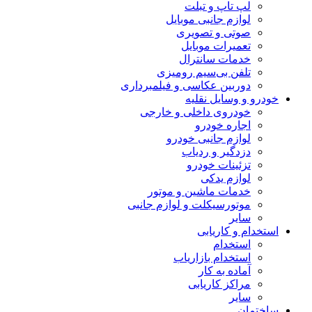
لپ تاپ و تبلت
لوازم جانبی موبایل
صوتی و تصویری
تعمیرات موبایل
خدمات سانترال
تلفن بی‌سیم رومیزی
دوربین عکاسی و فیلمبرداری
خودرو و وسایل نقلیه
خودروی داخلی و خارجی
اجاره خودرو
لوازم جانبی خودرو
دزدگیر و ردیاب
تزئینات خودرو
لوازم یدکی
خدمات ماشین و موتور
موتورسیکلت و لوازم جانبی
سایر
استخدام و کاریابی
استخدام
استخدام بازاریاب
آماده به کار
مراکز کاریابی
سایر
ساختمان