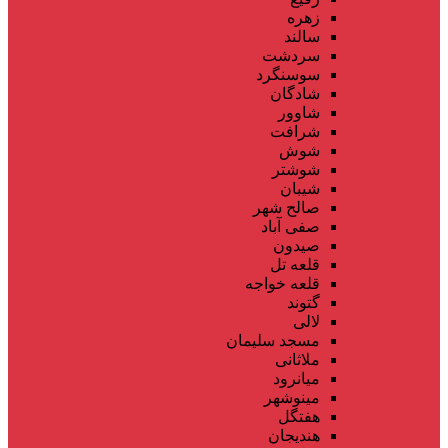
زهره
سالند
سردشت
سوسنگرد
شادگان
شاوور
شرافت
شوش
شوشتر
شیبان
صالح شهر
صفی آباد
صیدون
قلعه تل
قلعه خواجه
گتوند
لالی
مسجد سلیمان
ملاثانی
میانرود
مینوشهر
هفتگل
هندیجان