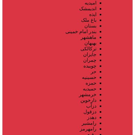
امیدیه
اندیمشک
ایذه
باغ ملک
بستان
بندر امام خمینی
ماهشهر
بهبهان
ترکالکی
جایزان
چمران
چوبیده
حر
حسینیه
حمزه
حمیدیه
خرمشهر
دارخوین
دزآب
دزفول
دهدز
رامشیر
رامهرمز
رفیع