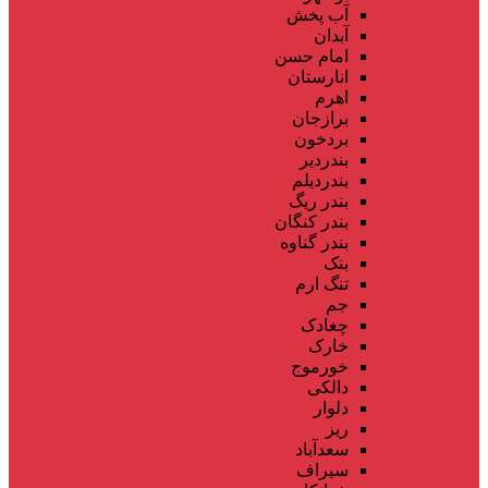
آب پخش
آبدان
امام حسن
انارستان
اهرم
برازجان
بردخون
بندردیر
بندردیلم
بندر ریگ
بندر کنگان
بندر گناوه
بنک
تنگ ارم
جم
چغادک
خارک
خورموج
دالکی
دلوار
ریز
سعدآباد
سیراف