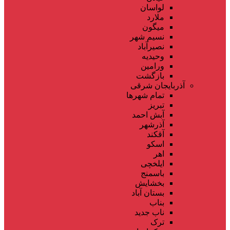
لواسان
ملارد
میگون
نسیم شهر
نصیرآباد
وحیدیه
ورامین
بازگشت
آذربایجان شرقی
تمام شهر‌ها
تبریز
آبش احمد
آذرشهر
آقکند
اسکو
اهر
ایلخچی
باسمنج
بخشایش
بستان آباد
بناب
ناب جدید
ترک