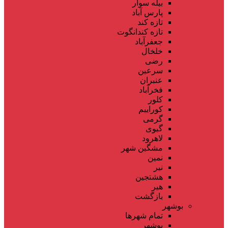
بیله سوار
پارس آباد
تازه کند
تازه کندانگوت
جعفرآباد
خلخال
رضی
سرعین
عنبران
فخرآباد
کلور
کوراییم
گرمی
گیوی
لاهرود
مشگین شهر
نمین
نیر
هشتجین
هیر
بازگشت
بوشهر
تمام شهر‌ها
بوشهر