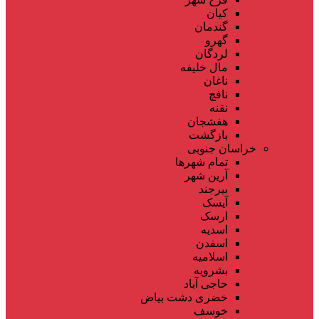
کیان
گندمان
گهرو
لردگان
مال خلیفه
ناغان
نافچ
نقنه
هفشجان
بازگشت
خراسان جنوبی
تمام شهر‌ها
آرین شهر
بیرجند
آیسک
ارسک
اسدیه
اسفدن
اسلامیه
بشرویه
حاجی آباد
خضری دشت بیاض
خوسف