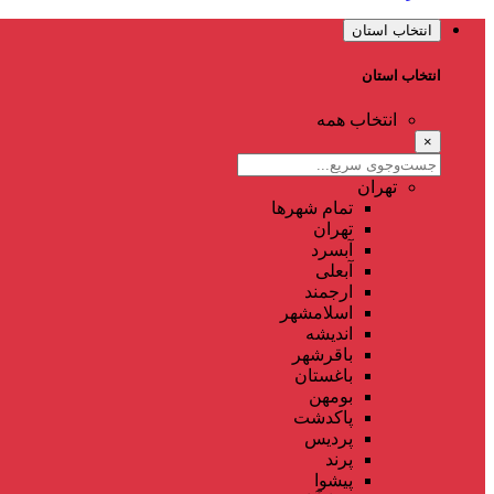
انتخاب استان
انتخاب استان
انتخاب همه
×
تهران
تمام شهر‌ها
تهران
آبسرد
آبعلی
ارجمند
اسلامشهر
اندیشه
باقرشهر
باغستان
بومهن
پاکدشت
پردیس
پرند
پیشوا