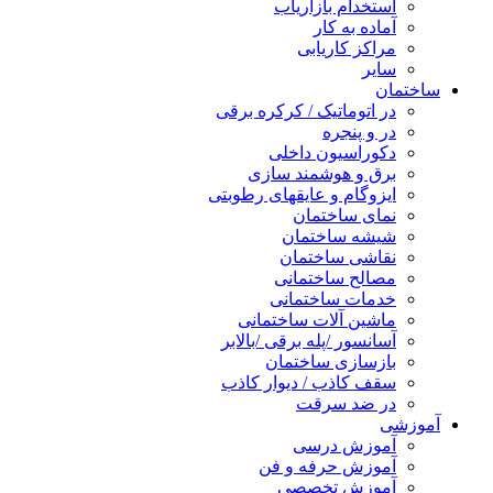
استخدام بازاریاب
آماده به کار
مراکز کاریابی
سایر
ساختمان
در اتوماتیک / کرکره برقی
در و پنجره
دکوراسیون داخلی
برق و هوشمند سازی
ایزوگام و عایقهای رطوبتی
نمای ساختمان
شیشه ساختمان
نقاشی ساختمان
مصالح ساختمانی
خدمات ساختمانی
ماشین آلات ساختمانی
آسانسور /پله برقی /بالابر
بازسازی ساختمان
سقف کاذب / دیوار کاذب
در ضد سرقت
آموزشی
آموزش درسی
آموزش حرفه و فن
آموزش تخصصی