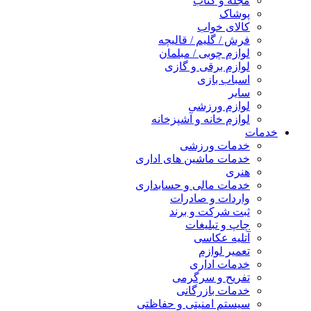
مجله و کتاب
پوشاک
کالای خواب
فرش / گلیم / قالیچه
لوازم چوبی / مبلمان
لوازم برقی و گازی
اسباب بازی
سایر
لوازم ورزشی
لوازم خانه و آشپزخانه
خدمات
خدمات ورزشی
خدمات ماشین های اداری
هنری
خدمات مالی و حسابداری
واردات و صادرات
ثبت شرکت و برند
چاپ و تبلیغات
آتلیه عکاسی
تعمیر لوازم
خدمات اداری
تفریح و سرگرمی
خدمات بازرگانی
سیستم امنیتی و حفاظتی