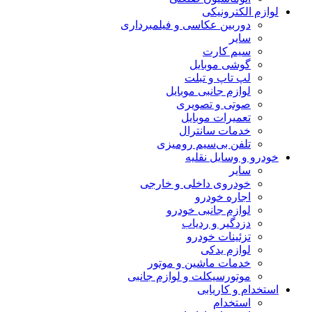
لوازم الکترونیکی
دوربین عکاسی و فیلمبرداری
سایر
سیم کارت
گوشی موبایل
لپ تاپ و تبلت
لوازم جانبی موبایل
صوتی و تصویری
تعمیرات موبایل
خدمات سانترال
تلفن بی‌سیم رومیزی
خودرو و وسایل نقلیه
سایر
خودروی داخلی و خارجی
اجاره خودرو
لوازم جانبی خودرو
دزدگیر و ردیاب
تزئینات خودرو
لوازم یدکی
خدمات ماشین و موتور
موتورسیکلت و لوازم جانبی
استخدام و کاریابی
استخدام