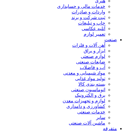
هنری
خدمات مالی و حسابداری
واردات و صادرات
ثبت شرکت و برند
چاپ و تبلیغات
آتلیه عکاسی
تعمیر لوازم
صنعت
آهن آلات و فلزات
ابزار و یراق
لوازم صنعتی
ضایعات صنعتی
آب و فاضلاب
مواد شیمیایی و معدنی
تولید مواد غذایی
بسته بندی کالا
اتوماسیون صنعتی
برق و الکترونیک
لوازم و تجهیزات معدن
کشاورزی و دامداری
خدمات صنعتی
سایر
ماشین آلات صنعتی
متفرقه