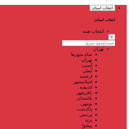
انتخاب استان
انتخاب استان
انتخاب همه
×
تهران
تمام شهر‌ها
تهران
آبسرد
آبعلی
ارجمند
اسلامشهر
اندیشه
باقرشهر
باغستان
بومهن
پاکدشت
پردیس
پرند
پیشوا