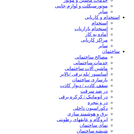
خدمات ماشین و موتور
موتورسیکلت و لوازم جانبی
سایر
استخدام و کاریابی
استخدام
استخدام بازاریاب
آماده به کار
مراکز کاریابی
سایر
ساختمان
مصالح ساختمانی
خدمات ساختمانی
ماشین آلات ساختمانی
آسانسور /پله برقی /بالابر
بازسازی ساختمان
سقف کاذب / دیوار کاذب
در ضد سرقت
در اتوماتیک / کرکره برقی
در و پنجره
دکوراسیون داخلی
برق و هوشمند سازی
ایزوگام و عایقهای رطوبتی
نمای ساختمان
شیشه ساختمان