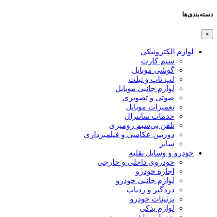
دسته‌بندی‌ها
×
لوازم الکترونیکی
سیم کارت
گوشی موبایل
لپ تاپ و تبلت
لوازم جانبی موبایل
صوتی و تصویری
تعمیرات موبایل
خدمات سانترال
تلفن بی‌سیم رومیزی
دوربین عکاسی و فیلمبرداری
سایر
خودرو و وسایل نقلیه
خودروی داخلی و خارجی
اجاره خودرو
لوازم جانبی خودرو
دزدگیر و ردیاب
تزئینات خودرو
لوازم یدکی