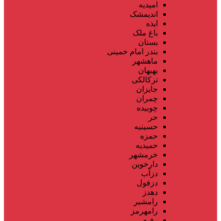
امیدیه
اندیمشک
ایذه
باغ ملک
بستان
بندر امام خمینی
ماهشهر
بهبهان
ترکالکی
جایزان
چمران
چوبیده
حر
حسینیه
حمزه
حمیدیه
خرمشهر
دارخوین
دزآب
دزفول
دهدز
رامشیر
رامهرمز
رفیع