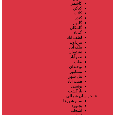
کاشمر
کدکن
کلات
کندر
گلبهار
گلمکان
گناباد
لطف آباد
مزدآوند
ملک آباد
نشتیفان
نصرآباد
نقاب
نوخندان
نیشابور
نیل شهر
همت آباد
یونسی
بازگشت
خراسان شمالی
تمام شهر‌ها
بجنورد
آشخانه