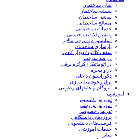
نمای ساختمان
شیشه ساختمان
نقاشی ساختمان
مصالح ساختمانی
خدمات ساختمانی
ماشین آلات ساختمانی
آسانسور /پله برقی /بالابر
بازسازی ساختمان
سقف کاذب / دیوار کاذب
در ضد سرقت
در اتوماتیک / کرکره برقی
در و پنجره
دکوراسیون داخلی
برق و هوشمند سازی
ایزوگام و عایقهای رطوبتی
آموزشی
آموزش کامپیوتر
آموزش ورزشی
تدریس خصوصی
پروژه‌های دانشگاهی
فرصت‌های دانشجویی
خدمات آموزشی
سایر