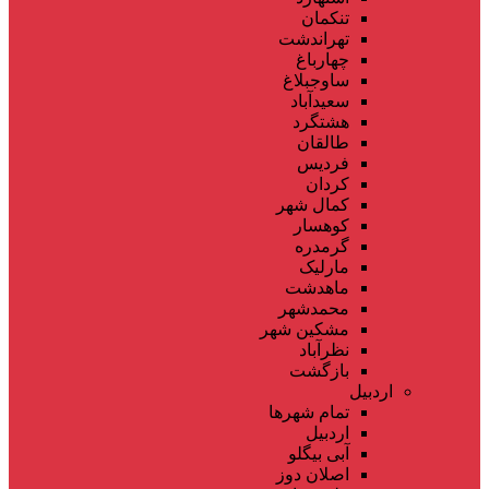
تنکمان
تهراندشت
چهارباغ
ساوجبلاغ
سعیدآباد
هشتگرد
طالقان
فردیس
کردان
کمال شهر
کوهسار
گرمدره
مارلیک
ماهدشت
محمدشهر
مشکین شهر
نظرآباد
بازگشت
اردبیل
تمام شهر‌ها
اردبیل
آبی بیگلو
اصلان دوز