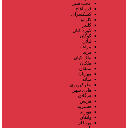
عجب شیر
قره آغاج
کشکسرای
کلوانق
کلیبر
کوزه کنان
گوگان
لیلان
مراغه
مرند
ملک کیان
ملکان
ممقان
مهربان
میانه
نظرکهریزی
هادی شهر
هرگلان
هریس
هشترود
هوراند
وایقان
ورزقان