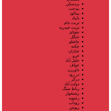
بردسکن
بیدخت
بینالود
تایباد
تربت جام
تربت حیدریه
جغتای
جنگل
چاشلو
چکنه
چناران
خرو
خلیل آباد
خواف
داورزن
در رود
درگز
دولت آباد
رباط سنگ
رشتخوار
رضویه
روداب
ریوش