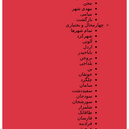
مجن
مهدی شهر
میامی
بازگشت
چهارمحال و بختیاری
تمام شهر‌ها
شهرکرد
آلونی
اردل
باباحیدر
بروجن
بلداجی
بن
جونقان
چلگرد
سامان
سفیددشت
سودجان
سورشجان
شلمزار
طاقانک
فارسان
فرادبنه
فرخ شهر