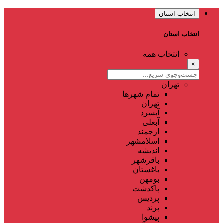
انتخاب استان
انتخاب استان
انتخاب همه
×
تهران
تمام شهر‌ها
تهران
آبسرد
آبعلی
ارجمند
اسلامشهر
اندیشه
باقرشهر
باغستان
بومهن
پاکدشت
پردیس
پرند
پیشوا