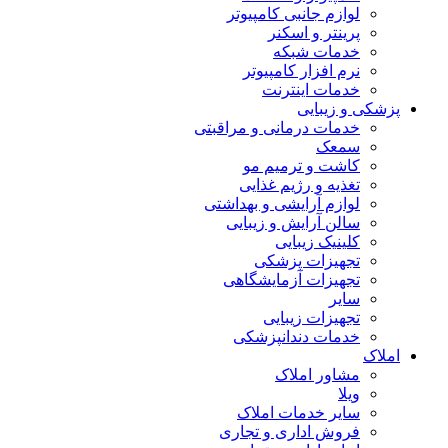
لوازم جانبی کامپیوتر
پرینتر و اسکنر
خدمات شبکه
نرم افزار کامپیوتر
خدمات اینترنت
پزشکی و زیبایی
خدمات درمانی و مراقبتی
سمعک
کاشت و ترمیم مو
تغذیه و رژیم غذایی
لوازم آرایشی و بهداشتی
سالن آرایش و زیبایی
کلینیک زیبایی
تجهیزات پزشکی
تجهیزات آزمایشگاهی
سایر
تجهیزات زیبایی
خدمات دندانپزشکی
املاک
مشاور املاک
ویلا
سایر خدمات املاک
فروش اداری و تجاری