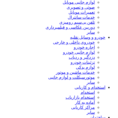
لوازم جانبی موبایل
صوتی و تصویری
تعمیرات موبایل
خدمات سانترال
تلفن بی‌سیم رومیزی
دوربین عکاسی و فیلمبرداری
سایر
خودرو و وسایل نقلیه
خودروی داخلی و خارجی
اجاره خودرو
لوازم جانبی خودرو
دزدگیر و ردیاب
تزئینات خودرو
لوازم یدکی
خدمات ماشین و موتور
موتورسیکلت و لوازم جانبی
سایر
استخدام و کاریابی
استخدام
استخدام بازاریاب
آماده به کار
مراکز کاریابی
سایر
ساختمان