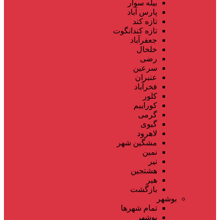
بیله سوار
پارس آباد
تازه کند
تازه کندانگوت
جعفرآباد
خلخال
رضی
سرعین
عنبران
فخرآباد
کلور
کوراییم
گرمی
گیوی
لاهرود
مشگین شهر
نمین
نیر
هشتجین
هیر
بازگشت
بوشهر
تمام شهر‌ها
بوشهر