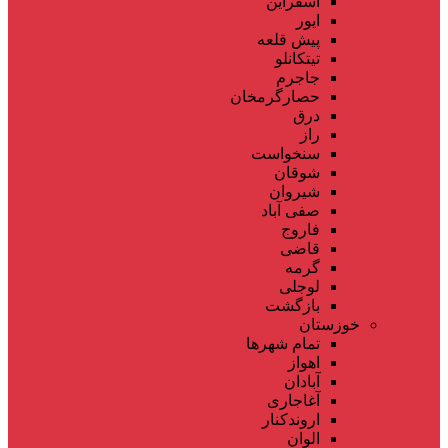
اسفراین
ایور
پیش قلعه
تیتکانلو
جاجرم
حصارگرمخان
درق
راز
سنخواست
شوقان
شیروان
صفی آباد
فاروج
قاضی
گرمه
لوجلی
بازگشت
خوزستان
تمام شهر‌ها
اهواز
آبادان
آغاجاری
اروندکنار
الوان