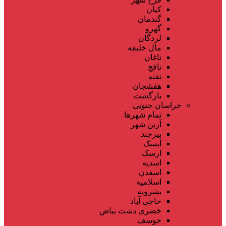
کیان
گندمان
گهرو
لردگان
مال خلیفه
ناغان
نافچ
نقنه
هفشجان
بازگشت
خراسان جنوبی
تمام شهر‌ها
آرین شهر
بیرجند
آیسک
ارسک
اسدیه
اسفدن
اسلامیه
بشرویه
حاجی آباد
خضری دشت بیاض
خوسف