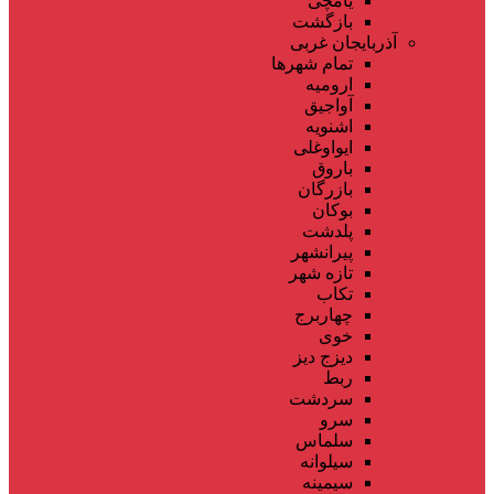
یامچی
بازگشت
آذربایجان غربی
تمام شهر‌ها
ارومیه
آواجیق
اشنویه
ایواوغلی
باروق
بازرگان
بوکان
پلدشت
پیرانشهر
تازه شهر
تکاب
چهاربرج
خوی
دیزج دیز
ربط
سردشت
سرو
سلماس
سیلوانه
سیمینه