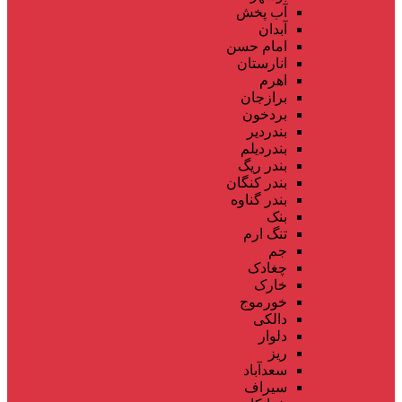
آب پخش
آبدان
امام حسن
انارستان
اهرم
برازجان
بردخون
بندردیر
بندردیلم
بندر ریگ
بندر کنگان
بندر گناوه
بنک
تنگ ارم
جم
چغادک
خارک
خورموج
دالکی
دلوار
ریز
سعدآباد
سیراف