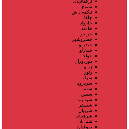
ترکمانچای
تسوج
تیکمه داش
جلفا
خاروانا
خامنه
خراجو
خسروشهر
خضرلو
خمارلو
خواجه
دوزدوزان
زرنق
زنوز
سراب
سردرود
سهند
سیس
سیه رود
شبستر
شربیان
شرفخانه
شندآباد
صوفیان