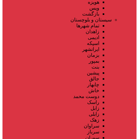
هویزه
ویس
بازگشت
سیستان و بلوچستان
تمام شهر‌ها
زاهدان
ادیمی
اسپکه
ایرانشهر
بزمان
بمپور
بنت
پیشین
جالق
چابهار
خاش
دوست محمد
راسک
زابل
زابلی
زهک
سراوان
سرباز
سوران