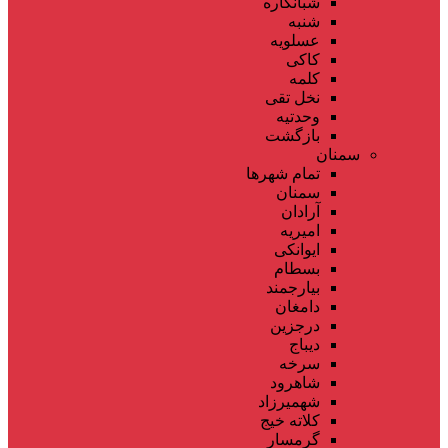
شبانکاره
شنبه
عسلویه
کاکی
کلمه
نخل تقی
وحدتیه
بازگشت
سمنان
تمام شهر‌ها
سمنان
آرادان
امیریه
ایوانکی
بسطام
بیارجمند
دامغان
درجزین
دیباج
سرخه
شاهرود
شهمیرزاد
کلاته خیج
گرمسار