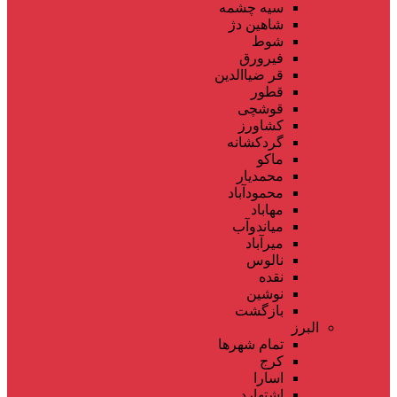
سیه چشمه
شاهین دژ
شوط
فیرورق
قر ضیاالدین
قطور
قوشچی
کشاورز
گردکشانه
ماکو
محمدیار
محمودآباد
مهاباد
میاندوآب
میرآباد
نالوس
نقده
نوشین
بازگشت
البرز
تمام شهر‌ها
کرج
اسارا
اشتهارد