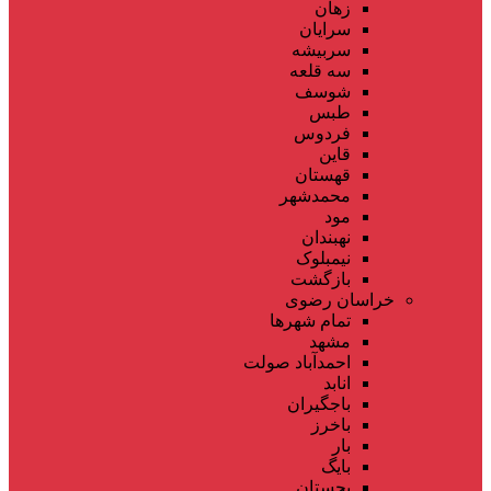
زهان
سرایان
سربیشه
سه قلعه
شوسف
طبس
فردوس
قاین
قهستان
محمدشهر
مود
نهبندان
نیمبلوک
بازگشت
خراسان رضوی
تمام شهر‌ها
مشهد
احمدآباد صولت
انابد
باجگیران
باخرز
بار
بایگ
بجستان