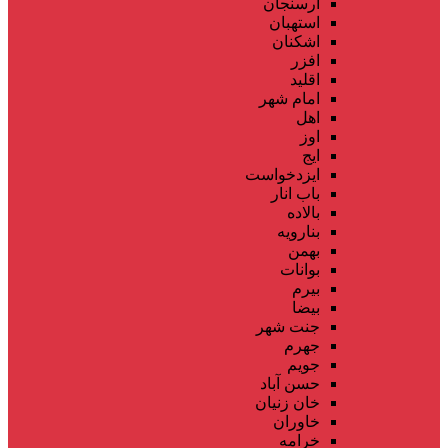
ارسنجان
استهبان
اشکنان
افزر
اقلید
امام شهر
اهل
اوز
ایج
ایزدخواست
باب انار
بالاده
بنارویه
بهمن
بوانات
بیرم
بیضا
جنت شهر
جهرم
جویم
حسن آباد
خان زنیان
خاوران
خرامه