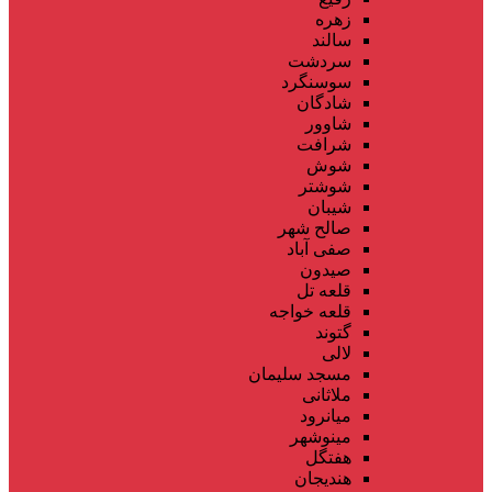
زهره
سالند
سردشت
سوسنگرد
شادگان
شاوور
شرافت
شوش
شوشتر
شیبان
صالح شهر
صفی آباد
صیدون
قلعه تل
قلعه خواجه
گتوند
لالی
مسجد سلیمان
ملاثانی
میانرود
مینوشهر
هفتگل
هندیجان