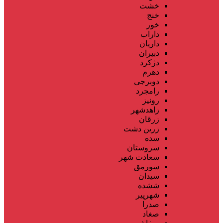
خشت
خنج
خور
داراب
داریان
دبیران
دژکرد
دهرم
دوبرجی
رامجرد
رونیز
زاهدشهر
زرقان
زرین دشت
سده
سروستان
سعادت شهر
سورمق
سیدان
ششده
شهرپیر
صدرا
صغاد