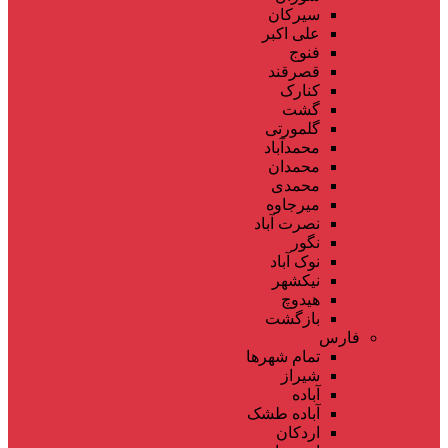
سیرکان
علی اکبر
فنوج
قصرقند
کنارک
گشت
گلمورتی
محمدآباد
محمدان
محمدی
میرجاوه
نصرت آباد
نگور
نوک آباد
نیکشهر
هیدوچ
بازگشت
فارس
تمام شهر‌ها
شیراز
آباده
آباده طشک
اردکان