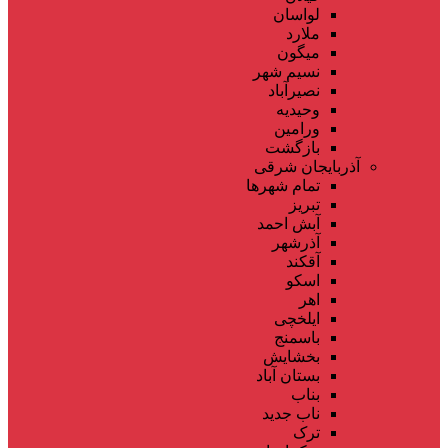
لواسان
ملارد
میگون
نسیم شهر
نصیرآباد
وحیدیه
ورامین
بازگشت
آذربایجان شرقی
تمام شهر‌ها
تبریز
آبش احمد
آذرشهر
آقکند
اسکو
اهر
ایلخچی
باسمنج
بخشایش
بستان آباد
بناب
ناب جدید
ترک