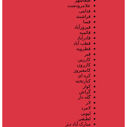
صفاشهر
علامرودشت
فدامی
فراشبند
فسا
فیروزآباد
قائمیه
قادرآباد
قطب آباد
قطرویه
قیر
کارزین
کازرون
کامفیروز
کره ای
کنارتخته
کوار
گراش
گله دار
لار
لامرد
لپویی
لطیفی
مبارک آباد دیز