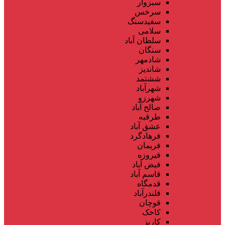
سبزوار
سرخس
سفیدسنگ
سلامی
سلطان آباد
سنگان
شادمهر
شاندیز
ششتمد
شهرآباد
شهرزو
صالح آباد
طرقبه
عشق آباد
فرهادگرد
فریمان
فیروزه
فیض آباد
قاسم آباد
قدمگاه
قلندرآباد
قوچان
کاخک
کاریز