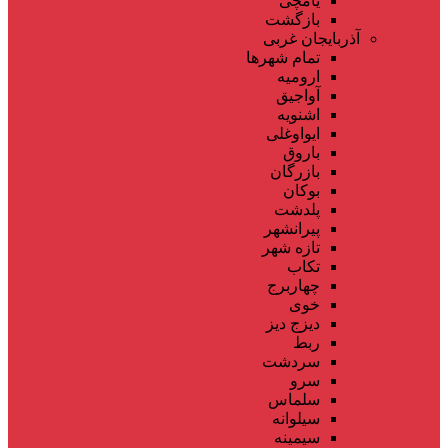
یامچی
بازگشت
آذربایجان غربی
تمام شهر‌ها
ارومیه
آواجیق
اشنویه
ایواوغلی
باروق
بازرگان
بوکان
پلدشت
پیرانشهر
تازه شهر
تکاب
چهاربرج
خوی
دیزج دیز
ربط
سردشت
سرو
سلماس
سیلوانه
سیمینه