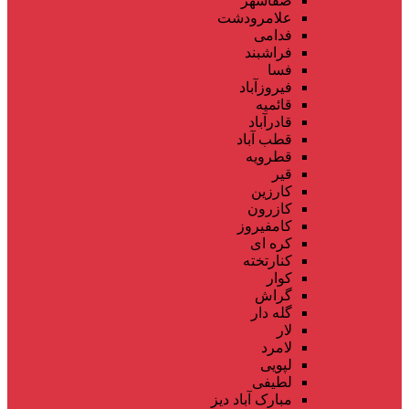
صفاشهر
علامرودشت
فدامی
فراشبند
فسا
فیروزآباد
قائمیه
قادرآباد
قطب آباد
قطرویه
قیر
کارزین
کازرون
کامفیروز
کره ای
کنارتخته
کوار
گراش
گله دار
لار
لامرد
لپویی
لطیفی
مبارک آباد دیز