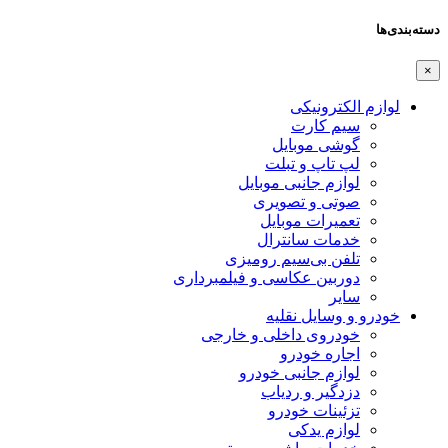
دسته‌بندی‌ها
×
لوازم الکترونیکی
سیم کارت
گوشی موبایل
لپ تاپ و تبلت
لوازم جانبی موبایل
صوتی و تصویری
تعمیرات موبایل
خدمات سانترال
تلفن بی‌سیم رومیزی
دوربین عکاسی و فیلمبرداری
سایر
خودرو و وسایل نقلیه
خودروی داخلی و خارجی
اجاره خودرو
لوازم جانبی خودرو
دزدگیر و ردیاب
تزئینات خودرو
لوازم یدکی