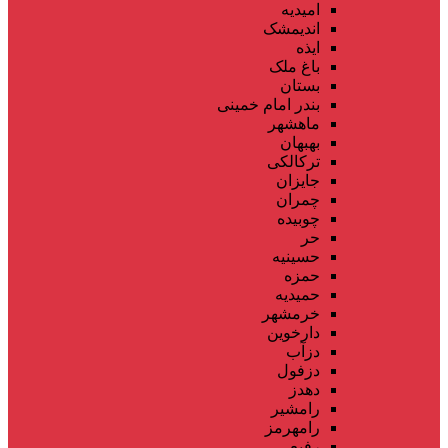
امیدیه
اندیمشک
ایذه
باغ ملک
بستان
بندر امام خمینی
ماهشهر
بهبهان
ترکالکی
جایزان
چمران
چوبیده
حر
حسینیه
حمزه
حمیدیه
خرمشهر
دارخوین
دزآب
دزفول
دهدز
رامشیر
رامهرمز
رفیع