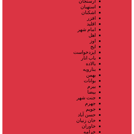
ارسنجان
استهبان
اشکنان
افزر
اقلید
امام شهر
اهل
اوز
ایج
ایزدخواست
باب انار
بالاده
بنارویه
بهمن
بوانات
بیرم
بیضا
جنت شهر
جهرم
جویم
حسن آباد
خان زنیان
خاوران
خرامه