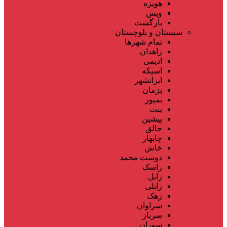
هویزه
ویس
بازگشت
سیستان و بلوچستان
تمام شهر‌ها
زاهدان
ادیمی
اسپکه
ایرانشهر
بزمان
بمپور
بنت
پیشین
جالق
چابهار
خاش
دوست محمد
راسک
زابل
زابلی
زهک
سراوان
سرباز
سوران