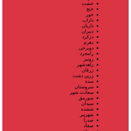
خشت
خنج
خور
داراب
داریان
دبیران
دژکرد
دهرم
دوبرجی
رامجرد
رونیز
زاهدشهر
زرقان
زرین دشت
سده
سروستان
سعادت شهر
سورمق
سیدان
ششده
شهرپیر
صدرا
صغاد