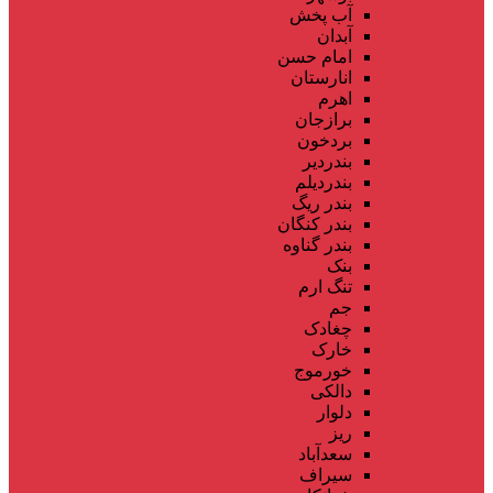
آب پخش
آبدان
امام حسن
انارستان
اهرم
برازجان
بردخون
بندردیر
بندردیلم
بندر ریگ
بندر کنگان
بندر گناوه
بنک
تنگ ارم
جم
چغادک
خارک
خورموج
دالکی
دلوار
ریز
سعدآباد
سیراف