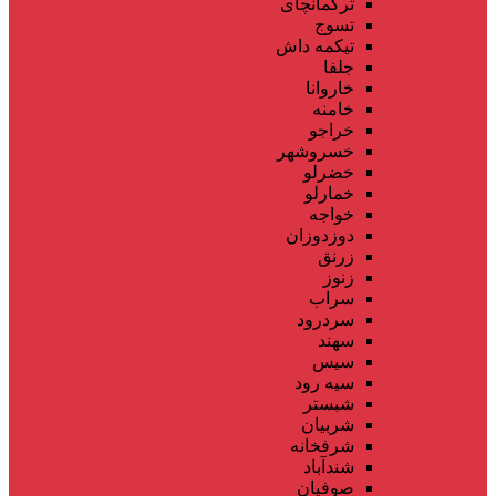
ترکمانچای
تسوج
تیکمه داش
جلفا
خاروانا
خامنه
خراجو
خسروشهر
خضرلو
خمارلو
خواجه
دوزدوزان
زرنق
زنوز
سراب
سردرود
سهند
سیس
سیه رود
شبستر
شربیان
شرفخانه
شندآباد
صوفیان