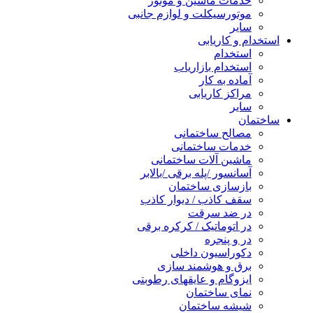
خدمات ماشین و موتور
موتورسیکلت و لوازم جانبی
سایر
استخدام و کاریابی
استخدام
استخدام بازاریاب
آماده به کار
مراکز کاریابی
سایر
ساختمان
مصالح ساختمانی
خدمات ساختمانی
ماشین آلات ساختمانی
آسانسور /پله برقی /بالابر
بازسازی ساختمان
سقف کاذب / دیوار کاذب
در ضد سرقت
در اتوماتیک / کرکره برقی
در و پنجره
دکوراسیون داخلی
برق و هوشمند سازی
ایزوگام و عایقهای رطوبتی
نمای ساختمان
شیشه ساختمان