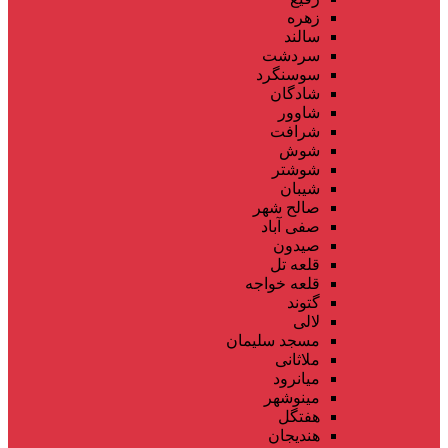
زهره
سالند
سردشت
سوسنگرد
شادگان
شاوور
شرافت
شوش
شوشتر
شیبان
صالح شهر
صفی آباد
صیدون
قلعه تل
قلعه خواجه
گتوند
لالی
مسجد سلیمان
ملاثانی
میانرود
مینوشهر
هفتگل
هندیجان