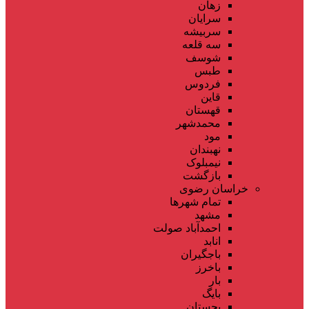
زهان
سرایان
سربیشه
سه قلعه
شوسف
طبس
فردوس
قاین
قهستان
محمدشهر
مود
نهبندان
نیمبلوک
بازگشت
خراسان رضوی
تمام شهر‌ها
مشهد
احمدآباد صولت
انابد
باجگیران
باخرز
بار
بایگ
بجستان