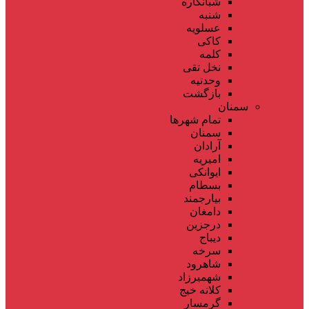
شبانکاره
شنبه
عسلویه
کاکی
کلمه
نخل تقی
وحدتیه
بازگشت
سمنان
تمام شهر‌ها
سمنان
آرادان
امیریه
ایوانکی
بسطام
بیارجمند
دامغان
درجزین
دیباج
سرخه
شاهرود
شهمیرزاد
کلاته خیج
گرمسار