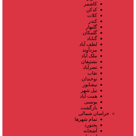
کاشمر
کدکن
کلات
کندر
گلبهار
گلمکان
گناباد
لطف آباد
مزدآوند
ملک آباد
نشتیفان
نصرآباد
نقاب
نوخندان
نیشابور
نیل شهر
همت آباد
یونسی
بازگشت
خراسان شمالی
تمام شهر‌ها
بجنورد
آشخانه