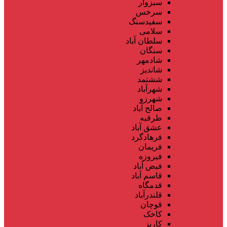
سبزوار
سرخس
سفیدسنگ
سلامی
سلطان آباد
سنگان
شادمهر
شاندیز
ششتمد
شهرآباد
شهرزو
صالح آباد
طرقبه
عشق آباد
فرهادگرد
فریمان
فیروزه
فیض آباد
قاسم آباد
قدمگاه
قلندرآباد
قوچان
کاخک
کاریز