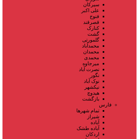
سیرکان
علی اکبر
فنوج
قصرقند
کنارک
گشت
گلمورتی
محمدآباد
محمدان
محمدی
میرجاوه
نصرت آباد
نگور
نوک آباد
نیکشهر
هیدوچ
بازگشت
فارس
تمام شهر‌ها
شیراز
آباده
آباده طشک
اردکان