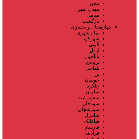
مجن
مهدی شهر
میامی
بازگشت
چهارمحال و بختیاری
تمام شهر‌ها
شهرکرد
آلونی
اردل
باباحیدر
بروجن
بلداجی
بن
جونقان
چلگرد
سامان
سفیددشت
سودجان
سورشجان
شلمزار
طاقانک
فارسان
فرادبنه
فرخ شهر