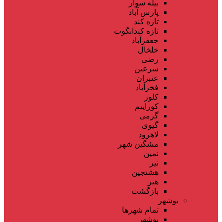
بیله سوار
پارس آباد
تازه کند
تازه کندانگوت
جعفرآباد
خلخال
رضی
سرعین
عنبران
فخرآباد
کلور
کوراییم
گرمی
گیوی
لاهرود
مشگین شهر
نمین
نیر
هشتجین
هیر
بازگشت
بوشهر
تمام شهر‌ها
بوشهر