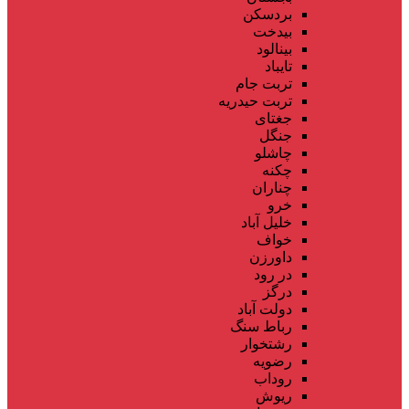
بردسکن
بیدخت
بینالود
تایباد
تربت جام
تربت حیدریه
جغتای
جنگل
چاشلو
چکنه
چناران
خرو
خلیل آباد
خواف
داورزن
در رود
درگز
دولت آباد
رباط سنگ
رشتخوار
رضویه
روداب
ریوش