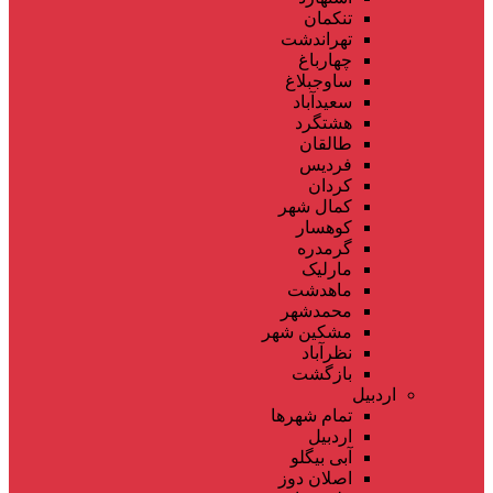
تنکمان
تهراندشت
چهارباغ
ساوجبلاغ
سعیدآباد
هشتگرد
طالقان
فردیس
کردان
کمال شهر
کوهسار
گرمدره
مارلیک
ماهدشت
محمدشهر
مشکین شهر
نظرآباد
بازگشت
اردبیل
تمام شهر‌ها
اردبیل
آبی بیگلو
اصلان دوز