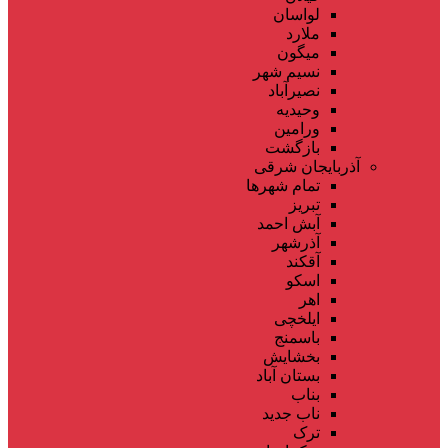
لواسان
ملارد
میگون
نسیم شهر
نصیرآباد
وحیدیه
ورامین
بازگشت
آذربایجان شرقی
تمام شهر‌ها
تبریز
آبش احمد
آذرشهر
آقکند
اسکو
اهر
ایلخچی
باسمنج
بخشایش
بستان آباد
بناب
ناب جدید
ترک