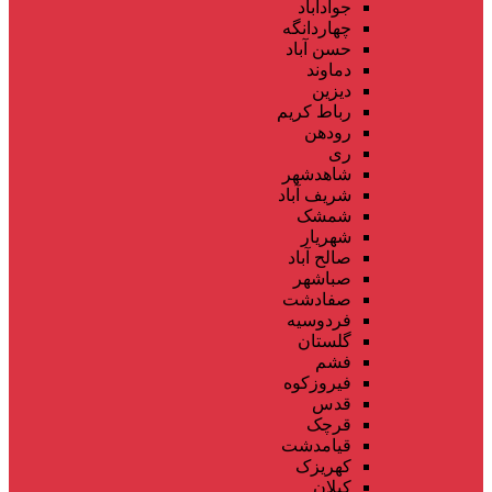
جوادآباد
چهاردانگه
حسن آباد
دماوند
دیزین
رباط کریم
رودهن
ری
شاهدشهر
شریف آباد
شمشک
شهریار
صالح آباد
صباشهر
صفادشت
فردوسیه
گلستان
فشم
فیروزکوه
قدس
قرچک
قیامدشت
کهریزک
کیلان