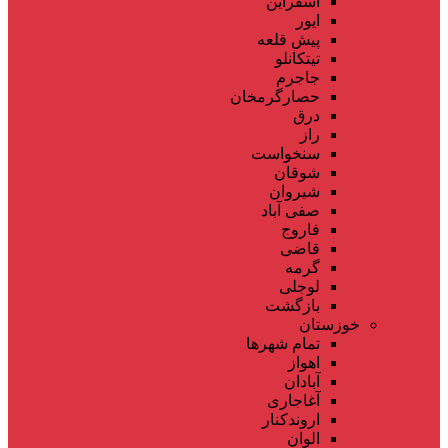
اسفراین
ایور
پیش قلعه
تیتکانلو
جاجرم
حصارگرمخان
درق
راز
سنخواست
شوقان
شیروان
صفی آباد
فاروج
قاضی
گرمه
لوجلی
بازگشت
خوزستان
تمام شهر‌ها
اهواز
آبادان
آغاجاری
اروندکنار
الوان