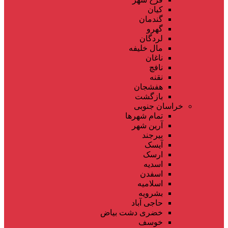
کیان
گندمان
گهرو
لردگان
مال خلیفه
ناغان
نافچ
نقنه
هفشجان
بازگشت
خراسان جنوبی
تمام شهر‌ها
آرین شهر
بیرجند
آیسک
ارسک
اسدیه
اسفدن
اسلامیه
بشرویه
حاجی آباد
خضری دشت بیاض
خوسف