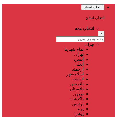
انتخاب استان
انتخاب استان
انتخاب همه
×
تهران
تمام شهر‌ها
تهران
آبسرد
آبعلی
ارجمند
اسلامشهر
اندیشه
باقرشهر
باغستان
بومهن
پاکدشت
پردیس
پرند
پیشوا