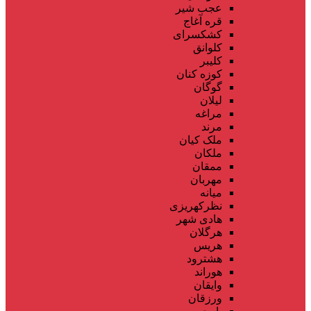
عجب شیر
قره آغاج
کشکسرای
کلوانق
کلیبر
کوزه کنان
گوگان
لیلان
مراغه
مرند
ملک کیان
ملکان
ممقان
مهربان
میانه
نظرکهریزی
هادی شهر
هرگلان
هریس
هشترود
هوراند
وایقان
ورزقان