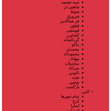
سیه چشمه
شاهین دژ
شوط
فیرورق
قر ضیاالدین
قطور
قوشچی
کشاورز
گردکشانه
ماکو
محمدیار
محمودآباد
مهاباد
میاندوآب
میرآباد
نالوس
نقده
نوشین
بازگشت
البرز
تمام شهر‌ها
کرج
اسارا
اشتهارد