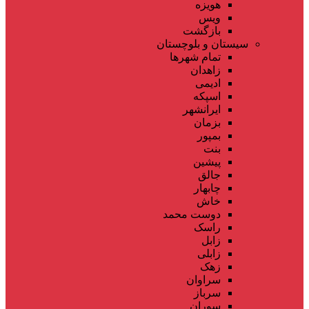
هویزه
ویس
بازگشت
سیستان و بلوچستان
تمام شهر‌ها
زاهدان
ادیمی
اسپکه
ایرانشهر
بزمان
بمپور
بنت
پیشین
جالق
چابهار
خاش
دوست محمد
راسک
زابل
زابلی
زهک
سراوان
سرباز
سوران