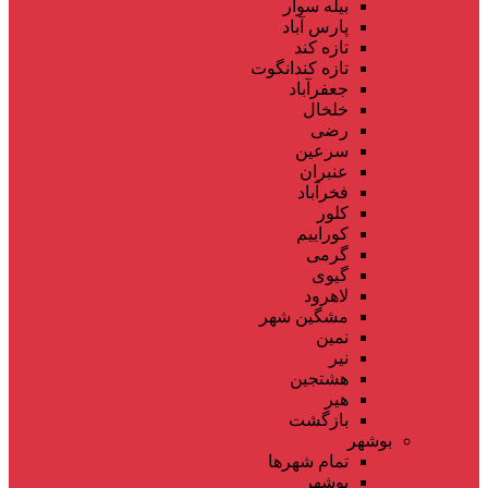
بیله سوار
پارس آباد
تازه کند
تازه کندانگوت
جعفرآباد
خلخال
رضی
سرعین
عنبران
فخرآباد
کلور
کوراییم
گرمی
گیوی
لاهرود
مشگین شهر
نمین
نیر
هشتجین
هیر
بازگشت
بوشهر
تمام شهر‌ها
بوشهر