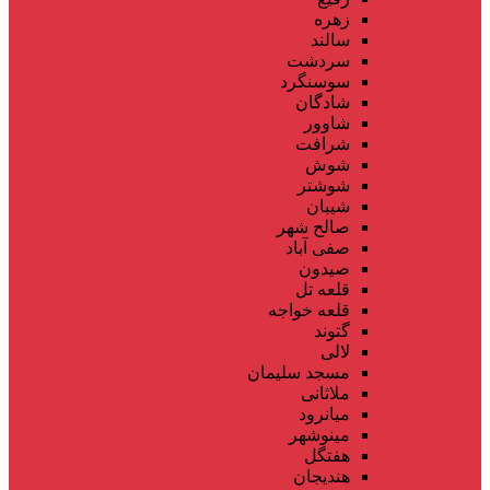
زهره
سالند
سردشت
سوسنگرد
شادگان
شاوور
شرافت
شوش
شوشتر
شیبان
صالح شهر
صفی آباد
صیدون
قلعه تل
قلعه خواجه
گتوند
لالی
مسجد سلیمان
ملاثانی
میانرود
مینوشهر
هفتگل
هندیجان