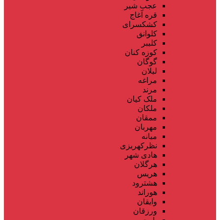
عجب شیر
قره آغاج
کشکسرای
کلوانق
کلیبر
کوزه کنان
گوگان
لیلان
مراغه
مرند
ملک کیان
ملکان
ممقان
مهربان
میانه
نظرکهریزی
هادی شهر
هرگلان
هریس
هشترود
هوراند
وایقان
ورزقان