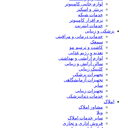
لوازم جانبی کامپیوتر
پرینتر و اسکنر
خدمات شبکه
نرم افزار کامپیوتر
خدمات اینترنت
پزشکی و زیبایی
خدمات درمانی و مراقبتی
سمعک
کاشت و ترمیم مو
تغذیه و رژیم غذایی
لوازم آرایشی و بهداشتی
سالن آرایش و زیبایی
کلینیک زیبایی
تجهیزات پزشکی
تجهیزات آزمایشگاهی
سایر
تجهیزات زیبایی
خدمات دندانپزشکی
املاک
مشاور املاک
ویلا
سایر خدمات املاک
فروش اداری و تجاری