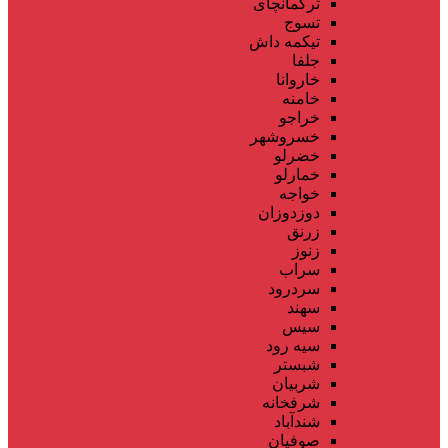
ترکمانچای
تسوج
تیکمه داش
جلفا
خاروانا
خامنه
خراجو
خسروشهر
خضرلو
خمارلو
خواجه
دوزدوزان
زرنق
زنوز
سراب
سردرود
سهند
سیس
سیه رود
شبستر
شربیان
شرفخانه
شندآباد
صوفیان