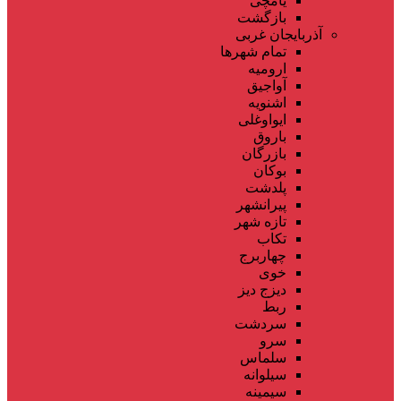
یامچی
بازگشت
آذربایجان غربی
تمام شهر‌ها
ارومیه
آواجیق
اشنویه
ایواوغلی
باروق
بازرگان
بوکان
پلدشت
پیرانشهر
تازه شهر
تکاب
چهاربرج
خوی
دیزج دیز
ربط
سردشت
سرو
سلماس
سیلوانه
سیمینه