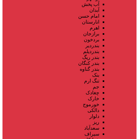
آب پخش
آبدان
امام حسن
انارستان
اهرم
برازجان
بردخون
بندردیر
بندردیلم
بندر ریگ
بندر کنگان
بندر گناوه
بنک
تنگ ارم
جم
چغادک
خارک
خورموج
دالکی
دلوار
ریز
سعدآباد
سیراف