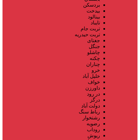
بردسکن
بیدخت
بینالود
تایباد
تربت جام
تربت حیدریه
جغتای
جنگل
چاشلو
چکنه
چناران
خرو
خلیل آباد
خواف
داورزن
در رود
درگز
دولت آباد
رباط سنگ
رشتخوار
رضویه
روداب
ریوش