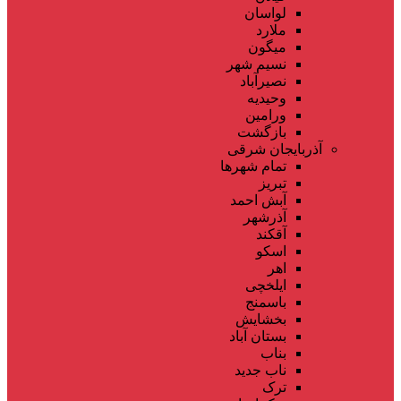
لواسان
ملارد
میگون
نسیم شهر
نصیرآباد
وحیدیه
ورامین
بازگشت
آذربایجان شرقی
تمام شهر‌ها
تبریز
آبش احمد
آذرشهر
آقکند
اسکو
اهر
ایلخچی
باسمنج
بخشایش
بستان آباد
بناب
ناب جدید
ترک