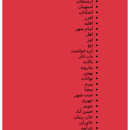
ارسنجان
استهبان
اشکنان
افزر
اقلید
امام شهر
اهل
اوز
ایج
ایزدخواست
باب انار
بالاده
بنارویه
بهمن
بوانات
بیرم
بیضا
جنت شهر
جهرم
جویم
حسن آباد
خان زنیان
خاوران
خرامه