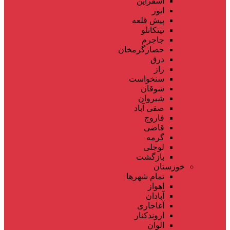
اسفراین
ایور
پیش قلعه
تیتکانلو
جاجرم
حصارگرمخان
درق
راز
سنخواست
شوقان
شیروان
صفی آباد
فاروج
قاضی
گرمه
لوجلی
بازگشت
خوزستان
تمام شهر‌ها
اهواز
آبادان
آغاجاری
اروندکنار
الوان