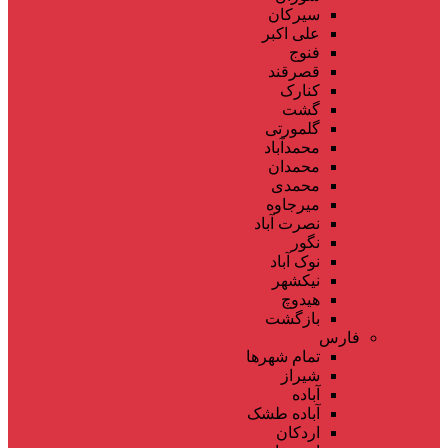
سیرکان
علی اکبر
فنوج
قصرقند
کنارک
گشت
گلمورتی
محمدآباد
محمدان
محمدی
میرجاوه
نصرت آباد
نگور
نوک آباد
نیکشهر
هیدوچ
بازگشت
فارس
تمام شهر‌ها
شیراز
آباده
آباده طشک
اردکان