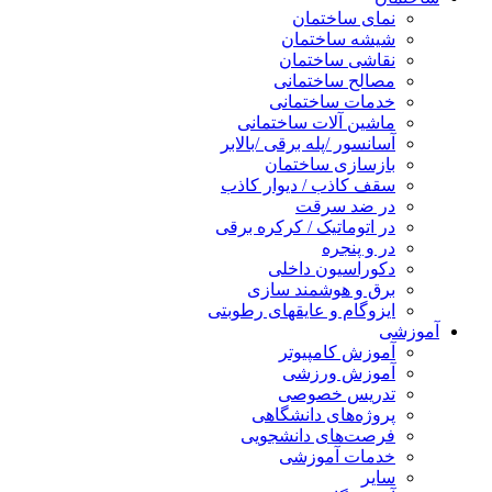
نمای ساختمان
شیشه ساختمان
نقاشی ساختمان
مصالح ساختمانی
خدمات ساختمانی
ماشین آلات ساختمانی
آسانسور /پله برقی /بالابر
بازسازی ساختمان
سقف کاذب / دیوار کاذب
در ضد سرقت
در اتوماتیک / کرکره برقی
در و پنجره
دکوراسیون داخلی
برق و هوشمند سازی
ایزوگام و عایقهای رطوبتی
آموزشی
آموزش کامپیوتر
آموزش ورزشی
تدریس خصوصی
پروژه‌های دانشگاهی
فرصت‌های دانشجویی
خدمات آموزشی
سایر