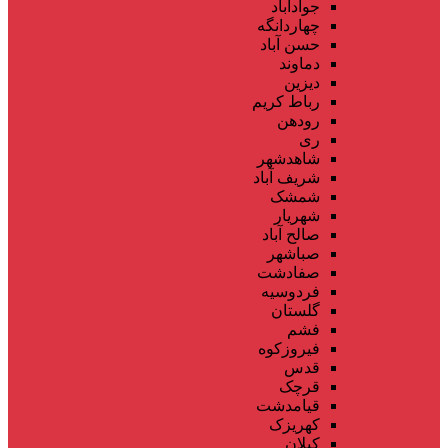
جوادآباد
چهاردانگه
حسن آباد
دماوند
دیزین
رباط کریم
رودهن
ری
شاهدشهر
شریف آباد
شمشک
شهریار
صالح آباد
صباشهر
صفادشت
فردوسیه
گلستان
فشم
فیروزکوه
قدس
قرچک
قیامدشت
کهریزک
کیلان