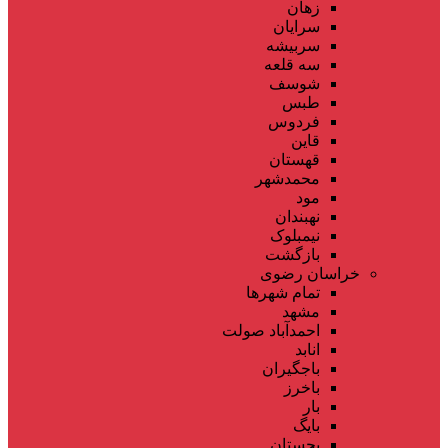
زهان
سرایان
سربیشه
سه قلعه
شوسف
طبس
فردوس
قاین
قهستان
محمدشهر
مود
نهبندان
نیمبلوک
بازگشت
خراسان رضوی
تمام شهر‌ها
مشهد
احمدآباد صولت
انابد
باجگیران
باخرز
بار
بایگ
بجستان