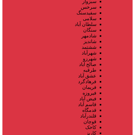
سبزوار
سرخس
سفیدسنگ
سلامی
سلطان آباد
سنگان
شادمهر
شاندیز
ششتمد
شهرآباد
شهرزو
صالح آباد
طرقبه
عشق آباد
فرهادگرد
فریمان
فیروزه
فیض آباد
قاسم آباد
قدمگاه
قلندرآباد
قوچان
کاخک
کاریز