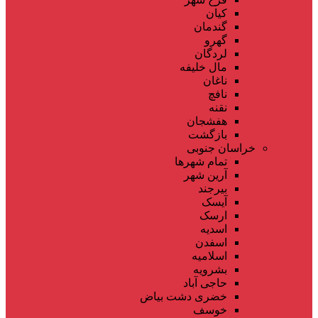
کیان
گندمان
گهرو
لردگان
مال خلیفه
ناغان
نافچ
نقنه
هفشجان
بازگشت
خراسان جنوبی
تمام شهر‌ها
آرین شهر
بیرجند
آیسک
ارسک
اسدیه
اسفدن
اسلامیه
بشرویه
حاجی آباد
خضری دشت بیاض
خوسف