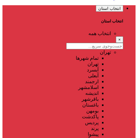
انتخاب استان
انتخاب استان
انتخاب همه
×
تهران
تمام شهر‌ها
تهران
آبسرد
آبعلی
ارجمند
اسلامشهر
اندیشه
باقرشهر
باغستان
بومهن
پاکدشت
پردیس
پرند
پیشوا