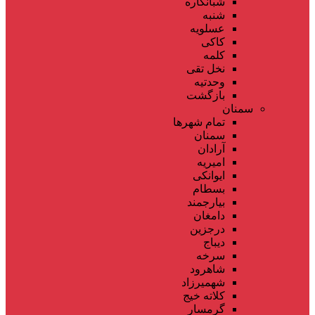
شبانکاره
شنبه
عسلویه
کاکی
کلمه
نخل تقی
وحدتیه
بازگشت
سمنان
تمام شهر‌ها
سمنان
آرادان
امیریه
ایوانکی
بسطام
بیارجمند
دامغان
درجزین
دیباج
سرخه
شاهرود
شهمیرزاد
کلاته خیج
گرمسار