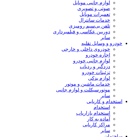
لوازم جانبی موبایل
صوتی و تصویری
تعمیرات موبایل
خدمات سانترال
تلفن بی‌سیم رومیزی
دوربین عکاسی و فیلمبرداری
سایر
خودرو و وسایل نقلیه
خودروی داخلی و خارجی
اجاره خودرو
لوازم جانبی خودرو
دزدگیر و ردیاب
تزئینات خودرو
لوازم یدکی
خدمات ماشین و موتور
موتورسیکلت و لوازم جانبی
سایر
استخدام و کاریابی
استخدام
استخدام بازاریاب
آماده به کار
مراکز کاریابی
سایر
ساختمان