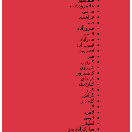
صفاشهر
علامرودشت
فدامی
فراشبند
فسا
فیروزآباد
قائمیه
قادرآباد
قطب آباد
قطرویه
قیر
کارزین
کازرون
کامفیروز
کره ای
کنارتخته
کوار
گراش
گله دار
لار
لامرد
لپویی
لطیفی
مبارک آباد دیز