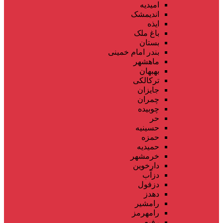
امیدیه
اندیمشک
ایذه
باغ ملک
بستان
بندر امام خمینی
ماهشهر
بهبهان
ترکالکی
جایزان
چمران
چوبیده
حر
حسینیه
حمزه
حمیدیه
خرمشهر
دارخوین
دزآب
دزفول
دهدز
رامشیر
رامهرمز
رفیع