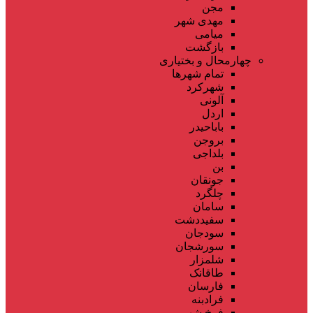
مجن
مهدی شهر
میامی
بازگشت
چهارمحال و بختیاری
تمام شهر‌ها
شهرکرد
آلونی
اردل
باباحیدر
بروجن
بلداجی
بن
جونقان
چلگرد
سامان
سفیددشت
سودجان
سورشجان
شلمزار
طاقانک
فارسان
فرادبنه
فرخ شهر