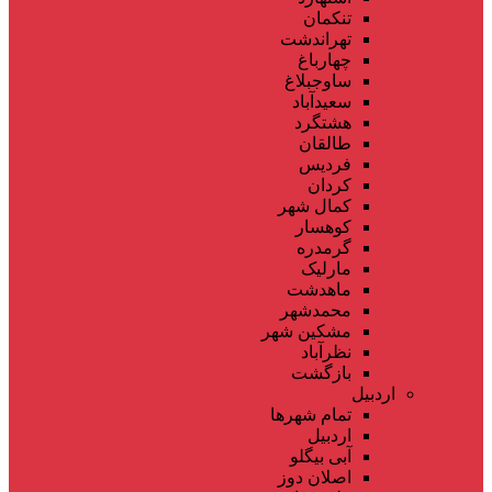
تنکمان
تهراندشت
چهارباغ
ساوجبلاغ
سعیدآباد
هشتگرد
طالقان
فردیس
کردان
کمال شهر
کوهسار
گرمدره
مارلیک
ماهدشت
محمدشهر
مشکین شهر
نظرآباد
بازگشت
اردبیل
تمام شهر‌ها
اردبیل
آبی بیگلو
اصلان دوز