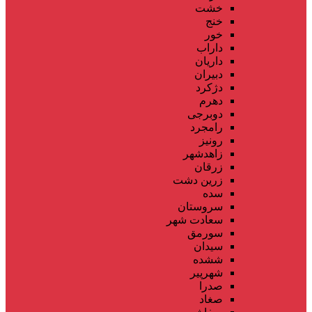
خشت
خنج
خور
داراب
داریان
دبیران
دژکرد
دهرم
دوبرجی
رامجرد
رونیز
زاهدشهر
زرقان
زرین دشت
سده
سروستان
سعادت شهر
سورمق
سیدان
ششده
شهرپیر
صدرا
صغاد