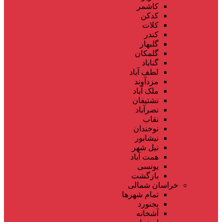
کاشمر
کدکن
کلات
کندر
گلبهار
گلمکان
گناباد
لطف آباد
مزدآوند
ملک آباد
نشتیفان
نصرآباد
نقاب
نوخندان
نیشابور
نیل شهر
همت آباد
یونسی
بازگشت
خراسان شمالی
تمام شهر‌ها
بجنورد
آشخانه