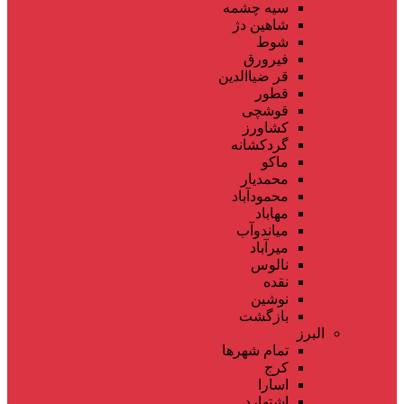
سیه چشمه
شاهین دژ
شوط
فیرورق
قر ضیاالدین
قطور
قوشچی
کشاورز
گردکشانه
ماکو
محمدیار
محمودآباد
مهاباد
میاندوآب
میرآباد
نالوس
نقده
نوشین
بازگشت
البرز
تمام شهر‌ها
کرج
اسارا
اشتهارد