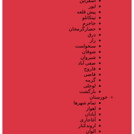
اسفراین
ایور
پیش قلعه
تیتکانلو
جاجرم
حصارگرمخان
درق
راز
سنخواست
شوقان
شیروان
صفی آباد
فاروج
قاضی
گرمه
لوجلی
بازگشت
خوزستان
تمام شهر‌ها
اهواز
آبادان
آغاجاری
اروندکنار
الوان