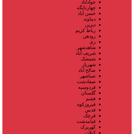
جوادآباد
چهاردانگه
حسن آباد
دماوند
دیزین
رباط کریم
رودهن
ری
شاهدشهر
شریف آباد
شمشک
شهریار
صالح آباد
صباشهر
صفادشت
فردوسیه
گلستان
فشم
فیروزکوه
قدس
قرچک
قیامدشت
کهریزک
کیلان