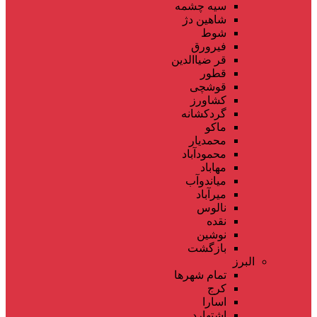
سیه چشمه
شاهین دژ
شوط
فیرورق
قر ضیاالدین
قطور
قوشچی
کشاورز
گردکشانه
ماکو
محمدیار
محمودآباد
مهاباد
میاندوآب
میرآباد
نالوس
نقده
نوشین
بازگشت
البرز
تمام شهر‌ها
کرج
اسارا
اشتهارد