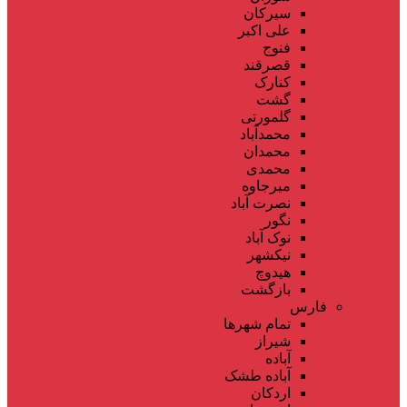
سیرکان
علی اکبر
فنوج
قصرقند
کنارک
گشت
گلمورتی
محمدآباد
محمدان
محمدی
میرجاوه
نصرت آباد
نگور
نوک آباد
نیکشهر
هیدوچ
بازگشت
فارس
تمام شهر‌ها
شیراز
آباده
آباده طشک
اردکان