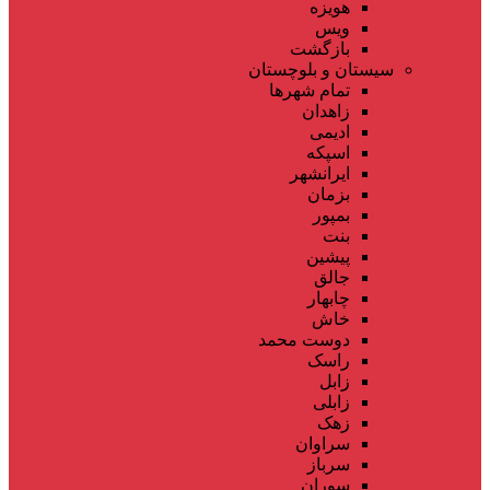
هویزه
ویس
بازگشت
سیستان و بلوچستان
تمام شهر‌ها
زاهدان
ادیمی
اسپکه
ایرانشهر
بزمان
بمپور
بنت
پیشین
جالق
چابهار
خاش
دوست محمد
راسک
زابل
زابلی
زهک
سراوان
سرباز
سوران