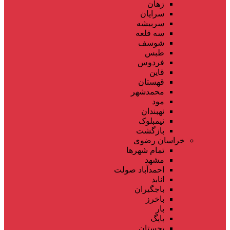
زهان
سرایان
سربیشه
سه قلعه
شوسف
طبس
فردوس
قاین
قهستان
محمدشهر
مود
نهبندان
نیمبلوک
بازگشت
خراسان رضوی
تمام شهر‌ها
مشهد
احمدآباد صولت
انابد
باجگیران
باخرز
بار
بایگ
بجستان