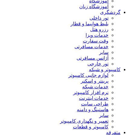
آموزشگاه
آموزشگاه زبان
گردشگری
تور داخلی
بلیط هواپیما و قطار
رزرو هتل
خدمات ویزا
وقت سفارت
خدمات مسافرتی
سایر
آژانس مسافرتی
تور خارجی
کامپیوتر و شبکه
لوازم جانبی کامپیوتر
پرینتر و اسکنر
خدمات شبکه
نرم افزار کامپیوتر
خدمات اینترنت
طراحی سایت
هاستینگ و دامنه
سایر
تعمیر و نگهداری کامپیوتر
کامپیوتر و قطعات
متفرقه