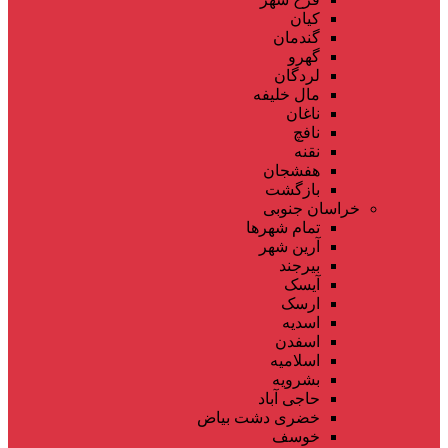
کیان
گندمان
گهرو
لردگان
مال خلیفه
ناغان
نافچ
نقنه
هفشجان
بازگشت
خراسان جنوبی
تمام شهر‌ها
آرین شهر
بیرجند
آیسک
ارسک
اسدیه
اسفدن
اسلامیه
بشرویه
حاجی آباد
خضری دشت بیاض
خوسف