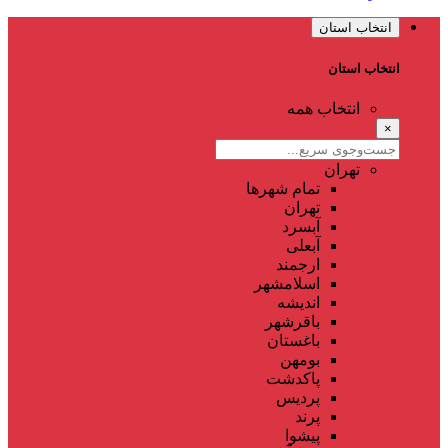
انتخاب استان
انتخاب استان
انتخاب همه
×
تهران
تمام شهر‌ها
تهران
آبسرد
آبعلی
ارجمند
اسلامشهر
اندیشه
باقرشهر
باغستان
بومهن
پاکدشت
پردیس
پرند
پیشوا