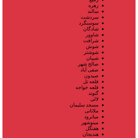
زهره
سالند
سردشت
سوسنگرد
شادگان
شاوور
شرافت
شوش
شوشتر
شیبان
صالح شهر
صفی آباد
صیدون
قلعه تل
قلعه خواجه
گتوند
لالی
مسجد سلیمان
ملاثانی
میانرود
مینوشهر
هفتگل
هندیجان