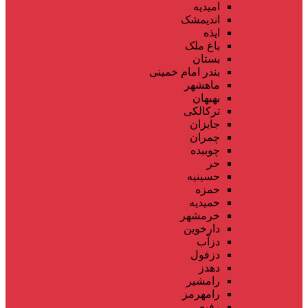
امیدیه
اندیمشک
ایذه
باغ ملک
بستان
بندر امام خمینی
ماهشهر
بهبهان
ترکالکی
جایزان
چمران
چوبیده
حر
حسینیه
حمزه
حمیدیه
خرمشهر
دارخوین
دزآب
دزفول
دهدز
رامشیر
رامهرمز
رفیع