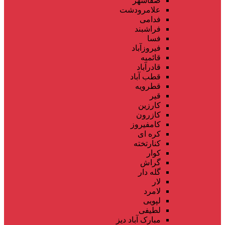
صفاشهر
علامرودشت
فدامی
فراشبند
فسا
فیروزآباد
قائمیه
قادرآباد
قطب آباد
قطرویه
قیر
کارزین
کازرون
کامفیروز
کره ای
کنارتخته
کوار
گراش
گله دار
لار
لامرد
لپویی
لطیفی
مبارک آباد دیز