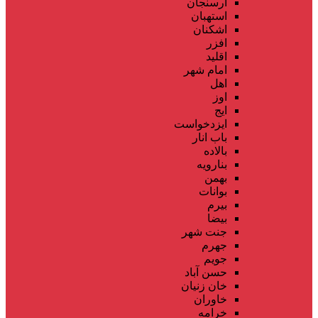
ارسنجان
استهبان
اشکنان
افزر
اقلید
امام شهر
اهل
اوز
ایج
ایزدخواست
باب انار
بالاده
بنارویه
بهمن
بوانات
بیرم
بیضا
جنت شهر
جهرم
جویم
حسن آباد
خان زنیان
خاوران
خرامه