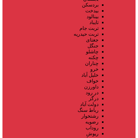
بردسکن
بیدخت
بینالود
تایباد
تربت جام
تربت حیدریه
جغتای
جنگل
چاشلو
چکنه
چناران
خرو
خلیل آباد
خواف
داورزن
در رود
درگز
دولت آباد
رباط سنگ
رشتخوار
رضویه
روداب
ریوش