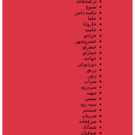
ترکمانچای
تسوج
تیکمه داش
جلفا
خاروانا
خامنه
خراجو
خسروشهر
خضرلو
خمارلو
خواجه
دوزدوزان
زرنق
زنوز
سراب
سردرود
سهند
سیس
سیه رود
شبستر
شربیان
شرفخانه
شندآباد
صوفیان