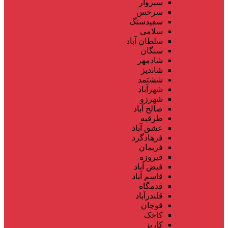
سبزوار
سرخس
سفیدسنگ
سلامی
سلطان آباد
سنگان
شادمهر
شاندیز
ششتمد
شهرآباد
شهرزو
صالح آباد
طرقبه
عشق آباد
فرهادگرد
فریمان
فیروزه
فیض آباد
قاسم آباد
قدمگاه
قلندرآباد
قوچان
کاخک
کاریز