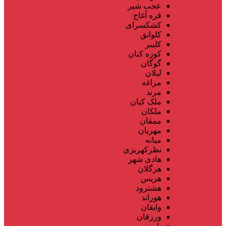
عجب شیر
قره آغاج
کشکسرای
کلوانق
کلیبر
کوزه کنان
گوگان
لیلان
مراغه
مرند
ملک کیان
ملکان
ممقان
مهربان
میانه
نظرکهریزی
هادی شهر
هرگلان
هریس
هشترود
هوراند
وایقان
ورزقان