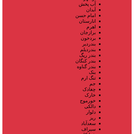
آب پخش
آبدان
امام حسن
انارستان
اهرم
برازجان
بردخون
بندردیر
بندردیلم
بندر ریگ
بندر کنگان
بندر گناوه
بنک
تنگ ارم
جم
چغادک
خارک
خورموج
دالکی
دلوار
ریز
سعدآباد
سیراف