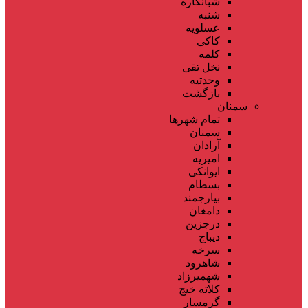
شبانکاره
شنبه
عسلویه
کاکی
کلمه
نخل تقی
وحدتیه
بازگشت
سمنان
تمام شهر‌ها
سمنان
آرادان
امیریه
ایوانکی
بسطام
بیارجمند
دامغان
درجزین
دیباج
سرخه
شاهرود
شهمیرزاد
کلاته خیج
گرمسار