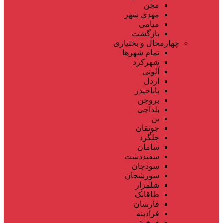
مجن
مهدی شهر
میامی
بازگشت
چهارمحال و بختیاری
تمام شهر‌ها
شهرکرد
آلونی
اردل
باباحیدر
بروجن
بلداجی
بن
جونقان
چلگرد
سامان
سفیددشت
سودجان
سورشجان
شلمزار
طاقانک
فارسان
فرادبنه
فرخ شهر