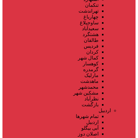
تنکمان
تهراندشت
چهارباغ
ساوجبلاغ
سعیدآباد
هشتگرد
طالقان
فردیس
کردان
کمال شهر
کوهسار
گرمدره
مارلیک
ماهدشت
محمدشهر
مشکین شهر
نظرآباد
بازگشت
اردبیل
تمام شهر‌ها
اردبیل
آبی بیگلو
اصلان دوز