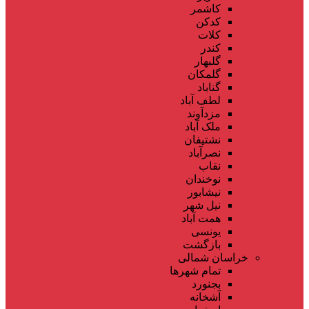
کاشمر
کدکن
کلات
کندر
گلبهار
گلمکان
گناباد
لطف آباد
مزدآوند
ملک آباد
نشتیفان
نصرآباد
نقاب
نوخندان
نیشابور
نیل شهر
همت آباد
یونسی
بازگشت
خراسان شمالی
تمام شهر‌ها
بجنورد
آشخانه