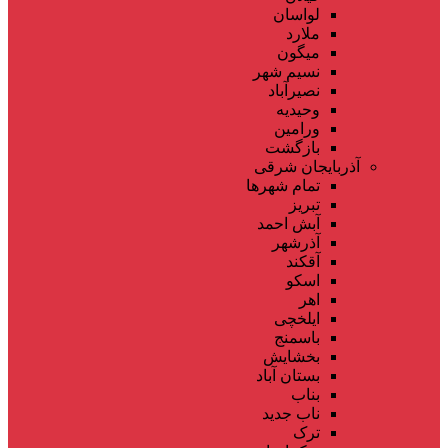
لواسان
ملارد
میگون
نسیم شهر
نصیرآباد
وحیدیه
ورامین
بازگشت
آذربایجان شرقی
تمام شهر‌ها
تبریز
آبش احمد
آذرشهر
آقکند
اسکو
اهر
ایلخچی
باسمنج
بخشایش
بستان آباد
بناب
ناب جدید
ترک