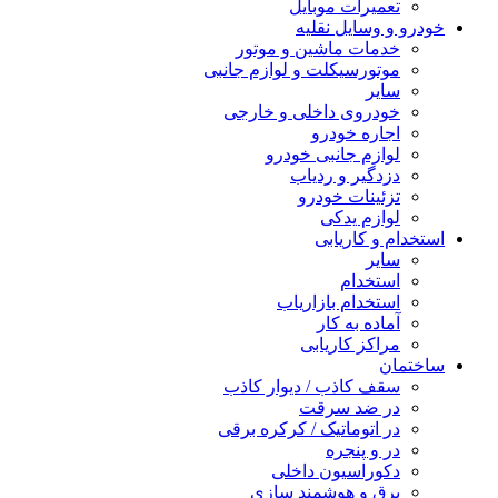
تعمیرات موبایل
خودرو و وسایل نقلیه
خدمات ماشین و موتور
موتورسیکلت و لوازم جانبی
سایر
خودروی داخلی و خارجی
اجاره خودرو
لوازم جانبی خودرو
دزدگیر و ردیاب
تزئینات خودرو
لوازم یدکی
استخدام و کاریابی
سایر
استخدام
استخدام بازاریاب
آماده به کار
مراکز کاریابی
ساختمان
سقف کاذب / دیوار کاذب
در ضد سرقت
در اتوماتیک / کرکره برقی
در و پنجره
دکوراسیون داخلی
برق و هوشمند سازی