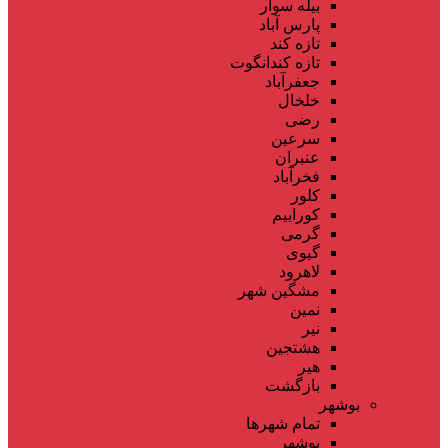
بیله سوار
پارس آباد
تازه کند
تازه کندانگوت
جعفرآباد
خلخال
رضی
سرعین
عنبران
فخرآباد
کلور
کوراییم
گرمی
گیوی
لاهرود
مشگین شهر
نمین
نیر
هشتجین
هیر
بازگشت
بوشهر
تمام شهر‌ها
بوشهر