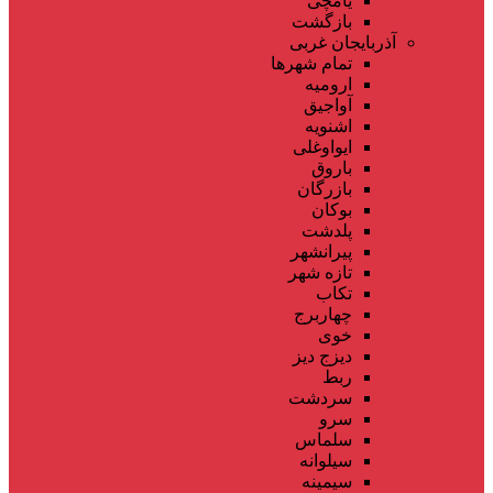
یامچی
بازگشت
آذربایجان غربی
تمام شهر‌ها
ارومیه
آواجیق
اشنویه
ایواوغلی
باروق
بازرگان
بوکان
پلدشت
پیرانشهر
تازه شهر
تکاب
چهاربرج
خوی
دیزج دیز
ربط
سردشت
سرو
سلماس
سیلوانه
سیمینه