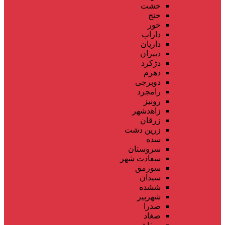
خشت
خنج
خور
داراب
داریان
دبیران
دژکرد
دهرم
دوبرجی
رامجرد
رونیز
زاهدشهر
زرقان
زرین دشت
سده
سروستان
سعادت شهر
سورمق
سیدان
ششده
شهرپیر
صدرا
صغاد