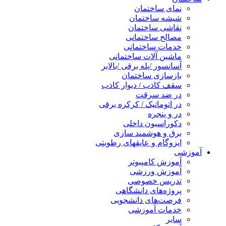
نمای ساختمان
شیشه ساختمان
نقاشی ساختمان
مصالح ساختمانی
خدمات ساختمانی
ماشین آلات ساختمانی
آسانسور /پله برقی /بالابر
بازسازی ساختمان
سقف کاذب / دیوار کاذب
در ضد سرقت
در اتوماتیک / کرکره برقی
در و پنجره
دکوراسیون داخلی
برق و هوشمند سازی
ایزوگام و عایقهای رطوبتی
آموزشی
آموزش کامپیوتر
آموزش ورزشی
تدریس خصوصی
پروژه‌های دانشگاهی
فرصت‌های دانشجویی
خدمات آموزشی
سایر