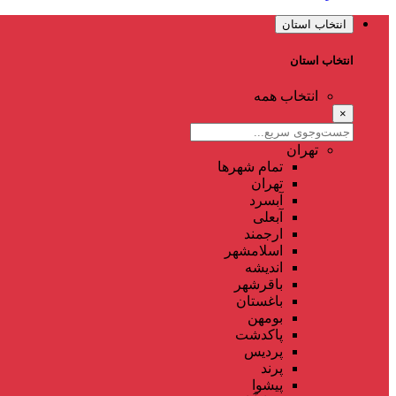
انتخاب استان
انتخاب استان
انتخاب همه
×
تهران
تمام شهر‌ها
تهران
آبسرد
آبعلی
ارجمند
اسلامشهر
اندیشه
باقرشهر
باغستان
بومهن
پاکدشت
پردیس
پرند
پیشوا