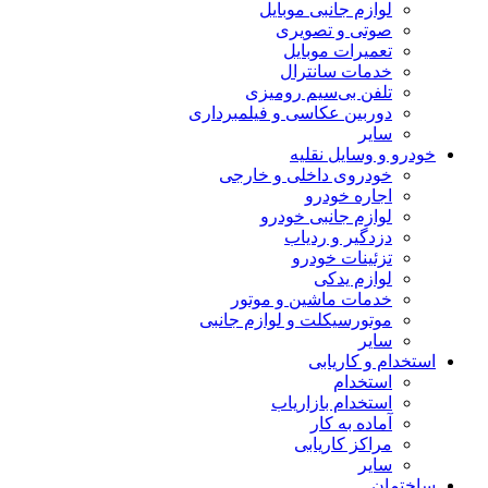
لوازم جانبی موبایل
صوتی و تصویری
تعمیرات موبایل
خدمات سانترال
تلفن بی‌سیم رومیزی
دوربین عکاسی و فیلمبرداری
سایر
خودرو و وسایل نقلیه
خودروی داخلی و خارجی
اجاره خودرو
لوازم جانبی خودرو
دزدگیر و ردیاب
تزئینات خودرو
لوازم یدکی
خدمات ماشین و موتور
موتورسیکلت و لوازم جانبی
سایر
استخدام و کاریابی
استخدام
استخدام بازاریاب
آماده به کار
مراکز کاریابی
سایر
ساختمان