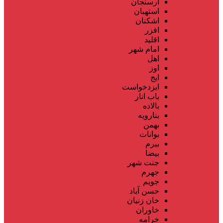
ارسنجان
استهبان
اشکنان
افزر
اقلید
امام شهر
اهل
اوز
ایج
ایزدخواست
باب انار
بالاده
بنارویه
بهمن
بوانات
بیرم
بیضا
جنت شهر
جهرم
جویم
حسن آباد
خان زنیان
خاوران
خرامه