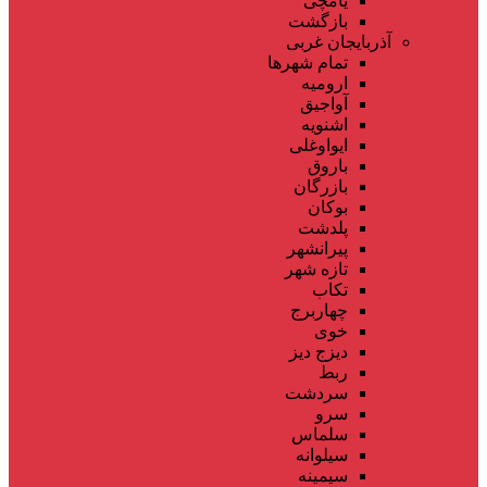
یامچی
بازگشت
آذربایجان غربی
تمام شهر‌ها
ارومیه
آواجیق
اشنویه
ایواوغلی
باروق
بازرگان
بوکان
پلدشت
پیرانشهر
تازه شهر
تکاب
چهاربرج
خوی
دیزج دیز
ربط
سردشت
سرو
سلماس
سیلوانه
سیمینه