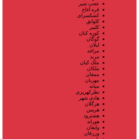
عجب شیر
قره آغاج
کشکسرای
کلوانق
کلیبر
کوزه کنان
گوگان
لیلان
مراغه
مرند
ملک کیان
ملکان
ممقان
مهربان
میانه
نظرکهریزی
هادی شهر
هرگلان
هریس
هشترود
هوراند
وایقان
ورزقان