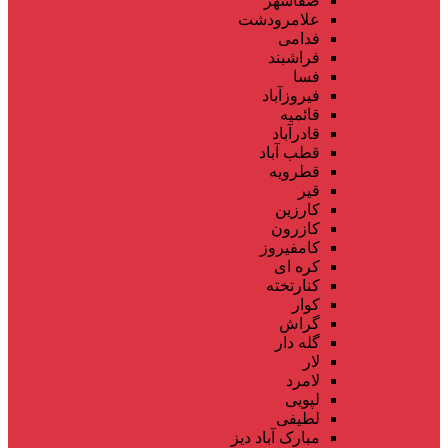
صفاشهر
علامرودشت
فدامی
فراشبند
فسا
فیروزآباد
قائمیه
قادرآباد
قطب آباد
قطرویه
قیر
کارزین
کازرون
کامفیروز
کره ای
کنارتخته
کوار
گراش
گله دار
لار
لامرد
لپویی
لطیفی
مبارک آباد دیز