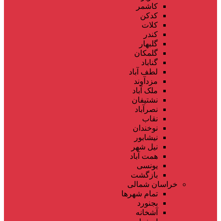
کاشمر
کدکن
کلات
کندر
گلبهار
گلمکان
گناباد
لطف آباد
مزدآوند
ملک آباد
نشتیفان
نصرآباد
نقاب
نوخندان
نیشابور
نیل شهر
همت آباد
یونسی
بازگشت
خراسان شمالی
تمام شهر‌ها
بجنورد
آشخانه