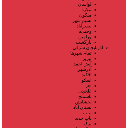
لواسان
ملارد
میگون
نسیم شهر
نصیرآباد
وحیدیه
ورامین
بازگشت
آذربایجان شرقی
تمام شهر‌ها
تبریز
آبش احمد
آذرشهر
آقکند
اسکو
اهر
ایلخچی
باسمنج
بخشایش
بستان آباد
بناب
ناب جدید
ترک