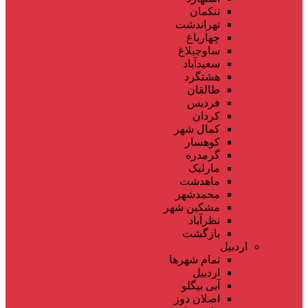
تنکمان
تهراندشت
چهارباغ
ساوجبلاغ
سعیدآباد
هشتگرد
طالقان
فردیس
کردان
کمال شهر
کوهسار
گرمدره
مارلیک
ماهدشت
محمدشهر
مشکین شهر
نظرآباد
بازگشت
اردبیل
تمام شهر‌ها
اردبیل
آبی بیگلو
اصلان دوز