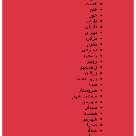
خشت
خنج
خور
داراب
داریان
دبیران
دژکرد
دهرم
دوبرجی
رامجرد
رونیز
زاهدشهر
زرقان
زرین دشت
سده
سروستان
سعادت شهر
سورمق
سیدان
ششده
شهرپیر
صدرا
صغاد