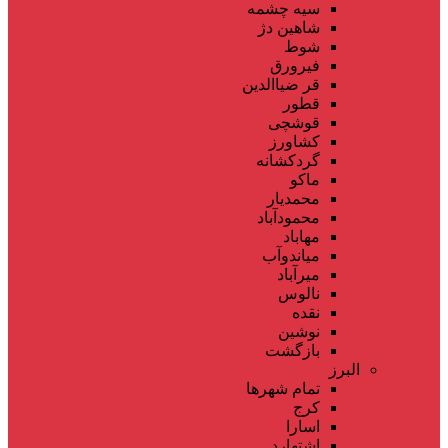
سیه چشمه
شاهین دژ
شوط
فیرورق
قر ضیاالدین
قطور
قوشچی
کشاورز
گردکشانه
ماکو
محمدیار
محمودآباد
مهاباد
میاندوآب
میرآباد
نالوس
نقده
نوشین
بازگشت
البرز
تمام شهر‌ها
کرج
اسارا
اشتهارد