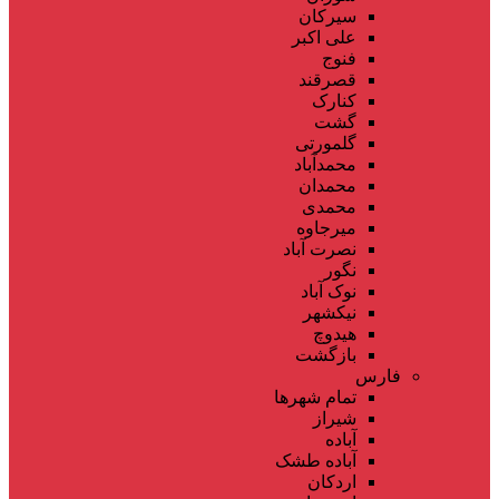
سیرکان
علی اکبر
فنوج
قصرقند
کنارک
گشت
گلمورتی
محمدآباد
محمدان
محمدی
میرجاوه
نصرت آباد
نگور
نوک آباد
نیکشهر
هیدوچ
بازگشت
فارس
تمام شهر‌ها
شیراز
آباده
آباده طشک
اردکان