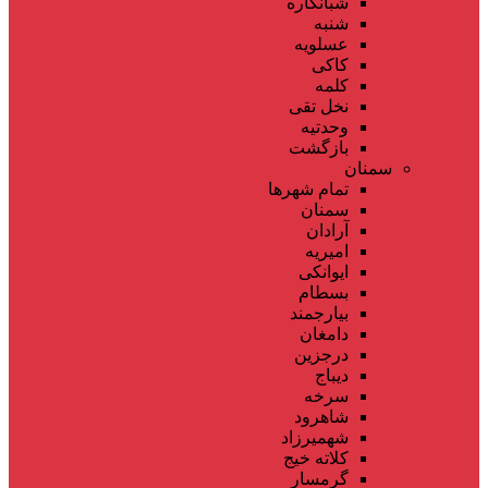
شبانکاره
شنبه
عسلویه
کاکی
کلمه
نخل تقی
وحدتیه
بازگشت
سمنان
تمام شهر‌ها
سمنان
آرادان
امیریه
ایوانکی
بسطام
بیارجمند
دامغان
درجزین
دیباج
سرخه
شاهرود
شهمیرزاد
کلاته خیج
گرمسار