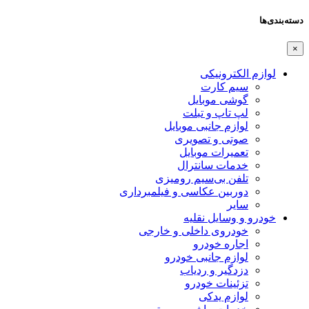
دسته‌بندی‌ها
×
لوازم الکترونیکی
سیم کارت
گوشی موبایل
لپ تاپ و تبلت
لوازم جانبی موبایل
صوتی و تصویری
تعمیرات موبایل
خدمات سانترال
تلفن بی‌سیم رومیزی
دوربین عکاسی و فیلمبرداری
سایر
خودرو و وسایل نقلیه
خودروی داخلی و خارجی
اجاره خودرو
لوازم جانبی خودرو
دزدگیر و ردیاب
تزئینات خودرو
لوازم یدکی