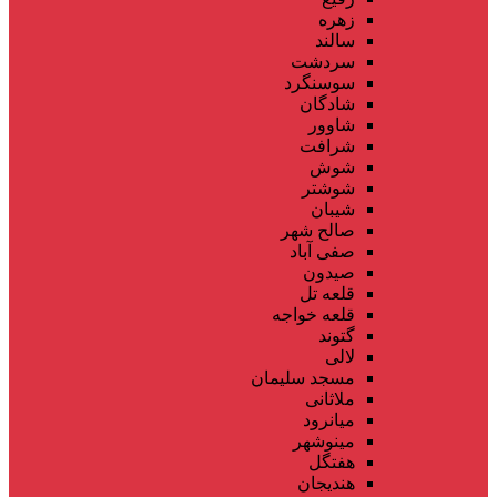
زهره
سالند
سردشت
سوسنگرد
شادگان
شاوور
شرافت
شوش
شوشتر
شیبان
صالح شهر
صفی آباد
صیدون
قلعه تل
قلعه خواجه
گتوند
لالی
مسجد سلیمان
ملاثانی
میانرود
مینوشهر
هفتگل
هندیجان