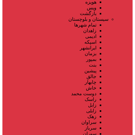
هویزه
ویس
بازگشت
سیستان و بلوچستان
تمام شهر‌ها
زاهدان
ادیمی
اسپکه
ایرانشهر
بزمان
بمپور
بنت
پیشین
جالق
چابهار
خاش
دوست محمد
راسک
زابل
زابلی
زهک
سراوان
سرباز
سوران