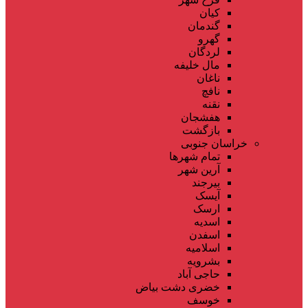
کیان
گندمان
گهرو
لردگان
مال خلیفه
ناغان
نافچ
نقنه
هفشجان
بازگشت
خراسان جنوبی
تمام شهر‌ها
آرین شهر
بیرجند
آیسک
ارسک
اسدیه
اسفدن
اسلامیه
بشرویه
حاجی آباد
خضری دشت بیاض
خوسف