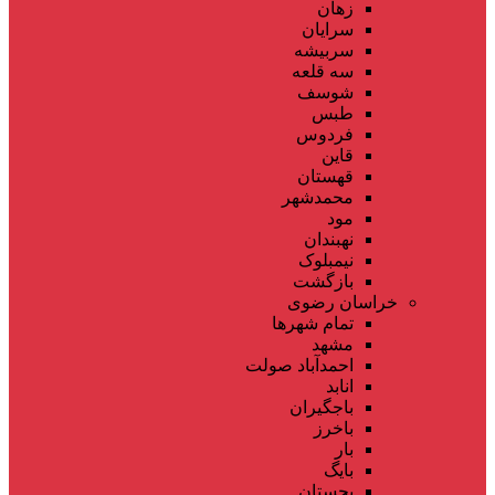
زهان
سرایان
سربیشه
سه قلعه
شوسف
طبس
فردوس
قاین
قهستان
محمدشهر
مود
نهبندان
نیمبلوک
بازگشت
خراسان رضوی
تمام شهر‌ها
مشهد
احمدآباد صولت
انابد
باجگیران
باخرز
بار
بایگ
بجستان