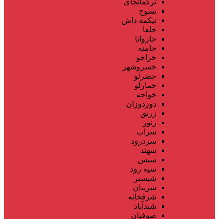
ترکمانچای
تسوج
تیکمه داش
جلفا
خاروانا
خامنه
خراجو
خسروشهر
خضرلو
خمارلو
خواجه
دوزدوزان
زرنق
زنوز
سراب
سردرود
سهند
سیس
سیه رود
شبستر
شربیان
شرفخانه
شندآباد
صوفیان