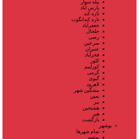
بیله سوار
پارس آباد
تازه کند
تازه کندانگوت
جعفرآباد
خلخال
رضی
سرعین
عنبران
فخرآباد
کلور
کوراییم
گرمی
گیوی
لاهرود
مشگین شهر
نمین
نیر
هشتجین
هیر
بازگشت
بوشهر
تمام شهر‌ها
بوشهر