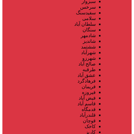
سبزوار
سرخس
سفیدسنگ
سلامی
سلطان آباد
سنگان
شادمهر
شاندیز
ششتمد
شهرآباد
شهرزو
صالح آباد
طرقبه
عشق آباد
فرهادگرد
فریمان
فیروزه
فیض آباد
قاسم آباد
قدمگاه
قلندرآباد
قوچان
کاخک
کاریز