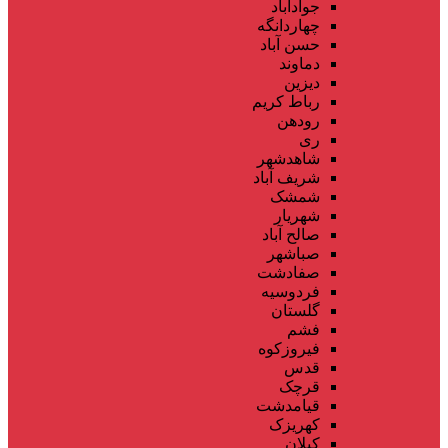
جوادآباد
چهاردانگه
حسن آباد
دماوند
دیزین
رباط کریم
رودهن
ری
شاهدشهر
شریف آباد
شمشک
شهریار
صالح آباد
صباشهر
صفادشت
فردوسیه
گلستان
فشم
فیروزکوه
قدس
قرچک
قیامدشت
کهریزک
کیلان