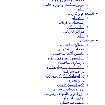
خدمات ماشین و موتور
موتورسیکلت و لوازم جانبی
سایر
استخدام و کاریابی
استخدام
استخدام بازاریاب
آماده به کار
مراکز کاریابی
سایر
ساختمان
مصالح ساختمانی
خدمات ساختمانی
ماشین آلات ساختمانی
آسانسور /پله برقی /بالابر
بازسازی ساختمان
سقف کاذب / دیوار کاذب
در ضد سرقت
در اتوماتیک / کرکره برقی
در و پنجره
دکوراسیون داخلی
برق و هوشمند سازی
ایزوگام و عایقهای رطوبتی
نمای ساختمان
شیشه ساختمان