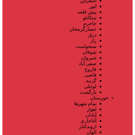
اسفراین
ایور
پیش قلعه
تیتکانلو
جاجرم
حصارگرمخان
درق
راز
سنخواست
شوقان
شیروان
صفی آباد
فاروج
قاضی
گرمه
لوجلی
بازگشت
خوزستان
تمام شهر‌ها
اهواز
آبادان
آغاجاری
اروندکنار
الوان