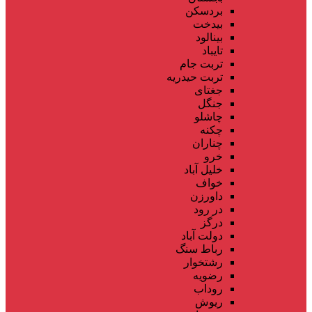
بردسکن
بیدخت
بینالود
تایباد
تربت جام
تربت حیدریه
جغتای
جنگل
چاشلو
چکنه
چناران
خرو
خلیل آباد
خواف
داورزن
در رود
درگز
دولت آباد
رباط سنگ
رشتخوار
رضویه
روداب
ریوش