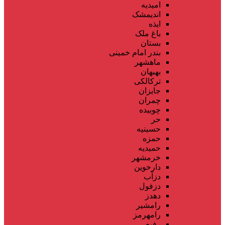
امیدیه
اندیمشک
ایذه
باغ ملک
بستان
بندر امام خمینی
ماهشهر
بهبهان
ترکالکی
جایزان
چمران
چوبیده
حر
حسینیه
حمزه
حمیدیه
خرمشهر
دارخوین
دزآب
دزفول
دهدز
رامشیر
رامهرمز
رفیع