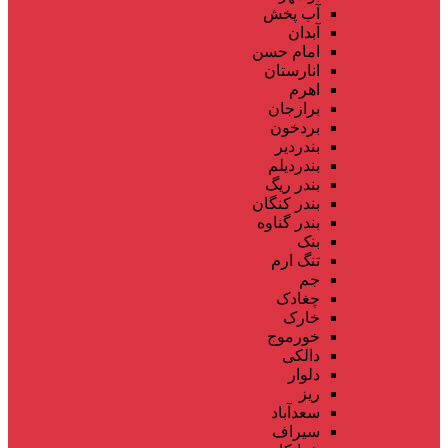
آب پخش
آبدان
امام حسن
انارستان
اهرم
برازجان
بردخون
بندردیر
بندردیلم
بندر ریگ
بندر کنگان
بندر گناوه
بنک
تنگ ارم
جم
چغادک
خارک
خورموج
دالکی
دلوار
ریز
سعدآباد
سیراف