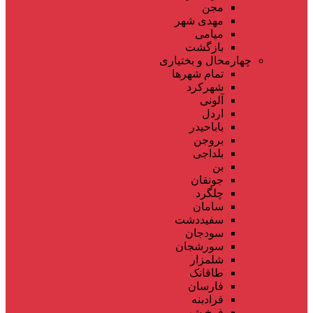
مجن
مهدی شهر
میامی
بازگشت
چهارمحال و بختیاری
تمام شهر‌ها
شهرکرد
آلونی
اردل
باباحیدر
بروجن
بلداجی
بن
جونقان
چلگرد
سامان
سفیددشت
سودجان
سورشجان
شلمزار
طاقانک
فارسان
فرادبنه
فرخ شهر