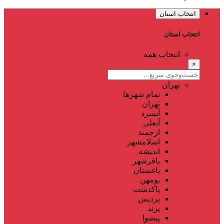
انتخاب استان
انتخاب استان
انتخاب همه
×
تهران
تمام شهر‌ها
تهران
آبسرد
آبعلی
ارجمند
اسلامشهر
اندیشه
باقرشهر
باغستان
بومهن
پاکدشت
پردیس
پرند
پیشوا