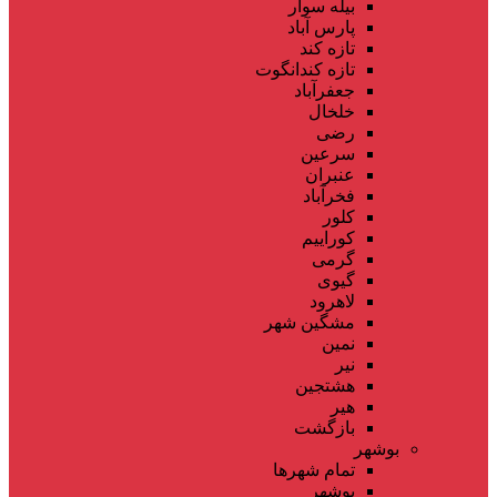
بیله سوار
پارس آباد
تازه کند
تازه کندانگوت
جعفرآباد
خلخال
رضی
سرعین
عنبران
فخرآباد
کلور
کوراییم
گرمی
گیوی
لاهرود
مشگین شهر
نمین
نیر
هشتجین
هیر
بازگشت
بوشهر
تمام شهر‌ها
بوشهر