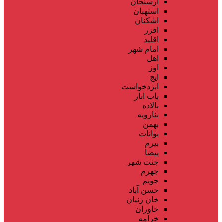
ارسنجان
استهبان
اشکنان
افزر
اقلید
امام شهر
اهل
اوز
ایج
ایزدخواست
باب انار
بالاده
بنارویه
بهمن
بوانات
بیرم
بیضا
جنت شهر
جهرم
جویم
حسن آباد
خان زنیان
خاوران
خرامه