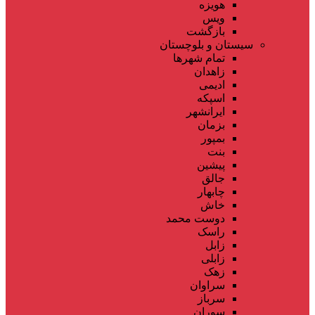
هویزه
ویس
بازگشت
سیستان و بلوچستان
تمام شهر‌ها
زاهدان
ادیمی
اسپکه
ایرانشهر
بزمان
بمپور
بنت
پیشین
جالق
چابهار
خاش
دوست محمد
راسک
زابل
زابلی
زهک
سراوان
سرباز
سوران