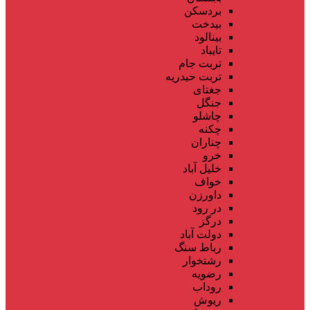
بردسکن
بیدخت
بینالود
تایباد
تربت جام
تربت حیدریه
جغتای
جنگل
چاشلو
چکنه
چناران
خرو
خلیل آباد
خواف
داورزن
در رود
درگز
دولت آباد
رباط سنگ
رشتخوار
رضویه
روداب
ریوش