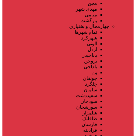
مجن
مهدی شهر
میامی
بازگشت
چهارمحال و بختیاری
تمام شهر‌ها
شهرکرد
آلونی
اردل
باباحیدر
بروجن
بلداجی
بن
جونقان
چلگرد
سامان
سفیددشت
سودجان
سورشجان
شلمزار
طاقانک
فارسان
فرادبنه
فرخ شهر