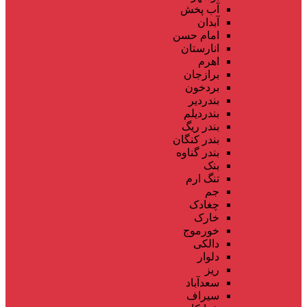
آب پخش
آبدان
امام حسن
انارستان
اهرم
برازجان
بردخون
بندردیر
بندردیلم
بندر ریگ
بندر کنگان
بندر گناوه
بنک
تنگ ارم
جم
چغادک
خارک
خورموج
دالکی
دلوار
ریز
سعدآباد
سیراف