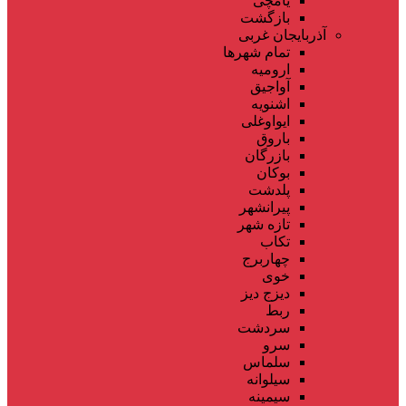
یامچی
بازگشت
آذربایجان غربی
تمام شهر‌ها
ارومیه
آواجیق
اشنویه
ایواوغلی
باروق
بازرگان
بوکان
پلدشت
پیرانشهر
تازه شهر
تکاب
چهاربرج
خوی
دیزج دیز
ربط
سردشت
سرو
سلماس
سیلوانه
سیمینه