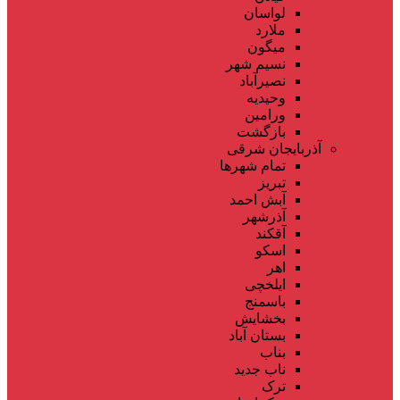
لواسان
ملارد
میگون
نسیم شهر
نصیرآباد
وحیدیه
ورامین
بازگشت
آذربایجان شرقی
تمام شهر‌ها
تبریز
آبش احمد
آذرشهر
آقکند
اسکو
اهر
ایلخچی
باسمنج
بخشایش
بستان آباد
بناب
ناب جدید
ترک