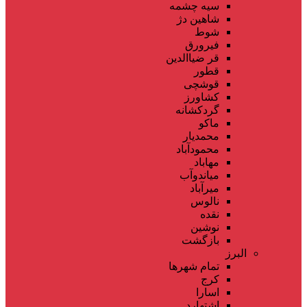
سیه چشمه
شاهین دژ
شوط
فیرورق
قر ضیاالدین
قطور
قوشچی
کشاورز
گردکشانه
ماکو
محمدیار
محمودآباد
مهاباد
میاندوآب
میرآباد
نالوس
نقده
نوشین
بازگشت
البرز
تمام شهر‌ها
کرج
اسارا
اشتهارد