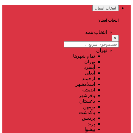
انتخاب استان
انتخاب استان
انتخاب همه
×
تهران
تمام شهر‌ها
تهران
آبسرد
آبعلی
ارجمند
اسلامشهر
اندیشه
باقرشهر
باغستان
بومهن
پاکدشت
پردیس
پرند
پیشوا