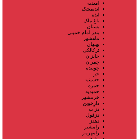
امیدیه
اندیمشک
ایذه
باغ ملک
بستان
بندر امام خمینی
ماهشهر
بهبهان
ترکالکی
جایزان
چمران
چوبیده
حر
حسینیه
حمزه
حمیدیه
خرمشهر
دارخوین
دزآب
دزفول
دهدز
رامشیر
رامهرمز
رفیع