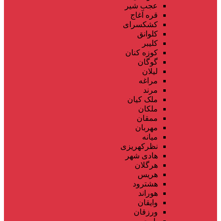
عجب شیر
قره آغاج
کشکسرای
کلوانق
کلیبر
کوزه کنان
گوگان
لیلان
مراغه
مرند
ملک کیان
ملکان
ممقان
مهربان
میانه
نظرکهریزی
هادی شهر
هرگلان
هریس
هشترود
هوراند
وایقان
ورزقان