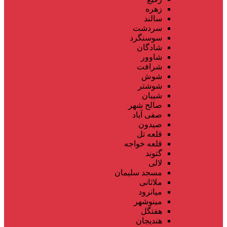
زهره
سالند
سردشت
سوسنگرد
شادگان
شاوور
شرافت
شوش
شوشتر
شیبان
صالح شهر
صفی آباد
صیدون
قلعه تل
قلعه خواجه
گتوند
لالی
مسجد سلیمان
ملاثانی
میانرود
مینوشهر
هفتگل
هندیجان