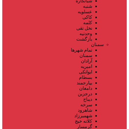
شبانکاره
شنبه
عسلویه
کاکی
کلمه
نخل تقی
وحدتیه
بازگشت
سمنان
تمام شهر‌ها
سمنان
آرادان
امیریه
ایوانکی
بسطام
بیارجمند
دامغان
درجزین
دیباج
سرخه
شاهرود
شهمیرزاد
کلاته خیج
گرمسار