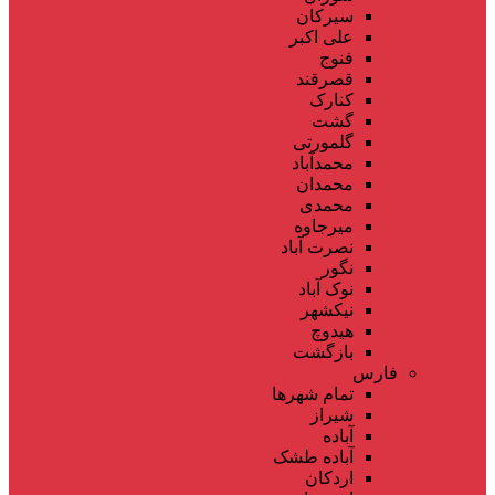
سیرکان
علی اکبر
فنوج
قصرقند
کنارک
گشت
گلمورتی
محمدآباد
محمدان
محمدی
میرجاوه
نصرت آباد
نگور
نوک آباد
نیکشهر
هیدوچ
بازگشت
فارس
تمام شهر‌ها
شیراز
آباده
آباده طشک
اردکان