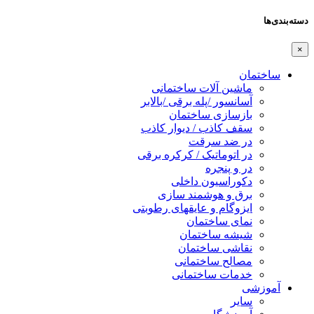
دسته‌بندی‌ها
×
ساختمان
ماشین آلات ساختمانی
آسانسور /پله برقی /بالابر
بازسازی ساختمان
سقف کاذب / دیوار کاذب
در ضد سرقت
در اتوماتیک / کرکره برقی
در و پنجره
دکوراسیون داخلی
برق و هوشمند سازی
ایزوگام و عایقهای رطوبتی
نمای ساختمان
شیشه ساختمان
نقاشی ساختمان
مصالح ساختمانی
خدمات ساختمانی
آموزشی
سایر