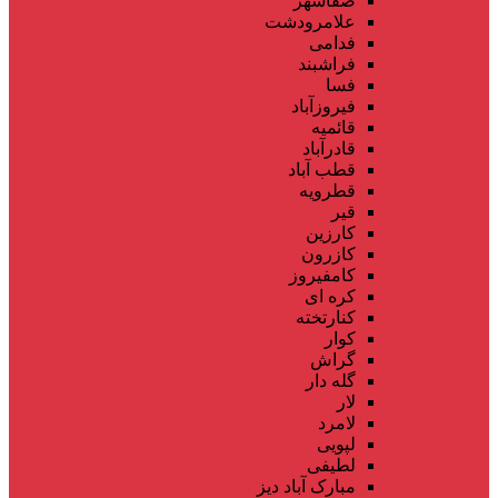
صفاشهر
علامرودشت
فدامی
فراشبند
فسا
فیروزآباد
قائمیه
قادرآباد
قطب آباد
قطرویه
قیر
کارزین
کازرون
کامفیروز
کره ای
کنارتخته
کوار
گراش
گله دار
لار
لامرد
لپویی
لطیفی
مبارک آباد دیز