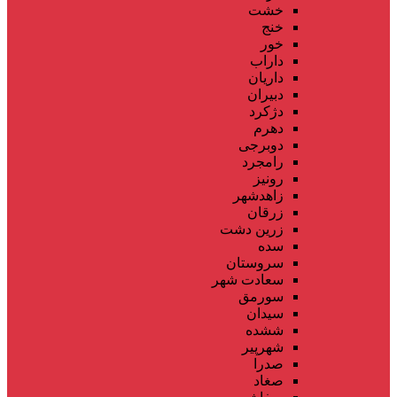
خشت
خنج
خور
داراب
داریان
دبیران
دژکرد
دهرم
دوبرجی
رامجرد
رونیز
زاهدشهر
زرقان
زرین دشت
سده
سروستان
سعادت شهر
سورمق
سیدان
ششده
شهرپیر
صدرا
صغاد