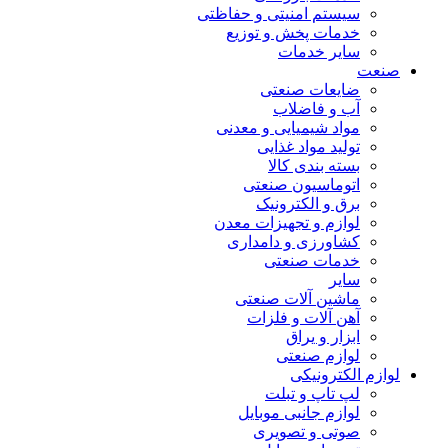
سیستم امنیتی و حفاظتی
خدمات پخش و توزیع
سایر خدمات
صنعت
ضایعات صنعتی
آب و فاضلاب
مواد شیمیایی و معدنی
تولید مواد غذایی
بسته بندی کالا
اتوماسیون صنعتی
برق و الکترونیک
لوازم و تجهیزات معدن
کشاورزی و دامداری
خدمات صنعتی
سایر
ماشین آلات صنعتی
آهن آلات و فلزات
ابزار و یراق
لوازم صنعتی
لوازم الکترونیکی
لپ تاپ و تبلت
لوازم جانبی موبایل
صوتی و تصویری