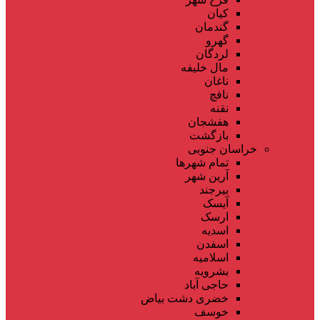
کیان
گندمان
گهرو
لردگان
مال خلیفه
ناغان
نافچ
نقنه
هفشجان
بازگشت
خراسان جنوبی
تمام شهر‌ها
آرین شهر
بیرجند
آیسک
ارسک
اسدیه
اسفدن
اسلامیه
بشرویه
حاجی آباد
خضری دشت بیاض
خوسف