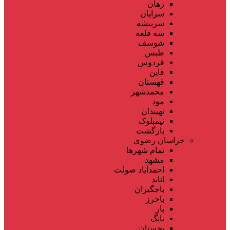
زهان
سرایان
سربیشه
سه قلعه
شوسف
طبس
فردوس
قاین
قهستان
محمدشهر
مود
نهبندان
نیمبلوک
بازگشت
خراسان رضوی
تمام شهر‌ها
مشهد
احمدآباد صولت
انابد
باجگیران
باخرز
بار
بایگ
بجستان