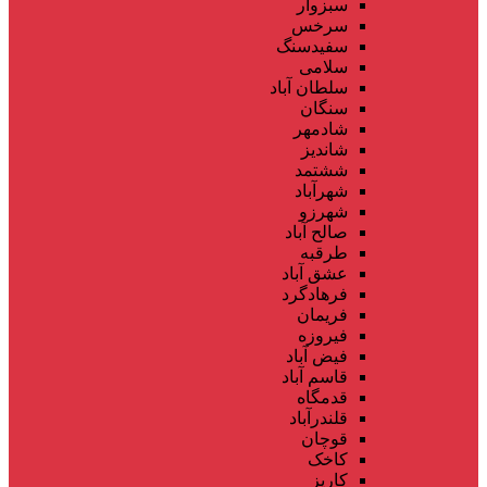
سبزوار
سرخس
سفیدسنگ
سلامی
سلطان آباد
سنگان
شادمهر
شاندیز
ششتمد
شهرآباد
شهرزو
صالح آباد
طرقبه
عشق آباد
فرهادگرد
فریمان
فیروزه
فیض آباد
قاسم آباد
قدمگاه
قلندرآباد
قوچان
کاخک
کاریز