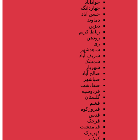
جوادآباد
چهاردانگه
حسن آباد
دماوند
دیزین
رباط کریم
رودهن
ری
شاهدشهر
شریف آباد
شمشک
شهریار
صالح آباد
صباشهر
صفادشت
فردوسیه
گلستان
فشم
فیروزکوه
قدس
قرچک
قیامدشت
کهریزک
کیلان