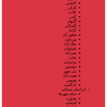
کاشمر
کدکن
کلات
کندر
گلبهار
گلمکان
گناباد
لطف آباد
مزدآوند
ملک آباد
نشتیفان
نصرآباد
نقاب
نوخندان
نیشابور
نیل شهر
همت آباد
یونسی
بازگشت
خراسان شمالی
تمام شهر‌ها
بجنورد
آشخانه