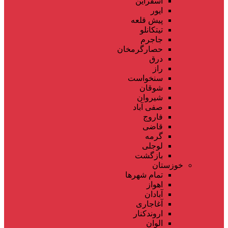
اسفراین
ایور
پیش قلعه
تیتکانلو
جاجرم
حصارگرمخان
درق
راز
سنخواست
شوقان
شیروان
صفی آباد
فاروج
قاضی
گرمه
لوجلی
بازگشت
خوزستان
تمام شهر‌ها
اهواز
آبادان
آغاجاری
اروندکنار
الوان