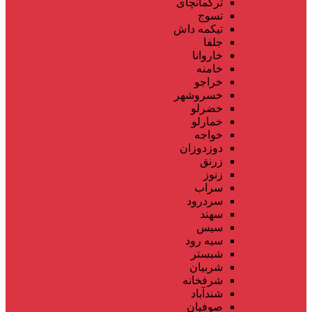
ترکمانچای
تسوج
تیکمه داش
جلفا
خاروانا
خامنه
خراجو
خسروشهر
خضرلو
خمارلو
خواجه
دوزدوزان
زرنق
زنوز
سراب
سردرود
سهند
سیس
سیه رود
شبستر
شربیان
شرفخانه
شندآباد
صوفیان