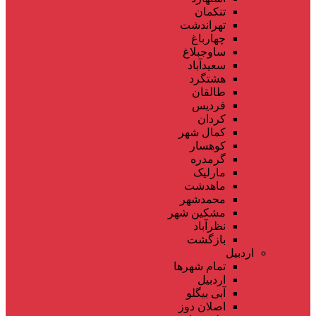
تنکمان
تهراندشت
چهارباغ
ساوجبلاغ
سعیدآباد
هشتگرد
طالقان
فردیس
کردان
کمال شهر
کوهسار
گرمدره
مارلیک
ماهدشت
محمدشهر
مشکین شهر
نظرآباد
بازگشت
اردبیل
تمام شهر‌ها
اردبیل
آبی بیگلو
اصلان دوز