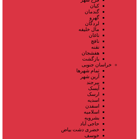
کیان
گندمان
گهرو
لردگان
مال خلیفه
ناغان
نافچ
نقنه
هفشجان
بازگشت
خراسان جنوبی
تمام شهر‌ها
آرین شهر
بیرجند
آیسک
ارسک
اسدیه
اسفدن
اسلامیه
بشرویه
حاجی آباد
خضری دشت بیاض
خوسف