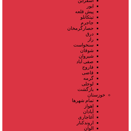
اسفراین
ایور
پیش قلعه
تیتکانلو
جاجرم
حصارگرمخان
درق
راز
سنخواست
شوقان
شیروان
صفی آباد
فاروج
قاضی
گرمه
لوجلی
بازگشت
خوزستان
تمام شهر‌ها
اهواز
آبادان
آغاجاری
اروندکنار
الوان