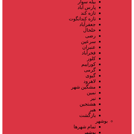
بیله سوار
پارس آباد
تازه کند
تازه کندانگوت
جعفرآباد
خلخال
رضی
سرعین
عنبران
فخرآباد
کلور
کوراییم
گرمی
گیوی
لاهرود
مشگین شهر
نمین
نیر
هشتجین
هیر
بازگشت
بوشهر
تمام شهر‌ها
بوشهر