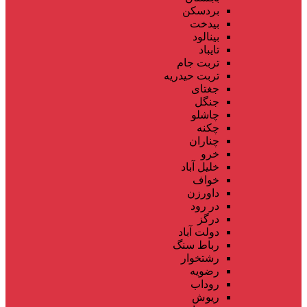
بردسکن
بیدخت
بینالود
تایباد
تربت جام
تربت حیدریه
جغتای
جنگل
چاشلو
چکنه
چناران
خرو
خلیل آباد
خواف
داورزن
در رود
درگز
دولت آباد
رباط سنگ
رشتخوار
رضویه
روداب
ریوش