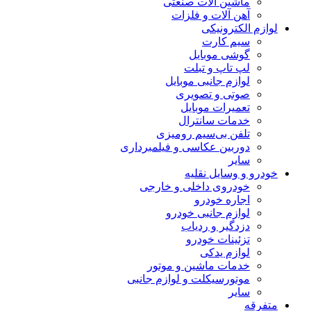
ماشین آلات صنعتی
آهن آلات و فلزات
لوازم الکترونیکی
سیم کارت
گوشی موبایل
لپ تاپ و تبلت
لوازم جانبی موبایل
صوتی و تصویری
تعمیرات موبایل
خدمات سانترال
تلفن بی‌سیم رومیزی
دوربین عکاسی و فیلمبرداری
سایر
خودرو و وسایل نقلیه
خودروی داخلی و خارجی
اجاره خودرو
لوازم جانبی خودرو
دزدگیر و ردیاب
تزئینات خودرو
لوازم یدکی
خدمات ماشین و موتور
موتورسیکلت و لوازم جانبی
سایر
متفرقه