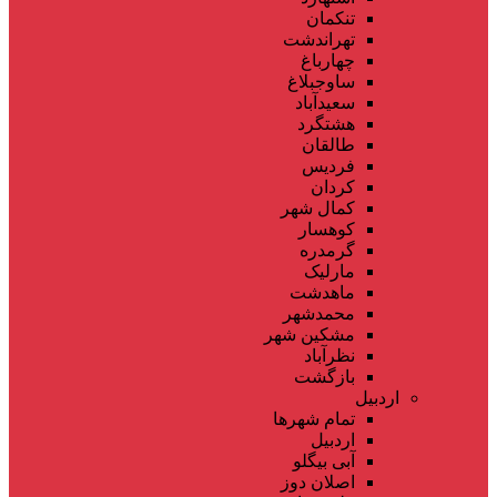
تنکمان
تهراندشت
چهارباغ
ساوجبلاغ
سعیدآباد
هشتگرد
طالقان
فردیس
کردان
کمال شهر
کوهسار
گرمدره
مارلیک
ماهدشت
محمدشهر
مشکین شهر
نظرآباد
بازگشت
اردبیل
تمام شهر‌ها
اردبیل
آبی بیگلو
اصلان دوز