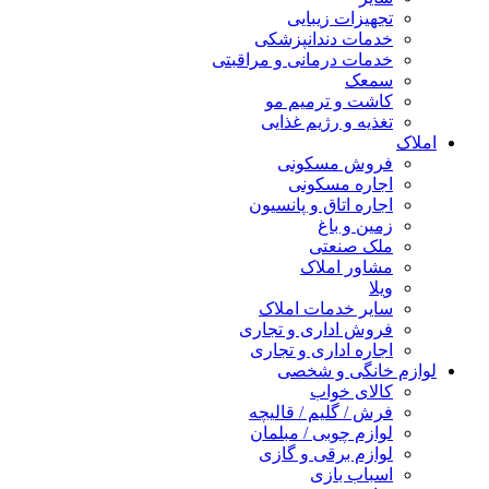
تجهیزات زیبایی
خدمات دندانپزشکی
خدمات درمانی و مراقبتی
سمعک
کاشت و ترمیم مو
تغذیه و رژیم غذایی
املاک
فروش مسکونی
اجاره مسکونی
اجاره اتاق و پانسیون
زمین و باغ
ملک صنعتی
مشاور املاک
ویلا
سایر خدمات املاک
فروش اداری و تجاری
اجاره اداری و تجاری
لوازم خانگی و شخصی
کالای خواب
فرش / گلیم / قالیچه
لوازم چوبی / مبلمان
لوازم برقی و گازی
اسباب بازی