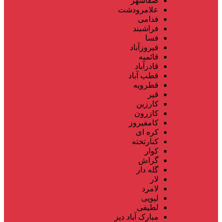
صفاشهر
علامرودشت
فدامی
فراشبند
فسا
فیروزآباد
قائمیه
قادرآباد
قطب آباد
قطرویه
قیر
کارزین
کازرون
کامفیروز
کره ای
کنارتخته
کوار
گراش
گله دار
لار
لامرد
لپویی
لطیفی
مبارک آباد دیز