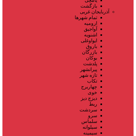
یامچی
بازگشت
آذربایجان غربی
تمام شهر‌ها
ارومیه
آواجیق
اشنویه
ایواوغلی
باروق
بازرگان
بوکان
پلدشت
پیرانشهر
تازه شهر
تکاب
چهاربرج
خوی
دیزج دیز
ربط
سردشت
سرو
سلماس
سیلوانه
سیمینه