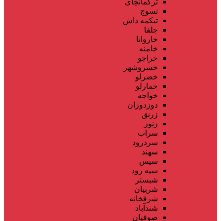
ترکمانچای
تسوج
تیکمه داش
جلفا
خاروانا
خامنه
خراجو
خسروشهر
خضرلو
خمارلو
خواجه
دوزدوزان
زرنق
زنوز
سراب
سردرود
سهند
سیس
سیه رود
شبستر
شربیان
شرفخانه
شندآباد
صوفیان