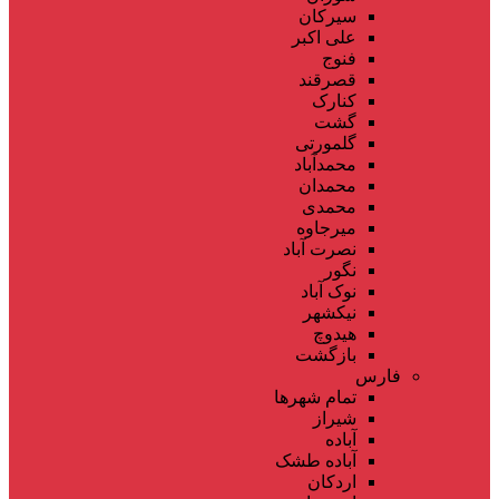
سیرکان
علی اکبر
فنوج
قصرقند
کنارک
گشت
گلمورتی
محمدآباد
محمدان
محمدی
میرجاوه
نصرت آباد
نگور
نوک آباد
نیکشهر
هیدوچ
بازگشت
فارس
تمام شهر‌ها
شیراز
آباده
آباده طشک
اردکان