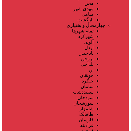
مجن
مهدی شهر
میامی
بازگشت
چهارمحال و بختیاری
تمام شهر‌ها
شهرکرد
آلونی
اردل
باباحیدر
بروجن
بلداجی
بن
جونقان
چلگرد
سامان
سفیددشت
سودجان
سورشجان
شلمزار
طاقانک
فارسان
فرادبنه
فرخ شهر