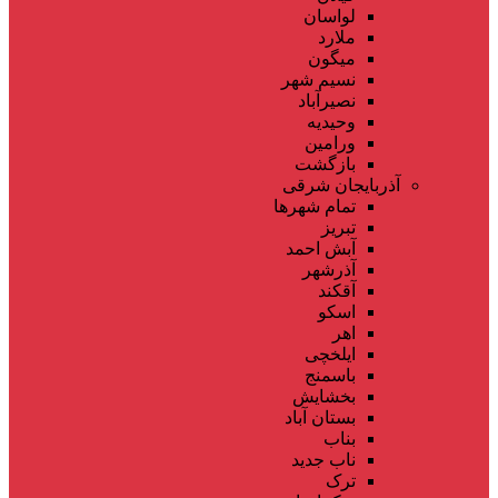
لواسان
ملارد
میگون
نسیم شهر
نصیرآباد
وحیدیه
ورامین
بازگشت
آذربایجان شرقی
تمام شهر‌ها
تبریز
آبش احمد
آذرشهر
آقکند
اسکو
اهر
ایلخچی
باسمنج
بخشایش
بستان آباد
بناب
ناب جدید
ترک