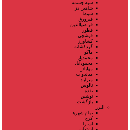
سیه چشمه
شاهین دژ
شوط
فیرورق
قر ضیاالدین
قطور
قوشچی
کشاورز
گردکشانه
ماکو
محمدیار
محمودآباد
مهاباد
میاندوآب
میرآباد
نالوس
نقده
نوشین
بازگشت
البرز
تمام شهر‌ها
کرج
اسارا
اشتهارد