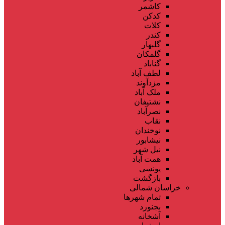
کاشمر
کدکن
کلات
کندر
گلبهار
گلمکان
گناباد
لطف آباد
مزدآوند
ملک آباد
نشتیفان
نصرآباد
نقاب
نوخندان
نیشابور
نیل شهر
همت آباد
یونسی
بازگشت
خراسان شمالی
تمام شهر‌ها
بجنورد
آشخانه