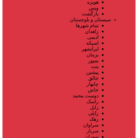
هویزه
ویس
بازگشت
سیستان و بلوچستان
تمام شهر‌ها
زاهدان
ادیمی
اسپکه
ایرانشهر
بزمان
بمپور
بنت
پیشین
جالق
چابهار
خاش
دوست محمد
راسک
زابل
زابلی
زهک
سراوان
سرباز
سوران