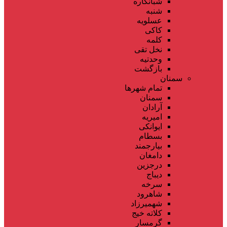
شبانکاره
شنبه
عسلویه
کاکی
کلمه
نخل تقی
وحدتیه
بازگشت
سمنان
تمام شهر‌ها
سمنان
آرادان
امیریه
ایوانکی
بسطام
بیارجمند
دامغان
درجزین
دیباج
سرخه
شاهرود
شهمیرزاد
کلاته خیج
گرمسار