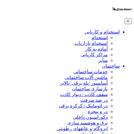
دسته‌بندی‌ها
×
استخدام و کاریابی
استخدام
استخدام بازاریاب
آماده به کار
مراکز کاریابی
سایر
ساختمان
خدمات ساختمانی
ماشین آلات ساختمانی
آسانسور /پله برقی /بالابر
بازسازی ساختمان
سقف کاذب / دیوار کاذب
در ضد سرقت
در اتوماتیک / کرکره برقی
در و پنجره
دکوراسیون داخلی
برق و هوشمند سازی
ایزوگام و عایقهای رطوبتی