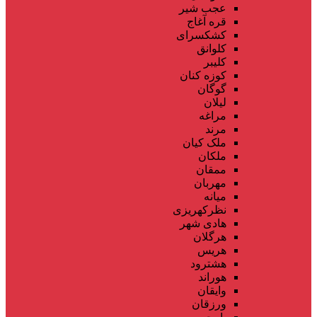
عجب شیر
قره آغاج
کشکسرای
کلوانق
کلیبر
کوزه کنان
گوگان
لیلان
مراغه
مرند
ملک کیان
ملکان
ممقان
مهربان
میانه
نظرکهریزی
هادی شهر
هرگلان
هریس
هشترود
هوراند
وایقان
ورزقان