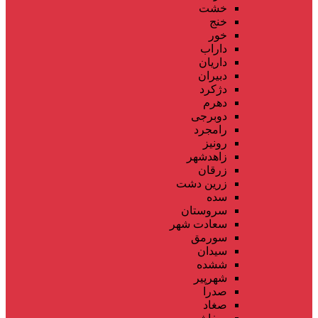
خشت
خنج
خور
داراب
داریان
دبیران
دژکرد
دهرم
دوبرجی
رامجرد
رونیز
زاهدشهر
زرقان
زرین دشت
سده
سروستان
سعادت شهر
سورمق
سیدان
ششده
شهرپیر
صدرا
صغاد