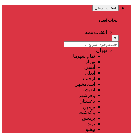
انتخاب استان
انتخاب استان
انتخاب همه
×
تهران
تمام شهر‌ها
تهران
آبسرد
آبعلی
ارجمند
اسلامشهر
اندیشه
باقرشهر
باغستان
بومهن
پاکدشت
پردیس
پرند
پیشوا