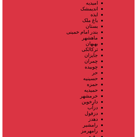
امیدیه
اندیمشک
ایذه
باغ ملک
بستان
بندر امام خمینی
ماهشهر
بهبهان
ترکالکی
جایزان
چمران
چوبیده
حر
حسینیه
حمزه
حمیدیه
خرمشهر
دارخوین
دزآب
دزفول
دهدز
رامشیر
رامهرمز
رفیع