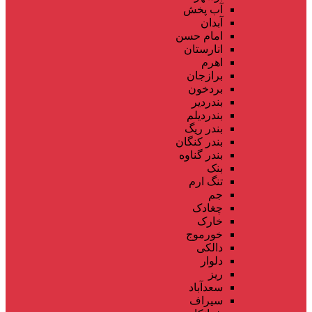
آب پخش
آبدان
امام حسن
انارستان
اهرم
برازجان
بردخون
بندردیر
بندردیلم
بندر ریگ
بندر کنگان
بندر گناوه
بنک
تنگ ارم
جم
چغادک
خارک
خورموج
دالکی
دلوار
ریز
سعدآباد
سیراف