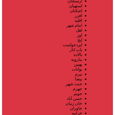
ارسنجان
استهبان
اشکنان
افزر
اقلید
امام شهر
اهل
اوز
ایج
ایزدخواست
باب انار
بالاده
بنارویه
بهمن
بوانات
بیرم
بیضا
جنت شهر
جهرم
جویم
حسن آباد
خان زنیان
خاوران
خرامه