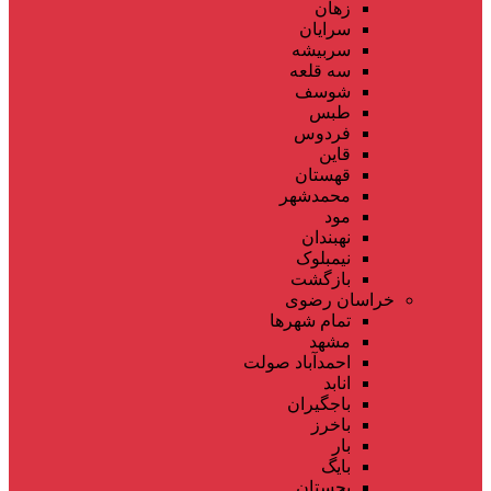
زهان
سرایان
سربیشه
سه قلعه
شوسف
طبس
فردوس
قاین
قهستان
محمدشهر
مود
نهبندان
نیمبلوک
بازگشت
خراسان رضوی
تمام شهر‌ها
مشهد
احمدآباد صولت
انابد
باجگیران
باخرز
بار
بایگ
بجستان