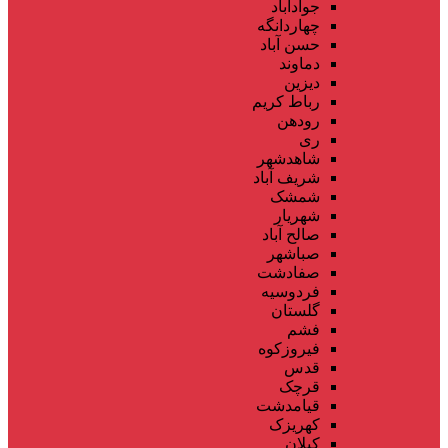
جوادآباد
چهاردانگه
حسن آباد
دماوند
دیزین
رباط کریم
رودهن
ری
شاهدشهر
شریف آباد
شمشک
شهریار
صالح آباد
صباشهر
صفادشت
فردوسیه
گلستان
فشم
فیروزکوه
قدس
قرچک
قیامدشت
کهریزک
کیلان