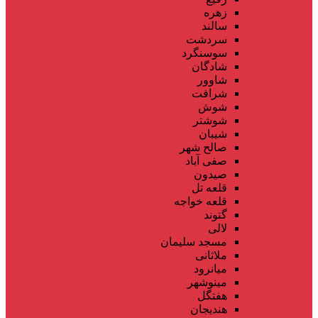
زهره
سالند
سردشت
سوسنگرد
شادگان
شاوور
شرافت
شوش
شوشتر
شیبان
صالح شهر
صفی آباد
صیدون
قلعه تل
قلعه خواجه
گتوند
لالی
مسجد سلیمان
ملاثانی
میانرود
مینوشهر
هفتگل
هندیجان