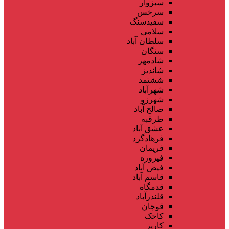
سبزوار
سرخس
سفیدسنگ
سلامی
سلطان آباد
سنگان
شادمهر
شاندیز
ششتمد
شهرآباد
شهرزو
صالح آباد
طرقبه
عشق آباد
فرهادگرد
فریمان
فیروزه
فیض آباد
قاسم آباد
قدمگاه
قلندرآباد
قوچان
کاخک
کاریز