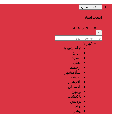
انتخاب استان
انتخاب استان
انتخاب همه
×
تهران
تمام شهر‌ها
تهران
آبسرد
آبعلی
ارجمند
اسلامشهر
اندیشه
باقرشهر
باغستان
بومهن
پاکدشت
پردیس
پرند
پیشوا