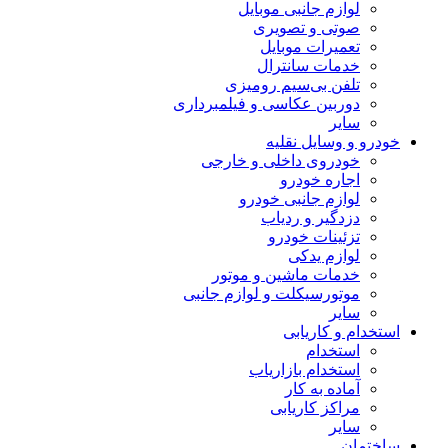
لوازم جانبی موبایل
صوتی و تصویری
تعمیرات موبایل
خدمات سانترال
تلفن بی‌سیم رومیزی
دوربین عکاسی و فیلمبرداری
سایر
خودرو و وسایل نقلیه
خودروی داخلی و خارجی
اجاره خودرو
لوازم جانبی خودرو
دزدگیر و ردیاب
تزئینات خودرو
لوازم یدکی
خدمات ماشین و موتور
موتورسیکلت و لوازم جانبی
سایر
استخدام و کاریابی
استخدام
استخدام بازاریاب
آماده به کار
مراکز کاریابی
سایر
ساختمان