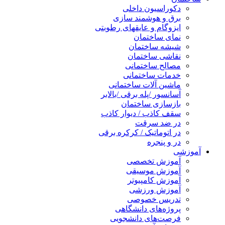
دکوراسیون داخلی
برق و هوشمند سازی
ایزوگام و عایقهای رطوبتی
نمای ساختمان
شیشه ساختمان
نقاشی ساختمان
مصالح ساختمانی
خدمات ساختمانی
ماشین آلات ساختمانی
آسانسور /پله برقی /بالابر
بازسازی ساختمان
سقف کاذب / دیوار کاذب
در ضد سرقت
در اتوماتیک / کرکره برقی
در و پنجره
آموزشی
آموزش تخصصی
آموزش موسیقی
آموزش کامپیوتر
آموزش ورزشی
تدریس خصوصی
پروژه‌های دانشگاهی
فرصت‌های دانشجویی