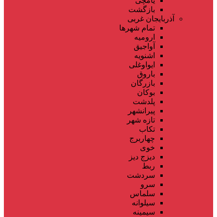
یامچی
بازگشت
آذربایجان غربی
تمام شهر‌ها
ارومیه
آواجیق
اشنویه
ایواوغلی
باروق
بازرگان
بوکان
پلدشت
پیرانشهر
تازه شهر
تکاب
چهاربرج
خوی
دیزج دیز
ربط
سردشت
سرو
سلماس
سیلوانه
سیمینه