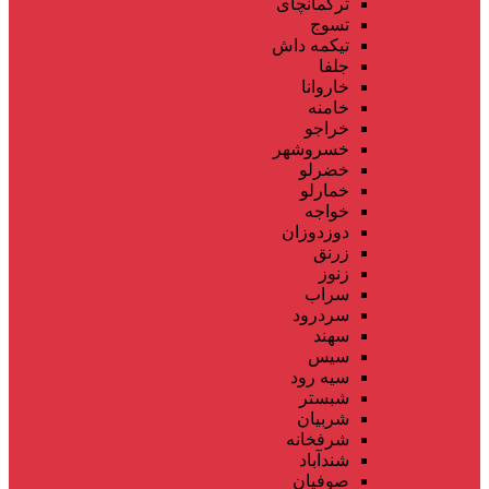
ترکمانچای
تسوج
تیکمه داش
جلفا
خاروانا
خامنه
خراجو
خسروشهر
خضرلو
خمارلو
خواجه
دوزدوزان
زرنق
زنوز
سراب
سردرود
سهند
سیس
سیه رود
شبستر
شربیان
شرفخانه
شندآباد
صوفیان