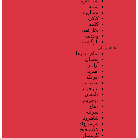
شبانکاره
شنبه
عسلویه
کاکی
کلمه
نخل تقی
وحدتیه
بازگشت
سمنان
تمام شهر‌ها
سمنان
آرادان
امیریه
ایوانکی
بسطام
بیارجمند
دامغان
درجزین
دیباج
سرخه
شاهرود
شهمیرزاد
کلاته خیج
گرمسار