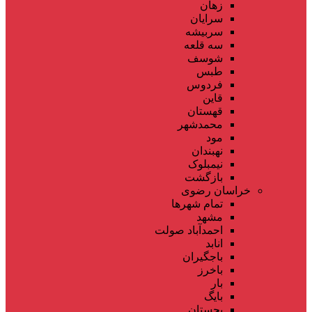
زهان
سرایان
سربیشه
سه قلعه
شوسف
طبس
فردوس
قاین
قهستان
محمدشهر
مود
نهبندان
نیمبلوک
بازگشت
خراسان رضوی
تمام شهر‌ها
مشهد
احمدآباد صولت
انابد
باجگیران
باخرز
بار
بایگ
بجستان