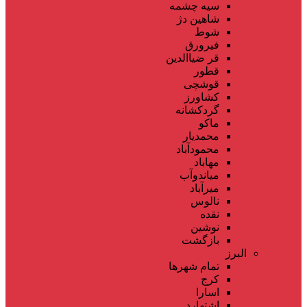
سیه چشمه
شاهین دژ
شوط
فیرورق
قر ضیاالدین
قطور
قوشچی
کشاورز
گردکشانه
ماکو
محمدیار
محمودآباد
مهاباد
میاندوآب
میرآباد
نالوس
نقده
نوشین
بازگشت
البرز
تمام شهر‌ها
کرج
اسارا
اشتهارد