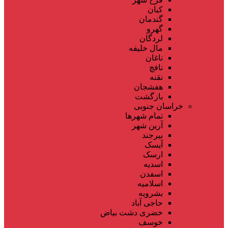
کیان
گندمان
گهرو
لردگان
مال خلیفه
ناغان
نافچ
نقنه
هفشجان
بازگشت
خراسان جنوبی
تمام شهر‌ها
آرین شهر
بیرجند
آیسک
ارسک
اسدیه
اسفدن
اسلامیه
بشرویه
حاجی آباد
خضری دشت بیاض
خوسف