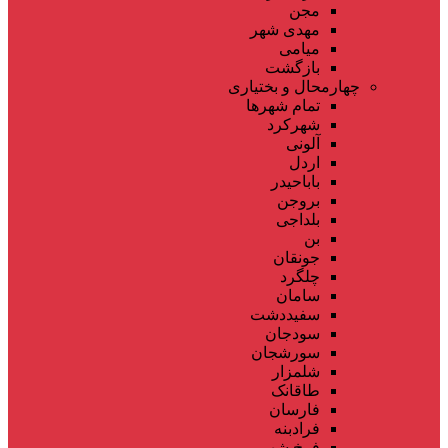
مجن
مهدی شهر
میامی
بازگشت
چهارمحال و بختیاری
تمام شهر‌ها
شهرکرد
آلونی
اردل
باباحیدر
بروجن
بلداجی
بن
جونقان
چلگرد
سامان
سفیددشت
سودجان
سورشجان
شلمزار
طاقانک
فارسان
فرادبنه
فرخ شهر