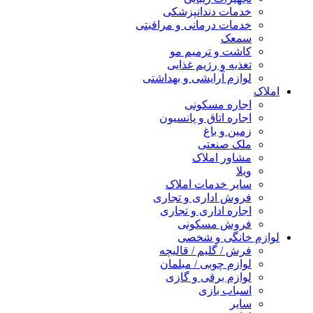
خدمات دندانپزشکی
خدمات درمانی و مراقبتی
سمعک
کاشت و ترمیم مو
تغذیه و رژیم غذایی
لوازم آرایشی و بهداشتی
املاک
اجاره مسکونی
اجاره اتاق و پانسیون
زمین و باغ
ملک صنعتی
مشاور املاک
ویلا
سایر خدمات املاک
فروش اداری و تجاری
اجاره اداری و تجاری
فروش مسکونی
لوازم خانگی و شخصی
فرش / گلیم / قالیچه
لوازم چوبی / مبلمان
لوازم برقی و گازی
اسباب بازی
سایر