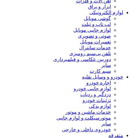
آهن آلات و فلزات
ابزار و یراق
لوازم الکترونیکی
گوشی موبایل
لپ تاپ و تبلت
لوازم جانبی موبایل
صوتی و تصویری
تعمیرات موبایل
خدمات سانترال
تلفن بی‌سیم رومیزی
دوربین عکاسی و فیلمبرداری
سایر
سیم کارت
خودرو و وسایل نقلیه
اجاره خودرو
لوازم جانبی خودرو
دزدگیر و ردیاب
تزئینات خودرو
لوازم یدکی
خدمات ماشین و موتور
موتورسیکلت و لوازم جانبی
سایر
خودروی داخلی و خارجی
متفرقه