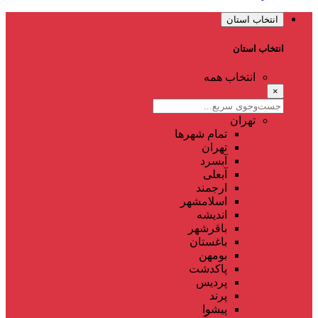
انتخاب استان
انتخاب استان
انتخاب همه
×
تهران
تمام شهر‌ها
تهران
آبسرد
آبعلی
ارجمند
اسلامشهر
اندیشه
باقرشهر
باغستان
بومهن
پاکدشت
پردیس
پرند
پیشوا