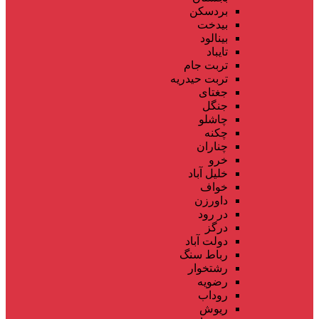
بردسکن
بیدخت
بینالود
تایباد
تربت جام
تربت حیدریه
جغتای
جنگل
چاشلو
چکنه
چناران
خرو
خلیل آباد
خواف
داورزن
در رود
درگز
دولت آباد
رباط سنگ
رشتخوار
رضویه
روداب
ریوش