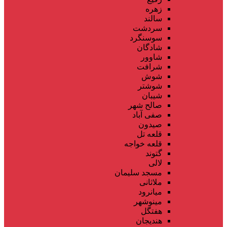
زهره
سالند
سردشت
سوسنگرد
شادگان
شاوور
شرافت
شوش
شوشتر
شیبان
صالح شهر
صفی آباد
صیدون
قلعه تل
قلعه خواجه
گتوند
لالی
مسجد سلیمان
ملاثانی
میانرود
مینوشهر
هفتگل
هندیجان