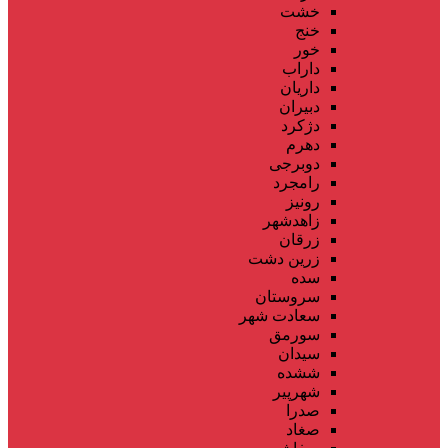
خشت
خنج
خور
داراب
داریان
دبیران
دژکرد
دهرم
دوبرجی
رامجرد
رونیز
زاهدشهر
زرقان
زرین دشت
سده
سروستان
سعادت شهر
سورمق
سیدان
ششده
شهرپیر
صدرا
صغاد