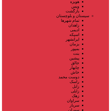
هویزه
ویس
بازگشت
سیستان و بلوچستان
تمام شهر‌ها
زاهدان
ادیمی
اسپکه
ایرانشهر
بزمان
بمپور
بنت
پیشین
جالق
چابهار
خاش
دوست محمد
راسک
زابل
زابلی
زهک
سراوان
سرباز
سوران