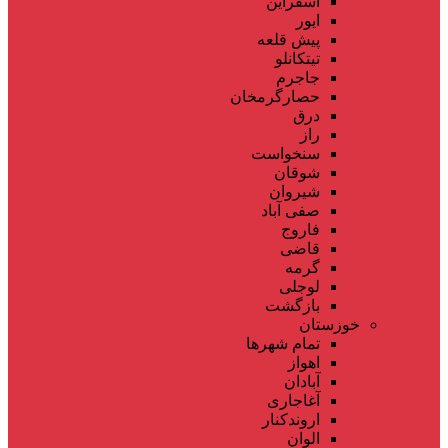
اسفراین
ایور
پیش قلعه
تیتکانلو
جاجرم
حصارگرمخان
درق
راز
سنخواست
شوقان
شیروان
صفی آباد
فاروج
قاضی
گرمه
لوجلی
بازگشت
خوزستان
تمام شهر‌ها
اهواز
آبادان
آغاجاری
اروندکنار
الوان