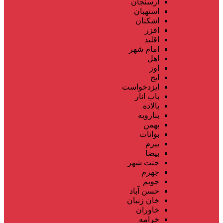
ارسنجان
استهبان
اشکنان
افزر
اقلید
امام شهر
اهل
اوز
ایج
ایزدخواست
باب انار
بالاده
بنارویه
بهمن
بوانات
بیرم
بیضا
جنت شهر
جهرم
جویم
حسن آباد
خان زنیان
خاوران
خرامه