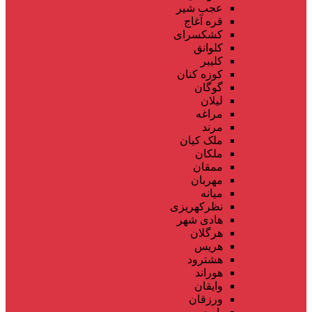
عجب شیر
قره آغاج
کشکسرای
کلوانق
کلیبر
کوزه کنان
گوگان
لیلان
مراغه
مرند
ملک کیان
ملکان
ممقان
مهربان
میانه
نظرکهریزی
هادی شهر
هرگلان
هریس
هشترود
هوراند
وایقان
ورزقان