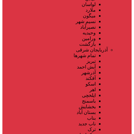
لواسان
ملارد
میگون
نسیم شهر
نصیرآباد
وحیدیه
ورامین
بازگشت
آذربایجان شرقی
تمام شهر‌ها
تبریز
آبش احمد
آذرشهر
آقکند
اسکو
اهر
ایلخچی
باسمنج
بخشایش
بستان آباد
بناب
ناب جدید
ترک