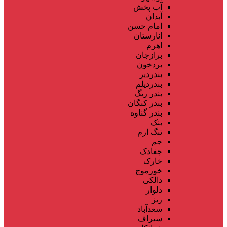
آب پخش
آبدان
امام حسن
انارستان
اهرم
برازجان
بردخون
بندردیر
بندردیلم
بندر ریگ
بندر کنگان
بندر گناوه
بنک
تنگ ارم
جم
چغادک
خارک
خورموج
دالکی
دلوار
ریز
سعدآباد
سیراف