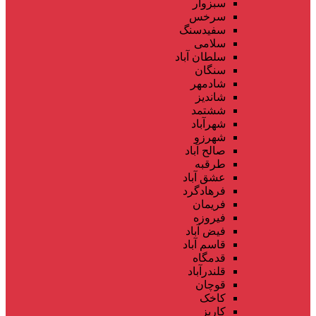
سبزوار
سرخس
سفیدسنگ
سلامی
سلطان آباد
سنگان
شادمهر
شاندیز
ششتمد
شهرآباد
شهرزو
صالح آباد
طرقبه
عشق آباد
فرهادگرد
فریمان
فیروزه
فیض آباد
قاسم آباد
قدمگاه
قلندرآباد
قوچان
کاخک
کاریز