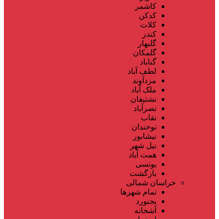
کاشمر
کدکن
کلات
کندر
گلبهار
گلمکان
گناباد
لطف آباد
مزدآوند
ملک آباد
نشتیفان
نصرآباد
نقاب
نوخندان
نیشابور
نیل شهر
همت آباد
یونسی
بازگشت
خراسان شمالی
تمام شهر‌ها
بجنورد
آشخانه