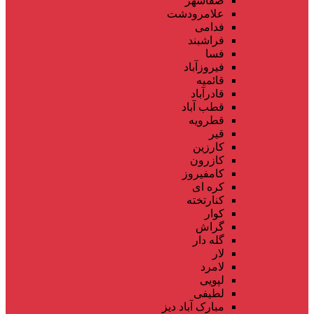
صفاشهر
علامرودشت
فدامی
فراشبند
فسا
فیروزآباد
قائمیه
قادرآباد
قطب آباد
قطرویه
قیر
کارزین
کازرون
کامفیروز
کره ای
کنارتخته
کوار
گراش
گله دار
لار
لامرد
لپویی
لطیفی
مبارک آباد دیز