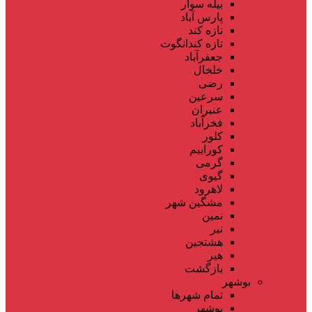
بیله سوار
پارس آباد
تازه کند
تازه کندانگوت
جعفرآباد
خلخال
رضی
سرعین
عنبران
فخرآباد
کلور
کوراییم
گرمی
گیوی
لاهرود
مشگین شهر
نمین
نیر
هشتجین
هیر
بازگشت
بوشهر
تمام شهر‌ها
بوشهر