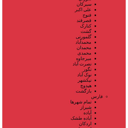
سیرکان
علی اکبر
فنوج
قصرقند
کنارک
گشت
گلمورتی
محمدآباد
محمدان
محمدی
میرجاوه
نصرت آباد
نگور
نوک آباد
نیکشهر
هیدوچ
بازگشت
فارس
تمام شهر‌ها
شیراز
آباده
آباده طشک
اردکان