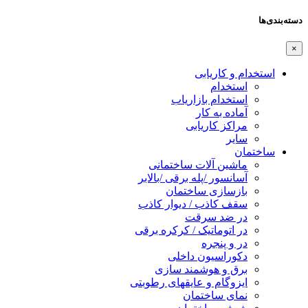
دسته‌بندی‌ها
×
استخدام و کاریابی
استخدام
استخدام بازاریاب
آماده به کار
مراکز کاریابی
سایر
ساختمان
ماشین آلات ساختمانی
آسانسور /پله برقی /بالابر
بازسازی ساختمان
سقف کاذب / دیوار کاذب
در ضد سرقت
در اتوماتیک / کرکره برقی
در و پنجره
دکوراسیون داخلی
برق و هوشمند سازی
ایزوگام و عایقهای رطوبتی
نمای ساختمان