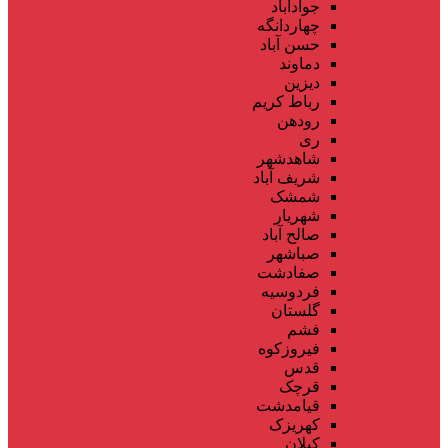
جوادآباد
چهاردانگه
حسن آباد
دماوند
دیزین
رباط کریم
رودهن
ری
شاهدشهر
شریف آباد
شمشک
شهریار
صالح آباد
صباشهر
صفادشت
فردوسیه
گلستان
فشم
فیروزکوه
قدس
قرچک
قیامدشت
کهریزک
کیلان