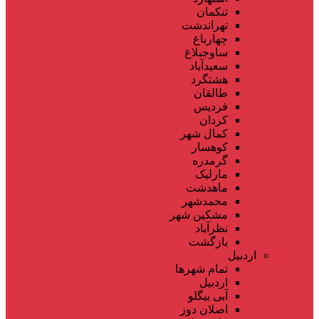
تنکمان
تهراندشت
چهارباغ
ساوجبلاغ
سعیدآباد
هشتگرد
طالقان
فردیس
کردان
کمال شهر
کوهسار
گرمدره
مارلیک
ماهدشت
محمدشهر
مشکین شهر
نظرآباد
بازگشت
اردبیل
تمام شهر‌ها
اردبیل
آبی بیگلو
اصلان دوز