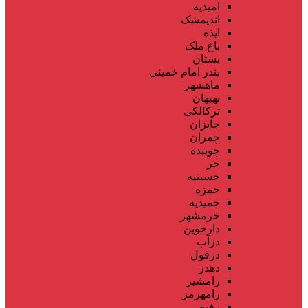
امیدیه
اندیمشک
ایذه
باغ ملک
بستان
بندر امام خمینی
ماهشهر
بهبهان
ترکالکی
جایزان
چمران
چوبیده
حر
حسینیه
حمزه
حمیدیه
خرمشهر
دارخوین
دزآب
دزفول
دهدز
رامشیر
رامهرمز
رفیع