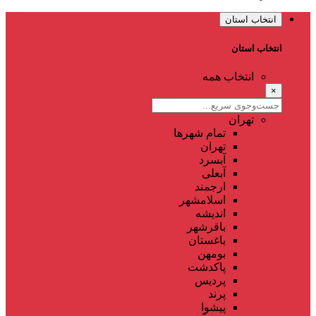
انتخاب استان
انتخاب استان
انتخاب همه
×
تهران
تمام شهر‌ها
تهران
آبسرد
آبعلی
ارجمند
اسلامشهر
اندیشه
باقرشهر
باغستان
بومهن
پاکدشت
پردیس
پرند
پیشوا