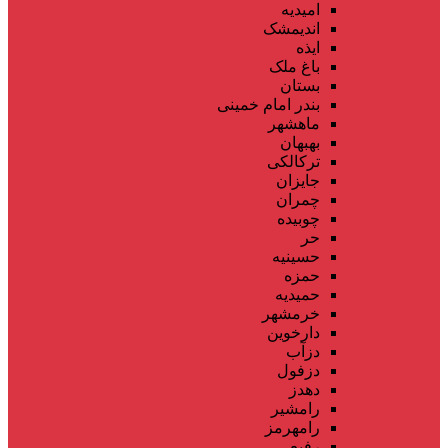
امیدیه
اندیمشک
ایذه
باغ ملک
بستان
بندر امام خمینی
ماهشهر
بهبهان
ترکالکی
جایزان
چمران
چوبیده
حر
حسینیه
حمزه
حمیدیه
خرمشهر
دارخوین
دزآب
دزفول
دهدز
رامشیر
رامهرمز
رفیع