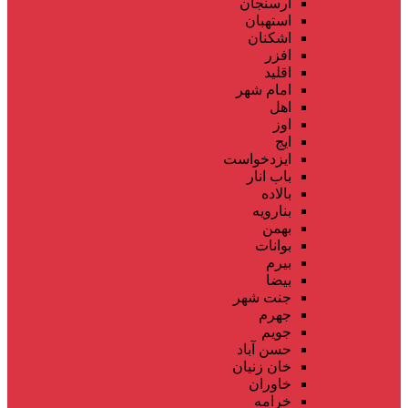
ارسنجان
استهبان
اشکنان
افزر
اقلید
امام شهر
اهل
اوز
ایج
ایزدخواست
باب انار
بالاده
بنارویه
بهمن
بوانات
بیرم
بیضا
جنت شهر
جهرم
جویم
حسن آباد
خان زنیان
خاوران
خرامه