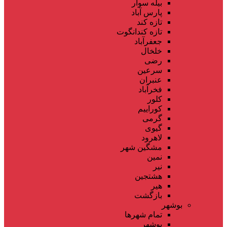
بیله سوار
پارس آباد
تازه کند
تازه کندانگوت
جعفرآباد
خلخال
رضی
سرعین
عنبران
فخرآباد
کلور
کوراییم
گرمی
گیوی
لاهرود
مشگین شهر
نمین
نیر
هشتجین
هیر
بازگشت
بوشهر
تمام شهر‌ها
بوشهر