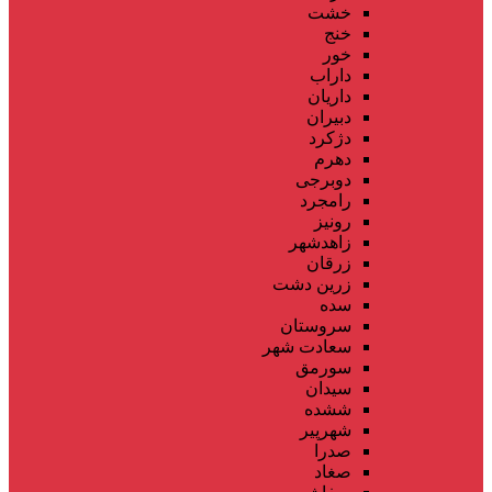
خشت
خنج
خور
داراب
داریان
دبیران
دژکرد
دهرم
دوبرجی
رامجرد
رونیز
زاهدشهر
زرقان
زرین دشت
سده
سروستان
سعادت شهر
سورمق
سیدان
ششده
شهرپیر
صدرا
صغاد