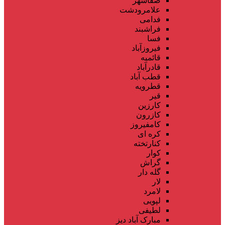
صفاشهر
علامرودشت
فدامی
فراشبند
فسا
فیروزآباد
قائمیه
قادرآباد
قطب آباد
قطرویه
قیر
کارزین
کازرون
کامفیروز
کره ای
کنارتخته
کوار
گراش
گله دار
لار
لامرد
لپویی
لطیفی
مبارک آباد دیز