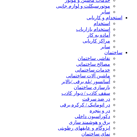
خدمات ماشین و موتور
موتورسیکلت و لوازم جانبی
سایر
استخدام و کاریابی
استخدام
استخدام بازاریاب
آماده به کار
مراکز کاریابی
سایر
ساختمان
نقاشی ساختمان
مصالح ساختمانی
خدمات ساختمانی
ماشین آلات ساختمانی
آسانسور /پله برقی /بالابر
بازسازی ساختمان
سقف کاذب / دیوار کاذب
در ضد سرقت
در اتوماتیک / کرکره برقی
در و پنجره
دکوراسیون داخلی
برق و هوشمند سازی
ایزوگام و عایقهای رطوبتی
نمای ساختمان