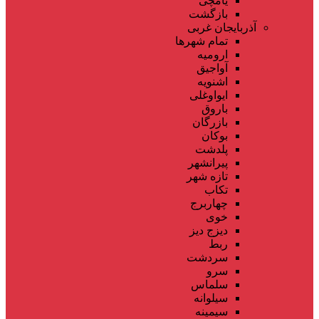
یامچی
بازگشت
آذربایجان غربی
تمام شهر‌ها
ارومیه
آواجیق
اشنویه
ایواوغلی
باروق
بازرگان
بوکان
پلدشت
پیرانشهر
تازه شهر
تکاب
چهاربرج
خوی
دیزج دیز
ربط
سردشت
سرو
سلماس
سیلوانه
سیمینه