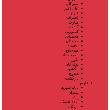
سیرکان
علی اکبر
فنوج
قصرقند
کنارک
گشت
گلمورتی
محمدآباد
محمدان
محمدی
میرجاوه
نصرت آباد
نگور
نوک آباد
نیکشهر
هیدوچ
بازگشت
فارس
تمام شهر‌ها
شیراز
آباده
آباده طشک
اردکان