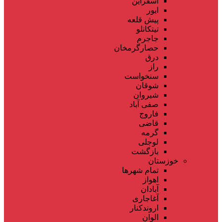
اسفراین
ایور
پیش قلعه
تیتکانلو
جاجرم
حصارگرمخان
درق
راز
سنخواست
شوقان
شیروان
صفی آباد
فاروج
قاضی
گرمه
لوجلی
بازگشت
خوزستان
تمام شهر‌ها
اهواز
آبادان
آغاجاری
اروندکنار
الوان