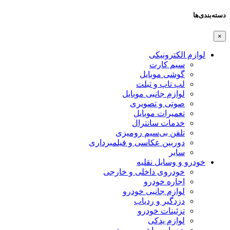
دسته‌بندی‌ها
×
لوازم الکترونیکی
سیم کارت
گوشی موبایل
لپ تاپ و تبلت
لوازم جانبی موبایل
صوتی و تصویری
تعمیرات موبایل
خدمات سانترال
تلفن بی‌سیم رومیزی
دوربین عکاسی و فیلمبرداری
سایر
خودرو و وسایل نقلیه
خودروی داخلی و خارجی
اجاره خودرو
لوازم جانبی خودرو
دزدگیر و ردیاب
تزئینات خودرو
لوازم یدکی