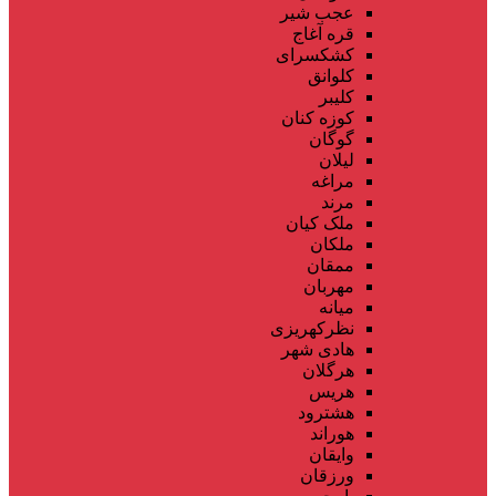
عجب شیر
قره آغاج
کشکسرای
کلوانق
کلیبر
کوزه کنان
گوگان
لیلان
مراغه
مرند
ملک کیان
ملکان
ممقان
مهربان
میانه
نظرکهریزی
هادی شهر
هرگلان
هریس
هشترود
هوراند
وایقان
ورزقان