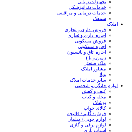
تجهیزات زیبایی
خدمات دندانپزشکی
خدمات درمانی و مراقبتی
سمعک
املاک
فروش اداری و تجاری
اجاره اداری و تجاری
فروش مسکونی
اجاره مسکونی
اجاره اتاق و پانسیون
زمین و باغ
ملک صنعتی
مشاور املاک
ویلا
سایر خدمات املاک
لوازم خانگی و شخصی
کیف و کفش
مجله و کتاب
پوشاک
کالای خواب
فرش / گلیم / قالیچه
لوازم چوبی / مبلمان
لوازم برقی و گازی
اسباب بازی