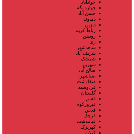
جوادآباد
چهاردانگه
حسن آباد
دماوند
دیزین
رباط کریم
رودهن
ری
شاهدشهر
شریف آباد
شمشک
شهریار
صالح آباد
صباشهر
صفادشت
فردوسیه
گلستان
فشم
فیروزکوه
قدس
قرچک
قیامدشت
کهریزک
کیلان