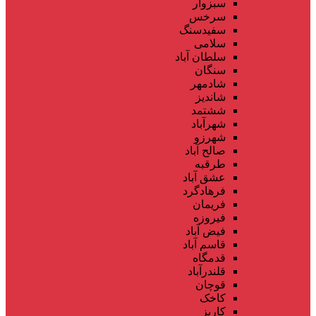
سبزوار
سرخس
سفیدسنگ
سلامی
سلطان آباد
سنگان
شادمهر
شاندیز
ششتمد
شهرآباد
شهرزو
صالح آباد
طرقبه
عشق آباد
فرهادگرد
فریمان
فیروزه
فیض آباد
قاسم آباد
قدمگاه
قلندرآباد
قوچان
کاخک
کاریز