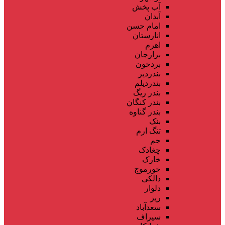
آب پخش
آبدان
امام حسن
انارستان
اهرم
برازجان
بردخون
بندردیر
بندردیلم
بندر ریگ
بندر کنگان
بندر گناوه
بنک
تنگ ارم
جم
چغادک
خارک
خورموج
دالکی
دلوار
ریز
سعدآباد
سیراف