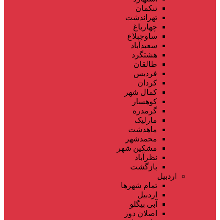
تنکمان
تهراندشت
چهارباغ
ساوجبلاغ
سعیدآباد
هشتگرد
طالقان
فردیس
کردان
کمال شهر
کوهسار
گرمدره
مارلیک
ماهدشت
محمدشهر
مشکین شهر
نظرآباد
بازگشت
اردبیل
تمام شهر‌ها
اردبیل
آبی بیگلو
اصلان دوز