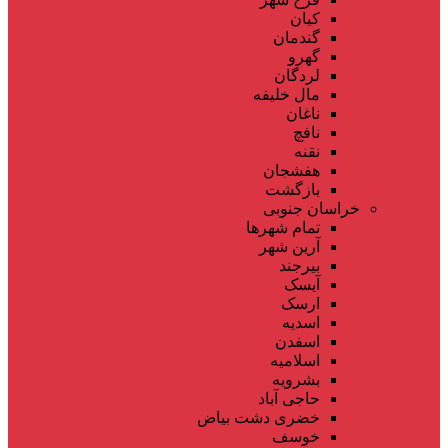
کیان
گندمان
گهرو
لردگان
مال خلیفه
ناغان
نافچ
نقنه
هفشجان
بازگشت
خراسان جنوبی
تمام شهر‌ها
آرین شهر
بیرجند
آیسک
ارسک
اسدیه
اسفدن
اسلامیه
بشرویه
حاجی آباد
خضری دشت بیاض
خوسف