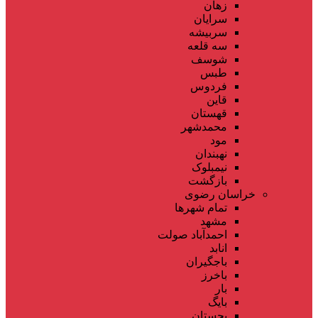
زهان
سرایان
سربیشه
سه قلعه
شوسف
طبس
فردوس
قاین
قهستان
محمدشهر
مود
نهبندان
نیمبلوک
بازگشت
خراسان رضوی
تمام شهر‌ها
مشهد
احمدآباد صولت
انابد
باجگیران
باخرز
بار
بایگ
بجستان