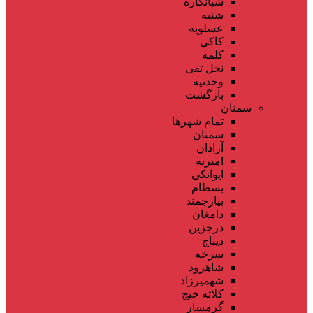
شبانکاره
شنبه
عسلویه
کاکی
کلمه
نخل تقی
وحدتیه
بازگشت
سمنان
تمام شهر‌ها
سمنان
آرادان
امیریه
ایوانکی
بسطام
بیارجمند
دامغان
درجزین
دیباج
سرخه
شاهرود
شهمیرزاد
کلاته خیج
گرمسار