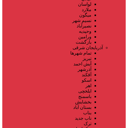
لواسان
ملارد
میگون
نسیم شهر
نصیرآباد
وحیدیه
ورامین
بازگشت
آذربایجان شرقی
تمام شهر‌ها
تبریز
آبش احمد
آذرشهر
آقکند
اسکو
اهر
ایلخچی
باسمنج
بخشایش
بستان آباد
بناب
ناب جدید
ترک