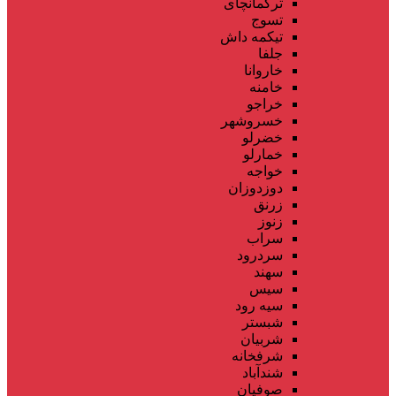
ترکمانچای
تسوج
تیکمه داش
جلفا
خاروانا
خامنه
خراجو
خسروشهر
خضرلو
خمارلو
خواجه
دوزدوزان
زرنق
زنوز
سراب
سردرود
سهند
سیس
سیه رود
شبستر
شربیان
شرفخانه
شندآباد
صوفیان