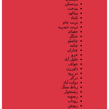
بردسکن
بیدخت
بینالود
تایباد
تربت جام
تربت حیدریه
جغتای
جنگل
چاشلو
چکنه
چناران
خرو
خلیل آباد
خواف
داورزن
در رود
درگز
دولت آباد
رباط سنگ
رشتخوار
رضویه
روداب
ریوش