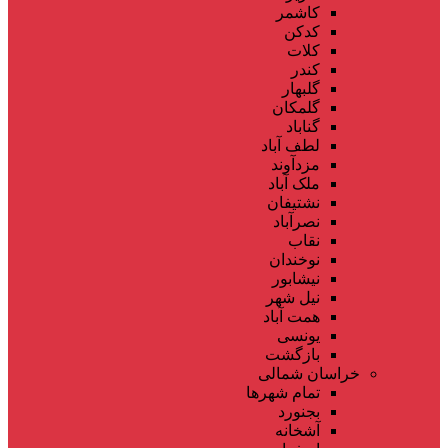
کاشمر
کدکن
کلات
کندر
گلبهار
گلمکان
گناباد
لطف آباد
مزدآوند
ملک آباد
نشتیفان
نصرآباد
نقاب
نوخندان
نیشابور
نیل شهر
همت آباد
یونسی
بازگشت
خراسان شمالی
تمام شهر‌ها
بجنورد
آشخانه