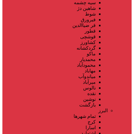
سیه چشمه
شاهین دژ
شوط
فیرورق
قر ضیاالدین
قطور
قوشچی
کشاورز
گردکشانه
ماکو
محمدیار
محمودآباد
مهاباد
میاندوآب
میرآباد
نالوس
نقده
نوشین
بازگشت
البرز
تمام شهر‌ها
کرج
اسارا
اشتهارد