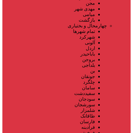
مجن
مهدی شهر
میامی
بازگشت
چهارمحال و بختیاری
تمام شهر‌ها
شهرکرد
آلونی
اردل
باباحیدر
بروجن
بلداجی
بن
جونقان
چلگرد
سامان
سفیددشت
سودجان
سورشجان
شلمزار
طاقانک
فارسان
فرادبنه
فرخ شهر