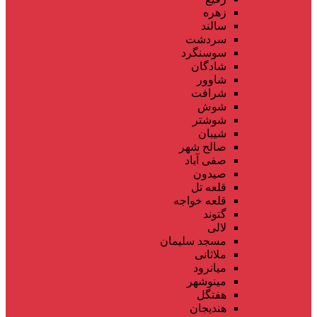
زهره
سالند
سردشت
سوسنگرد
شادگان
شاوور
شرافت
شوش
شوشتر
شیبان
صالح شهر
صفی آباد
صیدون
قلعه تل
قلعه خواجه
گتوند
لالی
مسجد سلیمان
ملاثانی
میانرود
مینوشهر
هفتگل
هندیجان