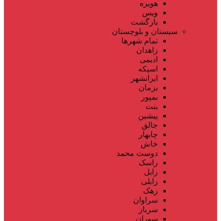
هویزه
ویس
بازگشت
سیستان و بلوچستان
تمام شهر‌ها
زاهدان
ادیمی
اسپکه
ایرانشهر
بزمان
بمپور
بنت
پیشین
جالق
چابهار
خاش
دوست محمد
راسک
زابل
زابلی
زهک
سراوان
سرباز
سوران