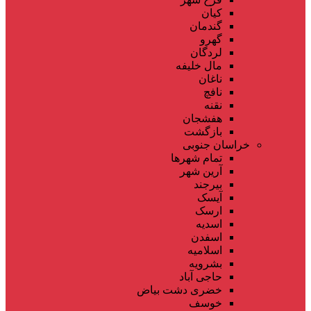
کیان
گندمان
گهرو
لردگان
مال خلیفه
ناغان
نافچ
نقنه
هفشجان
بازگشت
خراسان جنوبی
تمام شهر‌ها
آرین شهر
بیرجند
آیسک
ارسک
اسدیه
اسفدن
اسلامیه
بشرویه
حاجی آباد
خضری دشت بیاض
خوسف