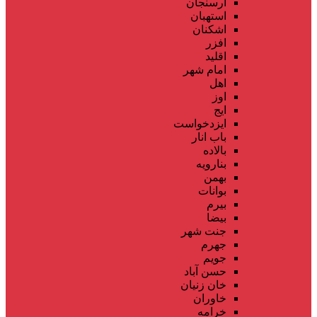
ارسنجان
استهبان
اشکنان
افزر
اقلید
امام شهر
اهل
اوز
ایج
ایزدخواست
باب انار
بالاده
بنارویه
بهمن
بوانات
بیرم
بیضا
جنت شهر
جهرم
جویم
حسن آباد
خان زنیان
خاوران
خرامه