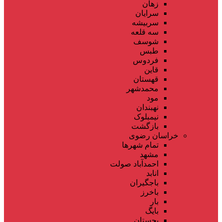
زهان
سرایان
سربیشه
سه قلعه
شوسف
طبس
فردوس
قاین
قهستان
محمدشهر
مود
نهبندان
نیمبلوک
بازگشت
خراسان رضوی
تمام شهر‌ها
مشهد
احمدآباد صولت
انابد
باجگیران
باخرز
بار
بایگ
بجستان