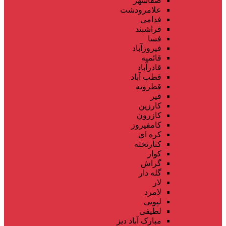
صفاشهر
علامرودشت
فدامی
فراشبند
فسا
فیروزآباد
قائمیه
قادرآباد
قطب آباد
قطرویه
قیر
کارزین
کازرون
کامفیروز
کره ای
کنارتخته
کوار
گراش
گله دار
لار
لامرد
لپویی
لطیفی
مبارک آباد دیز