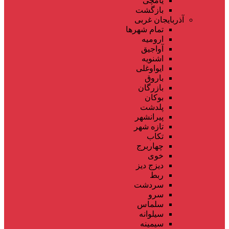
یامچی
بازگشت
آذربایجان غربی
تمام شهر‌ها
ارومیه
آواجیق
اشنویه
ایواوغلی
باروق
بازرگان
بوکان
پلدشت
پیرانشهر
تازه شهر
تکاب
چهاربرج
خوی
دیزج دیز
ربط
سردشت
سرو
سلماس
سیلوانه
سیمینه