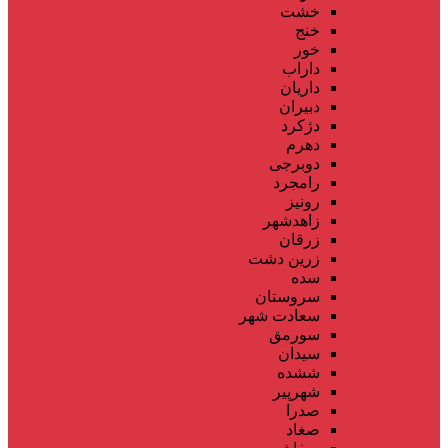
خشت
خنج
خور
داراب
داریان
دبیران
دژکرد
دهرم
دوبرجی
رامجرد
رونیز
زاهدشهر
زرقان
زرین دشت
سده
سروستان
سعادت شهر
سورمق
سیدان
ششده
شهرپیر
صدرا
صغاد