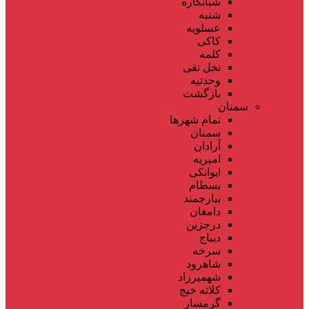
شبانکاره
شنبه
عسلویه
کاکی
کلمه
نخل تقی
وحدتیه
بازگشت
سمنان
تمام شهر‌ها
سمنان
آرادان
امیریه
ایوانکی
بسطام
بیارجمند
دامغان
درجزین
دیباج
سرخه
شاهرود
شهمیرزاد
کلاته خیج
گرمسار