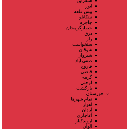
اسفراین
ایور
پیش قلعه
تیتکانلو
جاجرم
حصارگرمخان
درق
راز
سنخواست
شوقان
شیروان
صفی آباد
فاروج
قاضی
گرمه
لوجلی
بازگشت
خوزستان
تمام شهر‌ها
اهواز
آبادان
آغاجاری
اروندکنار
الوان