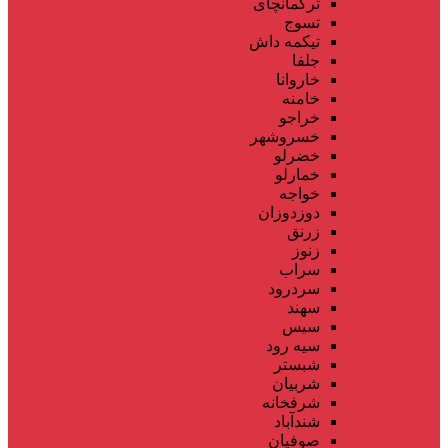
ترکمانچای
تسوج
تیکمه داش
جلفا
خاروانا
خامنه
خراجو
خسروشهر
خضرلو
خمارلو
خواجه
دوزدوزان
زرنق
زنوز
سراب
سردرود
سهند
سیس
سیه رود
شبستر
شربیان
شرفخانه
شندآباد
صوفیان