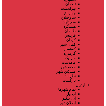
تنکمان
تهراندشت
چهارباغ
ساوجبلاغ
سعیدآباد
هشتگرد
طالقان
فردیس
کردان
کمال شهر
کوهسار
گرمدره
مارلیک
ماهدشت
محمدشهر
مشکین شهر
نظرآباد
بازگشت
اردبیل
تمام شهر‌ها
اردبیل
آبی بیگلو
اصلان دوز