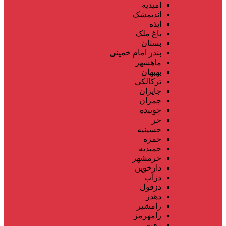
امیدیه
اندیمشک
ایذه
باغ ملک
بستان
بندر امام خمینی
ماهشهر
بهبهان
ترکالکی
جایزان
چمران
چوبیده
حر
حسینیه
حمزه
حمیدیه
خرمشهر
دارخوین
دزآب
دزفول
دهدز
رامشیر
رامهرمز
رفیع