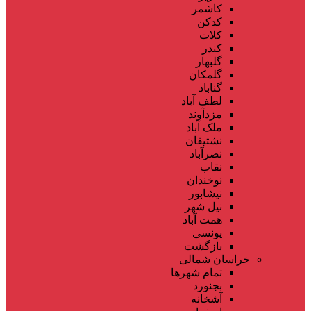
کاشمر
کدکن
کلات
کندر
گلبهار
گلمکان
گناباد
لطف آباد
مزدآوند
ملک آباد
نشتیفان
نصرآباد
نقاب
نوخندان
نیشابور
نیل شهر
همت آباد
یونسی
بازگشت
خراسان شمالی
تمام شهر‌ها
بجنورد
آشخانه