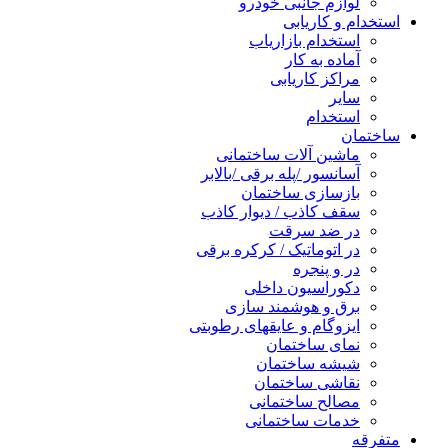
لوازم جانبی خودرو
استخدام و کاریابی
استخدام بازاریاب
آماده به کار
مراکز کاریابی
سایر
استخدام
ساختمان
ماشین آلات ساختمانی
آسانسور /پله برقی /بالابر
بازسازی ساختمان
سقف کاذب / دیوار کاذب
در ضد سرقت
در اتوماتیک / کرکره برقی
در و پنجره
دکوراسیون داخلی
برق و هوشمند سازی
ایزوگام و عایقهای رطوبتی
نمای ساختمان
شیشه ساختمان
نقاشی ساختمان
مصالح ساختمانی
خدمات ساختمانی
متفرقه