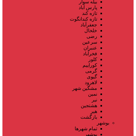
بیله سوار
پارس آباد
تازه کند
تازه کندانگوت
جعفرآباد
خلخال
رضی
سرعین
عنبران
فخرآباد
کلور
کوراییم
گرمی
گیوی
لاهرود
مشگین شهر
نمین
نیر
هشتجین
هیر
بازگشت
بوشهر
تمام شهر‌ها
بوشهر