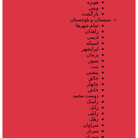
هویزه
ویس
بازگشت
سیستان و بلوچستان
تمام شهر‌ها
زاهدان
ادیمی
اسپکه
ایرانشهر
بزمان
بمپور
بنت
پیشین
جالق
چابهار
خاش
دوست محمد
راسک
زابل
زابلی
زهک
سراوان
سرباز
سوران