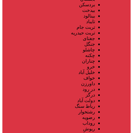
بردسکن
بیدخت
بینالود
تایباد
تربت جام
تربت حیدریه
جغتای
جنگل
چاشلو
چکنه
چناران
خرو
خلیل آباد
خواف
داورزن
در رود
درگز
دولت آباد
رباط سنگ
رشتخوار
رضویه
روداب
ریوش