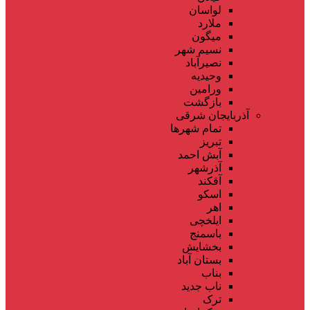
لواسان
ملارد
میگون
نسیم شهر
نصیرآباد
وحیدیه
ورامین
بازگشت
آذربایجان شرقی
تمام شهر‌ها
تبریز
آبش احمد
آذرشهر
آقکند
اسکو
اهر
ایلخچی
باسمنج
بخشایش
بستان آباد
بناب
ناب جدید
ترک