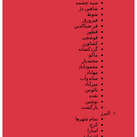
سیه چشمه
شاهین دژ
شوط
فیرورق
قر ضیاالدین
قطور
قوشچی
کشاورز
گردکشانه
ماکو
محمدیار
محمودآباد
مهاباد
میاندوآب
میرآباد
نالوس
نقده
نوشین
بازگشت
البرز
تمام شهر‌ها
کرج
اسارا
اشتهارد