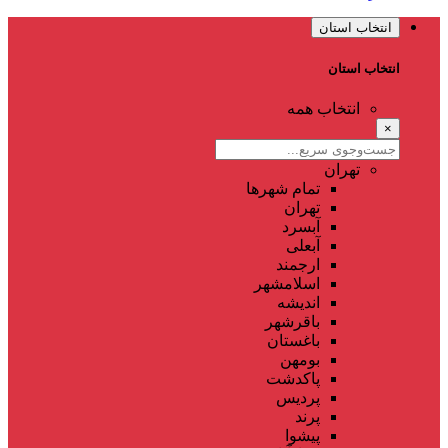
انتخاب استان
انتخاب استان
انتخاب همه
×
تهران
تمام شهر‌ها
تهران
آبسرد
آبعلی
ارجمند
اسلامشهر
اندیشه
باقرشهر
باغستان
بومهن
پاکدشت
پردیس
پرند
پیشوا