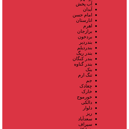
آب پخش
آبدان
امام حسن
انارستان
اهرم
برازجان
بردخون
بندردیر
بندردیلم
بندر ریگ
بندر کنگان
بندر گناوه
بنک
تنگ ارم
جم
چغادک
خارک
خورموج
دالکی
دلوار
ریز
سعدآباد
سیراف