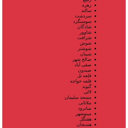
زهره
سالند
سردشت
سوسنگرد
شادگان
شاوور
شرافت
شوش
شوشتر
شیبان
صالح شهر
صفی آباد
صیدون
قلعه تل
قلعه خواجه
گتوند
لالی
مسجد سلیمان
ملاثانی
میانرود
مینوشهر
هفتگل
هندیجان