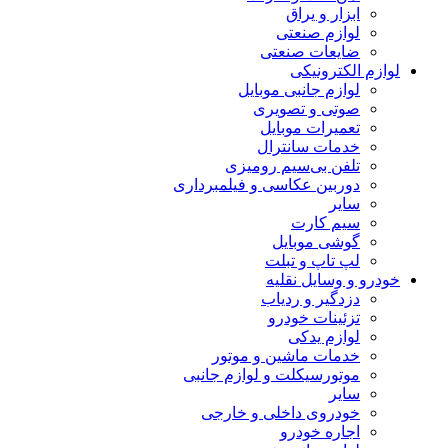
ابزار و یراق
لوازم صنعتی
ضایعات صنعتی
لوازم الکترونیکی
لوازم جانبی موبایل
صوتی و تصویری
تعمیرات موبایل
خدمات سانترال
تلفن بی‌سیم رومیزی
دوربین عکاسی و فیلمبرداری
سایر
سیم کارت
گوشی موبایل
لپ تاپ و تبلت
خودرو و وسایل نقلیه
دزدگیر و ردیاب
تزئینات خودرو
لوازم یدکی
خدمات ماشین و موتور
موتورسیکلت و لوازم جانبی
سایر
خودروی داخلی و خارجی
اجاره خودرو