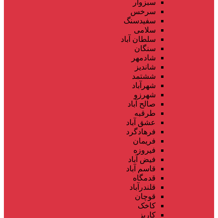
سبزوار
سرخس
سفیدسنگ
سلامی
سلطان آباد
سنگان
شادمهر
شاندیز
ششتمد
شهرآباد
شهرزو
صالح آباد
طرقبه
عشق آباد
فرهادگرد
فریمان
فیروزه
فیض آباد
قاسم آباد
قدمگاه
قلندرآباد
قوچان
کاخک
کاریز