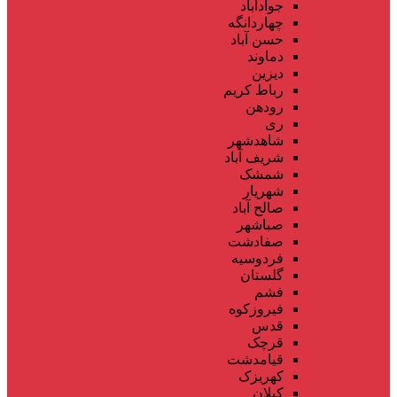
جوادآباد
چهاردانگه
حسن آباد
دماوند
دیزین
رباط کریم
رودهن
ری
شاهدشهر
شریف آباد
شمشک
شهریار
صالح آباد
صباشهر
صفادشت
فردوسیه
گلستان
فشم
فیروزکوه
قدس
قرچک
قیامدشت
کهریزک
کیلان