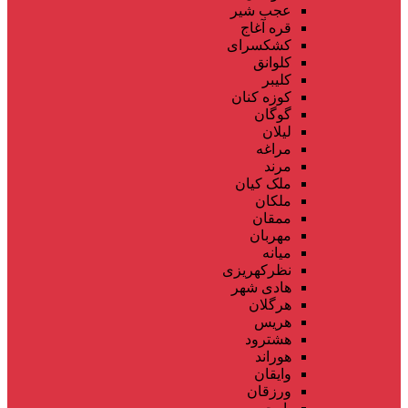
عجب شیر
قره آغاج
کشکسرای
کلوانق
کلیبر
کوزه کنان
گوگان
لیلان
مراغه
مرند
ملک کیان
ملکان
ممقان
مهربان
میانه
نظرکهریزی
هادی شهر
هرگلان
هریس
هشترود
هوراند
وایقان
ورزقان