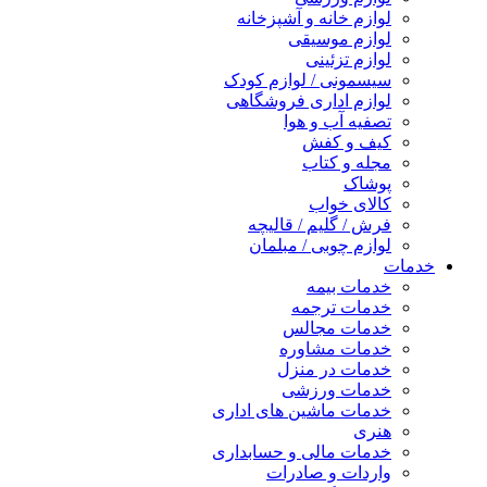
لوازم خانه و آشپزخانه
لوازم موسیقی
لوازم تزئینی
سیسمونی / لوازم کودک
لوازم اداری فروشگاهی
تصفیه آب و هوا
کیف و کفش
مجله و کتاب
پوشاک
کالای خواب
فرش / گلیم / قالیچه
لوازم چوبی / مبلمان
خدمات
خدمات بیمه
خدمات ترجمه
خدمات مجالس
خدمات مشاوره
خدمات در منزل
خدمات ورزشی
خدمات ماشین های اداری
هنری
خدمات مالی و حسابداری
واردات و صادرات