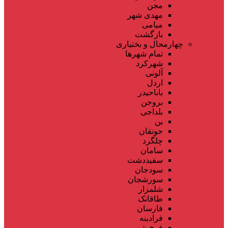
مجن
مهدی شهر
میامی
بازگشت
چهارمحال و بختیاری
تمام شهر‌ها
شهرکرد
آلونی
اردل
باباحیدر
بروجن
بلداجی
بن
جونقان
چلگرد
سامان
سفیددشت
سودجان
سورشجان
شلمزار
طاقانک
فارسان
فرادبنه
فرخ شهر