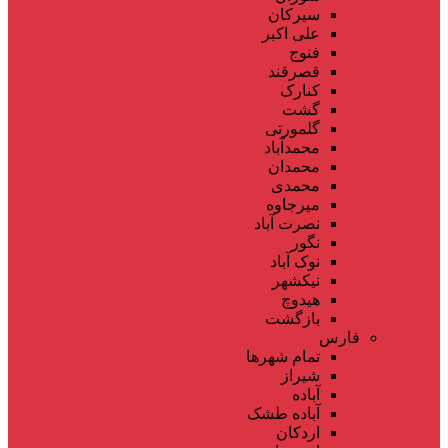
سیرکان
علی اکبر
فنوج
قصرقند
کنارک
گشت
گلمورتی
محمدآباد
محمدان
محمدی
میرجاوه
نصرت آباد
نگور
نوک آباد
نیکشهر
هیدوچ
بازگشت
فارس
تمام شهر‌ها
شیراز
آباده
آباده طشک
اردکان