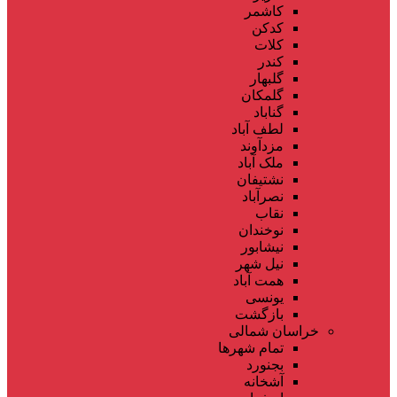
کاشمر
کدکن
کلات
کندر
گلبهار
گلمکان
گناباد
لطف آباد
مزدآوند
ملک آباد
نشتیفان
نصرآباد
نقاب
نوخندان
نیشابور
نیل شهر
همت آباد
یونسی
بازگشت
خراسان شمالی
تمام شهر‌ها
بجنورد
آشخانه