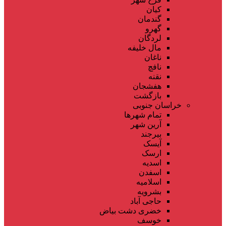
کیان
گندمان
گهرو
لردگان
مال خلیفه
ناغان
نافچ
نقنه
هفشجان
بازگشت
خراسان جنوبی
تمام شهر‌ها
آرین شهر
بیرجند
آیسک
ارسک
اسدیه
اسفدن
اسلامیه
بشرویه
حاجی آباد
خضری دشت بیاض
خوسف