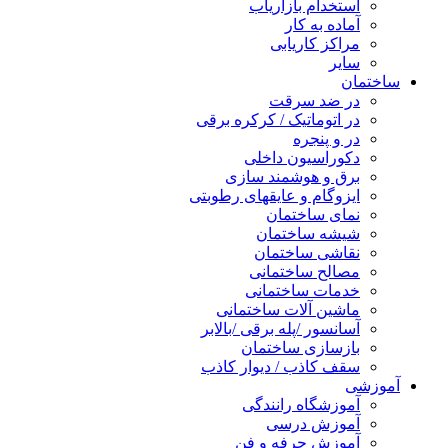
استخدام بازاریاب
آماده به کار
مراکز کاریابی
سایر
ساختمان
در ضد سرقت
در اتوماتیک / کرکره برقی
در و پنجره
دکوراسیون داخلی
برق و هوشمند سازی
ایزوگام و عایقهای رطوبتی
نمای ساختمان
شیشه ساختمان
نقاشی ساختمان
مصالح ساختمانی
خدمات ساختمانی
ماشین آلات ساختمانی
آسانسور /پله برقی /بالابر
بازسازی ساختمان
سقف کاذب / دیوار کاذب
آموزشی
آموزشگاه رانندگی
آموزش درسی
آموزش حرفه و فن