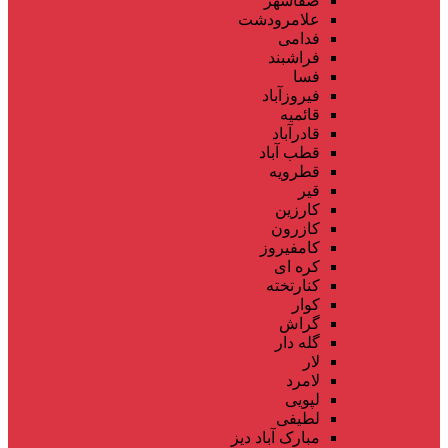
صفاشهر
علامرودشت
فدامی
فراشبند
فسا
فیروزآباد
قائمیه
قادرآباد
قطب آباد
قطرویه
قیر
کارزین
کازرون
کامفیروز
کره ای
کنارتخته
کوار
گراش
گله دار
لار
لامرد
لپویی
لطیفی
مبارک آباد دیز