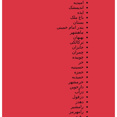
امیدیه
اندیمشک
ایذه
باغ ملک
بستان
بندر امام خمینی
ماهشهر
بهبهان
ترکالکی
جایزان
چمران
چوبیده
حر
حسینیه
حمزه
حمیدیه
خرمشهر
دارخوین
دزآب
دزفول
دهدز
رامشیر
رامهرمز
رفیع