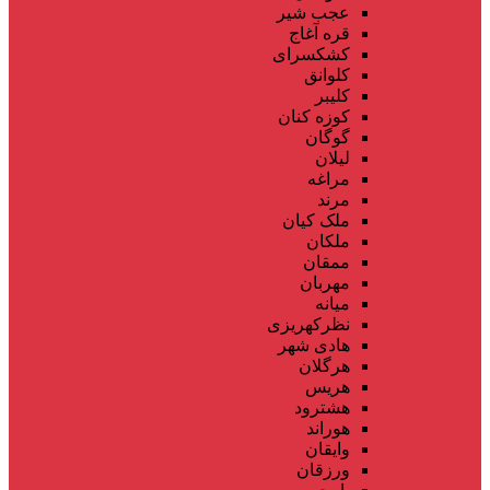
عجب شیر
قره آغاج
کشکسرای
کلوانق
کلیبر
کوزه کنان
گوگان
لیلان
مراغه
مرند
ملک کیان
ملکان
ممقان
مهربان
میانه
نظرکهریزی
هادی شهر
هرگلان
هریس
هشترود
هوراند
وایقان
ورزقان