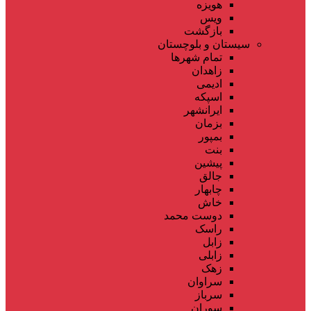
هویزه
ویس
بازگشت
سیستان و بلوچستان
تمام شهر‌ها
زاهدان
ادیمی
اسپکه
ایرانشهر
بزمان
بمپور
بنت
پیشین
جالق
چابهار
خاش
دوست محمد
راسک
زابل
زابلی
زهک
سراوان
سرباز
سوران