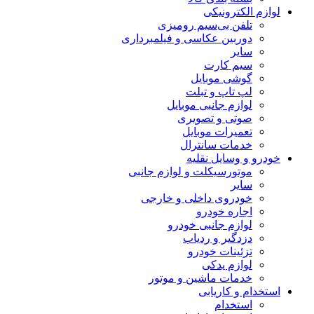
لوازم الکترونیکی
تلفن بی‌سیم رومیزی
دوربین عکاسی و فیلمبرداری
سایر
سیم کارت
گوشی موبایل
لپ تاپ و تبلت
لوازم جانبی موبایل
صوتی و تصویری
تعمیرات موبایل
خدمات سانترال
خودرو و وسایل نقلیه
موتورسیکلت و لوازم جانبی
سایر
خودروی داخلی و خارجی
اجاره خودرو
لوازم جانبی خودرو
دزدگیر و ردیاب
تزئینات خودرو
لوازم یدکی
خدمات ماشین و موتور
استخدام و کاریابی
استخدام