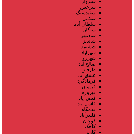
سبزوار
سرخس
سفیدسنگ
سلامی
سلطان آباد
سنگان
شادمهر
شاندیز
ششتمد
شهرآباد
شهرزو
صالح آباد
طرقبه
عشق آباد
فرهادگرد
فریمان
فیروزه
فیض آباد
قاسم آباد
قدمگاه
قلندرآباد
قوچان
کاخک
کاریز