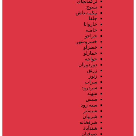
ترکمانچای
تسوج
تیکمه داش
جلفا
خاروانا
خامنه
خراجو
خسروشهر
خضرلو
خمارلو
خواجه
دوزدوزان
زرنق
زنوز
سراب
سردرود
سهند
سیس
سیه رود
شبستر
شربیان
شرفخانه
شندآباد
صوفیان