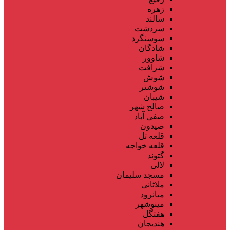
زهره
سالند
سردشت
سوسنگرد
شادگان
شاوور
شرافت
شوش
شوشتر
شیبان
صالح شهر
صفی آباد
صیدون
قلعه تل
قلعه خواجه
گتوند
لالی
مسجد سلیمان
ملاثانی
میانرود
مینوشهر
هفتگل
هندیجان