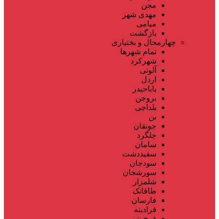
مجن
مهدی شهر
میامی
بازگشت
چهارمحال و بختیاری
تمام شهر‌ها
شهرکرد
آلونی
اردل
باباحیدر
بروجن
بلداجی
بن
جونقان
چلگرد
سامان
سفیددشت
سودجان
سورشجان
شلمزار
طاقانک
فارسان
فرادبنه
فرخ شهر