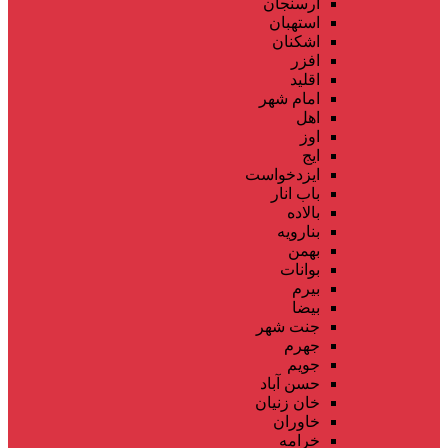
ارسنجان
استهبان
اشکنان
افزر
اقلید
امام شهر
اهل
اوز
ایج
ایزدخواست
باب انار
بالاده
بنارویه
بهمن
بوانات
بیرم
بیضا
جنت شهر
جهرم
جویم
حسن آباد
خان زنیان
خاوران
خرامه