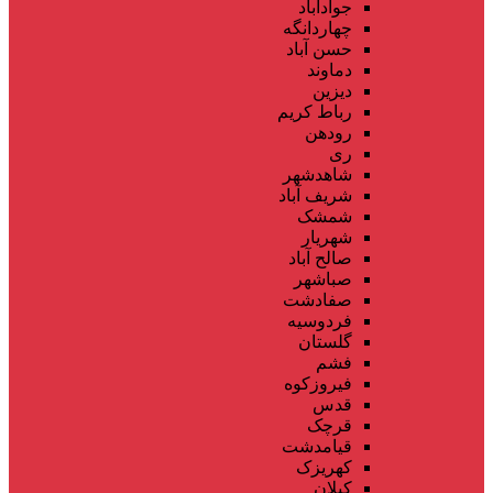
جوادآباد
چهاردانگه
حسن آباد
دماوند
دیزین
رباط کریم
رودهن
ری
شاهدشهر
شریف آباد
شمشک
شهریار
صالح آباد
صباشهر
صفادشت
فردوسیه
گلستان
فشم
فیروزکوه
قدس
قرچک
قیامدشت
کهریزک
کیلان