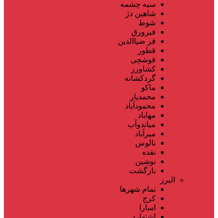
سیه چشمه
شاهین دژ
شوط
فیرورق
قر ضیاالدین
قطور
قوشچی
کشاورز
گردکشانه
ماکو
محمدیار
محمودآباد
مهاباد
میاندوآب
میرآباد
نالوس
نقده
نوشین
بازگشت
البرز
تمام شهر‌ها
کرج
اسارا
اشتهارد