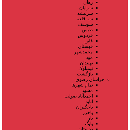
زهان
سرایان
سربیشه
سه قلعه
شوسف
طبس
فردوس
قاین
قهستان
محمدشهر
مود
نهبندان
نیمبلوک
بازگشت
خراسان رضوی
تمام شهر‌ها
مشهد
احمدآباد صولت
انابد
باجگیران
باخرز
بار
بایگ
بجستان