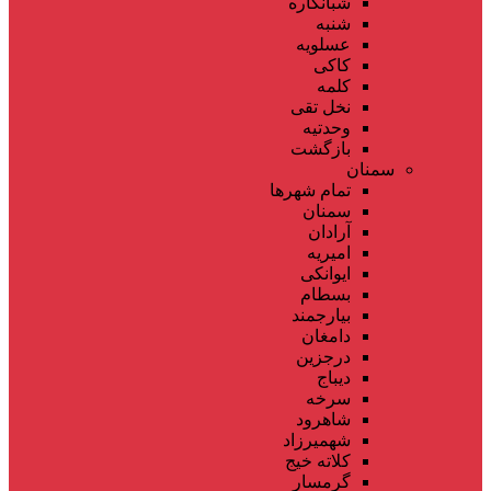
شبانکاره
شنبه
عسلویه
کاکی
کلمه
نخل تقی
وحدتیه
بازگشت
سمنان
تمام شهر‌ها
سمنان
آرادان
امیریه
ایوانکی
بسطام
بیارجمند
دامغان
درجزین
دیباج
سرخه
شاهرود
شهمیرزاد
کلاته خیج
گرمسار