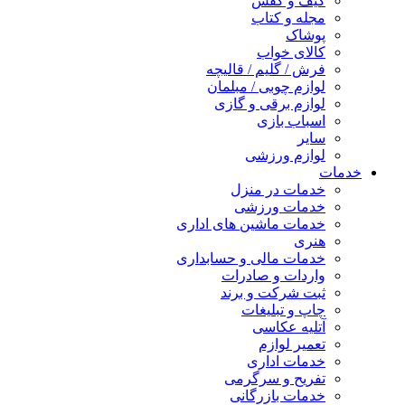
کیف و کفش
مجله و کتاب
پوشاک
کالای خواب
فرش / گلیم / قالیچه
لوازم چوبی / مبلمان
لوازم برقی و گازی
اسباب بازی
سایر
لوازم ورزشی
خدمات
خدمات در منزل
خدمات ورزشی
خدمات ماشین های اداری
هنری
خدمات مالی و حسابداری
واردات و صادرات
ثبت شرکت و برند
چاپ و تبلیغات
آتلیه عکاسی
تعمیر لوازم
خدمات اداری
تفریح و سرگرمی
خدمات بازرگانی