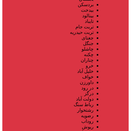
بردسکن
بیدخت
بینالود
تایباد
تربت جام
تربت حیدریه
جغتای
جنگل
چاشلو
چکنه
چناران
خرو
خلیل آباد
خواف
داورزن
در رود
درگز
دولت آباد
رباط سنگ
رشتخوار
رضویه
روداب
ریوش