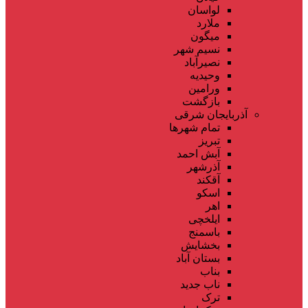
لواسان
ملارد
میگون
نسیم شهر
نصیرآباد
وحیدیه
ورامین
بازگشت
آذربایجان شرقی
تمام شهر‌ها
تبریز
آبش احمد
آذرشهر
آقکند
اسکو
اهر
ایلخچی
باسمنج
بخشایش
بستان آباد
بناب
ناب جدید
ترک