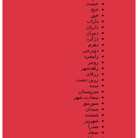
خشت
خنج
خور
داراب
داریان
دبیران
دژکرد
دهرم
دوبرجی
رامجرد
رونیز
زاهدشهر
زرقان
زرین دشت
سده
سروستان
سعادت شهر
سورمق
سیدان
ششده
شهرپیر
صدرا
صغاد