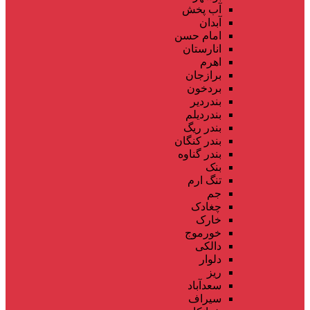
آب پخش
آبدان
امام حسن
انارستان
اهرم
برازجان
بردخون
بندردیر
بندردیلم
بندر ریگ
بندر کنگان
بندر گناوه
بنک
تنگ ارم
جم
چغادک
خارک
خورموج
دالکی
دلوار
ریز
سعدآباد
سیراف