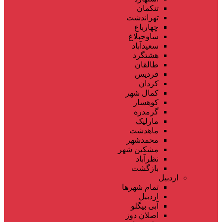
تنکمان
تهراندشت
چهارباغ
ساوجبلاغ
سعیدآباد
هشتگرد
طالقان
فردیس
کردان
کمال شهر
کوهسار
گرمدره
مارلیک
ماهدشت
محمدشهر
مشکین شهر
نظرآباد
بازگشت
اردبیل
تمام شهر‌ها
اردبیل
آبی بیگلو
اصلان دوز