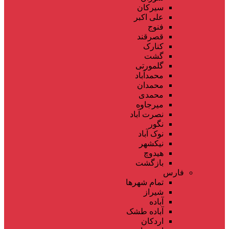
سیرکان
علی اکبر
فنوج
قصرقند
کنارک
گشت
گلمورتی
محمدآباد
محمدان
محمدی
میرجاوه
نصرت آباد
نگور
نوک آباد
نیکشهر
هیدوچ
بازگشت
فارس
تمام شهر‌ها
شیراز
آباده
آباده طشک
اردکان