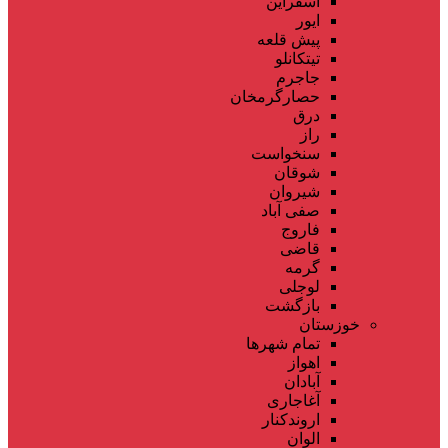
اسفراین
ایور
پیش قلعه
تیتکانلو
جاجرم
حصارگرمخان
درق
راز
سنخواست
شوقان
شیروان
صفی آباد
فاروج
قاضی
گرمه
لوجلی
بازگشت
خوزستان
تمام شهر‌ها
اهواز
آبادان
آغاجاری
اروندکنار
الوان