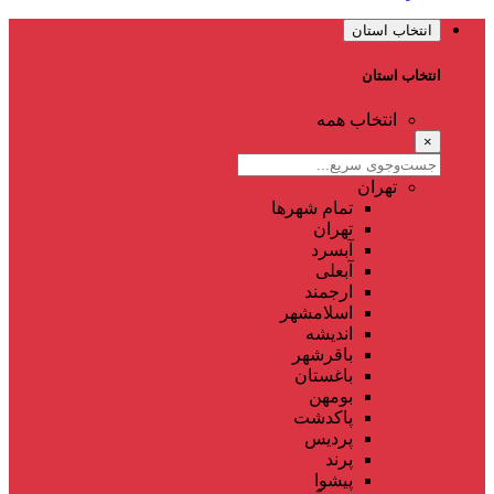
انتخاب استان
انتخاب استان
انتخاب همه
×
تهران
تمام شهر‌ها
تهران
آبسرد
آبعلی
ارجمند
اسلامشهر
اندیشه
باقرشهر
باغستان
بومهن
پاکدشت
پردیس
پرند
پیشوا