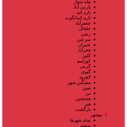
بیله سوار
پارس آباد
تازه کند
تازه کندانگوت
جعفرآباد
خلخال
رضی
سرعین
عنبران
فخرآباد
کلور
کوراییم
گرمی
گیوی
لاهرود
مشگین شهر
نمین
نیر
هشتجین
هیر
بازگشت
بوشهر
تمام شهر‌ها
بوشهر