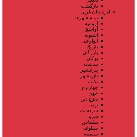
یامچی
بازگشت
آذربایجان غربی
تمام شهر‌ها
ارومیه
آواجیق
اشنویه
ایواوغلی
باروق
بازرگان
بوکان
پلدشت
پیرانشهر
تازه شهر
تکاب
چهاربرج
خوی
دیزج دیز
ربط
سردشت
سرو
سلماس
سیلوانه
سیمینه