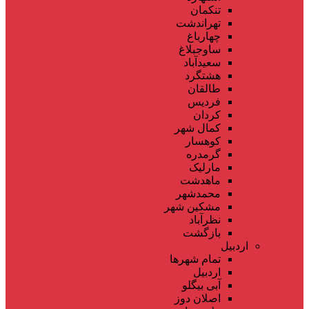
تنکمان
تهراندشت
چهارباغ
ساوجبلاغ
سعیدآباد
هشتگرد
طالقان
فردیس
کردان
کمال شهر
کوهسار
گرمدره
مارلیک
ماهدشت
محمدشهر
مشکین شهر
نظرآباد
بازگشت
اردبیل
تمام شهر‌ها
اردبیل
آبی بیگلو
اصلان دوز