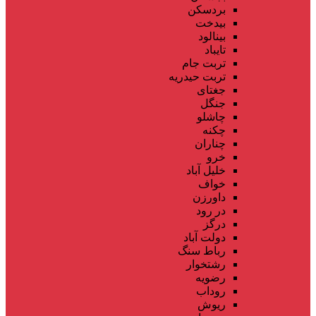
بردسکن
بیدخت
بینالود
تایباد
تربت جام
تربت حیدریه
جغتای
جنگل
چاشلو
چکنه
چناران
خرو
خلیل آباد
خواف
داورزن
در رود
درگز
دولت آباد
رباط سنگ
رشتخوار
رضویه
روداب
ریوش