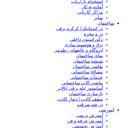
استخدام بازاریاب
آماده به کار
مراکز کاریابی
سایر
ساختمان
در اتوماتیک / کرکره برقی
در و پنجره
دکوراسیون داخلی
برق و هوشمند سازی
ایزوگام و عایقهای رطوبتی
نمای ساختمان
شیشه ساختمان
نقاشی ساختمان
مصالح ساختمانی
خدمات ساختمانی
ماشین آلات ساختمانی
آسانسور /پله برقی /بالابر
بازسازی ساختمان
سقف کاذب / دیوار کاذب
در ضد سرقت
آموزشی
آموزش درسی
آموزش حرفه و فن
آموزش تخصصی