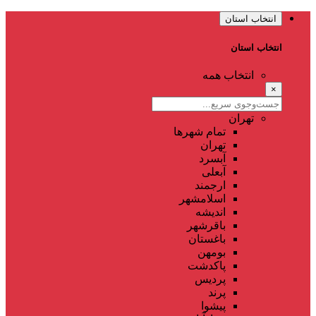
انتخاب استان
انتخاب استان
انتخاب همه
×
تهران
تمام شهر‌ها
تهران
آبسرد
آبعلی
ارجمند
اسلامشهر
اندیشه
باقرشهر
باغستان
بومهن
پاکدشت
پردیس
پرند
پیشوا