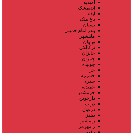
امیدیه
اندیمشک
ایذه
باغ ملک
بستان
بندر امام خمینی
ماهشهر
بهبهان
ترکالکی
جایزان
چمران
چوبیده
حر
حسینیه
حمزه
حمیدیه
خرمشهر
دارخوین
دزآب
دزفول
دهدز
رامشیر
رامهرمز
رفیع