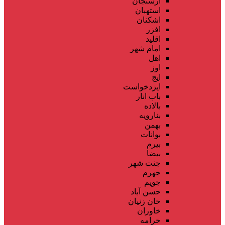
ارسنجان
استهبان
اشکنان
افزر
اقلید
امام شهر
اهل
اوز
ایج
ایزدخواست
باب انار
بالاده
بنارویه
بهمن
بوانات
بیرم
بیضا
جنت شهر
جهرم
جویم
حسن آباد
خان زنیان
خاوران
خرامه