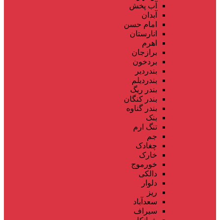
آب پخش
آبدان
امام حسن
انارستان
اهرم
برازجان
بردخون
بندردیر
بندردیلم
بندر ریگ
بندر کنگان
بندر گناوه
بنک
تنگ ارم
جم
چغادک
خارک
خورموج
دالکی
دلوار
ریز
سعدآباد
سیراف