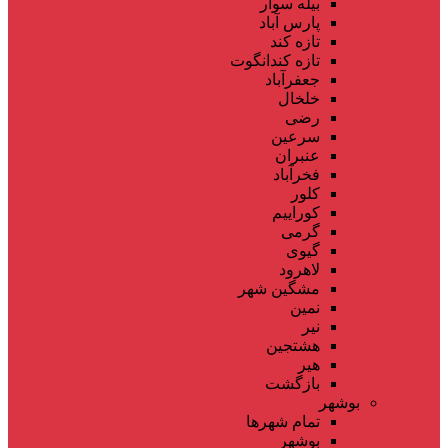
بیله سوار
پارس آباد
تازه کند
تازه کندانگوت
جعفرآباد
خلخال
رضی
سرعین
عنبران
فخرآباد
کلور
کوراییم
گرمی
گیوی
لاهرود
مشگین شهر
نمین
نیر
هشتجین
هیر
بازگشت
بوشهر
تمام شهر‌ها
بوشهر