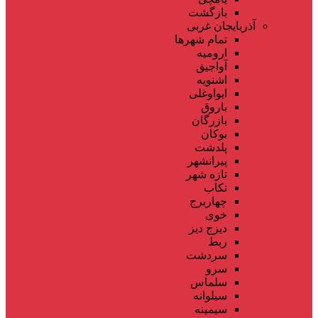
بازگشت
آذربایجان غربی
تمام شهر‌ها
ارومیه
آواجیق
اشنویه
ایواوغلی
باروق
بازرگان
بوکان
پلدشت
پیرانشهر
تازه شهر
تکاب
چهاربرج
خوی
دیزج دیز
ربط
سردشت
سرو
سلماس
سیلوانه
سیمینه