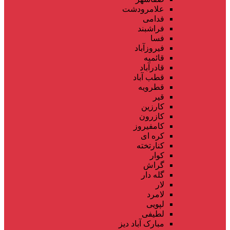
علامرودشت
فدامی
فراشبند
فسا
فیروزآباد
قائمیه
قادرآباد
قطب آباد
قطرویه
قیر
کارزین
کازرون
کامفیروز
کره ای
کنارتخته
کوار
گراش
گله دار
لار
لامرد
لپویی
لطیفی
مبارک آباد دیز