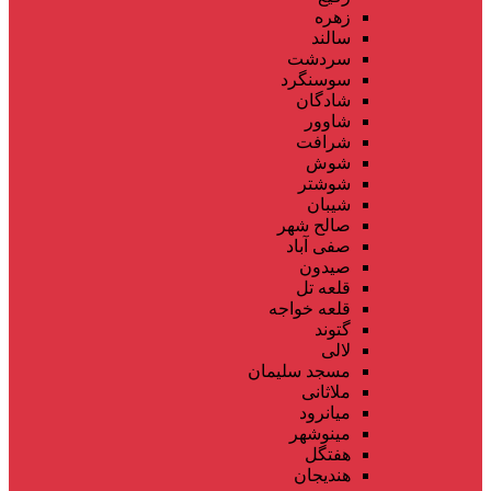
زهره
سالند
سردشت
سوسنگرد
شادگان
شاوور
شرافت
شوش
شوشتر
شیبان
صالح شهر
صفی آباد
صیدون
قلعه تل
قلعه خواجه
گتوند
لالی
مسجد سلیمان
ملاثانی
میانرود
مینوشهر
هفتگل
هندیجان