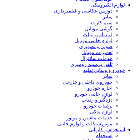
لوازم الکترونیکی
دوربین عکاسی و فیلمبرداری
سایر
سیم کارت
گوشی موبایل
لپ تاپ و تبلت
لوازم جانبی موبایل
صوتی و تصویری
تعمیرات موبایل
خدمات سانترال
تلفن بی‌سیم رومیزی
خودرو و وسایل نقلیه
سایر
خودروی داخلی و خارجی
اجاره خودرو
لوازم جانبی خودرو
دزدگیر و ردیاب
تزئینات خودرو
لوازم یدکی
خدمات ماشین و موتور
موتورسیکلت و لوازم جانبی
استخدام و کاریابی
استخدام