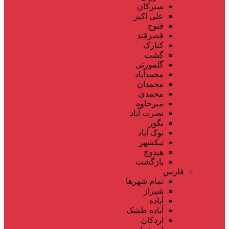
سیرکان
علی اکبر
فنوج
قصرقند
کنارک
گشت
گلمورتی
محمدآباد
محمدان
محمدی
میرجاوه
نصرت آباد
نگور
نوک آباد
نیکشهر
هیدوچ
بازگشت
فارس
تمام شهر‌ها
شیراز
آباده
آباده طشک
اردکان