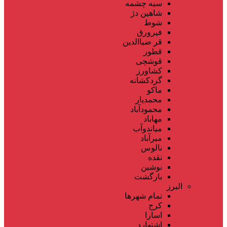
سیه چشمه
شاهین دژ
شوط
فیرورق
قر ضیاالدین
قطور
قوشچی
کشاورز
گردکشانه
ماکو
محمدیار
محمودآباد
مهاباد
میاندوآب
میرآباد
نالوس
نقده
نوشین
بازگشت
البرز
تمام شهر‌ها
کرج
اسارا
اشتهارد