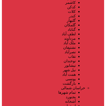
کاشمر
کدکن
کلات
کندر
گلبهار
گلمکان
گناباد
لطف آباد
مزدآوند
ملک آباد
نشتیفان
نصرآباد
نقاب
نوخندان
نیشابور
نیل شهر
همت آباد
یونسی
بازگشت
خراسان شمالی
تمام شهر‌ها
بجنورد
آشخانه
اسفراین