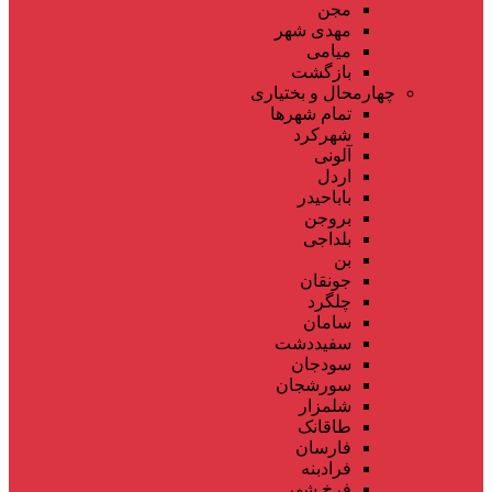
مجن
مهدی شهر
میامی
بازگشت
چهارمحال و بختیاری
تمام شهر‌ها
شهرکرد
آلونی
اردل
باباحیدر
بروجن
بلداجی
بن
جونقان
چلگرد
سامان
سفیددشت
سودجان
سورشجان
شلمزار
طاقانک
فارسان
فرادبنه
فرخ شهر