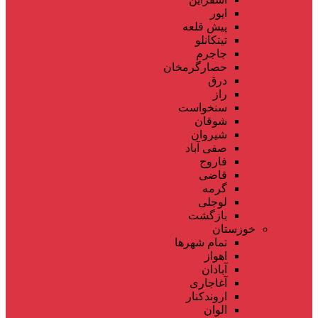
ایور
پیش قلعه
تیتکانلو
جاجرم
حصارگرمخان
درق
راز
سنخواست
شوقان
شیروان
صفی آباد
فاروج
قاضی
گرمه
لوجلی
بازگشت
خوزستان
تمام شهر‌ها
اهواز
آبادان
آغاجاری
اروندکنار
الوان