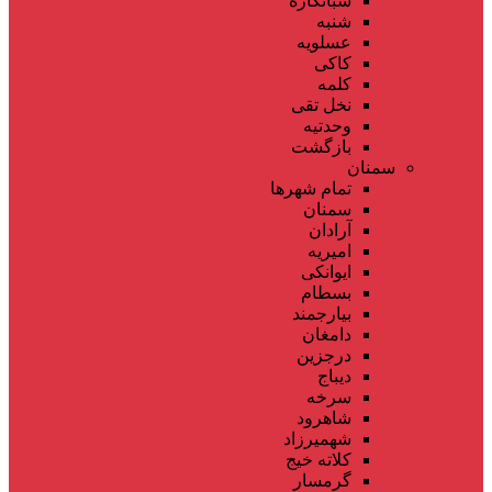
شبانکاره
شنبه
عسلویه
کاکی
کلمه
نخل تقی
وحدتیه
بازگشت
سمنان
تمام شهر‌ها
سمنان
آرادان
امیریه
ایوانکی
بسطام
بیارجمند
دامغان
درجزین
دیباج
سرخه
شاهرود
شهمیرزاد
کلاته خیج
گرمسار