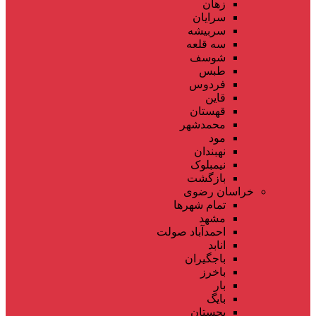
زهان
سرایان
سربیشه
سه قلعه
شوسف
طبس
فردوس
قاین
قهستان
محمدشهر
مود
نهبندان
نیمبلوک
بازگشت
خراسان رضوی
تمام شهر‌ها
مشهد
احمدآباد صولت
انابد
باجگیران
باخرز
بار
بایگ
بجستان