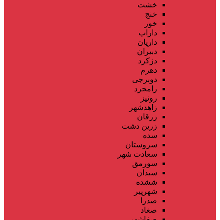
خشت
خنج
خور
داراب
داریان
دبیران
دژکرد
دهرم
دوبرجی
رامجرد
رونیز
زاهدشهر
زرقان
زرین دشت
سده
سروستان
سعادت شهر
سورمق
سیدان
ششده
شهرپیر
صدرا
صغاد
صفاشهر