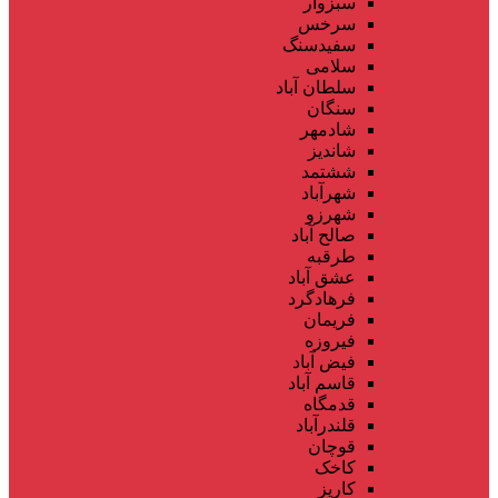
سبزوار
سرخس
سفیدسنگ
سلامی
سلطان آباد
سنگان
شادمهر
شاندیز
ششتمد
شهرآباد
شهرزو
صالح آباد
طرقبه
عشق آباد
فرهادگرد
فریمان
فیروزه
فیض آباد
قاسم آباد
قدمگاه
قلندرآباد
قوچان
کاخک
کاریز