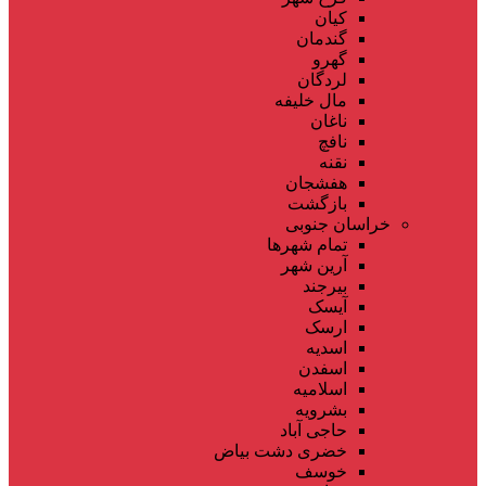
کیان
گندمان
گهرو
لردگان
مال خلیفه
ناغان
نافچ
نقنه
هفشجان
بازگشت
خراسان جنوبی
تمام شهر‌ها
آرین شهر
بیرجند
آیسک
ارسک
اسدیه
اسفدن
اسلامیه
بشرویه
حاجی آباد
خضری دشت بیاض
خوسف