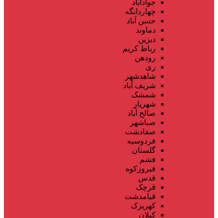
جوادآباد
چهاردانگه
حسن آباد
دماوند
دیزین
رباط کریم
رودهن
ری
شاهدشهر
شریف آباد
شمشک
شهریار
صالح آباد
صباشهر
صفادشت
فردوسیه
گلستان
فشم
فیروزکوه
قدس
قرچک
قیامدشت
کهریزک
کیلان