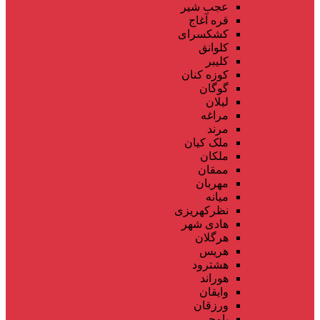
عجب شیر
قره آغاج
کشکسرای
کلوانق
کلیبر
کوزه کنان
گوگان
لیلان
مراغه
مرند
ملک کیان
ملکان
ممقان
مهربان
میانه
نظرکهریزی
هادی شهر
هرگلان
هریس
هشترود
هوراند
وایقان
ورزقان
یامچی