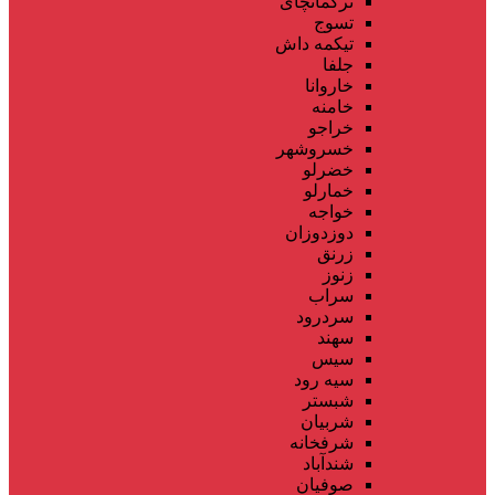
ترکمانچای
تسوج
تیکمه داش
جلفا
خاروانا
خامنه
خراجو
خسروشهر
خضرلو
خمارلو
خواجه
دوزدوزان
زرنق
زنوز
سراب
سردرود
سهند
سیس
سیه رود
شبستر
شربیان
شرفخانه
شندآباد
صوفیان