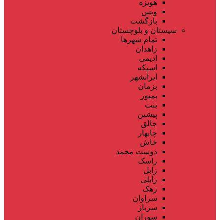
هویزه
ویس
بازگشت
سیستان و بلوچستان
تمام شهر‌ها
زاهدان
ادیمی
اسپکه
ایرانشهر
بزمان
بمپور
بنت
پیشین
جالق
چابهار
خاش
دوست محمد
راسک
زابل
زابلی
زهک
سراوان
سرباز
سوران