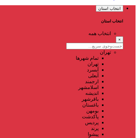
انتخاب استان
انتخاب استان
انتخاب همه
×
تهران
تمام شهر‌ها
تهران
آبسرد
آبعلی
ارجمند
اسلامشهر
اندیشه
باقرشهر
باغستان
بومهن
پاکدشت
پردیس
پرند
پیشوا