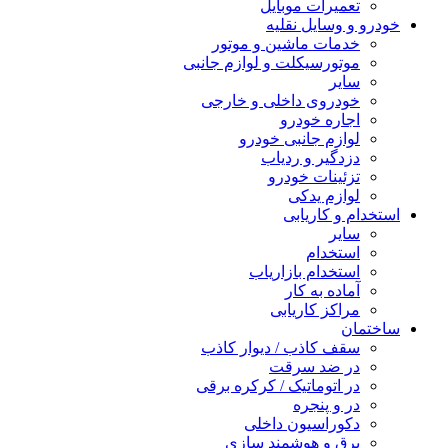
تعمیرات موبایل
خودرو و وسایل نقلیه
خدمات ماشین و موتور
موتورسیکلت و لوازم جانبی
سایر
خودروی داخلی و خارجی
اجاره خودرو
لوازم جانبی خودرو
دزدگیر و ردیاب
تزئینات خودرو
لوازم یدکی
استخدام و کاریابی
سایر
استخدام
استخدام بازاریاب
آماده به کار
مراکز کاریابی
ساختمان
سقف کاذب / دیوار کاذب
در ضد سرقت
در اتوماتیک / کرکره برقی
در و پنجره
دکوراسیون داخلی
برق و هوشمند سازی