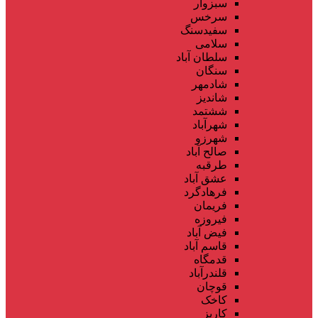
سبزوار
سرخس
سفیدسنگ
سلامی
سلطان آباد
سنگان
شادمهر
شاندیز
ششتمد
شهرآباد
شهرزو
صالح آباد
طرقبه
عشق آباد
فرهادگرد
فریمان
فیروزه
فیض آباد
قاسم آباد
قدمگاه
قلندرآباد
قوچان
کاخک
کاریز