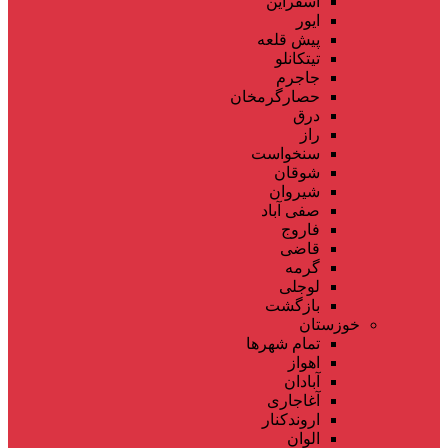
اسفراین
ایور
پیش قلعه
تیتکانلو
جاجرم
حصارگرمخان
درق
راز
سنخواست
شوقان
شیروان
صفی آباد
فاروج
قاضی
گرمه
لوجلی
بازگشت
خوزستان
تمام شهر‌ها
اهواز
آبادان
آغاجاری
اروندکنار
الوان