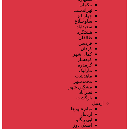
تنکمان
تهراندشت
چهارباغ
ساوجبلاغ
سعیدآباد
هشتگرد
طالقان
فردیس
کردان
کمال شهر
کوهسار
گرمدره
مارلیک
ماهدشت
محمدشهر
مشکین شهر
نظرآباد
بازگشت
اردبیل
تمام شهر‌ها
اردبیل
آبی بیگلو
اصلان دوز