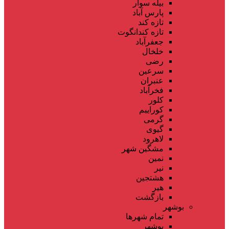
بیله سوار
پارس آباد
تازه کند
تازه کندانگوت
جعفرآباد
خلخال
رضی
سرعین
عنبران
فخرآباد
کلور
کوراییم
گرمی
گیوی
لاهرود
مشگین شهر
نمین
نیر
هشتجین
هیر
بازگشت
بوشهر
تمام شهر‌ها
بوشهر