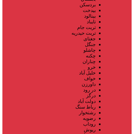
بردسکن
بیدخت
بینالود
تایباد
تربت جام
تربت حیدریه
جغتای
جنگل
چاشلو
چکنه
چناران
خرو
خلیل آباد
خواف
داورزن
در رود
درگز
دولت آباد
رباط سنگ
رشتخوار
رضویه
روداب
ریوش