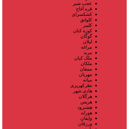
عجب شیر
قره آغاج
کشکسرای
کلوانق
کلیبر
کوزه کنان
گوگان
لیلان
مراغه
مرند
ملک کیان
ملکان
ممقان
مهربان
میانه
نظرکهریزی
هادی شهر
هرگلان
هریس
هشترود
هوراند
وایقان
ورزقان