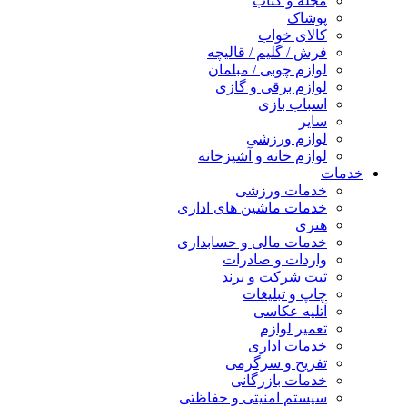
مجله و کتاب
پوشاک
کالای خواب
فرش / گلیم / قالیچه
لوازم چوبی / مبلمان
لوازم برقی و گازی
اسباب بازی
سایر
لوازم ورزشی
لوازم خانه و آشپزخانه
خدمات
خدمات ورزشی
خدمات ماشین های اداری
هنری
خدمات مالی و حسابداری
واردات و صادرات
ثبت شرکت و برند
چاپ و تبلیغات
آتلیه عکاسی
تعمیر لوازم
خدمات اداری
تفریح و سرگرمی
خدمات بازرگانی
سیستم امنیتی و حفاظتی