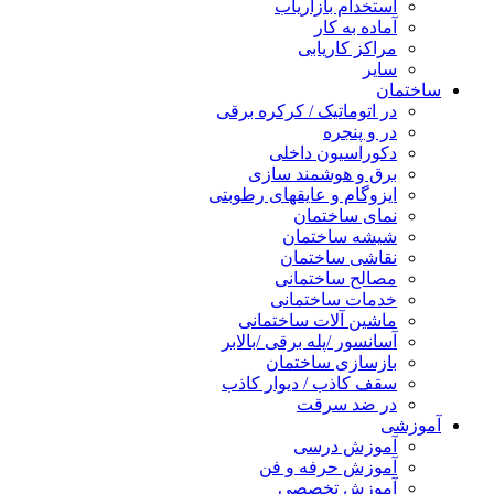
استخدام بازاریاب
آماده به کار
مراکز کاریابی
سایر
ساختمان
در اتوماتیک / کرکره برقی
در و پنجره
دکوراسیون داخلی
برق و هوشمند سازی
ایزوگام و عایقهای رطوبتی
نمای ساختمان
شیشه ساختمان
نقاشی ساختمان
مصالح ساختمانی
خدمات ساختمانی
ماشین آلات ساختمانی
آسانسور /پله برقی /بالابر
بازسازی ساختمان
سقف کاذب / دیوار کاذب
در ضد سرقت
آموزشی
آموزش درسی
آموزش حرفه و فن
آموزش تخصصی