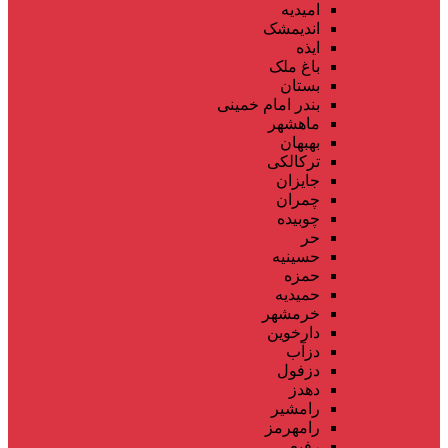
امیدیه
اندیمشک
ایذه
باغ ملک
بستان
بندر امام خمینی
ماهشهر
بهبهان
ترکالکی
جایزان
چمران
چوبیده
حر
حسینیه
حمزه
حمیدیه
خرمشهر
دارخوین
دزآب
دزفول
دهدز
رامشیر
رامهرمز
رفیع