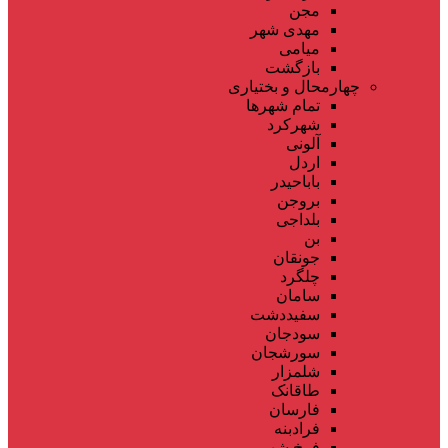
مجن
مهدی شهر
میامی
بازگشت
چهارمحال و بختیاری
تمام شهر‌ها
شهرکرد
آلونی
اردل
باباحیدر
بروجن
بلداجی
بن
جونقان
چلگرد
سامان
سفیددشت
سودجان
سورشجان
شلمزار
طاقانک
فارسان
فرادبنه
فرخ شهر