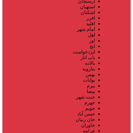
ارسنجان
استهبان
اشکنان
افزر
اقلید
امام شهر
اهل
اوز
ایج
ایزدخواست
باب انار
بالاده
بنارویه
بهمن
بوانات
بیرم
بیضا
جنت شهر
جهرم
جویم
حسن آباد
خان زنیان
خاوران
خرامه