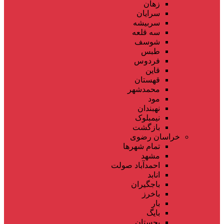
زهان
سرایان
سربیشه
سه قلعه
شوسف
طبس
فردوس
قاین
قهستان
محمدشهر
مود
نهبندان
نیمبلوک
بازگشت
خراسان رضوی
تمام شهر‌ها
مشهد
احمدآباد صولت
انابد
باجگیران
باخرز
بار
بایگ
بجستان