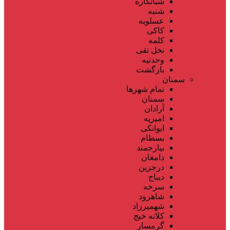
شبانکاره
شنبه
عسلویه
کاکی
کلمه
نخل تقی
وحدتیه
بازگشت
سمنان
تمام شهر‌ها
سمنان
آرادان
امیریه
ایوانکی
بسطام
بیارجمند
دامغان
درجزین
دیباج
سرخه
شاهرود
شهمیرزاد
کلاته خیج
گرمسار