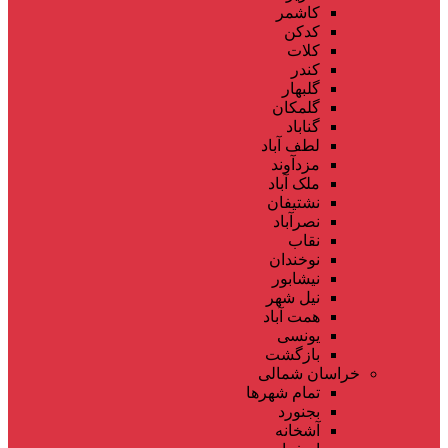
کاشمر
کدکن
کلات
کندر
گلبهار
گلمکان
گناباد
لطف آباد
مزدآوند
ملک آباد
نشتیفان
نصرآباد
نقاب
نوخندان
نیشابور
نیل شهر
همت آباد
یونسی
بازگشت
خراسان شمالی
تمام شهر‌ها
بجنورد
آشخانه