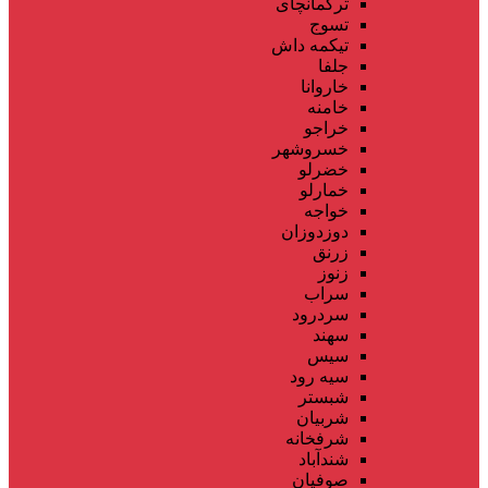
ترکمانچای
تسوج
تیکمه داش
جلفا
خاروانا
خامنه
خراجو
خسروشهر
خضرلو
خمارلو
خواجه
دوزدوزان
زرنق
زنوز
سراب
سردرود
سهند
سیس
سیه رود
شبستر
شربیان
شرفخانه
شندآباد
صوفیان