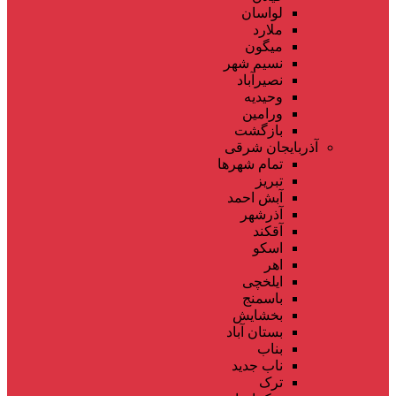
لواسان
ملارد
میگون
نسیم شهر
نصیرآباد
وحیدیه
ورامین
بازگشت
آذربایجان شرقی
تمام شهر‌ها
تبریز
آبش احمد
آذرشهر
آقکند
اسکو
اهر
ایلخچی
باسمنج
بخشایش
بستان آباد
بناب
ناب جدید
ترک