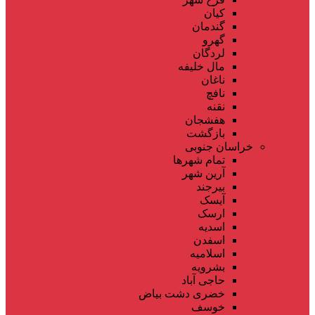
کیان
گندمان
گهرو
لردگان
مال خلیفه
ناغان
نافچ
نقنه
هفشجان
بازگشت
خراسان جنوبی
تمام شهر‌ها
آرین شهر
بیرجند
آیسک
ارسک
اسدیه
اسفدن
اسلامیه
بشرویه
حاجی آباد
خضری دشت بیاض
خوسف