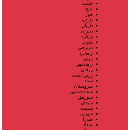
خشت
خنج
خور
داراب
داریان
دبیران
دژکرد
دهرم
دوبرجی
رامجرد
رونیز
زاهدشهر
زرقان
زرین دشت
سده
سروستان
سعادت شهر
سورمق
سیدان
ششده
شهرپیر
صدرا
صغاد