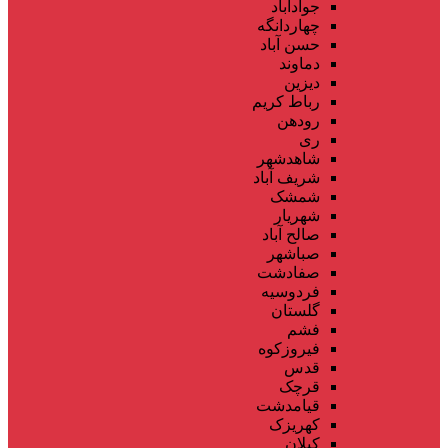
جوادآباد
چهاردانگه
حسن آباد
دماوند
دیزین
رباط کریم
رودهن
ری
شاهدشهر
شریف آباد
شمشک
شهریار
صالح آباد
صباشهر
صفادشت
فردوسیه
گلستان
فشم
فیروزکوه
قدس
قرچک
قیامدشت
کهریزک
کیلان