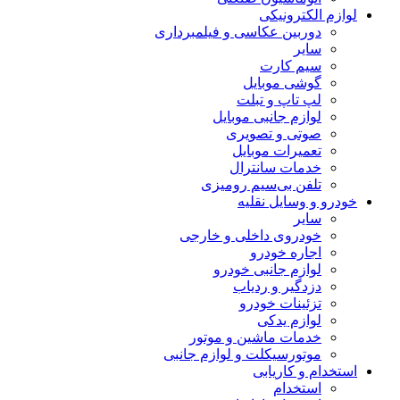
لوازم الکترونیکی
دوربین عکاسی و فیلمبرداری
سایر
سیم کارت
گوشی موبایل
لپ تاپ و تبلت
لوازم جانبی موبایل
صوتی و تصویری
تعمیرات موبایل
خدمات سانترال
تلفن بی‌سیم رومیزی
خودرو و وسایل نقلیه
سایر
خودروی داخلی و خارجی
اجاره خودرو
لوازم جانبی خودرو
دزدگیر و ردیاب
تزئینات خودرو
لوازم یدکی
خدمات ماشین و موتور
موتورسیکلت و لوازم جانبی
استخدام و کاریابی
استخدام