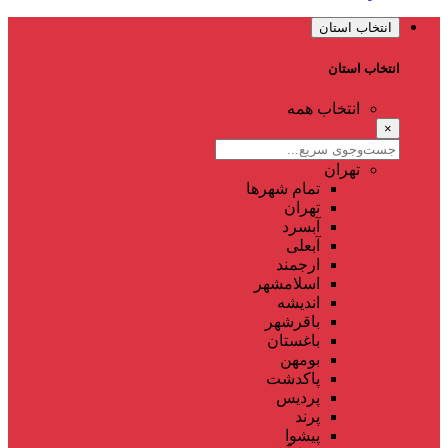
انتخاب استان
انتخاب استان
انتخاب همه
×
تهران
تمام شهر‌ها
تهران
آبسرد
آبعلی
ارجمند
اسلامشهر
اندیشه
باقرشهر
باغستان
بومهن
پاکدشت
پردیس
پرند
پیشوا