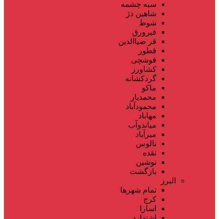
سیه چشمه
شاهین دژ
شوط
فیرورق
قر ضیاالدین
قطور
قوشچی
کشاورز
گردکشانه
ماکو
محمدیار
محمودآباد
مهاباد
میاندوآب
میرآباد
نالوس
نقده
نوشین
بازگشت
البرز
تمام شهر‌ها
کرج
اسارا
اشتهارد