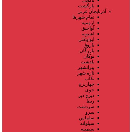
یامچی
بازگشت
آذربایجان غربی
تمام شهر‌ها
ارومیه
آواجیق
اشنویه
ایواوغلی
باروق
بازرگان
بوکان
پلدشت
پیرانشهر
تازه شهر
تکاب
چهاربرج
خوی
دیزج دیز
ربط
سردشت
سرو
سلماس
سیلوانه
سیمینه