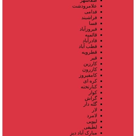
صفاشهر
علامرودشت
فدامی
فراشبند
فسا
فیروزآباد
قائمیه
قادرآباد
قطب آباد
قطرویه
قیر
کارزین
کازرون
کامفیروز
کره ای
کنارتخته
کوار
گراش
گله دار
لار
لامرد
لپویی
لطیفی
مبارک آباد دیز