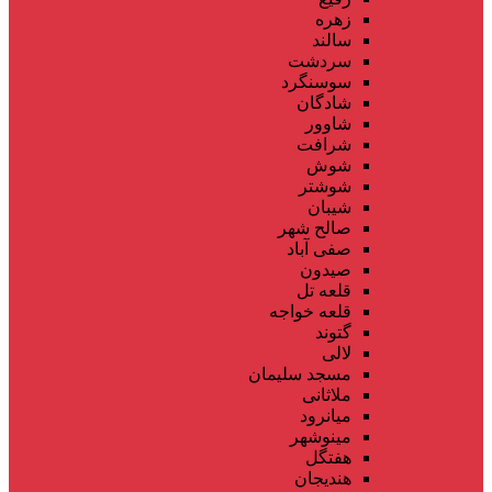
زهره
سالند
سردشت
سوسنگرد
شادگان
شاوور
شرافت
شوش
شوشتر
شیبان
صالح شهر
صفی آباد
صیدون
قلعه تل
قلعه خواجه
گتوند
لالی
مسجد سلیمان
ملاثانی
میانرود
مینوشهر
هفتگل
هندیجان