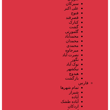
سیرکان
علی اکبر
فنوج
قصرقند
کنارک
گشت
گلمورتی
محمدآباد
محمدان
محمدی
میرجاوه
نصرت آباد
نگور
نوک آباد
نیکشهر
هیدوچ
بازگشت
فارس
تمام شهر‌ها
شیراز
آباده
آباده طشک
اردکان