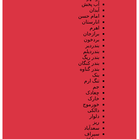
آب پخش
آبدان
امام حسن
انارستان
اهرم
برازجان
بردخون
بندردیر
بندردیلم
بندر ریگ
بندر کنگان
بندر گناوه
بنک
تنگ ارم
جم
چغادک
خارک
خورموج
دالکی
دلوار
ریز
سعدآباد
سیراف