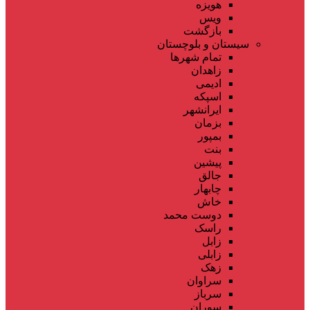
هویزه
ویس
بازگشت
سیستان و بلوچستان
تمام شهر‌ها
زاهدان
ادیمی
اسپکه
ایرانشهر
بزمان
بمپور
بنت
پیشین
جالق
چابهار
خاش
دوست محمد
راسک
زابل
زابلی
زهک
سراوان
سرباز
سوران