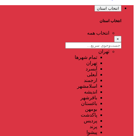
انتخاب استان
انتخاب استان
انتخاب همه
×
تهران
تمام شهر‌ها
تهران
آبسرد
آبعلی
ارجمند
اسلامشهر
اندیشه
باقرشهر
باغستان
بومهن
پاکدشت
پردیس
پرند
پیشوا