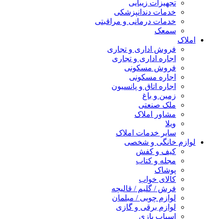
تجهیزات زیبایی
خدمات دندانپزشکی
خدمات درمانی و مراقبتی
سمعک
املاک
فروش اداری و تجاری
اجاره اداری و تجاری
فروش مسکونی
اجاره مسکونی
اجاره اتاق و پانسیون
زمین و باغ
ملک صنعتی
مشاور املاک
ویلا
سایر خدمات املاک
لوازم خانگی و شخصی
کیف و کفش
مجله و کتاب
پوشاک
کالای خواب
فرش / گلیم / قالیچه
لوازم چوبی / مبلمان
لوازم برقی و گازی
اسباب بازی