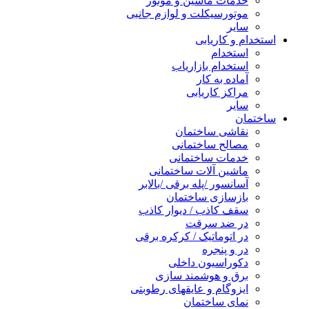
خدمات ماشین و موتور
موتورسیکلت و لوازم جانبی
سایر
استخدام و کاریابی
استخدام
استخدام بازاریاب
آماده به کار
مراکز کاریابی
سایر
ساختمان
نقاشی ساختمان
مصالح ساختمانی
خدمات ساختمانی
ماشین آلات ساختمانی
آسانسور /پله برقی /بالابر
بازسازی ساختمان
سقف کاذب / دیوار کاذب
در ضد سرقت
در اتوماتیک / کرکره برقی
در و پنجره
دکوراسیون داخلی
برق و هوشمند سازی
ایزوگام و عایقهای رطوبتی
نمای ساختمان