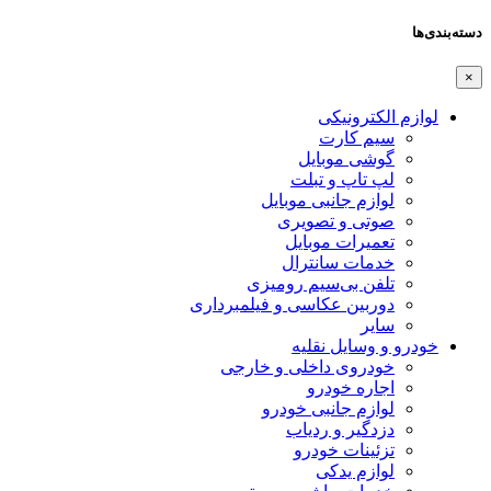
دسته‌بندی‌ها
×
لوازم الکترونیکی
سیم کارت
گوشی موبایل
لپ تاپ و تبلت
لوازم جانبی موبایل
صوتی و تصویری
تعمیرات موبایل
خدمات سانترال
تلفن بی‌سیم رومیزی
دوربین عکاسی و فیلمبرداری
سایر
خودرو و وسایل نقلیه
خودروی داخلی و خارجی
اجاره خودرو
لوازم جانبی خودرو
دزدگیر و ردیاب
تزئینات خودرو
لوازم یدکی