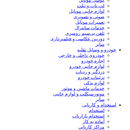
گوشی موبایل
لپ تاپ و تبلت
لوازم جانبی موبایل
صوتی و تصویری
تعمیرات موبایل
خدمات سانترال
تلفن بی‌سیم رومیزی
دوربین عکاسی و فیلمبرداری
سایر
خودرو و وسایل نقلیه
خودروی داخلی و خارجی
اجاره خودرو
لوازم جانبی خودرو
دزدگیر و ردیاب
تزئینات خودرو
لوازم یدکی
خدمات ماشین و موتور
موتورسیکلت و لوازم جانبی
سایر
استخدام و کاریابی
استخدام
استخدام بازاریاب
آماده به کار
مراکز کاریابی