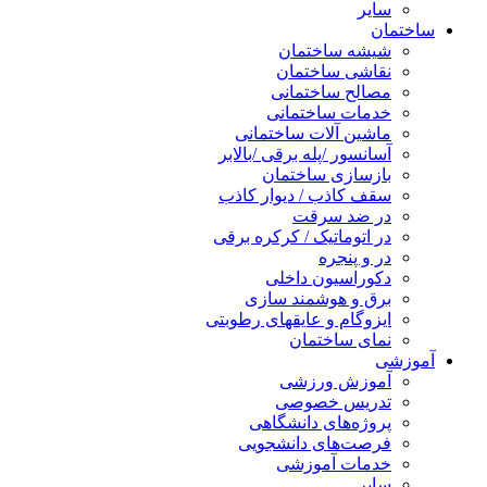
سایر
ساختمان
شیشه ساختمان
نقاشی ساختمان
مصالح ساختمانی
خدمات ساختمانی
ماشین آلات ساختمانی
آسانسور /پله برقی /بالابر
بازسازی ساختمان
سقف کاذب / دیوار کاذب
در ضد سرقت
در اتوماتیک / کرکره برقی
در و پنجره
دکوراسیون داخلی
برق و هوشمند سازی
ایزوگام و عایقهای رطوبتی
نمای ساختمان
آموزشی
آموزش ورزشی
تدریس خصوصی
پروژه‌های دانشگاهی
فرصت‌های دانشجویی
خدمات آموزشی
سایر