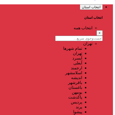
انتخاب استان
انتخاب استان
انتخاب همه
×
تهران
تمام شهر‌ها
تهران
آبسرد
آبعلی
ارجمند
اسلامشهر
اندیشه
باقرشهر
باغستان
بومهن
پاکدشت
پردیس
پرند
پیشوا