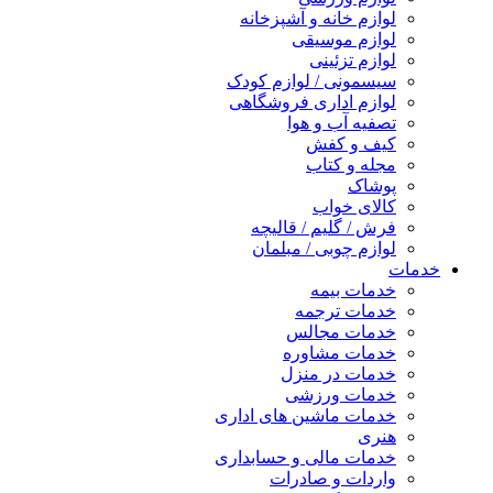
لوازم خانه و آشپزخانه
لوازم موسیقی
لوازم تزئینی
سیسمونی / لوازم کودک
لوازم اداری فروشگاهی
تصفیه آب و هوا
کیف و کفش
مجله و کتاب
پوشاک
کالای خواب
فرش / گلیم / قالیچه
لوازم چوبی / مبلمان
خدمات
خدمات بیمه
خدمات ترجمه
خدمات مجالس
خدمات مشاوره
خدمات در منزل
خدمات ورزشی
خدمات ماشین های اداری
هنری
خدمات مالی و حسابداری
واردات و صادرات