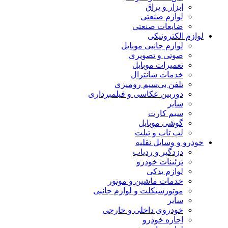
ابزار و یراق
لوازم صنعتی
ضایعات صنعتی
لوازم الکترونیکی
لوازم جانبی موبایل
صوتی و تصویری
تعمیرات موبایل
خدمات سانترال
تلفن بی‌سیم رومیزی
دوربین عکاسی و فیلمبرداری
سایر
سیم کارت
گوشی موبایل
لپ تاپ و تبلت
خودرو و وسایل نقلیه
دزدگیر و ردیاب
تزئینات خودرو
لوازم یدکی
خدمات ماشین و موتور
موتورسیکلت و لوازم جانبی
سایر
خودروی داخلی و خارجی
اجاره خودرو