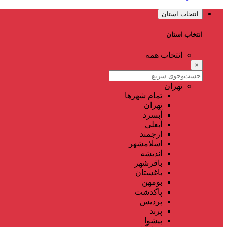
انتخاب استان
انتخاب استان
انتخاب همه
×
تهران
تمام شهر‌ها
تهران
آبسرد
آبعلی
ارجمند
اسلامشهر
اندیشه
باقرشهر
باغستان
بومهن
پاکدشت
پردیس
پرند
پیشوا