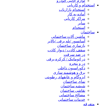
لوازم جانبی خودرو
استخدام و کاریابی
استخدام بازاریاب
آماده به کار
مراکز کاریابی
سایر
استخدام
ساختمان
ماشین آلات ساختمانی
آسانسور /پله برقی /بالابر
بازسازی ساختمان
سقف کاذب / دیوار کاذب
در ضد سرقت
در اتوماتیک / کرکره برقی
در و پنجره
دکوراسیون داخلی
برق و هوشمند سازی
ایزوگام و عایقهای رطوبتی
نمای ساختمان
شیشه ساختمان
نقاشی ساختمان
مصالح ساختمانی
خدمات ساختمانی
متفرقه